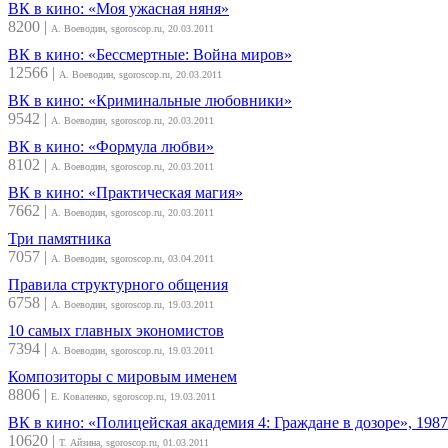
ВК в кино: «Моя ужасная няня»
8200
|
А. Воеводин, sgoroscop.ru, 20.03.2011
ВК в кино: «Бессмертные: Война миров»
12566
|
А. Воеводин, sgoroscop.ru, 20.03.2011
ВК в кино: «Криминальные любовники»
9542
|
А. Воеводин, sgoroscop.ru, 20.03.2011
ВК в кино: «Формула любви»
8102
|
А. Воеводин, sgoroscop.ru, 20.03.2011
ВК в кино: «Практическая магия»
7662
|
А. Воеводин, sgoroscop.ru, 20.03.2011
Три памятника
7057
|
А. Воеводин, sgoroscop.ru, 03.04.2011
Правила структурного общения
6758
|
А. Воеводин, sgoroscop.ru, 19.03.2011
10 самых главных экономистов
7394
|
А. Воеводин, sgoroscop.ru, 19.03.2011
Композиторы с мировым именем
8806
|
Е. Коваленко, sgoroscop.ru, 19.03.2011
ВК в кино: «Полицейская академия 4: Граждане в дозоре», 1987
10620
|
Т. Айзина, sgoroscop.ru, 01.03.2011