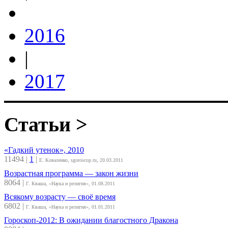
2016
|
2017
Статьи >
«Гадкий утенок», 2010
11494
|
1
|
Е. Коваленко, sgoroscop.ru, 20.03.2011
Возрастная программа — закон жизни
8064
|
Г. Кваша, «Наука и религия», 01.08.2011
Всякому возрасту — своё время
6802
|
Г. Кваша, «Наука и религия», 01.01.2011
Гороскоп-2012: В ожидании благостного Дракона