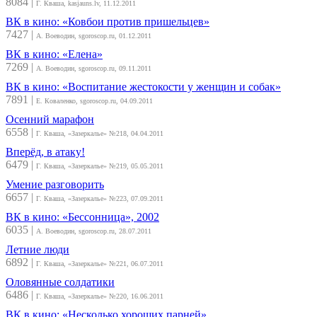
8084
|
Г. Кваша, kasjauns.lv, 11.12.2011
ВК в кино: «Ковбои против пришельцев»
7427
|
А. Воеводин, sgoroscop.ru, 01.12.2011
ВК в кино: «Елена»
7269
|
А. Воеводин, sgoroscop.ru, 09.11.2011
ВК в кино: «Воспитание жестокости у женщин и собак»
7891
|
Е. Коваленко, sgoroscop.ru, 04.09.2011
Осенний марафон
6558
|
Г. Кваша, «Зазеркалье» №218, 04.04.2011
Вперёд, в атаку!
6479
|
Г. Кваша, «Зазеркалье» №219, 05.05.2011
Умение разговорить
6657
|
Г. Кваша, «Зазеркалье» №223, 07.09.2011
ВК в кино: «Бессонница», 2002
6035
|
А. Воеводин, sgoroscop.ru, 28.07.2011
Летние люди
6892
|
Г. Кваша, «Зазеркалье» №221, 06.07.2011
Оловянные солдатики
6486
|
Г. Кваша, «Зазеркалье» №220, 16.06.2011
ВК в кино: «Несколько хороших парней»