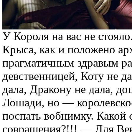
У Короля на вас не стояло
Крыса, как и положено ар
прагматичным здравым ра
девственницей, Коту не да
дала, Дракону не дала, до
Лошади, но — королевское
поспать вобнимку. Какой о
совращения?!!! — Для Век