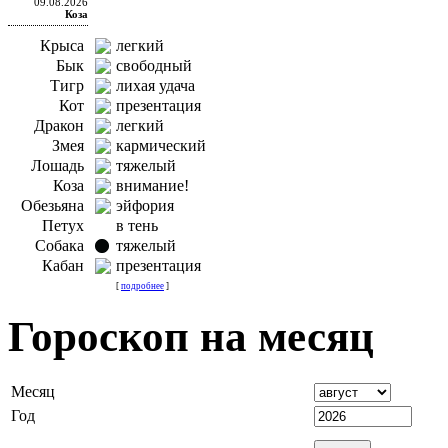
09.08.2026
Коза
Крыса
легкий
Бык
свободный
Тигр
лихая удача
Кот
презентация
Дракон
легкий
Змея
кармический
Лошадь
тяжелый
Коза
внимание!
Обезьяна
эйфория
Петух
в тень
Собака
тяжелый
Кабан
презентация
[
подробнее
]
Гороскоп на месяц
Месяц
Год