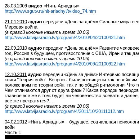
28.03.2009
видео
«Нить Ариадны»
http://www.sgutv.ru/nit-ariadnyi/tvideo_74.htm
21.04.2010
аудио
передачи «День за днём» Сильные мира сег
Мировая война.
(в правой колонке нажать время 10.06)
http://www.latvijasradio.lv/program/4/2010/04/20100421.htm
22.09.2010
аудио
передачи «День за днём» Развитие человече
год, Россия в будущем, противостояние с США, Иран и так да
(в правой колонке нажать время 10.06)
http://www.latvijasradio.lv/program/4/2010/09/20100922.htm
12.10.2011
аудио
передачи «День за днём» Интервью посвящ
книги "Теория войн". Вопросы были посвящены как новейшим
положениям по теории войн, так и по общей ритмологии. Что т
Чем отличаются друг от друга фазы? Каков порядок периодов?
главное все же в том: будет ли человечество воевать и далее
все же прекратятся?...
(в правой колонке нажать время 10.06)
http://www.latvijasradio.lv/program/4/2011/10/20111012.htm
04.02.2012
«Нить Ариадны» – будущее, социальная психологи
войн
Часть 1