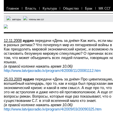
Главное
|
Власть
|
Культура
|
Общество
|
Брак
|
МК ССГ
авторы
члены мк ссг
12.11.2008
аудио
передачи «День за днём» Как жить, если мы
в разных ритмах? Что почерпнул мир из пятидневной войны в
Как преодолеть мировой экономический кризис, и возможно л
остановить безумную мировую спекуляцию? О причинах всех 
том, что может объединить всех людей планеты, говорящих н
языках.
(в правой колонке нажать время 10.06)
http://www.latvijasradio.lv/program/4/2008/11/20081112.htm
25.03.2009
аудио
передачи «День за днём» Про цивилизацию,
волшебный календарь, про то, как и когда был предсказан ам
экономический кризис и какой в нем смысл. А еще про то, что
это не астрология и даже нечто ей противоположное. А еще о
вопросы рижан. Вопросы, которые еще раз показывают, что о
существовании С.Г. в этой вселенной мало кто знает.
(в правой колонке нажать время 10.06)
http://www.latvijasradio.lv/program/4/2009/03/20090325.htm