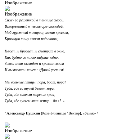
Сижу за решеткой в темнице сырой.
Вскормленный в неволе орел молодой,
Мой грустный товарищ, махая крылом,
Кровавую пищу клюет под окном,
Клюет, и бросает, и смотрит в окно,
Как будто со мною задумал одно;
Зовет меня взглядом и криком своим
И вымолвить хочет: «Давай улетим!
Мы вольные птицы; пора, брат, пора!
Туда, где за тучей белеет гора,
Туда, где синеют морские края,
Туда, где гуляем лишь ветер... да я!..»
/
Александр Пушкин
(Коза-Близнецы / Вектор),
«Узник»
/