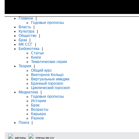
Главное
|
Годовые прогнозы
Власть
|
Культура
|
Общество
|
Брак
|
МК ССГ
|
Библиотека
|
Статьи
Книги
Тематические серии
Теория
|
Общий курс
Векторное Кольцо
Виртуальные имиджи
Брачный гороскоп
Циклический гороскоп
Медиатека
|
Годовые прогнозы
История
Брак
Возрасты
Карьера
Разное
Поиск
|
авторы
члены мк ссг