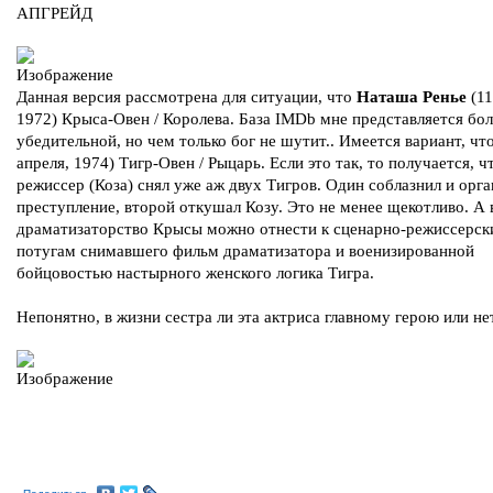
АПГРЕЙД
Данная версия рассмотрена для ситуации, что
Наташа Ренье
(11
1972) Крыса-Овен / Королева. База IMDb мне представляется бол
убедительной, но чем только бог не шутит.. Имеется вариант, что
апреля, 1974) Тигр-Овен / Рыцарь. Если это так, то получается, ч
режиссер (Коза) снял уже аж двух Тигров. Один соблазнил и орг
преступление, второй откушал Козу. Это не менее щекотливо. А 
драматизаторство Крысы можно отнести к сценарно-режиссерс
потугам снимавшего фильм драматизатора и военизированной
бойцовостью настырного женского логика Тигра.
Непонятно, в жизни сестра ли эта актриса главному герою или не