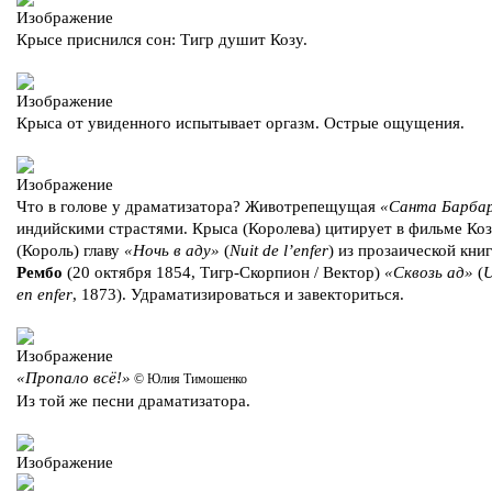
Крысе приснился сон: Тигр душит Козу.
Крыса от увиденного испытывает оргазм. Острые ощущения.
Что в голове у драматизатора? Животрепещущая
«Санта Барба
индийскими страстями. Крыса (Королева) цитирует в фильме Ко
(Король) главу
«Ночь в аду»
(
Nuit de l’enfer
) из прозаической кни
Рембо
(20 октября 1854, Тигр-Скорпион / Вектор)
«Сквозь ад»
(
U
en enfer
, 1873). Удраматизироваться и завекториться.
«Пропало всё!»
© Юлия Тимошенко
Из той же песни драматизатора.