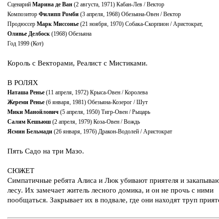
Сценарий
Марина де Ван
(2 августа, 1971) Кабан-Лев / Вектор
Композитор
Филипп Ромби
(3 апреля, 1968) Обезьяна-Овен / Вектор
Продюссер
Марк Миссонье
(21 ноября, 1970) Собака-Скорпион / Аристократ,
Оливье Делбоск
(1968) Обезьяна
Год 1999 (Кот)
Король с Векторами, Реалист с Мистиками.
В РОЛЯХ
Наташа Ренье
(11 апреля, 1972) Крыса-Овен / Королева
Жереми Ренье
(6 января, 1981) Обезьяна-Козерог / Шут
Мики Манойлович
(5 апреля, 1950) Тигр-Овен / Рыцарь
Салим Кешьюш
(2 апреля, 1979) Коза-Овен / Вождь
Ясмин Бельмади
(26 января, 1976) Дракон-Водолей / Аристократ
Пять Садо на три Мазо.
СЮЖЕТ
Симпатичные ребята Алиса и Люк убивают приятеля и закапываю
лесу. Их замечает житель лесного домика, и он не прочь с ними
пообщаться. Закрывает их в подвале, где они находят труп прият