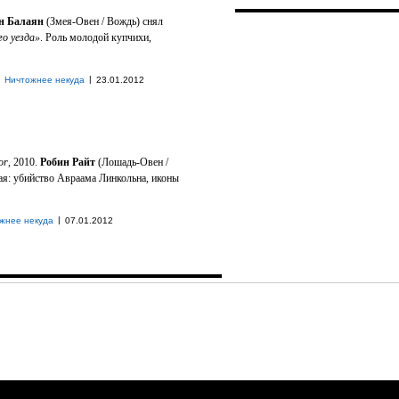
н Балаян
(Змея-Овен / Вождь) снял
о уезда»
. Роль молодой купчихи,
|
Ничтожнее некуда
23.01.2012
or
, 2010.
Робин Райт
(Лошадь-Овен /
ая: убийство Авраама Линкольна, иконы
|
жнее некуда
07.01.2012