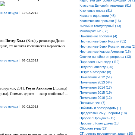
Картотека Векторных конфликтов (2
Классика Деловой пирамиды (81)
Ключевые слова (81)
|
жнее некуда
10.02.2012
Коллапс идеологии (48)
Космические промахи (16)
Липкий и гламуторный (13)
Многократные (58)
Накопление проблем (4)
вин Питер Холл
(Коза) у режиссера
Джон
Несчастные Быки России (51)
ник, эта великая космическая мерзость из
Несчастные Быки России: выход (2
Несчастные Крысы Америки (18)
Осечки линейного прогресса (13)
|
жнее некуда
09.02.2012
Параллельные люди (112)
Педагог навсегда (20)
Петух в Козероге (8)
Пожелания 2012 (51)
Пожелания 2013 (44)
Пожелания 2014 (17)
загрузка»
, 2011.
Роуэн Аткинсон
(Лошадь)
Пожелания 2015 (19)
рыса). Снимать идиота — жанр особенный ...
Пожелания 2016 (12)
Познание зла (7)
|
жнее некуда
02.02.2012
Поймать и обезвредить (1)
Предсказанному - верить! (18)
Пророк / Пройдоха (15)
Прорыв. Лихая удача (13)
Сборная тура (27)
СГ: реестр нерешенных задач (10)
ый мужчина, идея не новая, где-то подобное