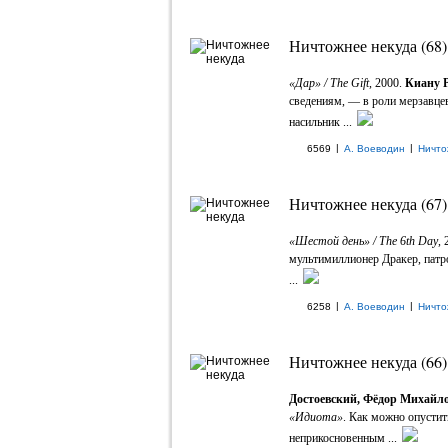
Ничтожнее некуда (68)
«Дар» / The Gift
, 2000.
Киану 
сведениям, — в роли мерзавцев
насильник ...
|
|
6569
А. Воеводин
Ничто
Ничтожнее некуда (67)
«Шестой день» / The 6th Day
,
мультимиллионер Дракер, патр
...
|
|
6258
А. Воеводин
Ничто
Ничтожнее некуда (66)
Достоевский, Фёдор Михайл
«Идиота»
. Как можно опустит
неприкосновенным ...