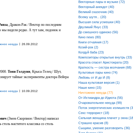
Векторные пары в музыке (72)
Векторный анекдот (40)
Великий сказочник (40)
Всему шутя... (20)
Высшая сила усмешки (40)
Ривза
, Дракон-Рак / Вектор по последним
Двуликий Янус (33)
 мы видели редко. А тут хам, подонок и
До смешного одиноко (56)
Кино news (80)
Книги отчаяния (17)
|
жнее некуда
26.09.2012
Козий-рок (2)
Колдуй баба (23)
Композиторы открытые внутрь (33)
Красота спасет Аристократа (20)
Краткость — сестра молчания (68)
 2000.
Тони Голдуин
, Крыса-Телец / Шут,
Культовые пары кино (74)
онирует тайные эксперименты доктора Вейера
Любовь от И до И (8)
Наша культовая версия (1)
Наше кино (15)
|
жнее некуда
10.09.2012
Ничтожнее некуда (77)
От Ихтиандра до Идиота (56)
Очаровательнее некуда (99)
Поток энергетических излишеств (3
Секс-террорист (18)
Сильная женщина плачет у окна (18
ович
(Змея-Скорпион / Вектор) написал
Страшно красив (8)
ь столь маститого классика со столь
Сыщики, умение разговорить (36)