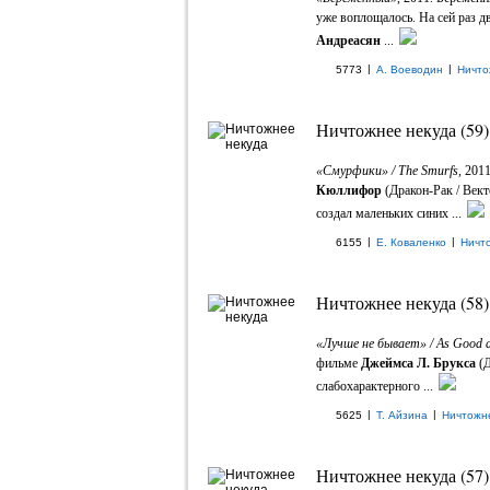
уже воплощалось. На сей раз 
Андреасян
...
|
|
5773
А. Воеводин
Ничто
Ничтожнее некуда (59)
«Смурфики» / The Smurfs
, 201
Кюллифор
(Дракон-Рак / Век
создал маленьких синих ...
|
|
6155
Е. Коваленко
Ничт
Ничтожнее некуда (58)
«Лучше не бывает» / As Good as
фильме
Джеймса Л. Брукса
(Д
слабохарактерного ...
|
|
5625
Т. Айзина
Ничтожн
Ничтожнее некуда (57)