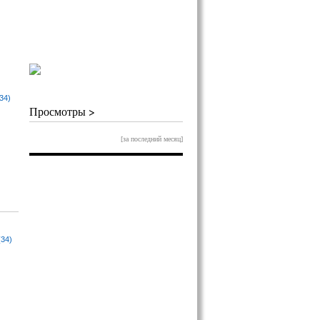
34)
Просмотры >
[за последний месяц]
(34)