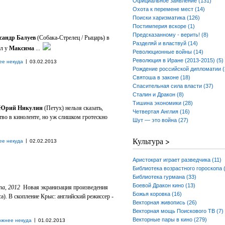
Официальное заявление (131)
Охота к перемене мест (14)
Поиски харизматика (126)
Постимперия вскоре (1)
Предсказанному - верить! (8)
сандр Балуев
(Собака-Стрелец / Рыцарь) в
Разделяй и властвуй (14)
ал у
Максима
...
Революционные войны (14)
Революция в Иране (2013-2015) (5)
|
ее некуда
03.02.2013
Рождение российской дипломатии (
Святоша в законе (18)
Спасительная сила власти (37)
Сталин и Дракон (8)
Тишина экономики (28)
Юрий Никулин
(Петух) нельзя сказать,
Четвертая Англия (16)
тво в киноленте, но уж слишком гротескно
Шут — это война (27)
Культура >
|
ее некуда
02.02.2013
Аристократ играет разведчика (11)
Библиотека возрастного гороскопа 
Библиотека гурмана (33)
Боевой Дракон кино (13)
na, 2012
Новая экранизация произведения
Божья коровка (16)
а). В скопление Крыс: английский режиссер -
Векторная живопись (26)
Векторная мощь Поискового ТВ (7)
Векторные пары в кино (279)
|
ожнее некуда
01.02.2013