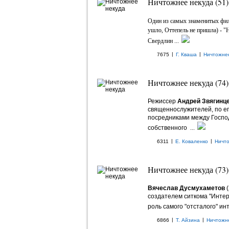
Ничтожнее некуда (51)
Один из самых знаменитых фил
ушло, Оттепель не пришла) - "Н
Свердлин ...
|
|
7675
Г. Кваша
Ничтожне
Ничтожнее некуда (74)
Режиссер
Андрей Звягинц
священнослужителей, по ег
посредниками между Господ
собственного
...
|
|
6311
Е. Коваленко
Ничт
Ничтожнее некуда (73)
Вячеслав Дусмухаметов
(
создателем ситкома "Интер
роль самого "отсталого" ин
|
|
6866
Т. Айзина
Ничтожн