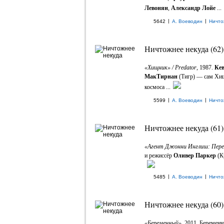
Левонян
,
Александр Лойе
...
|
|
5642
А. Воеводин
Ничто
Ничтожнее некуда (62)
«Хищник» / Predator
, 1987.
Ке
МакТирнан
(Тигр) — сам Хищ
космоса ...
|
|
5599
А. Воеводин
Ничто
Ничтожнее некуда (61)
«Агент Джонни Инглиш: Пере
и режиссёр
Оливер Паркер
(К
|
|
5485
А. Воеводин
Ничто
Ничтожнее некуда (60)
«Беременный»
, 2011. Беременн