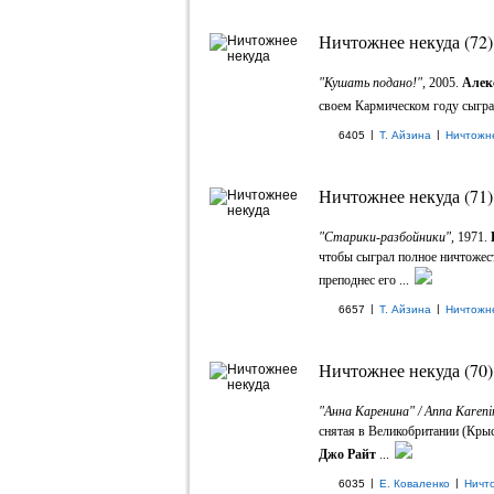
Ничтожнее некуда (72)
"Кушать подано!"
, 2005.
Алек
своем Кармическом году сыгр
|
|
6405
Т. Айзина
Ничтожн
Ничтожнее некуда (71)
"Старики-разбойники",
1971.
чтобы сыграл полное ничтожес
преподнес его ...
|
|
6657
Т. Айзина
Ничтожн
Ничтожнее некуда (70)
"Анна Каренина" / Anna Kareni
снятая в Великобритании (Крыс
Джо Райт
...
|
|
6035
Е. Коваленко
Ничт