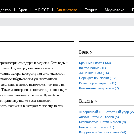
ество
|
Брак
|
МК ССГ
|
Библиотека
|
Теория
|
Медиатека
|
Брак >
норежиссеры самодуры и садисты. Есть ведь и
Брачные цитаты (33)
 люди. Однако редкий кинорежиссер
Вектор пения (11)
Жена военного (14)
ставить актера, которому повезло оказаться
Перекрестки любви (168)
ь какого-нибудь совсем уж ничтожного
Режиссёр и актриса (13)
 мерзавца, а такого недомерка, что тому на
Романтический развод (7)
. Таких антигероев ни пожалеть, ни оправдать
им словом: ничтожнее некуда. Просьба в
Власть >
я принять участие всем знатокам
ого, познания в котором у нас еще не так
«Теория войн» — ответный удар (2
Англия - это не Европа (5)
Безваластие. Петля Изгоев (9)
Битва политологов (11)
Вздорный и беспомощный (26)