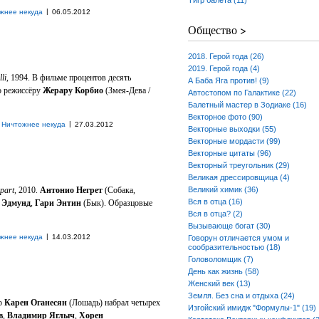
Тигр балета (11)
|
жнее некуда
06.05.2012
Общество >
2018. Герой года (26)
2019. Герой года (4)
li
, 1994. В фильме процентов десять
А Баба Яга против! (9)
о режиссёру
Жерару Корбио
(Змея-Дева /
Автостопом по Галактике (22)
Балетный мастер в Зодиаке (16)
Векторное фото (90)
|
Ничтожнее некуда
27.03.2012
Векторные выходки (55)
Векторные мордасти (99)
Векторные цитаты (96)
Векторный треугольник (29)
Великая дрессировщица (4)
part
, 2010.
Антонио Негрет
(Собака,
Великий химик (36)
Вся в отца (16)
ы
Эдмунд
,
Гари Энтин
(Бык). Образцовые
Вся в отца? (2)
Вызывающе богат (30)
|
жнее некуда
14.03.2012
Говорун отличается умом и
сообразительностью (18)
Головоломщик (7)
День как жизнь (58)
Женский век (13)
Земля. Без сна и отдыха (24)
ёр
Карен Оганесян
(Лошадь) набрал четырех
Изгойский имидж "Формулы-1" (19)
в
,
Владимир Яглыч
,
Хорен