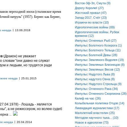
Восток-3ф-3п, Смута (9)
Дорогу Королю! (27)
ьмов переходной эпохи (сталинское время
Жестокий провал (47)
очной патруль" (1957). Бернес как Бернес,
Запад-2017. Счёт (23)
Играючи во власти (10)
Идеологические войны (69)
|
е некуда
13.06.2018
Идеологические войны. Рубеж
времени (12)
Импульс Огненных Рыб (27)
Импульс Болотного Козерога (1)
Импульс Болотного Тельца (11)
Импульс Болотной Девы (28)
ев
(Дракон) не уважает
Импульс Земляного Водолея (19)
о словам "они давно не служат
Импульс Земляных Близнецов (8)
ом и людьми, но трудятся ради
Импульс Земляных Весов (12)
Импульс Надутого Льва (8)
|
ожнее некуда
25.01.2015
Импульс надутого Овна (8)
Импульс Надутого Стрельца (9)
Импульс Огненного Рака (34)
Импульс Огненного Скорпиона (28)
Калиф на час (26)
Колыбельная политика Отцов (14)
27.04.1978) - Лошадь - является
Ликвидация журналистики (17)
ны", а не режиссером, но волею судеб
Малолетний властелин (25)
терна
...
Методом научного тыка... (10)
|
ее некуда
20.04.2014
Новое в идеологии (73)