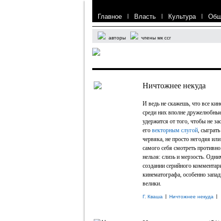
Главное
|
Власть
|
Культура
|
Общ
авторы
члены мк ссг
Ничтожнее некуда
И ведь не скажешь, что все ки
среди них вполне дружелюбные
удержится от того, чтобы не за
его
векторным слугой
, сыграт
червяка, не просто негодяя или
самого себя смотреть противно
нельзя: слизь и мерзость. Одн
создании серийного комментари
кинематографа, особенно западн
велики.
|
|
Г. Кваша
Ничтожнее некуда