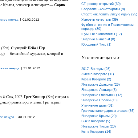
СГ: реестр открытий (30)
две Крысы, режиссер и сценарист —
Сарик
Собрались Аристократы (9)
Спорт: как ловить лихую удачу (25)
|
Умереть не встать (39)
жнее некуда
01.02.2012
Футбол и теннис в Политическом
периоде (30)
Шумные экономисты (17)
Энергию в массы! (8)
Юродивый Тигр (1)
1 (Кот). Сценарий:
Пейо / Пер
тор) — бельгийский художник, который и
Уточнение даты >
|
ожнее некуда
31.01.2012
2017. Взгляды (25)
Змея в Козероге (11)
Коза в Козероге (2)
Январские Драконы (25)
Январские Лошади (3)
Январские Обезьяны (12)
 It Gets
, 1997.
Грег Киннер
(Кот) сыграл в
Январские Собаки (13)
ракон) роль второго плана. Грег играет
Уточнение даты (81)
Границы календарных знаков (86)
Январские Крысы (20)
|
ее некуда
30.01.2012
Бык в Козероге (5)
Январские Тигры (23)
Кот в Козероге (14)