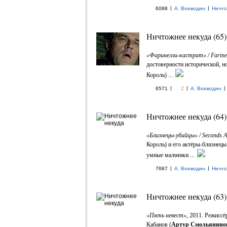
|
|
6088
А. Воеводин
Ничто
Ничтожнее некуда (65)
«Фаринелли-кастрат» / Farinel
достоверности исторической, н
Король) ...
|
|
|
6571
2
А. Воеводин
Ничтожнее некуда (64)
«Близнецы-убийцы» / Seconds A
Король) и его актёры-близнец
умные мальчики ...
|
|
7687
А. Воеводин
Ничто
Ничтожнее некуда (63)
«Пять невест»
, 2011. Режисс
Кабанов (
Артур Смольянино