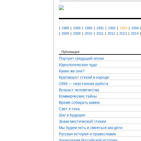
|
1988
|
1989
|
1990
|
1991
|
1992
|
1993
|
1994
|
2008
|
2009
|
2010
|
2011
|
2012
|
2013
|
2014
|
Публикация
Портрет грядущей эпохи
Идеологическое чудо
Какие же они?
Круговорот стихий в народе
1994 — неустанная работа
Возраст человечества
Коммерческие тайны
Время собирать камни
Свет и тень
Шаг в будущее
Знаки мистической стихии
Мы будем петь и смеяться как дети
Русская история и православие
Хронология Российской истории