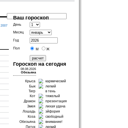
Ваш гороскоп
День
2007
Месяц
Год
Пол
М
Ж
Гороскоп на сегодня
08.08.2026
Обезьяна
Крыса
кармический
Бык
легкий
Тигр
в тень
Кот
тяжелый
Дракон
презентация
Змея
лихая удача
Лошадь
эйфория
Коза
свободный
Обезьяна
внимание!
Петух
легкий