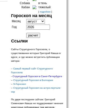
Собака
в тень
Кабан
тяжелый
[
подробнее
]
Гороскоп на месяц
Месяц
Год
Ссылки
Сайты Структурного Гороскопа, о
существовании которых Григорий Кваша в
курсе, и где можно встретить публикации
автора:
–
Самый первый сайт Структурного
Гороскопа
-
Структурный Гороскоп в Санкт-Петербурге
–
Структурный Гороскоп в Болгарии
–
S-Гороскоп
–
Структурный Гороскоп на астро-портале
xsp
По двум последним сайтам: Григорий
Семенович Кваша не поддерживает мнения
некоторых публикуемых там авторов.