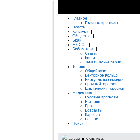
Главное
|
Годовые прогнозы
Власть
|
Культура
|
Общество
|
Брак
|
МК ССГ
|
Библиотека
|
Статьи
Книги
Тематические серии
Теория
|
Общий курс
Векторное Кольцо
Виртуальные имиджи
Брачный гороскоп
Циклический гороскоп
Медиатека
|
Годовые прогнозы
История
Брак
Возрасты
Карьера
Разное
Поиск
|
авторы
члены мк ссг