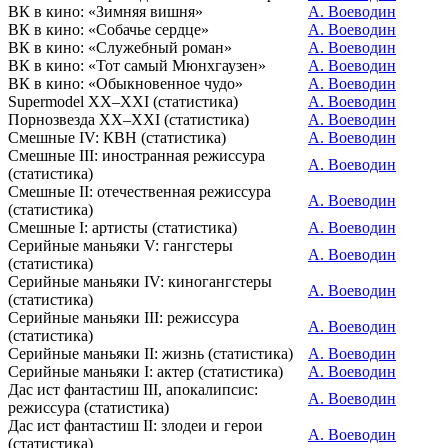
ВК в кино: «Зимняя вишня»
А. Воеводин
ВК в кино: «Собачье сердце»
А. Воеводин
ВК в кино: «Служебный роман»
А. Воеводин
ВК в кино: «Тот самый Мюнхгаузен»
А. Воеводин
ВК в кино: «Обыкновенное чудо»
А. Воеводин
Supermodel XX–XXI (статистика)
А. Воеводин
Порнозвезда XX–XXI (статистика)
А. Воеводин
Смешные IV: КВН (статистика)
А. Воеводин
Смешные III: иностранная режиссура
А. Воеводин
(статистика)
Смешные II: отечественная режиссура
А. Воеводин
(статистика)
Смешные I: артисты (статистика)
А. Воеводин
Серийные маньяки V: гангстеры
А. Воеводин
(статистика)
Серийные маньяки IV: киногангстеры
А. Воеводин
(статистика)
Серийные маньяки III: режиссура
А. Воеводин
(статистика)
Серийные маньяки II: жизнь (статистика)
А. Воеводин
Серийные маньяки I: актер (статистика)
А. Воеводин
Дас ист фантастиш III, апокалипсис:
А. Воеводин
режиссура (статистика)
Дас ист фантастиш II: злодеи и герои
А. Воеводин
(статистика)