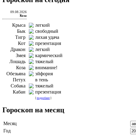
09.08.2026
Коза
Крыса
легкий
Бык
свободный
Тигр
лихая удача
Кот
презентация
Дракон
легкий
Змея
кармический
Лошадь
тяжелый
Коза
внимание!
Обезьяна
эйфория
Петух
в тень
Собака
тяжелый
Кабан
презентация
[
подробнее
]
Гороскоп на месяц
Месяц
Год