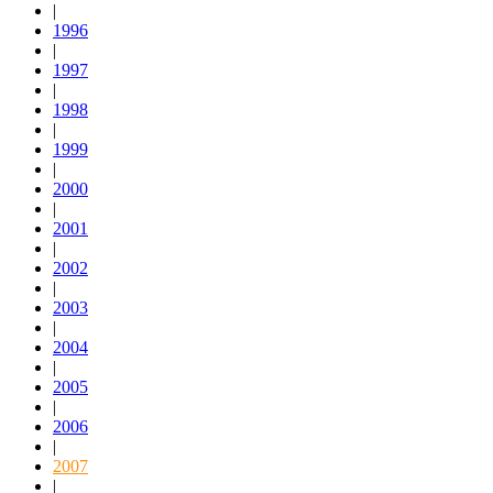
|
1996
|
1997
|
1998
|
1999
|
2000
|
2001
|
2002
|
2003
|
2004
|
2005
|
2006
|
2007
|