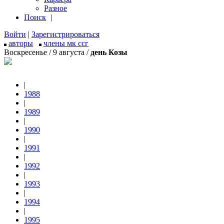
Разное
Поиск
|
Войти
|
Зарегистрироваться
авторы
члены мк ссг
Воскресенье / 9 августа /
день Козы
|
1988
|
1989
|
1990
|
1991
|
1992
|
1993
|
1994
|
1995