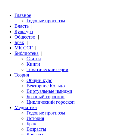
Главное
|
Годовые прогнозы
Власть
|
Культура
|
Общество
|
Брак
|
МК ССГ
|
Библиотека
|
Статьи
Книги
Тематические серии
Теория
|
Общий курс
Векторное Кольцо
Виртуальные имиджи
Брачный гороскоп
Циклический гороскоп
Медиатека
|
Годовые прогнозы
История
Брак
Возрасты
Карьера