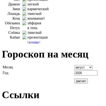
Дракон
легкий
Змея
кармический
Лошадь
тяжелый
Коза
внимание!
Обезьяна
эйфория
Петух
в тень
Собака
тяжелый
Кабан
презентация
[
подробнее
]
Гороскоп на месяц
Месяц
Год
Ссылки