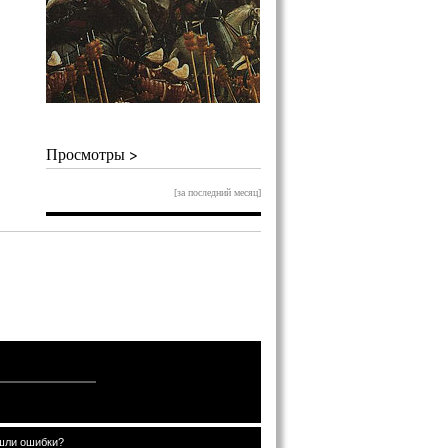
Просмотры >
[за последний месяц]
шли ошибки?