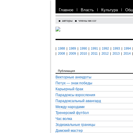
Главное
|
Власть
|
Культура
|
Общ
авторы
члены мк ссг
|
1988
|
1989
|
1990
|
1991
|
1992
|
1993
|
1994
|
2008
|
2009
|
2010
|
2011
|
2012
|
2013
|
2014
|
Публикация
Векторные анекдоты
Петух — знак победы
Карьерный брак
Парадоксы взросления
Парадоксальный авангард
Между народами
Тренерский футбол
Час волка
Зодиакальные границы
Дамский мастер