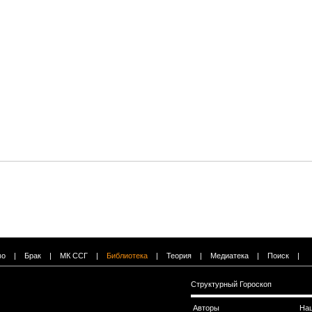
во
|
Брак
|
МК ССГ
|
Библиотека
|
Теория
|
Медиатека
|
Поиск
|
Структурный Гороскоп
Авторы
На