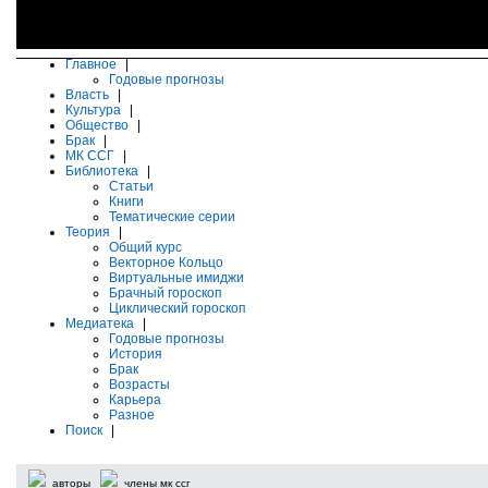
Главное
|
Годовые прогнозы
Власть
|
Культура
|
Общество
|
Брак
|
МК ССГ
|
Библиотека
|
Статьи
Книги
Тематические серии
Теория
|
Общий курс
Векторное Кольцо
Виртуальные имиджи
Брачный гороскоп
Циклический гороскоп
Медиатека
|
Годовые прогнозы
История
Брак
Возрасты
Карьера
Разное
Поиск
|
авторы
члены мк ссг