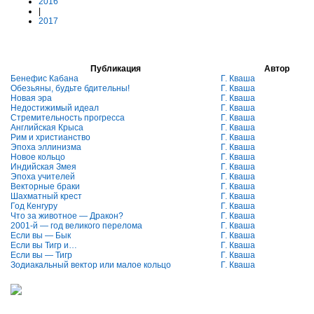
2016
|
2017
Публикация
Автор
Бенефис Кабана
Г. Кваша
Обезьяны, будьте бдительны!
Г. Кваша
Новая эра
Г. Кваша
Недостижимый идеал
Г. Кваша
Стремительность прогресса
Г. Кваша
Английская Крыса
Г. Кваша
Рим и христианство
Г. Кваша
Эпоха эллинизма
Г. Кваша
Новое кольцо
Г. Кваша
Индийская Змея
Г. Кваша
Эпоха учителей
Г. Кваша
Векторные браки
Г. Кваша
Шахматный крест
Г. Кваша
Год Кенгуру
Г. Кваша
Что за животное — Дракон?
Г. Кваша
2001-й — год великого перелома
Г. Кваша
Если вы — Бык
Г. Кваша
Если вы Тигр и…
Г. Кваша
Если вы — Тигр
Г. Кваша
Зодиакальный вектор или малое кольцо
Г. Кваша