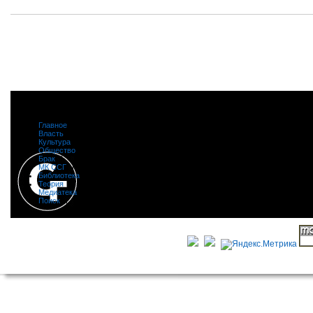
Главное
|
Власть
|
Культура
|
Общество
|
Брак
|
МК ССГ
|
Библиотека
|
Теория
|
Медиатека
|
Поиск
|