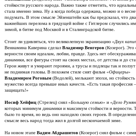
стойкости русского народа. Важно также отметить, что идеаль
стала именно зима. Ну а когда победа одержана, можно и о весне
подумать. В этом смысле Эйзенштейн как бы предсказал, что два
важнейших перелома в грядущей войне с Гитлером случились и
зимой, в битве под Москвой и в Сталинградской битве.
Стоит ли удивляться, что великолепную экранизацию
«Двух капи
Вениамина Каверина сделал
Владимир Венгеров
(Козерог). Это 
верности своим идеалам, любви, правде. Здесь нет обескуражив
динамики, все фигуры стоят на своих местах, от детства и до ста
Герои живут и умирают героями, а трусы и подлецы так и ползут
не поднимая головы. В похожем стиле снят фильм
«Офицеры»
Владимиром Роговым
(Водолей), мелькают эпохи, но стойкость
мужество всегда превыше иных качеств. «Есть такая профессия
защищать!»
Иосиф Хейфиц
(Стрелец) снял
«Большую семью»
и
«Дело Румян
которых минимум динамики и максимум стойкости и верности. 
было то время, но ведь оно находило своих героев. В определен
смысле весь народ тогда жил в долгой нескончаемой зиме.
На новом этапе
Вадим Абдрашитов
(Козерог) снял фильм с си