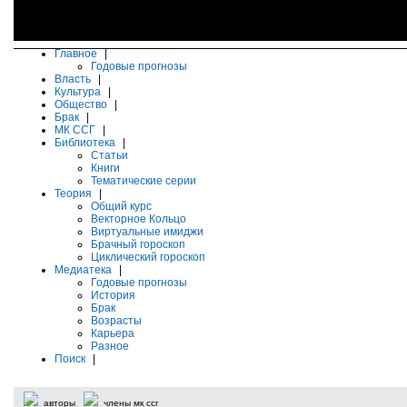
Главное
|
Годовые прогнозы
Власть
|
Культура
|
Общество
|
Брак
|
МК ССГ
|
Библиотека
|
Статьи
Книги
Тематические серии
Теория
|
Общий курс
Векторное Кольцо
Виртуальные имиджи
Брачный гороскоп
Циклический гороскоп
Медиатека
|
Годовые прогнозы
История
Брак
Возрасты
Карьера
Разное
Поиск
|
авторы
члены мк ссг