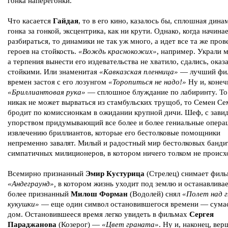
гонка наперегонки.
Что касается
Гайдая
, то в его кино, казалось бы, сплошная дина
гонка за гонкой, эксцентрика, как ни крути. Однако, когда начина
разбираться, то динамики не так уж много, а идет все та же пров
героев на стойкость.
«Вождь краснокожих»
, например. Украли м
а терпения вынести его издевательства не хватило, сдались, оказ
стойкими. Или знаменитая
«Кавказская пленница»
— лучший фи
времен застоя с его лозунгом
«Торопиться не надо!»
Ну и, конеч
«Бриллиантовая рука»
— сплошное блуждание по лабиринту. То
никак не может вырваться из стамбульских трущоб, то Семен С
бродит по комиссионкам в ожидании крупной дичи. Шеф, с зав
упорством придумывающий все более и более гениальные опера
извлечению бриллиантов, которые его бестолковые помощники
непременно завалят. Милый и радостный мир бестолковых банди
симпатичных милиционеров, в котором ничего толком не происх
Всемирно признанный
Эмир Кустурица
(Стрелец) снимает фил
«Андеграунд»,
в котором жизнь уходит под землю и останавлива
более признанный
Милош Форман
(Водолей) снял
«Полет над г
кукушки»
— еще один символ остановившегося времени — сум
дом. Остановившееся время легко увидеть в фильмах
Сергея
Параджанова
(Козерог) —
«Цвет граната»
. Ну и, наконец, ве