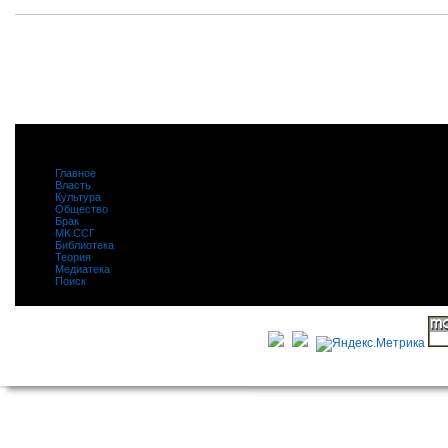
Главное
|
Власть
|
Культура
|
Общество
|
Брак
|
МК ССГ
|
Библиотека
|
Теория
|
Медиатека
|
Поиск
|