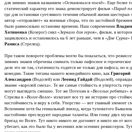
для зимних знаков названием
«Остановился поезд»
. Еще более т
статический характер его знака демонстрирует фильм
«Парад п
где для остановки суетливого течения обычной жизни шестерых
автор «отправляет» на военные сборы, что по застойной брежне
было равносильно остановке времени. Наш современник
Владим
Хотиненко
(Козерог) снял
«Зеркало для героя»
, фильм, в которо
зациклилось и остановилось на 6 лет раньше, чем в
«Дне Сурка»
Рамиса
(Стрелец).
При таком повороте проблемы могло бы показаться, что режисс
зимних знаков обречены снимать только пафосное и героическое
деле это не так, статичность годится не только для пафоса, но и 
комедии. Такие титаны нашего комедийного кино, как
Григорий
Александров
(Водолей) или
Леонид Гайдай
(Водолей), оправды
звание «королей смеха». Те же самые стойкость и упертость геро
могут выглядеть смешно. Тот же Потехин в
«Веселых ребятах»
и
Стрелка в
«Волге-Волге»
излагают все ту же историю про cтойкос
настойчивость и веру в себя. Упорство — вот главный элемент с
Вспомним хотя бы гениальный эпизод, когда туповатого Бывалов
настойчиво преследуют народные таланты. Или гонку двух музы
бригад по Волге. Тут никто никого не догоняет и никто ни от ког
убегает, как это было бы у весенних или осенних режиссеров. Ту