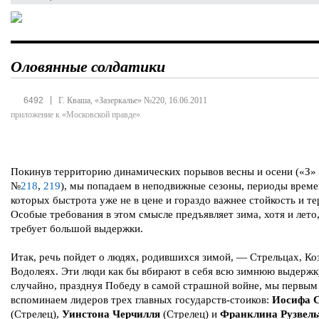
Оловянные солдатики
|
6492
Г. Кваша, «Зазеркалье» №220, 16.06.2011
приложение к «Московской правде»
Покинув территорию динамических порывов весны и осени («З»
№
218
,
219
), мы попадаем в неподвижные сезоны, периоды време
которых быстрота уже не в цене и гораздо важнее стойкость и те
Особые требования в этом смысле предъявляет зима, хотя и лето,
требует большой выдержки.
Итак, речь пойдет о людях, родившихся зимой, — Стрельцах, Ко
Водолеях. Эти люди как бы вбирают в себя всю зимнюю выдержк
случайно, празднуя Победу в самой страшной войне, мы первым
вспоминаем лидеров трех главных государств-стоиков:
Иосифа 
(Стрелец),
Уинстона Черчилля
(Стрелец) и
Франклина Рузвель