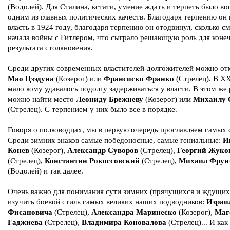
(Водолей). Для Сталина, кстати, умение ждать и терпеть было в
одним из главных политических качеств. Благодаря терпению он 
власть в 1924 году, благодаря терпению он отодвинул, сколько см
начала войны с Гитлером, что сыграло решающую роль для коне
результата столкновения.
Среди других современных властителей-долгожителей можно от
Мао Цзэдуна
(Козерог) или
Франсиско Франко
(Стрелец). В XX
мало кому удавалось подолгу задерживаться у власти. В этом же
можно найти место
Леониду Брежневу
(Козерог) или
Михаилу 
(Стрелец). С терпением у них было все в порядке.
Говоря о полководцах, мы в первую очередь прославляем самых 
Среди зимних знаков самые победоносные, самые гениальные:
И
Конев
(Козерог),
Александр Суворов
(Стрелец),
Георгий Жуко
(Стрелец),
Константин Рокоссовский
(Стрелец),
Михаил Фрун
(Водолей) и так далее.
Очень важно для понимания сути зимних (прячущихся и ждущих)
изучить боевой стиль самых великих наших подводников:
Израи
Фисановича
(Стрелец),
Александра Маринеско
(Козерог),
Маг
Гаджиева
(Стрелец),
Владимира Коновалова
(Стрелец)... И как