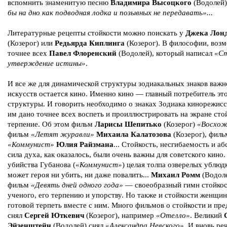
вспомнить знаменитую песню
Владимира Высоцкого
(Водолей
бы на дно как подводная лодка и позывных не передавать»...
Литературные рецепты стойкости можно поискать у
Джека Лон
(Козерог) или
Редьярда Киплинга
(Козерог). В философии, воз
точнее всех
Павел Флоренский
(Водолей), который написал
«Ст
утверждение истины»
.
И все же для динамической структуры зодиакальных знаков важ
искусств остается кино. Именно кино — главный потребитель эт
структуры. И говорить необходимо о знаках Зодиака кинорежисс
им дано точнее всех воспеть и проиллюстрировать на экране сто
терпение. Об этом фильм
Ларисы Шепитько
(Козерог)
«Восхож
фильм
«Летят журавли»
Михаила Калатозова
(Козерог), филь
«Коммунист»
Юлия Райзмана
... Стойкость, несгибаемость и а
сила духа, как оказалось, были очень важны для советского кино.
убийства Губанова (
«Коммунист»
) целая толпа озверелых ублюд
может героя ни убить, ни даже повалить...
Михаил Ромм
(Водоле
фильм
«Девять дней одного года»
— своеобразный гимн стойко
ученого, его терпению и упорству. Но также и стойкости женщин
готовой терпеть вместе с ним. Много фильмов о стойкости и пр
снял
Сергей Юткевич
(Козерог), например
«Отелло»
. Великий
Эйзенштейн
(Водолей) снял
«Александра Невского»
. И вновь ре