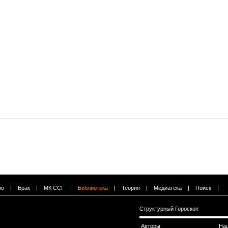
во
|
Брак
|
МК ССГ
|
Библиотека
|
Теория
|
Медиатека
|
Поиск
|
Структурный Гороскоп
Авторы
На