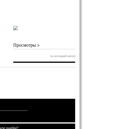
Просмотры >
[за последний месяц]
шли ошибки?