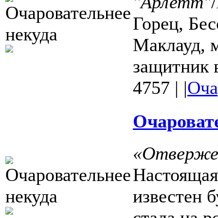
"Арлетт"
Горец, Бе
Маклауд, 
защитник в
4757
|
|
Оча
Очаровате
«Отверже
Настоящая
известен 
стала на р