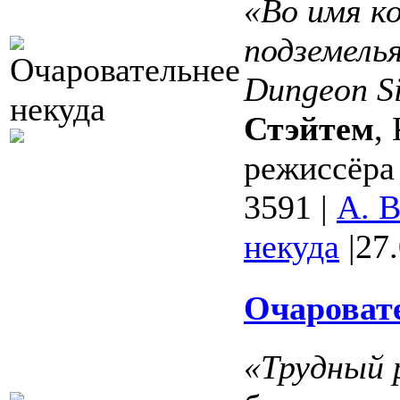
«Во имя к
подземелья
Dungeon Si
Стэйтем
,
режиссёра
3591
|
А. 
некуда
|
27
Очаровате
«Трудный 