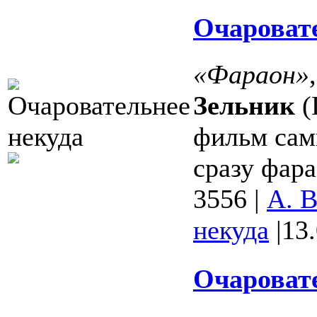
Очаровате
«Фараон»
Зельник
(
фильм сам
сразу фара
3556
|
А. 
некуда
|
13
Очаровате