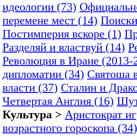
идеологии (73)
Официально
перемене мест (14)
Поиски
Постимперия вскоре (1)
Пр
Разделяй и властвуй (14)
Р
Революция в Иране (2013-2
дипломатии (34)
Святоша в
власти (37)
Сталин и Драко
Четвертая Англия (16)
Шут
Культура >
Аристократ иг
возрастного гороскопа (34