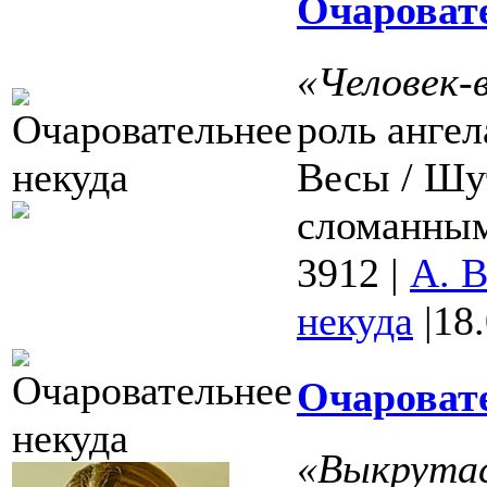
Очаровате
«Человек-
роль анге
Весы / Шу
сломанными
3912
|
А. 
некуда
|
18
Очаровате
«Выкрута