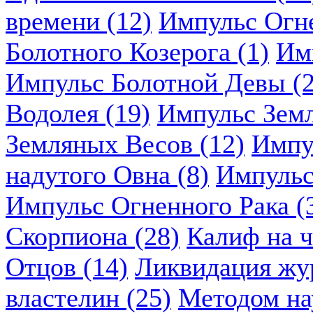
времени (12)
Импульс Огн
Болотного Козерога (1)
Им
Импульс Болотной Девы (2
Водолея (19)
Импульс Земл
Земляных Весов (12)
Импу
надутого Овна (8)
Импульс
Импульс Огненного Рака (
Скорпиона (28)
Калиф на ч
Отцов (14)
Ликвидация жу
властелин (25)
Методом нау