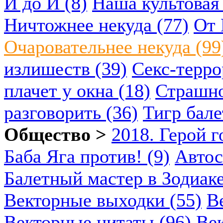
И до И (8)
Наша культовая 
Ничтожнее некуда (77)
От 
Очаровательнее некуда (99
излишеств (39)
Секс-терро
плачет у окна (18)
Страшно
разговорить (36)
Тигр бале
Общество >
2018. Герой г
Баба Яга против! (9)
Автос
Балетный мастер в Зодиаке
Векторные выходки (55)
В
Векторные цитаты (96)
Век