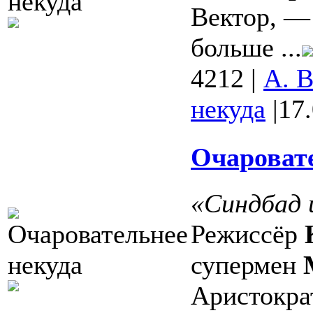
Вектор, —
больше ...
4212
|
А. 
некуда
|
17
Очаровате
«Синдбад 
Режиссёр
супермен
Аристократ