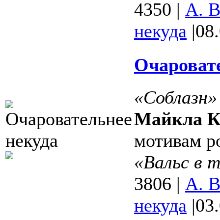
4350
|
А. 
некуда
|
08
Очаровате
«Соблазн» 
Майкла К
мотивам р
«Вальс в 
3806
|
А. 
некуда
|
03