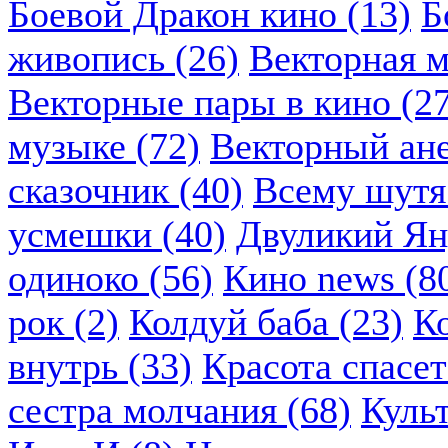
Боевой Дракон кино (13)
Б
живопись (26)
Векторная м
Векторные пары в кино (2
музыке (72)
Векторный ане
сказочник (40)
Всему шутя.
усмешки (40)
Двуликий Ян
одиноко (56)
Кино news (8
рок (2)
Колдуй баба (23)
К
внутрь (33)
Красота спасет
сестра молчания (68)
Куль