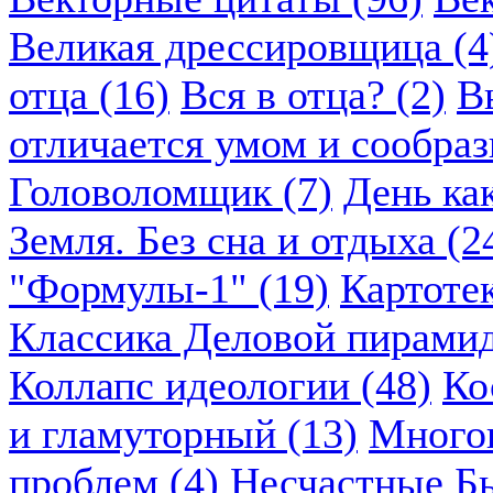
Великая дрессировщица (4
отца (16)
Вся в отца? (2)
В
отличается умом и сообраз
Головоломщик (7)
День ка
Земля. Без сна и отдыха (2
"Формулы-1" (19)
Картоте
Классика Деловой пирамид
Коллапс идеологии (48)
Ко
и гламуторный (13)
Многок
проблем (4)
Несчастные Бы