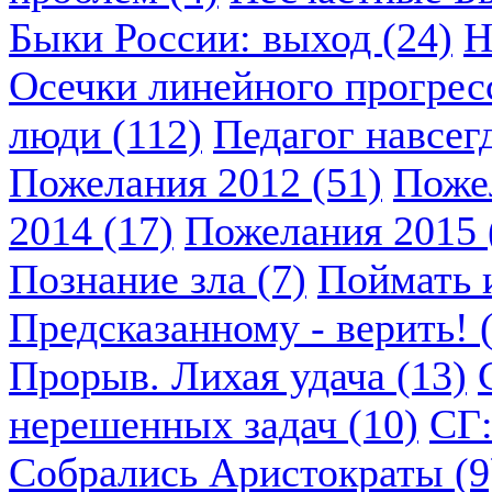
Быки России: выход (24)
Н
Осечки линейного прогресс
люди (112)
Педагог навсегд
Пожелания 2012 (51)
Пожел
2014 (17)
Пожелания 2015 
Познание зла (7)
Поймать и
Предсказанному - верить! 
Прорыв. Лихая удача (13)
нерешенных задач (10)
СГ:
Собрались Аристократы (9