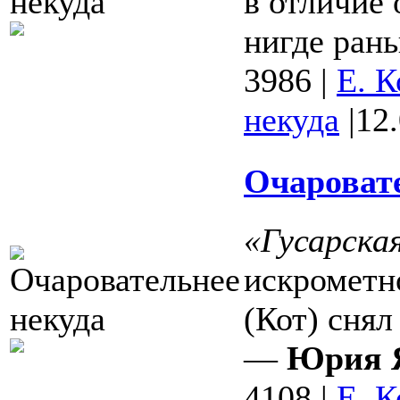
в отличие 
нигде рань
3986
|
Е. К
некуда
|
12
Очаровате
«Гусарская
искрометн
(Кот) снял
—
Юрия 
4108
|
Е. К