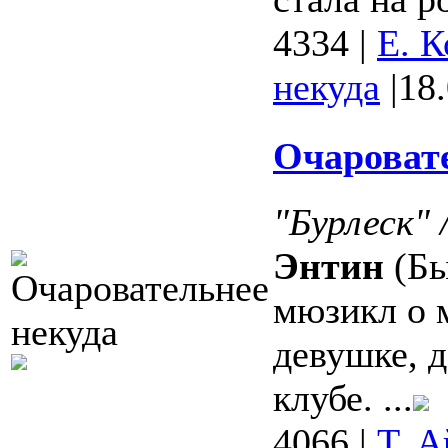
4334
|
Е. К
некуда
|
18
Очаровате
"Бурлеск" 
Энтин
(Бы
мюзикл о 
девушке, 
клубе. ...
4066
|
Т. А