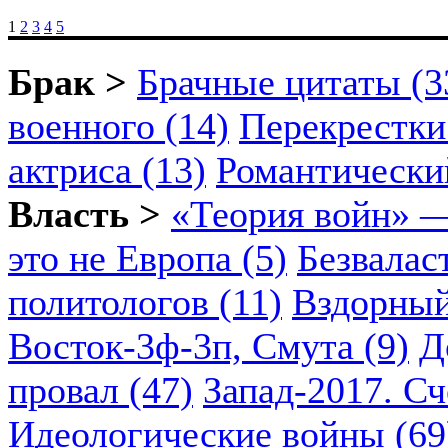
1
2
3
4
5
Брак >
Брачные цитаты (3
военного (14)
Перекрестки
актриса (13)
Романтический
Власть >
«Теория войн» —
это не Европа (5)
Безвалас
политологов (11)
Вздорный
Восток-3ф-3п, Смута (9)
Д
провал (47)
Запад-2017. Сч
Идеологические войны (69