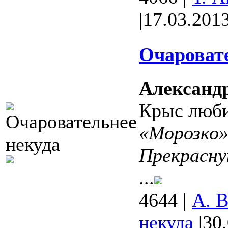
|
17.03.201
Очаровате
Александ
Крыс люб
«Морозко
Прекрасн
...
4644
|
А. 
некуда
|
30