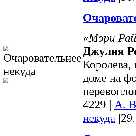
Очаровате
«Мэри Райл
Джулия Р
Королева, 
доме на фо
перевопло
4229
|
А. 
некуда
|
29