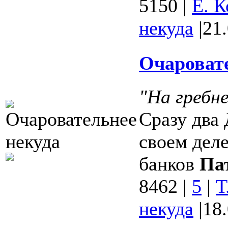
5150
|
Е. К
некуда
|
21
Очаровате
"На гребне
Сразу два 
своем деле
банков
Па
8462
|
5
|
Т
некуда
|
18