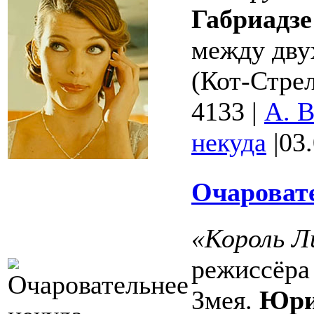
Габриадзе
между дву
(Кот-Стрел
4133
|
А. 
некуда
|
03
Очаровате
«Король Л
режиссёр
Змея.
Юри