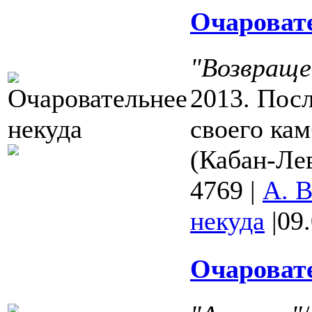
Очаровате
"Возвраще
2013. Пос
своего ка
(Кабан-Лев
4769
|
А. 
некуда
|
09
Очаровате