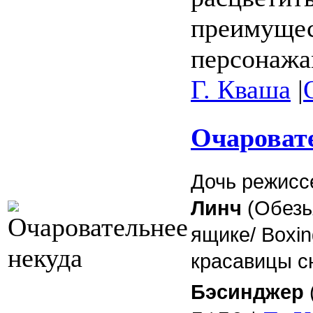
преимущес
персонажам
Г. Кваша
|
Очаровате
Дочь режисс
Линч
(Обезь
ящике/ Boxin
красавицы с
Бэсинджер