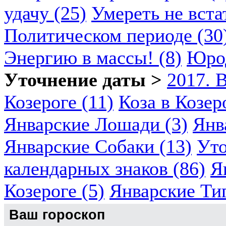
удачу (25)
Умереть не вста
Политическом периоде (30
Энергию в массы! (8)
Юрод
Уточнение даты >
2017. 
Козероге (11)
Коза в Козеро
Январские Лошади (3)
Янв
Январские Собаки (13)
Уто
календарных знаков (86)
Я
Козероге (5)
Январские Ти
Ваш гороскоп