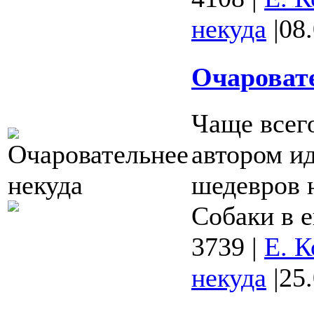
некуда
|
08
Очаровате
Чаще всег
автором и
шедевров 
Собаки в е
3739
|
Е. К
некуда
|
25