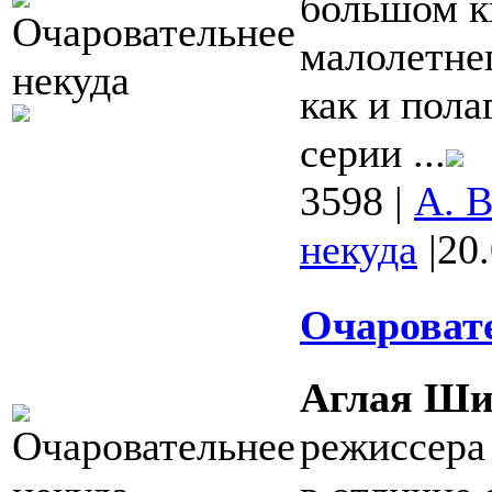
большом ки
малолетне
как и пола
серии ...
3598
|
А. 
некуда
|
20
Очаровате
Аглая Ши
режиссера