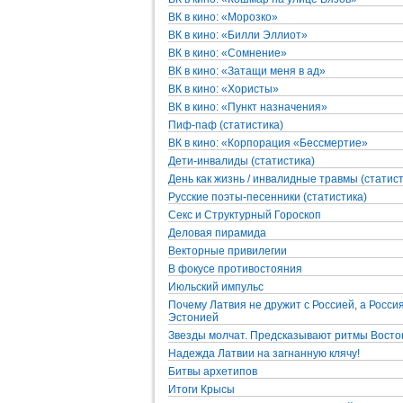
ВК в кино: «Морозко»
ВК в кино: «Билли Эллиот»
ВК в кино: «Сомнение»
ВК в кино: «Затащи меня в ад»
ВК в кино: «Хористы»
ВК в кино: «Пункт назначения»
Пиф-паф (статистика)
ВК в кино: «Корпорация «Бессмертие»
Дети-инвалиды (статистика)
День как жизнь / инвалидные травмы (статист
Русские поэты-песенники (статистика)
Секс и Структурный Гороскоп
Деловая пирамида
Векторные привилегии
В фокусе противостояния
Июльский импульс
Почему Латвия не дружит с Россией, а Росси
Эстонией
Звезды молчат. Предсказывают ритмы Восто
Надежда Латвии на загнанную клячу!
Битвы архетипов
Итоги Крысы