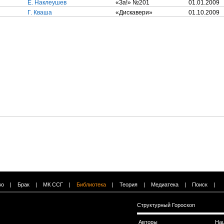
Е. Наклеушев
«За!» №201
01.01.2009
Г. Кваша
«Дискавери»
01.10.2009
во
|
Брак
|
МК ССГ
|
Библиотека
|
Теория
|
Медиатека
|
Поиск
|
Структурный Гороскоп
Авторы
На