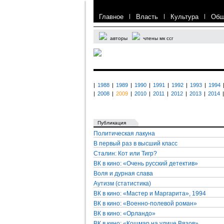
Главное
|
Власть
|
Культура
|
Общ
авторы
члены мк ссг
|
1988
|
1989
|
1990
|
1991
|
1992
|
1993
|
1994
|
2008
|
2009
|
2010
|
2011
|
2012
|
2013
|
2014
|
Публикация
Политическая лакуна
В первый раз в высший класс
Сталин: Кот или Тигр?
ВК в кино: «Очень русский детектив»
Воля и дурная слава
Аутизм (статистика)
ВК в кино: «Мастер и Маргарита», 1994
ВК в кино: «Военно-полевой роман»
ВК в кино: «Орландо»
ВК в кино: «Кошмар на улице Вязов»