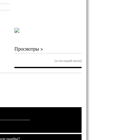
Просмотры >
[за последний месяц]
шли ошибки?