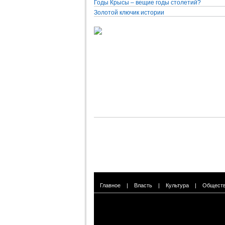
Годы Крысы – вещие годы столетий?
Золотой ключик истории
Главное
|
Власть
|
Культура
|
Общест