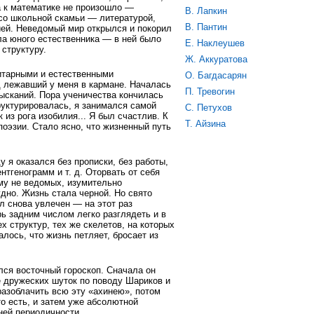
а к математике не произошло —
В. Лапкин
со школьной скамьи — литературой,
В. Пантин
ией. Неведомый мир открылся и покорил
ла юного естественника — в ней было
Е. Наклеушев
 структуру.
Ж. Аккуратова
итарными и естественными
О. Багдасарян
 лежавший у меня в кармане. Началась
П. Тревогин
ысканий. Пора ученичества кончилась
руктурировалась, я занимался самой
С. Петухов
 из рога изобилия... Я был счастлив. К
Т. Айзина
поэзии. Стало ясно, что жизненный путь
у я оказался без прописки, без работы,
тгенограмм и т. д. Оторвать от себя
му не ведомых, изумительно
дно. Жизнь стала черной. Но свято
ыл снова увлечен — на этот раз
ь задним числом легко разглядеть и в
х структур, тех же скелетов, на которых
алось, что жизнь петляет, бросает из
лся восточный гороскоп. Сначала он
 дружеских шуток по поводу Шариков и
разоблачить всю эту «ахинею», потом
то есть, и затем уже абсолютной
ней периодичности.