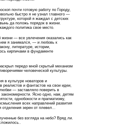
оскоп почти готовую работу по Городу,
овольно быстро я не узнал главного —
структуре, которой я жаждал с детских
 вынь да положь порядок в жизни.
каждого политика свое место.
й жизни — все увлечения оказались как
, чем я занимался, — и любовь к
кону, литературе, истории,
лось кирпичами в фундаменте
 раскрыл передо мной скрытый механизм
отиворечиями человеческой культуры.
я в культуре новаторов и
в реалистов и фантастов на свои идеи,
 любви — заставляло поверить в
 закономерности. Ясно одно, нам, детям
ятости, однобокости и прагматизму,
 осмысления всех направлений развития
 отделения зерен от плевел...
лученные без взгляда на небо? Вряд ли.
сложилось..