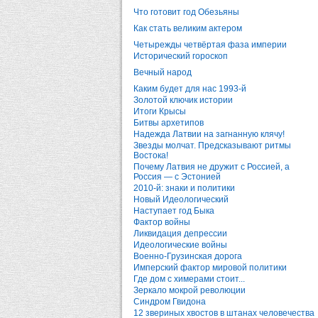
Что готовит год Обезьяны
Как стать великим актером
Четырежды четвёртая фаза империи
Исторический гороскоп
Вечный народ
Каким будет для нас 1993-й
Золотой ключик истории
Итоги Крысы
Битвы архетипов
Надежда Латвии на загнанную клячу!
Звезды молчат. Предсказывают ритмы
Востока!
Почему Латвия не дружит с Россией, а
Россия — с Эстонией
2010-й: знаки и политики
Новый Идеологический
Наступает год Быка
Фактор войны
Ликвидация депрессии
Идеологические войны
Военно-Грузинская дорога
Имперский фактор мировой политики
Где дом с химерами стоит...
Зеркало мокрой революции
Синдром Гвидона
12 звериных хвостов в штанах человечества