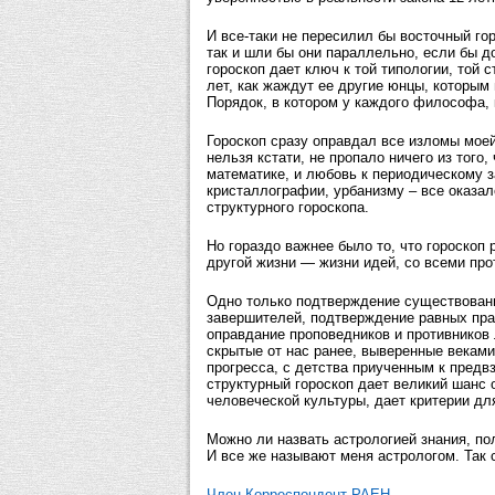
И все-таки не пересилил бы восточный гор
так и шли бы они параллельно, если бы д
гороскоп дает ключ к той типологии, той 
лет, как жаждут ее другие юнцы, которым
Порядок, в котором у каждого философа, 
Гороскоп сразу оправдал все изломы мое
нельзя кстати, не пропало ничего из того
математике, и любовь к периодическому за
кристаллографии, урбанизму – все оказа
структурного гороскопа.
Но гораздо важнее было то, что гороскоп
другой жизни — жизни идей, со всеми пр
Одно только подтверждение существовани
завершителей, подтверждение равных пра
оправдание проповедников и противников
скрытые от нас ранее, выверенные веками
прогресса, с детства приученным к предвз
структурный гороскоп дает великий шанс
человеческой культуры, дает критерии для
Можно ли назвать астрологией знания, по
И все же называют меня астрологом. Так 
Член-Корреспондент РАЕН