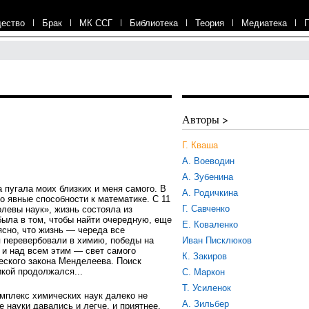
ество
|
Брак
|
МК ССГ
|
Библиотека
|
Теория
|
Медиатека
|
Авторы >
Г. Кваша
А. Воеводин
А. Зубенина
 пугала моих близких и меня самого. В
А. Родичкина
о явные способности к математике. С 11
Г. Савченко
олевы наук», жизнь состояла из
была в том, чтобы найти очередную, еще
Е. Коваленко
ясно, что жизнь — череда все
я перевербовали в химию, победы на
Иван Писклюков
 и над всем этим — свет самого
К. Закиров
еского закона Менделеева. Поиск
икой продолжался...
С. Маркон
Т. Усиленок
омплекс химических наук далеко не
А. Зильбер
 науки давались и легче, и приятнее,