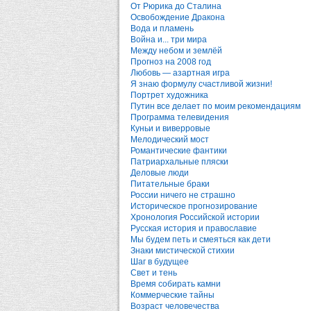
От Рюрика до Сталина
Освобождение Дракона
Вода и пламень
Война и... три мира
Между небом и землёй
Прогноз на 2008 год
Любовь — азартная игра
Я знаю формулу счастливой жизни!
Портрет художника
Путин все делает по моим рекомендациям
Программа телевидения
Куньи и виверровые
Мелодический мост
Романтические фантики
Патриархальные пляски
Деловые люди
Питательные браки
России ничего не страшно
Историческое прогнозирование
Хронология Российской истории
Русская история и православие
Мы будем петь и смеяться как дети
Знаки мистической стихии
Шаг в будущее
Свет и тень
Время собирать камни
Коммерческие тайны
Возраст человечества