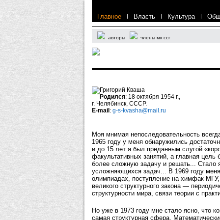
Главное
|
Власть
|
Культура
|
Общ
авторы
члены мк ссг
Григорий Кваша
Родился
: 18 октября 1954 г.,
г. Челябинск, СССР.
Е-mail
:
g-s-kvasha@mail.ru
Моя мнимая непоследовательность всегда
1965 году у меня обнаружились достаточн
и до 15 лет я был преданным слугой «кор
факультативных занятий, а главная цель 
более сложную задачу и решать... Стало 
усложняющихся задач... В 1969 году мен
олимпиадах, поступление на химфак МГУ,
великого структурного закона — периодич
структурности мира, связи теории с практ
Но уже в 1973 году мне стало ясно, что к
самая структурная сфера. Математические