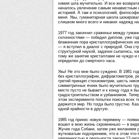
химия шла мучительно. И все же возврат
началось увлечение самым ненавистным 
историей. А там и психологией, философ
меня. Увы, гуманитарная школа шокирова
слишком много всего и никаких надежд на
1977 год закончил сраженье между гуман
склонностями — победил диплом, уже год
блаженная пора кристаллографических из
— я вступил в диалог с природой. Она ст
структурной наукой, задачки сыпались, как
тому же занятие кристаллами не чуждо и 
определен до смертного часа.
Увы! Не это мне было суждено. В 1981 год
без кристаллографии, дифрактометров, рен
третий принцип стехиометрии, шесть нико
симметричных ячеек было мучительно тру
место пусто не бывает и к концу года я б
градостроительством и урбанизмом. Тепер
этом эксперименте попытки поиска всех те
держится мир. Но тогда было грустно. Каз
одной крайности в другую.
1985 год принес новую перемену — появи
вошел в мою жизнь скромненько — в виде
Жучек года Собаки, затем уже желанием 
жутковатым подозрением, что в этом что-
уверенностью в реальности закона 12-лет