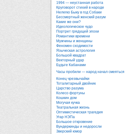
1994 — неустанная работа
Круговорот стихий в народе
Нелегко Быку в год Собаки
Бессмертный женский разум
Какие же они?
Идеологическое чудо
Портрет грядущей эпохи
Романтики времени
Мужчины и женщины
Феномен сходимости
Языческая астрология
Большой квадрат
Векторный удар
Будьте Кабанами
Часы пробили — народ начал смеяться
Конец чрезвычайки
Тоталитарный двойник
Царство разума
Колесо фортуны
Кошкин дом
Могучая кучка
Театральная жизнь
Оптимистическая трагедия
Угар НЭПа
Большое откровение
Вундеркинды и недоросли
Зверский юмор