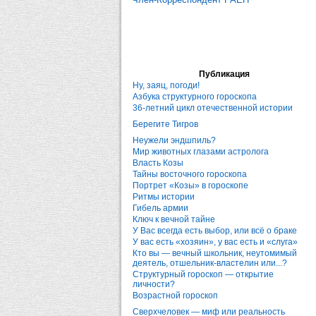
Публикация
Ну, заяц, погоди!
Азбука структурного гороскопа
36-летний цикл отечественной истории
Берегите Тигров
Неужели эндшпиль?
Мир животных глазами астролога
Власть Козы
Тайны восточного гороскопа
Портрет «Козы» в гороскопе
Ритмы истории
Гибель армии
Ключ к вечной тайне
У Вас всегда есть выбор, или всё о браке
У вас есть «хозяин», у вас есть и «слуга»
Кто вы — вечный школьник, неутомимый
деятель, отшельник-властелин или...?
Структурный гороскоп — открытие
личности?
Возрастной гороскоп
Сверхчеловек — миф или реальность