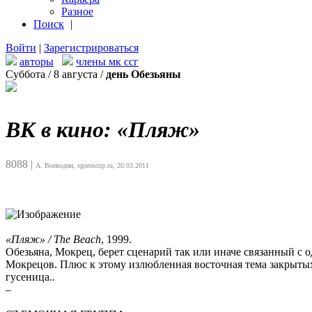
Разное
Поиск
|
Войти
|
Зарегистрироваться
авторы
члены мк ссг
Суббота / 8 августа /
день Обезьяны
ВК в кино: «Пляж»
8088
|
А. Воеводин, sgoroscop.ru, 20.03.2011
«Пляж» / The Beach
, 1999.
Обезьяна, Мокрец, берет сценарий так или иначе связанный с
Мокрецов. Плюс к этому излюбленная восточная тема закрытых з
гусеница..
–