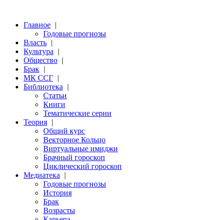
Главное
|
Годовые прогнозы
Власть
|
Культура
|
Общество
|
Брак
|
МК ССГ
|
Библиотека
|
Статьи
Книги
Тематические серии
Теория
|
Общий курс
Векторное Кольцо
Виртуальные имиджи
Брачный гороскоп
Циклический гороскоп
Медиатека
|
Годовые прогнозы
История
Брак
Возрасты
Карьера