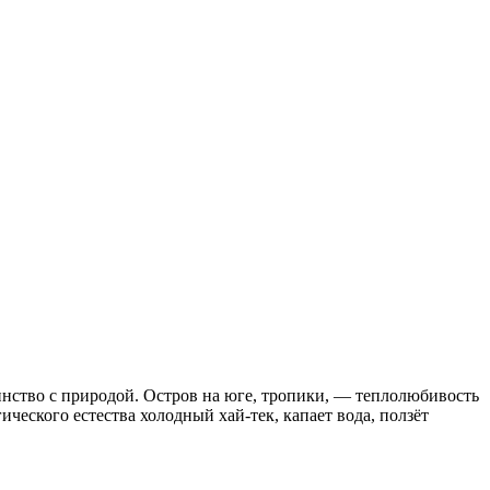
инство с природой. Остров на юге, тропики, — теплолюбивость
ческого естества холодный хай-тек, капает вода, ползёт