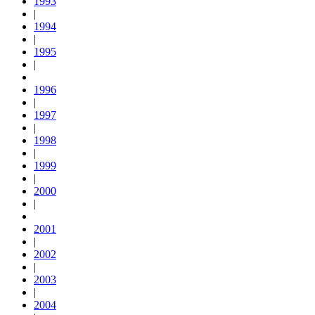
1993
|
1994
|
1995
|
1996
|
1997
|
1998
|
1999
|
2000
|
2001
|
2002
|
2003
|
2004