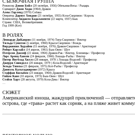
СЪЕМОЧНАЯ ГРУППА
Режиссер
Дэнни Бойл
(20 октября, 1956) Обезьяна-Весы / Рыцарь
Сценарист
Джон Ходж
(1964) Дракон
Алекс Гарленд
(1970) Собака
Оператор
Дариус Хонджи
(21 октября, 1955) Коза-Скорпион / Король
Композитор
Анджело Бадаламенти
(22 марта, 1937) Бык
Страна: США, Великобритания.
Год 1999 (Кот)
В РОЛЯХ
Леонардо ДиКаприо
(11 ноября, 1974) Тигр-Скорпион / Вектор
Тильда Суинтон
(5 ноября, 1960) Крыса-Скорпион / Вождь
Вирджиния Ледуайен
(15 ноября, 1976) Дракон-Скорпион / Аристократ
Роберт Карлайл
(14 апреля, 1961) Бык-Овен / Шут
Пэтерсон Джозеф
(22 июня, 1964) Дракон-Рак / Вектор, Близнецы / Профессор
Ларс Аренц-Хансен
(24 февраля, 1966) Лошадь-Рыбы / Вектор
Питер Янгблад Хиллз
(28 января, 1978 ) Лошадь-Водолей / Профессор
Джерри Свиндолл
(20 января, 1979 ) Коза-Водолей / Аристократ
Зельда Тинска
(21 февраля, 1975) Кот-Рыбы / Профессор
Даниэль Кальтаджироне
(1972) Крыса
Стаффан Кильбом
(23 января, 1964) Дракон-Водолей / Аристократ
Гийом Кане
(10 апреля, 1973) Бык-Овен / Шут
Стэйси Харт
(28 августа, 1979) Коза-Дева / Вектор
…
СЮЖЕТ
Американский юноша, жаждущий приключений — отправляется в
острова, где «трава» растет как сорняк, а на пляже живет комм