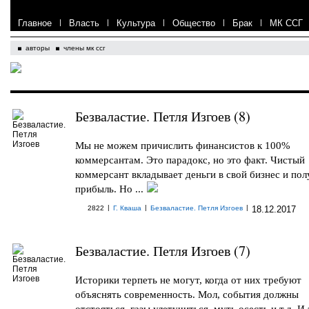
Главное
|
Власть
|
Культура
|
Общество
|
Брак
|
МК ССГ
авторы
члены мк ссг
Безваластие. Петля Изгоев (8)
Мы не можем причислить финансистов к 100%
коммерсантам. Это парадокс, но это факт. Чистый
коммерсант вкладывает деньги в свой бизнес и пол
прибыль. Но ...
|
|
|
2822
Г. Кваша
Безваластие. Петля Изгоев
18.12.2017
Безваластие. Петля Изгоев (7)
Историки терпеть не могут, когда от них требуют
объяснять современность. Мол, события должны
отстояться, газы улетучиться, муть осесть и т.д. И 