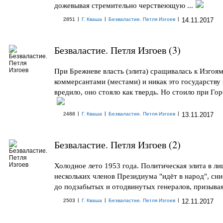
дожевывая стремительно черствеющую ...
|
|
|
2851
Г. Кваша
Безваластие. Петля Изгоев
14.11.2017
Безваластие. Петля Изгоев (3)
При Брежневе власть (элита) сращивалась к Изгоям
коммерсантами (местами) и никак это государству 
вредило, оно стояло как твердь. Но стоило при Горб
|
|
|
2488
Г. Кваша
Безваластие. Петля Изгоев
13.11.2017
Безваластие. Петля Изгоев (2)
Холодное лето 1953 года. Политическая элита в ли
нескольких членов Президиума "идёт в народ", сн
до подзабытых и отодвинутых генералов, призывая 
|
|
|
2503
Г. Кваша
Безваластие. Петля Изгоев
12.11.2017