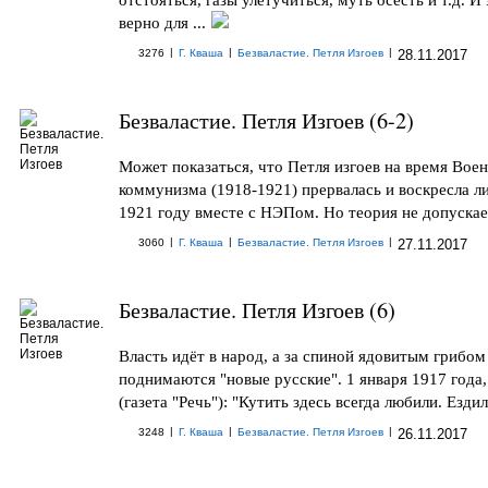
верно для ...
|
|
|
3276
Г. Кваша
Безваластие. Петля Изгоев
28.11.2017
Безваластие. Петля Изгоев (6-2)
Может показаться, что Петля изгоев на время Вое
коммунизма (1918-1921) прервалась и воскресла л
1921 году вместе с НЭПом. Но теория не допускает
|
|
|
3060
Г. Кваша
Безваластие. Петля Изгоев
27.11.2017
Безваластие. Петля Изгоев (6)
Власть идёт в народ, а за спиной ядовитым грибом
поднимаются "новые русские". 1 января 1917 года
(газета "Речь"): "Кутить здесь всегда любили. Ездили
|
|
|
3248
Г. Кваша
Безваластие. Петля Изгоев
26.11.2017