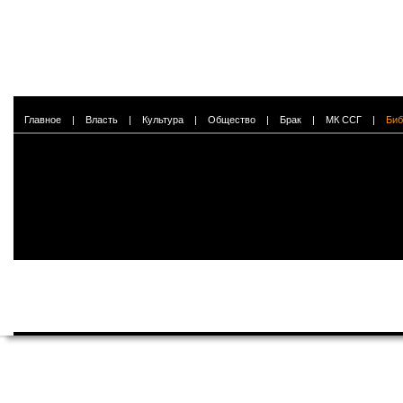
Главное
|
Власть
|
Культура
|
Общество
|
Брак
|
МК ССГ
|
Биб