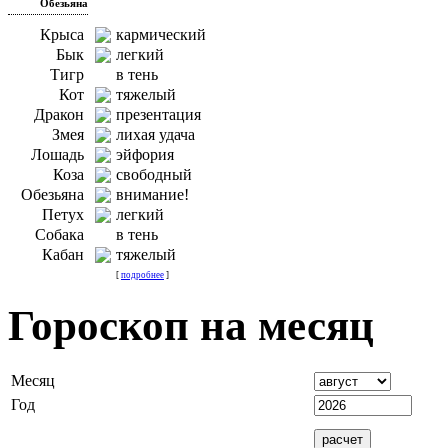
Обезьяна
Крыса
кармический
Бык
легкий
Тигр
в тень
Кот
тяжелый
Дракон
презентация
Змея
лихая удача
Лошадь
эйфория
Коза
свободный
Обезьяна
внимание!
Петух
легкий
Собака
в тень
Кабан
тяжелый
[
подробнее
]
Гороскоп на месяц
Месяц
Год