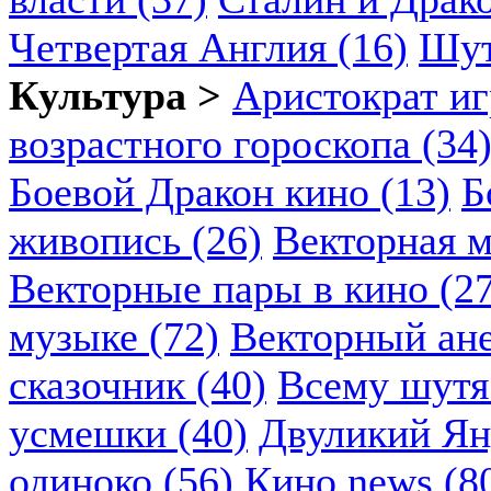
Четвертая Англия (16)
Шут
Культура >
Аристократ иг
возрастного гороскопа (34
Боевой Дракон кино (13)
Б
живопись (26)
Векторная м
Векторные пары в кино (2
музыке (72)
Векторный ане
сказочник (40)
Всему шутя.
усмешки (40)
Двуликий Ян
одиноко (56)
Кино news (8