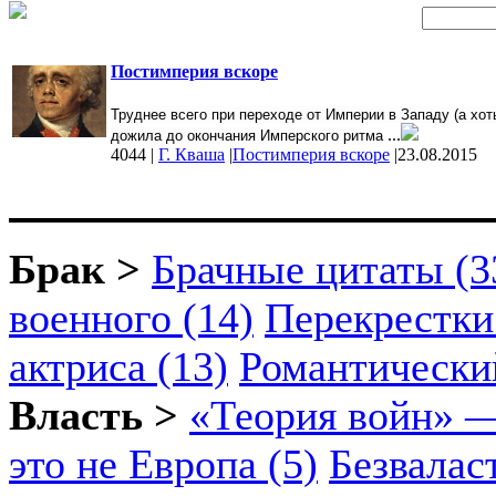
Постимперия вскоре
Труднее всего при переходе от Империи в Западу (а хоть
...
дожила до окончания Имперского ритма
4044
|
Г. Кваша
|
Постимперия вскоре
|
23.08.2015
Брак >
Брачные цитаты (3
военного (14)
Перекрестки
актриса (13)
Романтический
Власть >
«Теория войн» —
это не Европа (5)
Безвалас