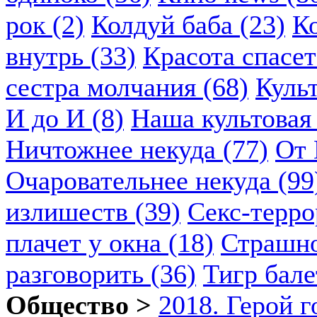
рок (2)
Колдуй баба (23)
К
внутрь (33)
Красота спасет
сестра молчания (68)
Куль
И до И (8)
Наша культовая 
Ничтожнее некуда (77)
От 
Очаровательнее некуда (99
излишеств (39)
Секс-терро
плачет у окна (18)
Страшно
разговорить (36)
Тигр бале
Общество >
2018. Герой г