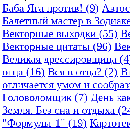
Баба Яга против! (9)
Автос
Балетный мастер в Зодиаке
Векторные выходки (55)
В
Векторные цитаты (96)
Век
Великая дрессировщица (4
отца (16)
Вся в отца? (2)
В
отличается умом и сообраз
Головоломщик (7)
День ка
Земля. Без сна и отдыха (2
"Формулы-1" (19)
Картоте