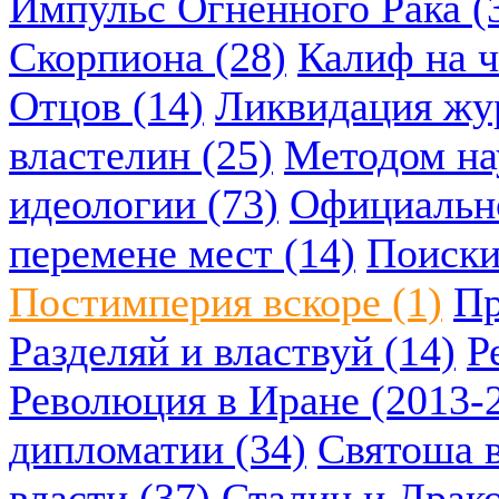
Импульс Огненного Рака (
Скорпиона (28)
Калиф на ч
Отцов (14)
Ликвидация жу
властелин (25)
Методом нау
идеологии (73)
Официально
перемене мест (14)
Поиски
Постимперия вскоре (1)
Пр
Разделяй и властвуй (14)
Р
Революция в Иране (2013-2
дипломатии (34)
Святоша в
власти (37)
Сталин и Драко