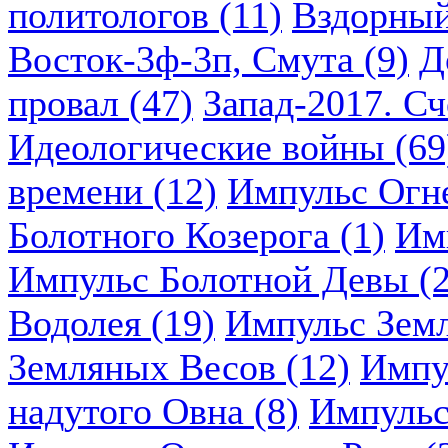
политологов (11)
Вздорный
Восток-3ф-3п, Смута (9)
Д
провал (47)
Запад-2017. Сч
Идеологические войны (69
времени (12)
Импульс Огн
Болотного Козерога (1)
Им
Импульс Болотной Девы (2
Водолея (19)
Импульс Земл
Земляных Весов (12)
Импу
надутого Овна (8)
Импульс