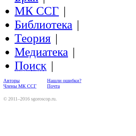
МК ССГ
|
Библиотека
|
Теория
|
Медиатека
|
Поиск
|
Структурный Гороскоп
Авторы
Нашли ошибки?
Члены МК ССГ
Почта
© 2011–2016 sgoroscop.ru.