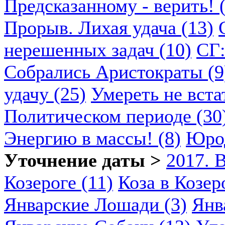
Предсказанному - верить! 
Прорыв. Лихая удача (13)
нерешенных задач (10)
СГ:
Собрались Аристократы (9
удачу (25)
Умереть не вста
Политическом периоде (30
Энергию в массы! (8)
Юрод
Уточнение даты >
2017. 
Козероге (11)
Коза в Козеро
Январские Лошади (3)
Янв