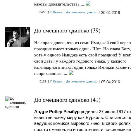
каковы доказательства? ...
|
|
|
3450
Г. Кваша
До смешного одиноко
30.04.2016
До смешного одиноко (39)
Не справедливо, что из семи Имиджей свой перс
праздник имеет только один - Шут. Но слава Богу,
хоть у одного Имиджа есть свой праздник! У всег
свои даты: у каждого годового знака, у каждого
календарного знака, одни только Имиджи какие-т
неприкаянные. ...
|
|
|
5133
Г. Кваша
До смешного одиноко
05.04.2016
До смешного одиноко (41)
Андре Робер Рембур
родился 27 июля 1917 го
известен всему миру как Бурвиль. Считается о
ведущих комиков мирового кино. В своих ролях
просто смешон, но и трогателен, и по-своему в