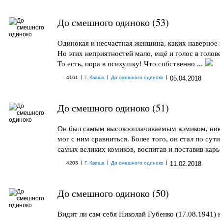
До смешного одиноко (53)
Одинокая и несчастная женщина, каких наверное 
Но этих неприятностей мало, ещё и голос в голове
То есть, пора в психушку! Что собственно ...
|
|
|
4161
Г. Кваша
До смешного одиноко
05.04.2018
До смешного одиноко (51)
Он был самым высокооплачиваемым комиком, ник
мог с ним сравниться. Более того, он стал по сут
самых великих комиков, воспитав и поставив карье
|
|
|
4203
Г. Кваша
До смешного одиноко
11.02.2018
До смешного одиноко (50)
Видит ли сам себя Николай Губенко (17.08.1941)