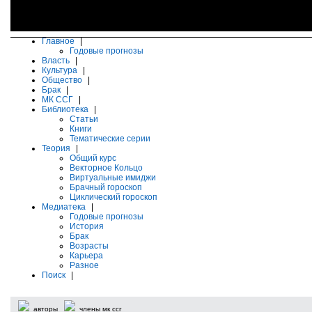
Главное
|
Годовые прогнозы
Власть
|
Культура
|
Общество
|
Брак
|
МК ССГ
|
Библиотека
|
Статьи
Книги
Тематические серии
Теория
|
Общий курс
Векторное Кольцо
Виртуальные имиджи
Брачный гороскоп
Циклический гороскоп
Медиатека
|
Годовые прогнозы
История
Брак
Возрасты
Карьера
Разное
Поиск
|
авторы
члены мк ссг