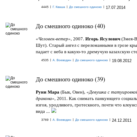
|
|
|
4445
Г. Кваша
До смешного одиноко
17.07.2014
До смешного одиноко (40)
«Человек-ветер»
, 2007.
Игорь Ясулович
(Змея-В
Шут). Старый ангел с переломанными в грозе кр
падает с неба в какую-то дремучую казахскую степ
|
|
|
4535
А. Воеводин
До смешного одиноко
19.08.2012
До смешного одиноко (39)
Руни Мара
(Бык, Овен),
«Девушка с татуировко
дракона»
, 2011. Как снимать панкующего социал
изгоя, уродливого, гротескного, почти что клоунс
вида ...
|
|
|
3769
А. Воеводин
До смешного одиноко
24.12.2011