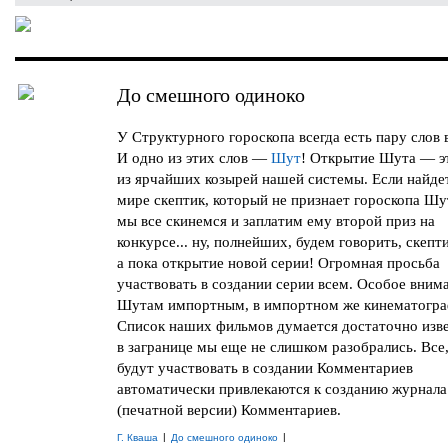
До смешного одиноко
У Структурного гороскопа всегда есть пару слов в
И одно из этих слов —
Шут
! Открытие Шута — э
из ярчайших козырей нашей системы. Если найде
мире скептик, который не признает гороскопа Шу
мы все скинемся и заплатим ему второй приз на
конкурсе... ну, полнейших, будем говорить, скепти
а пока открытие новой серии! Огромная просьба
участвовать в создании серии всем. Особое вним
Шутам импортным, в импортном же кинематогра
Список наших фильмов думается достаточно изве
в загранице мы еще не слишком разобрались. Все,
будут участвовать в создании Комментариев
автоматически привлекаются к созданию журнала
(печатной версии) Комментариев.
|
|
Г. Кваша
До смешного одиноко