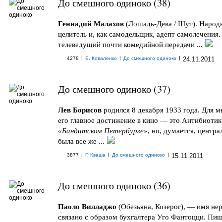
До смешного одиноко (38)
Геннадий Малахов
(Лошадь-Дева / Шут). Народ
целитель и, как самодельщик, адепт самолечения. 
телеведущий почти комедийной передачи ...
|
|
|
4278
Е. Коваленко
До смешного одиноко
24.11.2011
До смешного одиноко (37)
Лев Борисов
родился 8 декабря 1933 года. Для м
его главное достижение в кино — это Антибиотик
«Бандитском Петербурге»
, но, думается, центра
была все же ...
|
|
|
3877
Г. Кваша
До смешного одиноко
15.11.2011
До смешного одиноко (36)
Паоло Вилладжо
(Обезьяна, Козерог), — имя не
связано с образом бухгалтера Уго Фантоцци. Пиш