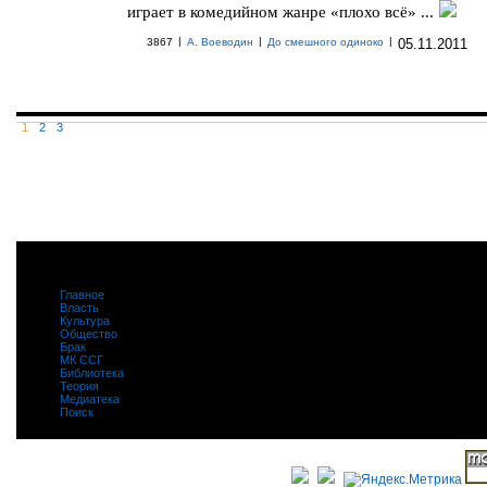
играет в комедийном жанре «плохо всё» ...
|
|
|
3867
А. Воеводин
До смешного одиноко
05.11.2011
1
2
3
Главное
|
Власть
|
Культура
|
Общество
|
Брак
|
МК ССГ
|
Библиотека
|
Теория
|
Медиатека
|
Поиск
|