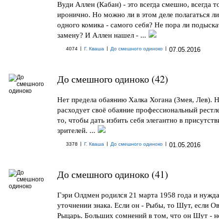
Вуди Аллен (Кабан) - это всегда смешно, всегда т
иронично. Но можно ли в этом деле полагаться л
одного комика - самого себя? Не пора ли подыска
замену? И Аллен нашел - ...
|
|
|
4074
Г. Кваша
До смешного одиноко
07.05.2016
До смешного одиноко (42)
Нет предела обаянию Халка Хогана (Змея, Лев). Н
расходует своё обаяние профессиональный рестл
то, чтобы дать избить себя элегантно в присутст
зрителей. ...
|
|
|
3378
Г. Кваша
До смешного одиноко
01.05.2016
До смешного одиноко (41)
Гэри Олдмен родился 21 марта 1958 года и нужда
уточнении знака. Если он - Рыбы, то Шут, если Ов
Рыцарь. Больших сомнений в том, что он Шут - не