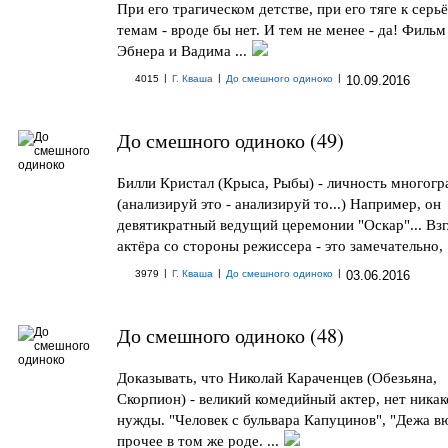
При его трагическом детстве, при его тяге к серь
темам - вроде бы нет. И тем не менее - да! Фильм
Эбнера и Вадима ...
|
|
|
4015
Г. Кваша
До смешного одиноко
10.09.2016
До смешного одиноко (49)
Билли Кристал (Крыса, Рыбы) - личность многогр
(анализируй это - анализируй то...) Например, он
девятикратный ведущий церемонии "Оскар"... Взг
актёра со стороны режиссера - это замечательно, .
|
|
|
3979
Г. Кваша
До смешного одиноко
03.06.2016
До смешного одиноко (48)
Доказывать, что Николай Караченцев (Обезьяна,
Скорпион) - великий комедийный актер, нет никак
нужды. "Человек с бульвара Капуцинов", "Дежа в
прочее в том же роде. ...