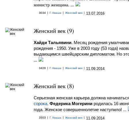
министр женщина. ...
|
|
|
3034
Г. Кваша
Женский век
13.07.2016
Женский век (9)
Хайди Тальявини
. Месяц рождения умалчивае
рождения - 1950. Уже в 2003 году (53 года) назв
выдающимся швейцарским дипломатом. Но это
...
|
|
|
3428
Г. Кваша
Женский век
11.09.2014
Женский век (8)
Серьезная женская карьера должна начинатьс
сорока.
Федерика Могерини
родилась 16 июня
года. Женское совершеннолетие наступило!
...
|
|
|
3503
Г. Кваша
Женский век
11.09.2014