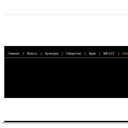
Главное
|
Власть
|
Культура
|
Общество
|
Брак
|
МК ССГ
|
Биб