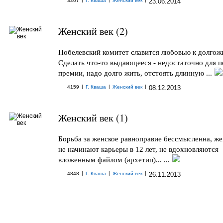
3207
Г. Кваша
Женский век
23.06.2014
Женский век (2)
Нобелевский комитет славится любовью к долгож
Сделать что-то выдающееся - недостаточно для 
премии, надо долго жить, отстоять длинную ...
|
|
|
4159
Г. Кваша
Женский век
08.12.2013
Женский век (1)
Борьба за женское равноправие бессмысленна, 
не начинают карьеры в 12 лет, не вдохновляются
вложенным файлом (архетип)... ...
|
|
|
4848
Г. Кваша
Женский век
26.11.2013