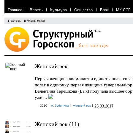
Главное
|
Власть
|
Культура
|
Общество
|
Брак
|
МК ССГ
авторы
члены мк ссг
Женский век
Первая женщина-космонавт и единственная, сов
полет в одиночку, первая женщина генерал-майор
Валентина Терешкова (Бык) получала высшее обр
уже ...
|
|
|
3210
А. Зубенина
Женский век
25.03.2017
Женский век (11)