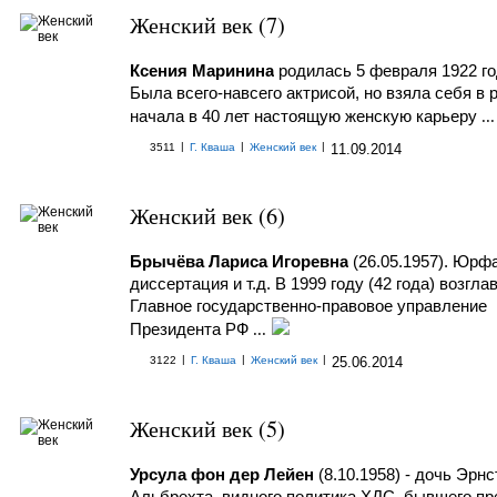
Женский век (7)
Ксения Маринина
родилась 5 февраля 1922 го
Была всего-навсего актрисой, но взяла себя в 
начала в 40 лет настоящую женскую карьеру
...
|
|
|
3511
Г. Кваша
Женский век
11.09.2014
Женский век (6)
Брычёва Лариса Игоревна
(26.05.1957). Юрф
диссертация и т.д. В 1999 году (42 года) возгла
Главное государственно-правовое управление
Президента РФ
...
|
|
|
3122
Г. Кваша
Женский век
25.06.2014
Женский век (5)
Урсула фон дер Лейен
(8.10.1958) - дочь Эрнс
Альбрехта, видного политика ХДС, бывшего пр