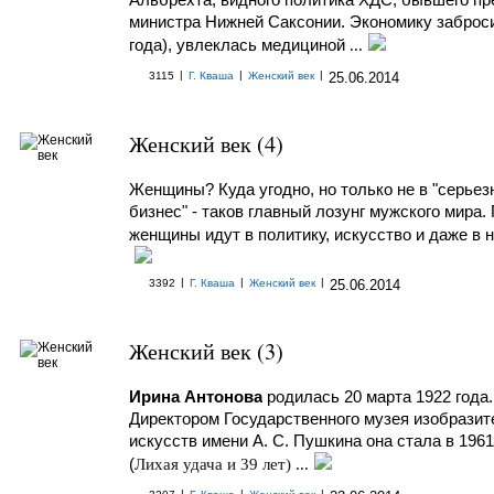
министра Нижней Саксонии. Экономику заброси
года), увлеклась медициной
...
|
|
|
3115
Г. Кваша
Женский век
25.06.2014
Женский век (4)
Женщины? Куда угодно, но только не в "серье
бизнес" - таков главный лозунг мужского мира.
женщины идут в политику, искусство и даже в 
|
|
|
3392
Г. Кваша
Женский век
25.06.2014
Женский век (3)
Ирина Антонова
родилась 20 марта 1922 года.
Директором Государственного музея изобрази
искусств имени А. С. Пушкина она стала в 1961
(
Лихая удача и 39 лет)
...
|
|
|