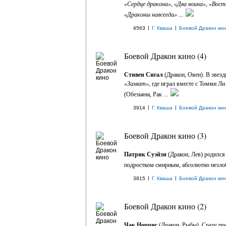
«Сердце дракона», «Два воина», «Вос
«Драконы навсегда»
...
|
|
4563
Г. Кваша
Боевой Дракон ки
Боевой Дракон кино (4)
Стивен Сигал
(Дракон, Овен). В звезд
«Захват»
, где играл вместе с Томми Л
(Обезьяна, Рак ...
|
|
3914
Г. Кваша
Боевой Дракон ки
Боевой Дракон кино (3)
Патрик Суэйзи
(Дракон, Лев) родился
подростком смирным, абсолютно незло
|
|
3815
Г. Кваша
Боевой Дракон ки
Боевой Дракон кино (2)
Чак Норрис
(Дракон, Рыбы). Cразу по