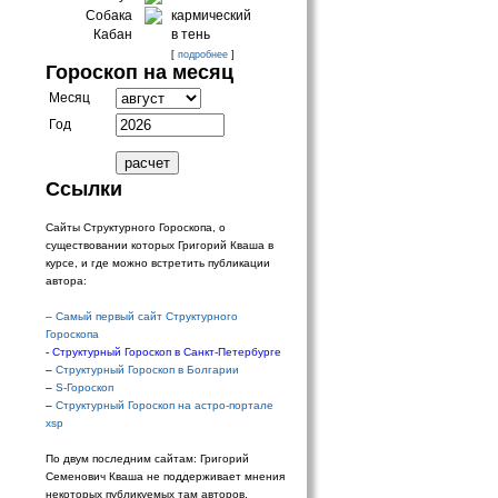
Собака
кармический
Кабан
в тень
[
подробнее
]
Гороскоп на месяц
Месяц
Год
Ссылки
Сайты Структурного Гороскопа, о
существовании которых Григорий Кваша в
курсе, и где можно встретить публикации
автора:
–
Самый первый сайт Структурного
Гороскопа
-
Структурный Гороскоп в Санкт-Петербурге
–
Структурный Гороскоп в Болгарии
–
S-Гороскоп
–
Структурный Гороскоп на астро-портале
xsp
По двум последним сайтам: Григорий
Семенович Кваша не поддерживает мнения
некоторых публикуемых там авторов.