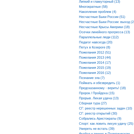
Липкий и гламуторный (13)
Многократные (58)
Накопление проблем (4)
Несчастные Быки России (51)
Несчастные Быки России: выход (2
Несчастные Крысы Америки (18)
Осечки линейного прогресса (13)
Параллельные люди (112)
Педагог навсегда (20)
Петух в Козероге (8)
Пожелания 2012 (51)
Пожелания 2013 (44)
Пожелания 2014 (17)
Пожелания 2015 (19)
Пожелания 2016 (12)
Познание зла (7)
Поймать и обезвредить (1)
Предсказанному - верить! (18)
Пророк / Пройдоха (15)
Прорыв. Лихая удача (13)
Сборная тура (27)
СГ: реестр нерешенных задач (10)
СГ: реестр открытий (30)
Собрались Аристократы (9)
Спорт: как ловить лихую удачу (25)
Умереть не встать (39)
Футбол и теннис в Политическом