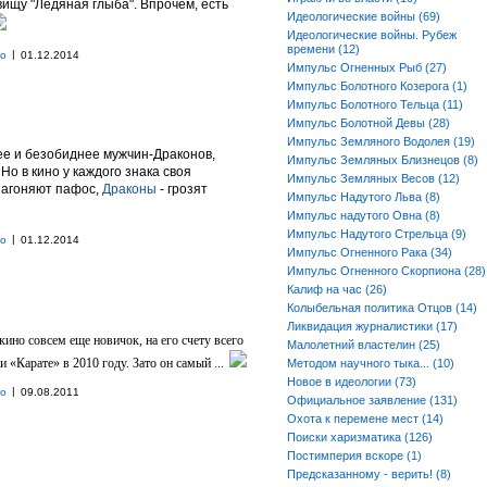
вищу "Ледяная глыба". Впрочем, есть
Идеологические войны (69)
Идеологические войны. Рубеж
времени (12)
|
но
01.12.2014
Импульс Огненных Рыб (27)
Импульс Болотного Козерога (1)
Импульс Болотного Тельца (11)
Импульс Болотной Девы (28)
Импульс Земляного Водолея (19)
ее и безобиднее мужчин-Драконов,
Импульс Земляных Близнецов (8)
 Но в кино у каждого знака своя
Импульс Земляных Весов (12)
нагоняют пафос,
Драконы
- грозят
Импульс Надутого Льва (8)
Импульс надутого Овна (8)
Импульс Надутого Стрельца (9)
|
но
01.12.2014
Импульс Огненного Рака (34)
Импульс Огненного Скорпиона (28)
Калиф на час (26)
Колыбельная политика Отцов (14)
Ликвидация журналистики (17)
кино совсем еще новичок, на его счету всего
Малолетний властелин (25)
 «Карате» в 2010 году. Зато он самый ...
Методом научного тыка... (10)
Новое в идеологии (73)
|
но
09.08.2011
Официальное заявление (131)
Охота к перемене мест (14)
Поиски харизматика (126)
Постимперия вскоре (1)
Предсказанному - верить! (8)