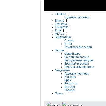
Главное
|
Годовые прогнозы
Власть
|
Культура
|
Общество
|
Брак
|
МК ССГ
|
Библиотека
|
Статьи
Книги
Тематические серии
Теория
|
Общий курс
Векторное Кольцо
Виртуальные имиджи
Брачный гороскоп
Циклический гороскоп
Медиатека
|
Годовые прогнозы
История
Брак
Возрасты
Карьера
Разное
Поиск
|
авторы
члены мк ссг