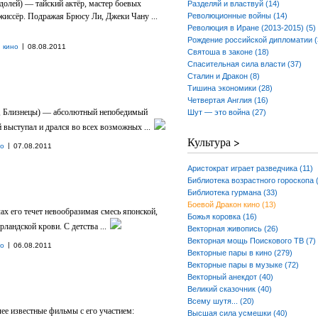
долей) — тайский актёр, мастер боевых
Разделяй и властвуй (14)
ежиссёр. Подражая Брюсу Ли, Джеки Чану ...
Революционные войны (14)
Революция в Иране (2013-2015) (5)
Рождение российской дипломатии (
|
 кино
08.08.2011
Святоша в законе (18)
Спасительная сила власти (37)
Сталин и Дракон (8)
Тишина экономики (28)
Четвертая Англия (16)
, Близнецы) — абсолютный непобедимый
Шут — это война (27)
 выступал и дрался во всех возможных ...
Культура >
|
но
07.08.2011
Аристократ играет разведчика (11)
Библиотека возрастного гороскопа 
Библиотека гурмана (33)
Боевой Дракон кино (13)
ах его течет невообразимая смесь японской,
Божья коровка (16)
ландской крови. C детства ...
Векторная живопись (26)
Векторная мощь Поискового ТВ (7)
|
но
06.08.2011
Векторные пары в кино (279)
Векторные пары в музыке (72)
Векторный анекдот (40)
Великий сказочник (40)
Всему шутя... (20)
ее известные фильмы с его участием:
Высшая сила усмешки (40)