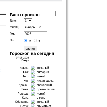
Ваш гороскоп
День
Месяц
Год
Пол
М
Ж
Гороскоп на сегодня
07.08.2026
Петух
Крыса
тяжелый
7)
Бык
эйфория
Тигр
легкий
Кот
лихая удача
Дракон
свободный
Змея
презентация
Лошадь
легкий
Коза
в тень
Обезьяна
тяжелый
Петух
внимание!