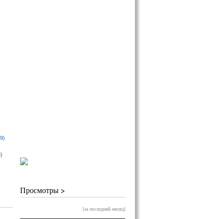
9)
)
Просмотры >
[за последний месяц]