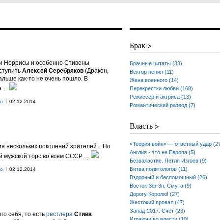
Брак >
ки Норрисы и особенно Стивены
Брачные цитаты (33)
ыступить
Алексей Серебряков
(Дракон,
Вектор пения (11)
 дальше как-то не очень пошло. В
Жена военного (14)
о
...
Перекрестки любви (168)
Режиссёр и актриса (13)
|
но
02.12.2014
Романтический развод (7)
Власть >
«Теория войн» — ответный удар (2
я нескольких поколений зрителей... Но
Англия - это не Европа (5)
й мужской торс во всем СССР
...
Безваластие. Петля Изгоев (9)
|
Битва политологов (11)
но
02.12.2014
Вздорный и беспомощный (26)
Восток-3ф-3п, Смута (9)
Дорогу Королю! (27)
Жестокий провал (47)
Запад-2017. Счёт (23)
го себя, то есть
рестлера
Стива
Играючи во власти (10)