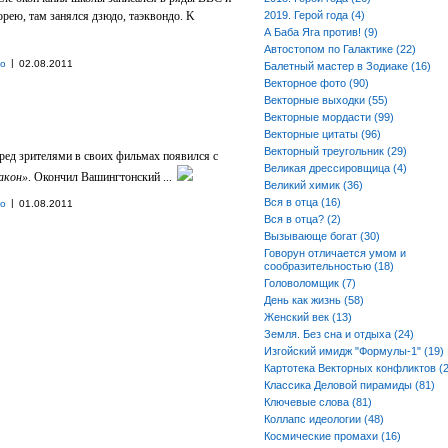
рею, там занялся дзюдо, таэквондо. K
2019. Герой года (4)
А Баба Яга против! (9)
Автостопом по Галактике (22)
|
но
02.08.2011
Балетный мастер в Зодиаке (16)
Векторное фото (90)
Векторные выходки (55)
Векторные мордасти (99)
Векторные цитаты (96)
Векторный треугольник (29)
ред зрителями в своих фильмах появился с
Великая дрессировщица (4)
акон»
. Oкончил Вашингтонский ...
Великий химик (36)
Вся в отца (16)
|
но
01.08.2011
Вся в отца? (2)
Вызывающе богат (30)
Говорун отличается умом и
сообразительностью (18)
Головоломщик (7)
День как жизнь (58)
Женский век (13)
Земля. Без сна и отдыха (24)
Изгойский имидж "Формулы-1" (19)
Картотека Векторных конфликтов (2
Классика Деловой пирамиды (81)
Ключевые слова (81)
Коллапс идеологии (48)
Космические промахи (16)