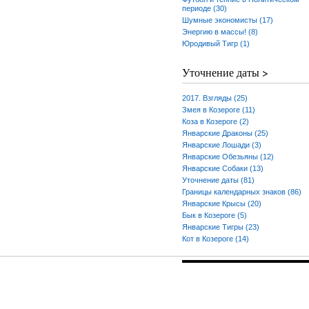
периоде (30)
Шумные экономисты (17)
Энергию в массы! (8)
Юродивый Тигр (1)
Уточнение даты >
2017. Взгляды (25)
Змея в Козероге (11)
Коза в Козероге (2)
Январские Драконы (25)
Январские Лошади (3)
Январские Обезьяны (12)
Январские Собаки (13)
Уточнение даты (81)
Границы календарных знаков (86)
Январские Крысы (20)
Бык в Козероге (5)
Январские Тигры (23)
Кот в Козероге (14)