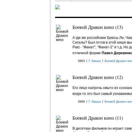
Боевой Дракон кино (13)
А где же российские Брюсы Ли, Ча
Сигалы? Был готов в этой нише в
Рак) - "Фанат", "Фанат-2" и т.д. Но
отличной форме
Павел Деревянк
|
|
3863
Г. Кваша
Боевой Дракон ки
Боевой Дракон кино (12)
Его лицо напрочь смыто из сознани
когда-то это был самый узнаваемы
|
|
3889
Г. Кваша
Боевой Дракон ки
Боевой Дракон кино (11)
В десятках фильмов он играет само