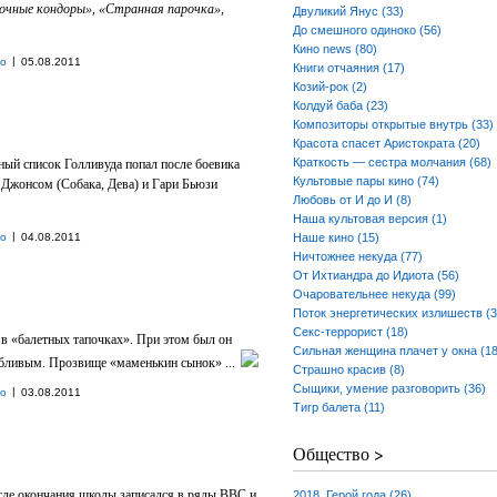
точные кондоры», «Странная парочка»,
Двуликий Янус (33)
До смешного одиноко (56)
Кино news (80)
|
но
05.08.2011
Книги отчаяния (17)
Козий-рок (2)
Колдуй баба (23)
Композиторы открытые внутрь (33)
Красота спасет Аристократа (20)
Краткость — сестра молчания (68)
ный список Голливуда попал после боевика
Культовые пары кино (74)
и Джонсом (Собака, Дева) и Гари Бьюзи
Любовь от И до И (8)
Наша культовая версия (1)
|
но
04.08.2011
Наше кино (15)
Ничтожнее некуда (77)
От Ихтиандра до Идиота (56)
Очаровательнее некуда (99)
Поток энергетических излишеств (3
Секс-террорист (18)
 в «балетных тапочках». При этом был он
Сильная женщина плачет у окна (18
бливым. Прозвище «маменькин сынок» ...
Страшно красив (8)
Сыщики, умение разговорить (36)
|
но
03.08.2011
Тигр балета (11)
Общество >
сле окончания школы записался в ряды ВВС и
2018. Герой года (26)