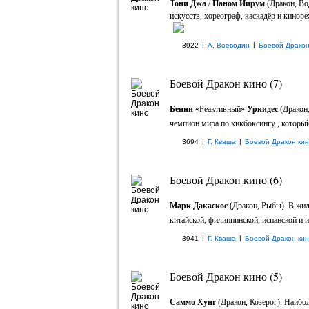
Тони Джа
/
Паном Йирум
(Дракон, Во
искусств, хореограф, каскадёр и кинор
|
|
3922
А. Воеводин
Боевой Дракон
Боевой Дракон кино (7)
Бенни
«Реактивный»
Уркидес
(Дракон
чемпион мира по кикбоксингу , который
|
|
3694
Г. Кваша
Боевой Дракон ки
Боевой Дракон кино (6)
Марк Дакаскос
(Дракон, Рыбы). В жил
китайской, филиппинской, испанской и ир
|
|
3941
Г. Кваша
Боевой Дракон ки
Боевой Дракон кино (5)
Саммо Хунг
(Дракон, Козерог). Наибол