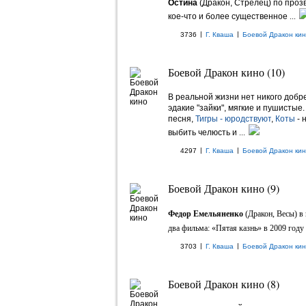
Остина
(Дракон, Стрелец) по проз
кое-что и более существенное
...
|
|
3736
Г. Кваша
Боевой Дракон ки
Боевой Дракон кино (10)
В реальной жизни нет никого добр
эдакие "зайки", мягкие и пушистые.
песня,
Тигры - юродствуют
,
Коты
- 
выбить челюсть и
...
|
|
4297
Г. Кваша
Боевой Дракон ки
Боевой Дракон кино (9)
Федор Емельяненко
(Дракон, Весы) в 
два фильма: «Пятая казнь» в 2009 году и
|
|
3703
Г. Кваша
Боевой Дракон ки
Боевой Дракон кино (8)