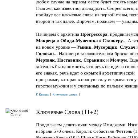
любом случае на первом месте будет стоять номе
Глав же, как известно, двенадцать. Скорее всего, 
пройдут все ключевые слова из первой главы, пот
второй и так далее. Впрочем, поживем — увидим
Начинаем с архетипа
Прогрессора
, продвигаемся
Мокреца
и
Обида-Мученика
к
Сталкеру
... А з
на новом уровне —
Умник
,
Мусорщик
,
Слухач
Голован
... Наконец в заключительном броске по
Мертвяк
,
Наставник
,
Странник
и
Молчун
. Еще
хотелось бы напомнить, что речь не идет о горос
его знаках, речь идет о скрытой архетипической
программе, которая в полную силу вскрывается у
горстки мужчин и у считанных по пальцам женщи
|
|
Г. Кваша
Ключевые слова
Ключевые Слова (11+2)
Продолжаем делить очки между Имиджами. Изго
набрали 570 очков. Короли: Себастьян Феттель (1
Валттери Ботас (104) Шуты: Кими Райконен (116)