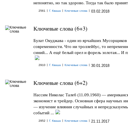
непонятно, но так здорово. Тогда так было принято
|
|
|
2561
Г. Кваша
Ключевые слова
03.02.2018
Ключевые слова (6+3)
Булат Окуджава - один из ярчайших Мусорщиков
современности. Что ни троллейбус, то непременн
синий... А ещё белый орел и форель золотая... И п
|
|
|
2910
Г. Кваша
Ключевые слова
30.01.2018
Ключевые слова (6+2)
Нассим Николас Талеб (11.09.1960) — американс
экономист и трейдер. Основная сфера научных и
— изучение влияния случайных и непредсказуем
событий ...
|
|
|
2952
Г. Кваша
Ключевые слова
21.11.2017