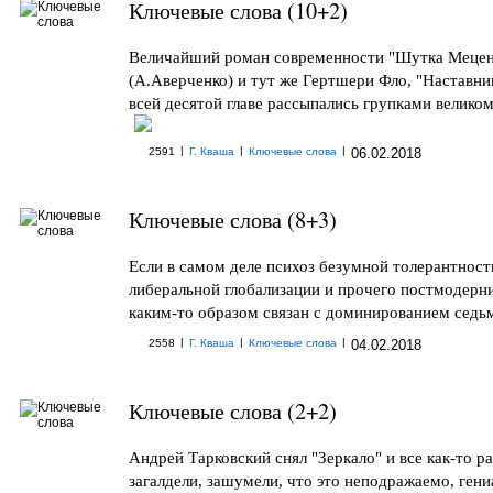
Ключевые слова (10+2)
Величайший роман современности "Шутка Мецен
(А.Аверченко) и тут же Гертшери Фло, "Наставник
всей десятой главе рассыпались групками великом
|
|
|
2591
Г. Кваша
Ключевые слова
06.02.2018
Ключевые слова (8+3)
Если в самом деле психоз безумной толерантност
либеральной глобализации и прочего постмодерн
каким-то образом связан с доминированием седьмо
|
|
|
2558
Г. Кваша
Ключевые слова
04.02.2018
Ключевые слова (2+2)
Андрей Тарковский снял "Зеркало" и все как-то р
загалдели, зашумели, что это неподражаемо, гени