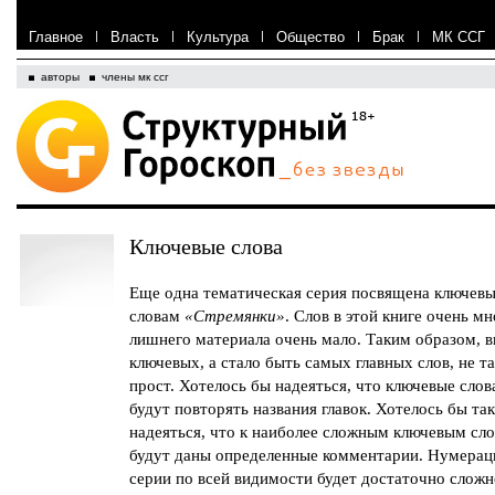
Главное
|
Власть
|
Культура
|
Общество
|
Брак
|
МК ССГ
авторы
члены мк ссг
Ключевые слова
Еще одна тематическая серия посвящена ключев
словам
«Стремянки»
. Слов в этой книге очень мн
лишнего материала очень мало. Таким образом, 
ключевых, а стало быть самых главных слов, не т
прост. Хотелось бы надеяться, что ключевые слов
будут повторять названия главок. Хотелось бы та
надеяться, что к наиболее сложным ключевым сл
будут даны определенные комментарии. Нумерац
серии по всей видимости будет достаточно сложн