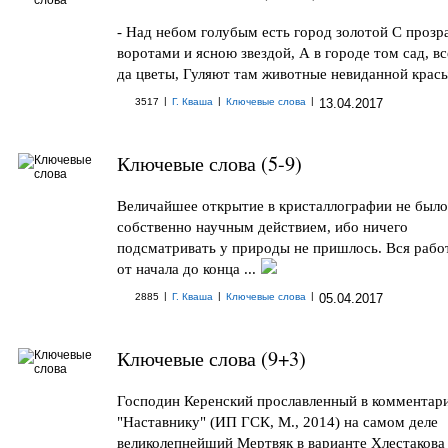
- Над небом голубым eсть город золотой С проз
воротами и ясною звездой, А в городе том сад, в
да цветы, Гуляют там животные невиданной красы:
|
|
|
3517
Г. Кваша
Ключевые слова
13.04.2017
Ключевые слова (5-9)
Величайшее открытие в кристаллографии не было
собственно научным действием, ибо ничего
подсматривать у природы не пришлось. Вся рабо
от начала до конца ...
|
|
|
2885
Г. Кваша
Ключевые слова
05.04.2017
Ключевые слова (9+3)
Господин Керенский прославленный в комментари
"Наставнику" (ИП ГСК, М., 2014) на самом деле
великолепнейший Мертвяк в варианте Хлестакова .