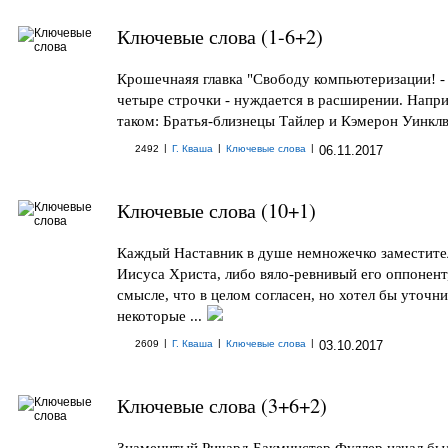
Ключевые слова (1-6+2)
Крошечнаяя главка "Свободу компьютеризации! -
четыре строчки - нуждается в расширении. Напр
таком: Братья-близнецы Тайлер и Кэмерон Уинклво
|
|
|
2492
Г. Кваша
Ключевые слова
06.11.2017
Ключевые слова (10+1)
Каждый Наставник в душе немножечко заместите
Иисуса Христа, либо вяло-ревнивый его оппонент
смысле, что в целом согласен, но хотел бы уточн
некоторые ...
|
|
|
2609
Г. Кваша
Ключевые слова
03.10.2017
Ключевые слова (3+6+2)
Знаменитый Ричард Бакминстер Фуллер начал бы