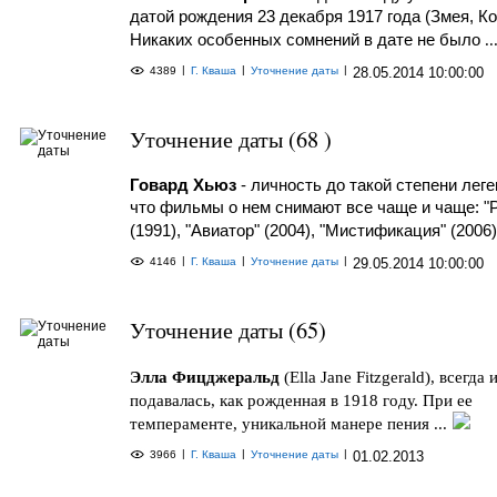
датой рождения 23 декабря 1917 года (Змея, Ко
Никаких особенных сомнений в дате не было
..
|
|
|
4389
Г. Кваша
Уточнение даты
28.05.2014 10:00:00
Уточнение даты (68 )
Говард Хьюз
- личность до такой степени лег
что фильмы о нем снимают все чаще и чаще: "Р
(1991), "Авиатор" (2004), "Мистификация" (2006)
|
|
|
4146
Г. Кваша
Уточнение даты
29.05.2014 10:00:00
Уточнение даты (65)
Элла Фицджеральд
(Ella Jane Fitzgerald), всегда
подавалась, как рожденная в 1918 году. При ее
темпераменте, уникальной манере пения ...
|
|
|
3966
Г. Кваша
Уточнение даты
01.02.2013