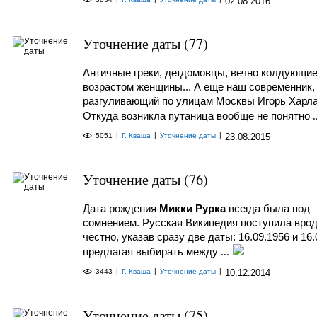
02.08.2016
Уточнение даты (77)
Античные греки, детдомовцы, вечно колдующие
возрастом женщины... А еще наш современник,
разгуливающий по улицам Москвы Игорь Харл
Откуда возникла путаница вообще не понятно
.
|
|
|
5051
Г. Кваша
Уточнение даты
23.08.2015
Уточнение даты (76)
Дата рождения
Микки Рурка
всегда была под
сомнением. Русская Википедия поступила вро
честно, указав сразу две даты: 16.09.1956 и 16.
предлагая выбирать между
...
|
|
|
3443
Г. Кваша
Уточнение даты
10.12.2014
Уточнение даты (75)