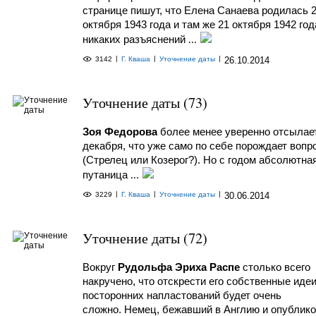
странице пишут, что Елена Санаева родилась 
октября 1943 года и там же 21 октября 1942 год
никаких разъяснений
...
|
|
|
3142
Г. Кваша
Уточнение даты
26.10.2014
Уточнение даты (73)
Зоя Федорова
более менее уверенно отсылает
декабря, что уже само по себе порождает вопр
(Стрелец или Козерог?). Но с годом абсолютна
путаница
...
|
|
|
3229
Г. Кваша
Уточнение даты
30.06.2014
Уточнение даты (72)
Вокруг
Рудольфа Эриха Распе
столько всего
накручено, что отскрести его собственные идеи
посторонних напластований будет очень
сложно.
Немец, бежавший в Англию и опублик