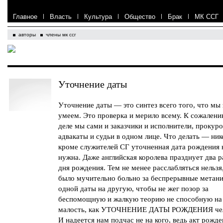
Главное
|
Власть
|
Культура
|
Общество
|
Брак
|
МК ССГ
авторы
члены мк ссг
Уточнение даты
Уточнение даты — это синтез всего того, что мы 
умеем. Это проверка и мерило всему. К сожалени
деле мы сами и заказчики и исполнители, прокур
адвакаты и судьи в одном лице. Что делать — ни
кроме служителей СГ уточненная дата рождения 
нужна. Даже английская королева празднует два 
дня рождения. Тем не менее расслабляться нельзя
было мучительно больно за беспрерывные метани
одной даты на другую, чтобы не жег позор за
беспомощную и жалкую теорию не способную на
малость, как УТОЧНЕНИЕ ДАТЫ РОЖДЕНИЯ чел
И надеется нам подчас не на кого, ведь акт рожд