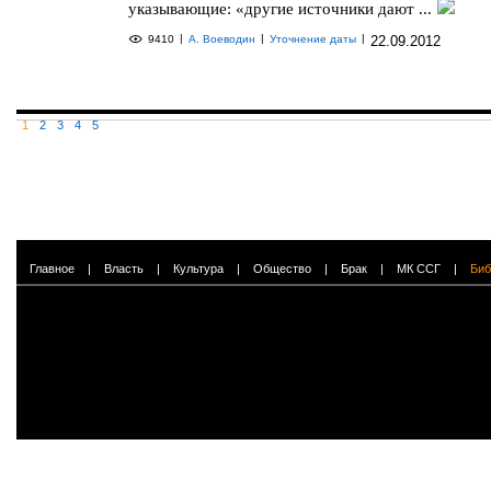
указывающие: «другие источники дают ...
|
|
|
9410
А. Воеводин
Уточнение даты
22.09.2012
1
2
3
4
5
Главное
|
Власть
|
Культура
|
Общество
|
Брак
|
МК ССГ
|
Биб