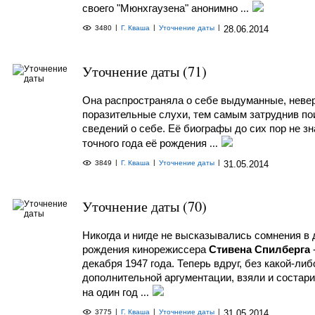
своего "Мюнхгаузена" анонимно
...
|
|
|
3480
Г. Кваша
Уточнение даты
28.06.2014
Уточнение даты (71)
Она распространяла о себе выдуманные, неве
поразительные слухи, тем самым затруднив по
сведений о себе. Её биографы до сих пор не з
точного года её рождения
...
|
|
|
3849
Г. Кваша
Уточнение даты
31.05.2014
Уточнение даты (70)
Никогда и нигде не высказывались сомнения в 
рождения кинорежиссера
Стивена Спилберга
декабря 1947 года. Теперь вдруг, без какой-либ
дополнительной аргументации, взяли и состари
на один год
...
|
|
|
3775
Г. Кваша
Уточнение даты
31.05.2014