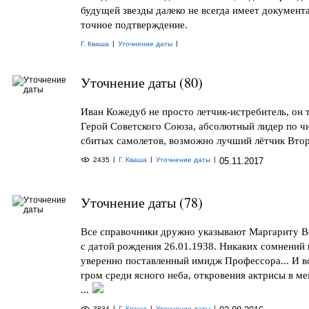
будущей звезды далеко не всегда имеет документ
точное подтверждение.
|
|
Г. Кваша
Уточнение даты
Уточнение даты (80)
Иван Кожедуб не просто летчик-истребитель, он
Герой Советского Союза, абсолютный лидер по ч
сбитых самолетов, возможно лучший лётчик Второ
|
|
|
2435
Г. Кваша
Уточнение даты
05.11.2017
Уточнение даты (78)
Все справочники дружно указывают Маргариту 
с датой рождения 26.01.1938. Никаких сомнений 
уверенно поставленный имидж Профессора... И во
гром среди ясного неба, откровения актрисы в м
...
|
|
|
3834
Г. Кваша
Уточнение даты