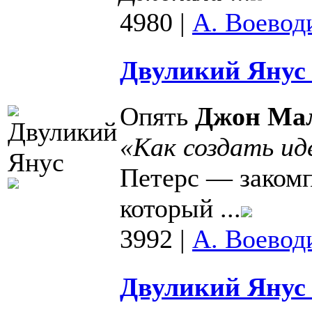
4980
|
А. Воевод
Двуликий Янус 
Опять
Джон Ма
«Как создать ид
Петерс — закомп
который ...
3992
|
А. Воевод
Двуликий Янус 