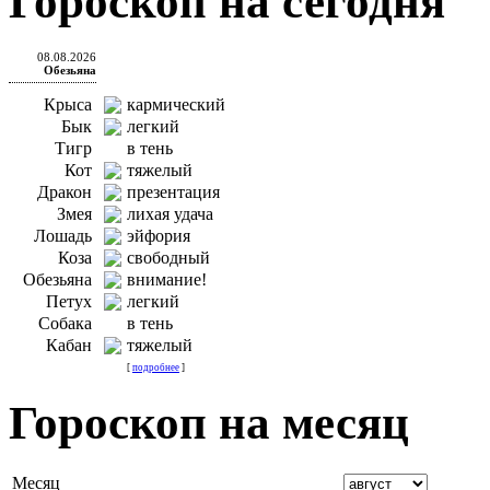
Гороскоп на сегодня
08.08.2026
Обезьяна
Крыса
кармический
Бык
легкий
Тигр
в тень
Кот
тяжелый
Дракон
презентация
Змея
лихая удача
Лошадь
эйфория
Коза
свободный
Обезьяна
внимание!
Петух
легкий
Собака
в тень
Кабан
тяжелый
[
подробнее
]
Гороскоп на месяц
Месяц