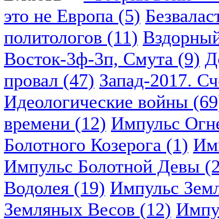
это не Европа (5)
Безвалас
политологов (11)
Вздорный
Восток-3ф-3п, Смута (9)
Д
провал (47)
Запад-2017. Сч
Идеологические войны (69
времени (12)
Импульс Огн
Болотного Козерога (1)
Им
Импульс Болотной Девы (2
Водолея (19)
Импульс Земл
Земляных Весов (12)
Импу