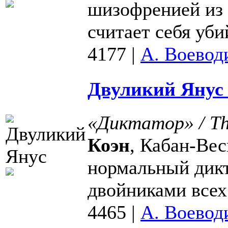
шизофренией из 
считает себя убий
4177
|
А. Воевод
Двуликий Янус 
«Диктатор» / Th
Коэн
, Кабан-Вес
нормальный дик
двойниками всех 
4465
|
А. Воевод