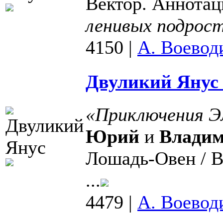
Вектор. Аннотац
ленивых подрос
4150
|
А. Воевод
Двуликий Янус 
«Приключения Э
Юрий
и
Владим
Лошадь-Овен / 
...
4479
|
А. Воевод