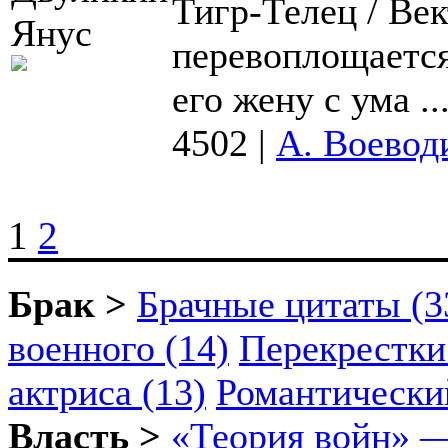
Тигр-Телец / Ве
перевоплощается 
его жену с ума ..
4502
|
А. Воевод
1
2
Брак >
Брачные цитаты (3
военного (14)
Перекрестки
актриса (13)
Романтический
Власть >
«Теория войн» —