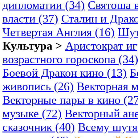
дипломатии (34)
Святоша в
власти (37)
Сталин и Драко
Четвертая Англия (16)
Шут
Культура >
Аристократ иг
возрастного гороскопа (34
Боевой Дракон кино (13)
Б
живопись (26)
Векторная м
Векторные пары в кино (2
музыке (72)
Векторный ане
сказочник (40)
Всему шутя.