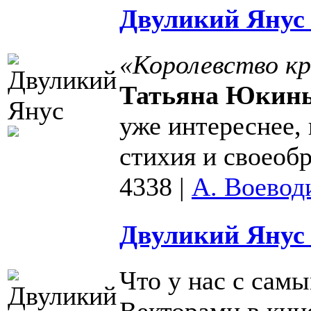
Двуликий Янус 
«Королевство кр
Татьяна Юкин
уже интереснее,
стихия и своеобр
4338
|
А. Воевод
Двуликий Янус 
Что у нас с сам
Векторами в кин