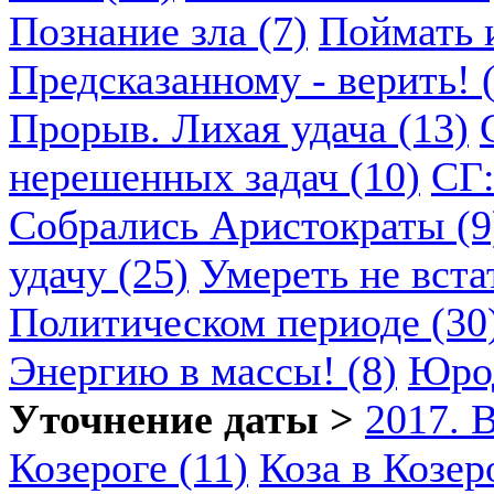
Познание зла (7)
Поймать и
Предсказанному - верить! 
Прорыв. Лихая удача (13)
нерешенных задач (10)
СГ:
Собрались Аристократы (9
удачу (25)
Умереть не вста
Политическом периоде (30
Энергию в массы! (8)
Юрод
Уточнение даты >
2017. 
Козероге (11)
Коза в Козеро