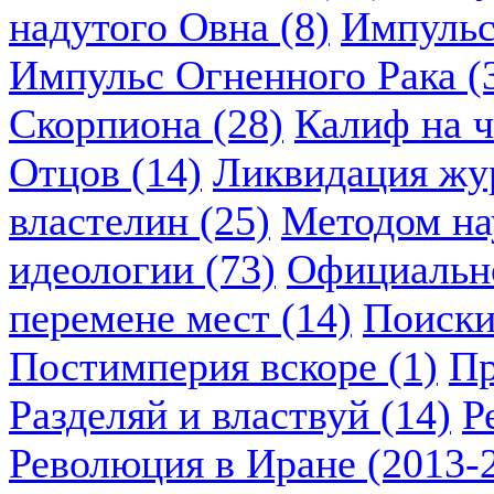
надутого Овна (8)
Импульс
Импульс Огненного Рака (
Скорпиона (28)
Калиф на ч
Отцов (14)
Ликвидация жу
властелин (25)
Методом нау
идеологии (73)
Официально
перемене мест (14)
Поиски
Постимперия вскоре (1)
Пр
Разделяй и властвуй (14)
Р
Революция в Иране (2013-2