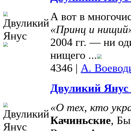
А вот в многочи
«Принц и нищий
2004 гг. — ни од
нищего ...
4346
|
А. Воевод
Двуликий Янус 
«О тех, кто укр
Качиньские
, Б