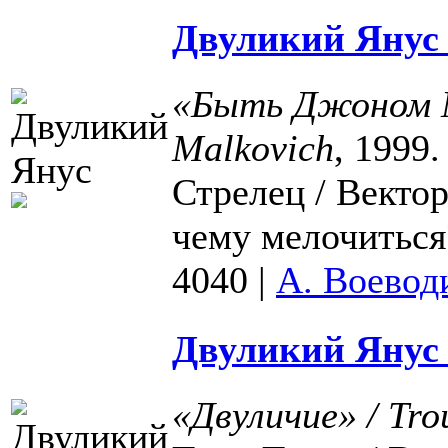
Двуликий Янус 
«Быть Джоном М
Malkovich
, 1999
Стрелец / Вектор
чему мелочиться?
4040
|
А. Воевод
Двуликий Янус 
«Двуличие» / Tro