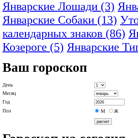
Январские Лошади (3)
Янв
Январские Собаки (13)
Уто
календарных знаков (86)
Я
Козероге (5)
Январские Ти
Ваш гороскоп
День
Месяц
Год
Пол
М
Ж