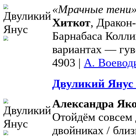
«Мрачные тени» 
Хиткот
, Дракон
Барнабаса Колли
вариантах — гуве
4903
|
А. Воевод
Двуликий Янус 
Александра Як
Отойдём совсем 
двойниках / близ