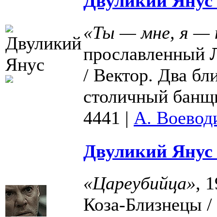
Двуликий Янус 
«Ты — мне, я — 
прославленный
/ Вектор. Два б
столичный банщи
4441
|
А. Воевод
Двуликий Янус 
«Цареубийца»
, 
Коза-Близнецы /