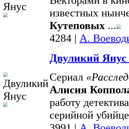
известных нынч
Кутеповых
...
4284
|
А. Воевод
Двуликий Янус 
Сериал
«Рассле
Алисия Коппол
работу детектив
серийной убийцей
3991
|
А. Воевод