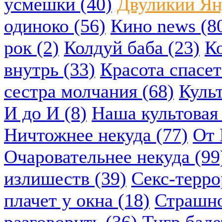
усмешки (40)
Двуликий Ян
одиноко (56)
Кино news (8
рок (2)
Колдуй баба (23)
К
внутрь (33)
Красота спасет
сестра молчания (68)
Куль
И до И (8)
Наша культовая 
Ничтожнее некуда (77)
От 
Очаровательнее некуда (99
излишеств (39)
Секс-терро
плачет у окна (18)
Страшно