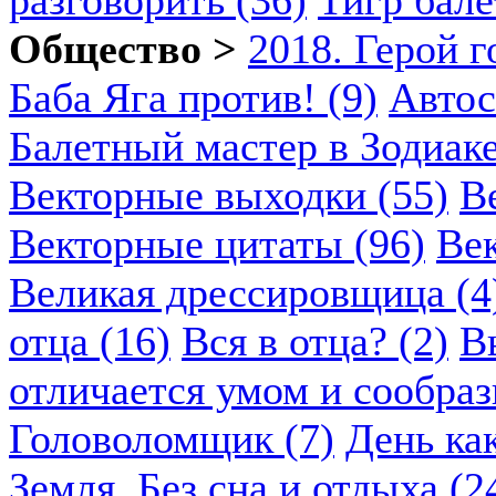
разговорить (36)
Тигр бале
Общество >
2018. Герой г
Баба Яга против! (9)
Автос
Балетный мастер в Зодиаке
Векторные выходки (55)
В
Векторные цитаты (96)
Век
Великая дрессировщица (4
отца (16)
Вся в отца? (2)
В
отличается умом и сообраз
Головоломщик (7)
День ка
Земля. Без сна и отдыха (2