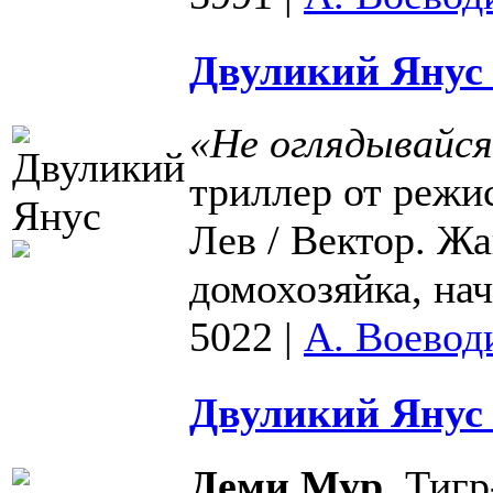
Двуликий Янус 
«Не оглядывайс
триллер от режи
Лев / Вектор. Жа
домохозяйка, нач
5022
|
А. Воевод
Двуликий Янус 
Деми Мур
, Тиг