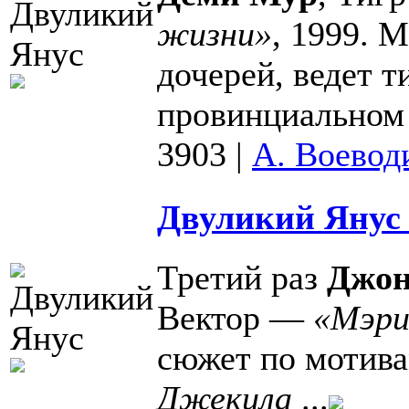
жизни»
, 1999. 
дочерей, ведет 
провинциальном 
3903
|
А. Воевод
Двуликий Янус 
Третий раз
Джон
Вектор —
«Мэри
сюжет по мотив
Джекила
...