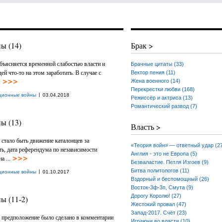
ы (14)
Брак >
бъясняется временной слабостью власти и
Брачные цитаты (33)
й что-то на этом заработать. В случае с
Вектор пения (11)
Жена военного (14)
.
Перекрестки любви (168)
|
ционные войны
03.04.2018
Режиссёр и актриса (13)
Романтический развод (7)
ы (13)
Власть >
 стало быть движение каталонцев за
«Теория войн» — ответный удар (2
ть, дата референдума по независимости
Англия - это не Европа (5)
а ...
Безваластие. Петля Изгоев (9)
Битва политологов (11)
|
ционные войны
01.10.2017
Вздорный и беспомощный (26)
Восток-3ф-3п, Смута (9)
Дорогу Королю! (27)
ы (11-2)
Жестокий провал (47)
Запад-2017. Счёт (23)
е предположение было сделано в комментарии
Играючи во власти (10)