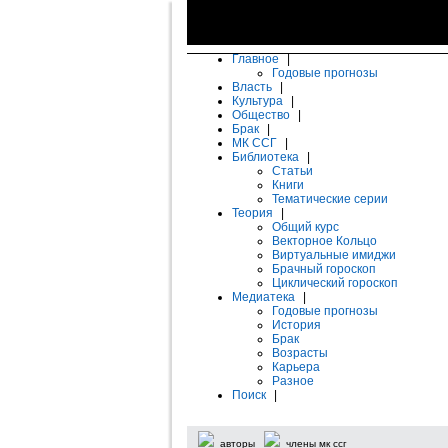
Главное
|
Годовые прогнозы
Власть
|
Культура
|
Общество
|
Брак
|
МК ССГ
|
Библиотека
|
Статьи
Книги
Тематические серии
Теория
|
Общий курс
Векторное Кольцо
Виртуальные имиджи
Брачный гороскоп
Циклический гороскоп
Медиатека
|
Годовые прогнозы
История
Брак
Возрасты
Карьера
Разное
Поиск
|
авторы
члены мк ссг