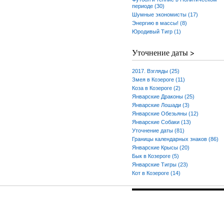
периоде (30)
Шумные экономисты (17)
Энергию в массы! (8)
Юродивый Тигр (1)
Уточнение даты >
2017. Взгляды (25)
Змея в Козероге (11)
Коза в Козероге (2)
Январские Драконы (25)
Январские Лошади (3)
Январские Обезьяны (12)
Январские Собаки (13)
Уточнение даты (81)
Границы календарных знаков (86)
Январские Крысы (20)
Бык в Козероге (5)
Январские Тигры (23)
Кот в Козероге (14)