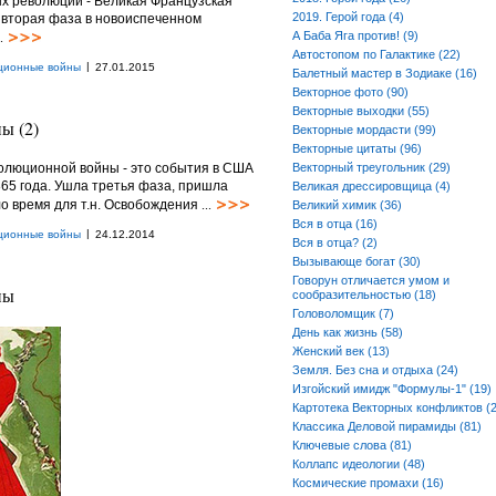
х революций - Великая Французская
2019. Герой года (4)
ь вторая фаза в новоиспеченном
А Баба Яга против! (9)
.
Автостопом по Галактике (22)
|
ционные войны
27.01.2015
Балетный мастер в Зодиаке (16)
Векторное фото (90)
Векторные выходки (55)
ы (2)
Векторные мордасти (99)
Векторные цитаты (96)
олюционной войны - это события в США
Векторный треугольник (29)
865 года. Ушла третья фаза, пришла
Великая дрессировщица (4)
о время для т.н. Освобождения
...
Великий химик (36)
Вся в отца (16)
|
ционные войны
24.12.2014
Вся в отца? (2)
Вызывающе богат (30)
Говорун отличается умом и
ны
сообразительностью (18)
Головоломщик (7)
День как жизнь (58)
Женский век (13)
Земля. Без сна и отдыха (24)
Изгойский имидж "Формулы-1" (19)
Картотека Векторных конфликтов (2
Классика Деловой пирамиды (81)
Ключевые слова (81)
Коллапс идеологии (48)
Космические промахи (16)