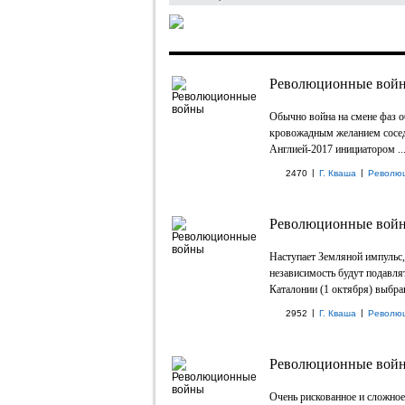
Революционные войн
Обычно война на смене фаз о
кровожадным желанием соседе
Англией-2017 инициатором ..
|
|
2470
Г. Кваша
Револю
Революционные войн
Наступает Земляной импульс,
независимость будут подавля
Каталонии (1 октября) выбран
|
|
2952
Г. Кваша
Револю
Революционные войн
Очень рискованное и сложно