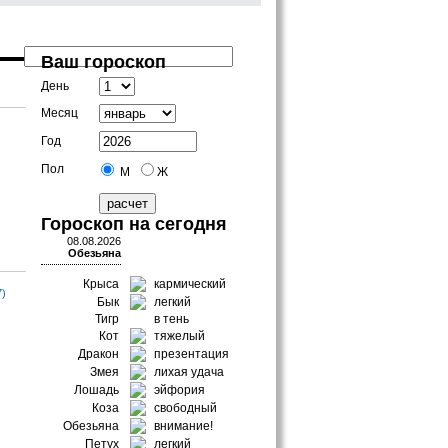
Ваш гороскоп
День
Месяц
Год
Пол
М
Ж
Гороскоп на сегодня
08.08.2026
Обезьяна
Крыса
кармический
7)
Бык
легкий
Тигр
в тень
Кот
тяжелый
Дракон
презентация
Змея
лихая удача
Лошадь
эйфория
Коза
свободный
Обезьяна
внимание!
Петух
легкий