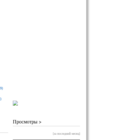
9)
)
Просмотры >
[за последний месяц]