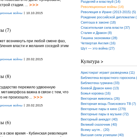
Разделяй и властвуй (14)
острой стадии.
...
Революционные войны (14)
Революция в Иране (2013-2015) (5)
|
ционные войны
10.10.2015
Рождение российской дипломатии (
Святоша в законе (18)
Спасительная сила власти (37)
ы (7)
Сталин и Дракон (8)
Тишина экономики (28)
ет возникнуть при любой смене фаз,
Четвертая Англия (16)
бления власти и желания соседей этим
Шут — это война (27)
|
ционные войны
20.02.2015
Культура >
Аристократ играет разведчика (11)
ы (8)
Библиотека возрастного гороскопа 
Библиотека гурмана (33)
осударство пережило удвоенную
Боевой Дракон кино (13)
метаморфоза важна в связи с тем, что
Божья коровка (16)
го не произошло
...
Векторная живопись (26)
Векторная мощь Поискового ТВ (7)
|
ционные войны
20.02.2015
Векторные пары в кино (279)
Векторные пары в музыке (72)
Векторный анекдот (40)
ы (6)
Великий сказочник (40)
Всему шутя... (20)
х в свое время - Кубинская революция
Высшая сила усмешки (40)