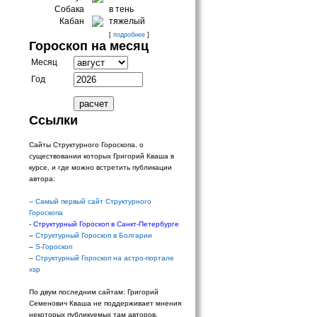
Собака
в тень
Кабан
тяжелый
[
подробнее
]
Гороскоп на месяц
Месяц
Год
Ссылки
Сайты Структурного Гороскопа, о
существовании которых Григорий Кваша в
курсе, и где можно встретить публикации
автора:
–
Самый первый сайт Структурного
Гороскопа
-
Структурный Гороскоп в Санкт-Петербурге
–
Структурный Гороскоп в Болгарии
–
S-Гороскоп
–
Структурный Гороскоп на астро-портале
xsp
По двум последним сайтам: Григорий
Семенович Кваша не поддерживает мнения
некоторых публикуемых там авторов.