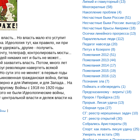
Липкий и гламуторный (13)
Многократные (58)
Накопление проблем (4)
Несчастные Быки России (51)
Несчастные Быки России: выход (2
Несчастные Крысы Америки (18)
Осечки линейного прогресса (13)
власть... Но власть мало кто уступит
Параллельные люди (112)
на. Идеология тут, как правило, ни при
Педагог навсегда (20)
 удержать, другие - получить.
Петух в Козероге (8)
ту, телеграф, контролировать мосты...
Пожелания 2012 (51)
ей никаких нет и быть не может...
Пожелания 2013 (44)
й захватить власть. Потом, много лет
Пожелания 2014 (17)
руг революции навертеть всякой
Пожелания 2015 (19)
Но сути это не меняет: в первые годы
Пожелания 2016 (12)
ыкновенная гражданская война, битва
Познание зла (7)
верно и для Империи, и для Запада... На
Поймать и обезвредить (1)
другому. Войны с 1918 по 1920 годы
Предсказанному - верить! (18)
о это не были Идеологические войны,
Пророк / Пройдоха (15)
 центральной власти и дележ власти на
Прорыв. Лихая удача (13)
Сборная тура (27)
|
йны
СГ: реестр нерешенных задач (10)
СГ: реестр открытий (30)
Собрались Аристократы (9)
Спорт: как ловить лихую удачу (25)
Умереть не встать (39)
Футбол и теннис в Политическом