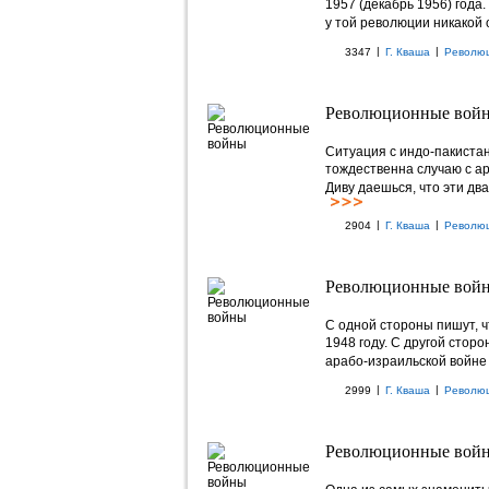
1957 (декабрь 1956) года.
у той революции никакой
|
|
3347
Г. Кваша
Револю
Революционные войн
Ситуация с индо-пакистан
тождественна случаю с ар
Диву даешься, что эти дв
|
|
2904
Г. Кваша
Револю
Революционные войн
С одной стороны пишут, ч
1948 году. С другой стор
арабо-израильской войне 
|
|
2999
Г. Кваша
Револю
Революционные войн