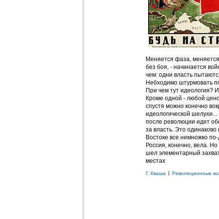
Меняется фаза, меняется 
без боя, - начинается вой
чем: одни власть пытаются
Небходимо штурмовать поч
При чем тут идеология? Ид
Кроме одной - любой цено
спустя можно конечно вок
идеологической шелухи... 
после революции идет об
за власть. Это одинаково 
Востоке все немножко по-
Россия, конечно, вела. Н
шел элементарный захват
местах
|
Г. Кваша
Революционные во