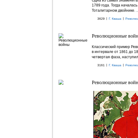
Одна из самых знамениты
1789 года. Тогда началас
Тоталитарном двойнике.
..
|
|
3629
Г. Кваша
Револю
Революционные войн
Классический пример Рев
в интервале от 1861 до 1
четвертая фаза, наступил
|
|
3161
Г. Кваша
Револю
Революционные вой