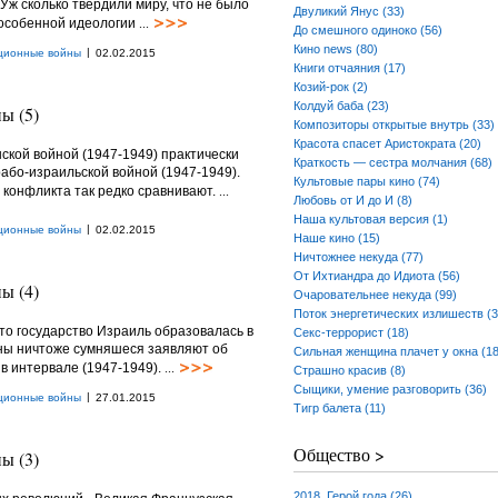
 Уж сколько твердили миру, что не было
Двуликий Янус (33)
 особенной идеологии
...
До смешного одиноко (56)
Кино news (80)
|
ционные войны
02.02.2015
Книги отчаяния (17)
Козий-рок (2)
Колдуй баба (23)
ы (5)
Композиторы открытые внутрь (33)
Красота спасет Аристократа (20)
ской войной (1947-1949) практически
Краткость — сестра молчания (68)
або-израильской войной (1947-1949).
Культовые пары кино (74)
а конфликта так редко сравнивают.
...
Любовь от И до И (8)
Наша культовая версия (1)
|
ционные войны
02.02.2015
Наше кино (15)
Ничтожнее некуда (77)
От Ихтиандра до Идиота (56)
ы (4)
Очаровательнее некуда (99)
Поток энергетических излишеств (3
то государство Израиль образовалась в
Секс-террорист (18)
оны ничтоже сумняшеся заявляют об
Сильная женщина плачет у окна (18
в интервале (1947-1949).
...
Страшно красив (8)
Сыщики, умение разговорить (36)
|
ционные войны
27.01.2015
Тигр балета (11)
Общество >
ы (3)
2018. Герой года (26)