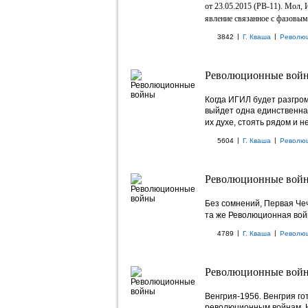
от 23.05.2015 (РВ-11). Мол, 
явление связанное с фазовым 
|
|
3842
Г. Кваша
Револю
Революционные войн
Когда ИГИЛ будет разгро
выйдет одна единственная
их духе, стоять рядом и 
|
|
5604
Г. Кваша
Револю
Революционные войн
Без сомнений, Первая Чеч
та же Революционная вой
|
|
4789
Г. Кваша
Револю
Революционные войн
Венгрия-1956.
Венгрия го
революционным войнам. Н