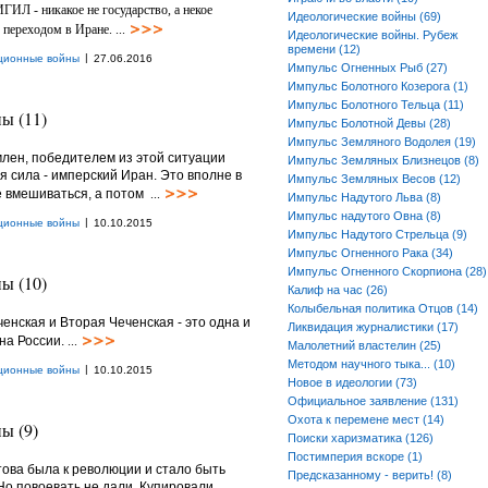
ИГИЛ - никакое не государство, а некое
Идеологические войны (69)
переходом в Иране. ...
Идеологические войны. Рубеж
времени (12)
|
ционные войны
27.06.2016
Импульс Огненных Рыб (27)
Импульс Болотного Козерога (1)
Импульс Болотного Тельца (11)
ы (11)
Импульс Болотной Девы (28)
Импульс Земляного Водолея (19)
млен, победителем из этой ситуации
Импульс Земляных Близнецов (8)
 сила - имперский Иран. Это вполне в
Импульс Земляных Весов (12)
не вмешиваться, а потом
...
Импульс Надутого Льва (8)
Импульс надутого Овна (8)
|
ционные войны
10.10.2015
Импульс Надутого Стрельца (9)
Импульс Огненного Рака (34)
Импульс Огненного Скорпиона (28)
ы (10)
Калиф на час (26)
Колыбельная политика Отцов (14)
енская и Вторая Чеченская - это одна и
Ликвидация журналистики (17)
на России.
...
Малолетний властелин (25)
Методом научного тыка... (10)
|
ционные войны
10.10.2015
Новое в идеологии (73)
Официальное заявление (131)
Охота к перемене мест (14)
ы (9)
Поиски харизматика (126)
Постимперия вскоре (1)
това была к революции и стало быть
Предсказанному - верить! (8)
о повоевать не дали. Купировали,