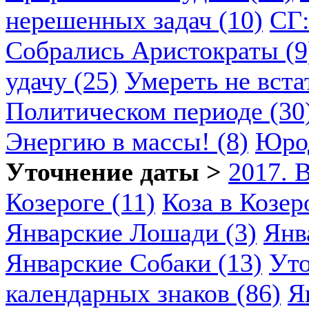
нерешенных задач (10)
СГ:
Собрались Аристократы (9
удачу (25)
Умереть не вста
Политическом периоде (30
Энергию в массы! (8)
Юрод
Уточнение даты >
2017. 
Козероге (11)
Коза в Козеро
Январские Лошади (3)
Янв
Январские Собаки (13)
Уто
календарных знаков (86)
Я