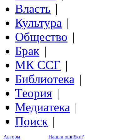
Власть
|
Культура
|
Общество
|
Брак
|
МК ССГ
|
Библиотека
|
Теория
|
Медиатека
|
Поиск
|
Структурный Гороскоп
Авторы
Нашли ошибки?