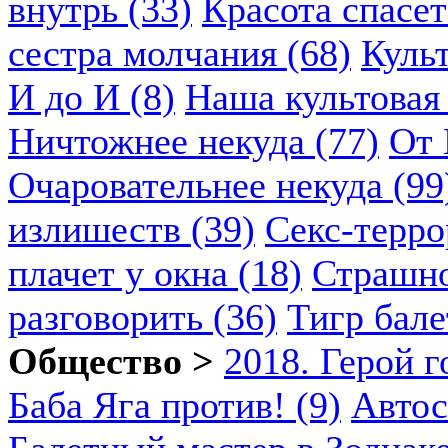
внутрь (33)
Красота спасет
сестра молчания (68)
Куль
И до И (8)
Наша культовая 
Ничтожнее некуда (77)
От 
Очаровательнее некуда (99
излишеств (39)
Секс-терро
плачет у окна (18)
Страшно
разговорить (36)
Тигр бале
Общество >
2018. Герой г
Баба Яга против! (9)
Автос