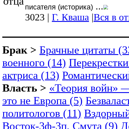
...
писателя (историка)
3023
|
Г. Кваша
|
Вся в от
Брак >
Брачные цитаты (3
военного (14)
Перекрестки
актриса (13)
Романтический
Власть >
«Теория войн» —
это не Европа (5)
Безвалас
политологов (11)
Вздорный
Восток-3ф-3п, Смута (9)
Д