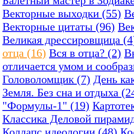
Балетный мастер в Зодиаке
Векторные выходки (55)
В
Векторные цитаты (96)
Век
Великая дрессировщица (4
отца (16)
Вся в отца? (2)
В
отличается умом и сообраз
Головоломщик (7)
День ка
Земля. Без сна и отдыха (2
"Формулы-1" (19)
Картоте
Классика Деловой пирамид
Коллапс идеологии (48)
Ко