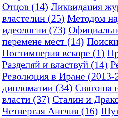
Отцов (14)
Ликвидация жу
властелин (25)
Методом нау
идеологии (73)
Официально
перемене мест (14)
Поиски
Постимперия вскоре (1)
Пр
Разделяй и властвуй (14)
Р
Революция в Иране (2013-2
дипломатии (34)
Святоша в
власти (37)
Сталин и Драко
Четвертая Англия (16)
Шут