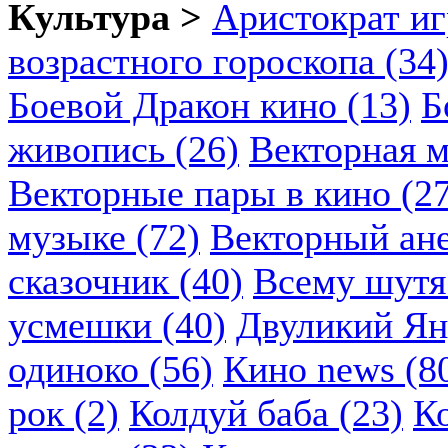
Культура >
Аристократ иг
возрастного гороскопа (34
Боевой Дракон кино (13)
Б
живопись (26)
Векторная м
Векторные пары в кино (2
музыке (72)
Векторный ане
сказочник (40)
Всему шутя.
усмешки (40)
Двуликий Ян
одиноко (56)
Кино news (8
рок (2)
Колдуй баба (23)
К