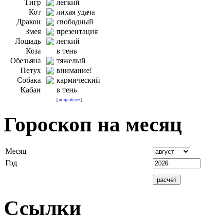
Тигр
легкий
Кот
лихая удача
Дракон
свободный
Змея
презентация
Лошадь
легкий
Коза
в тень
Обезьяна
тяжелый
Петух
внимание!
Собака
кармический
Кабан
в тень
[
подробнее
]
Гороскоп на месяц
Месяц
Год
Ссылки