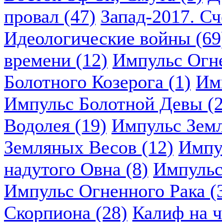
провал (47)
Запад-2017. Сч
Идеологические войны (69
времени (12)
Импульс Огн
Болотного Козерога (1)
Им
Импульс Болотной Девы (2
Водолея (19)
Импульс Земл
Земляных Весов (12)
Импу
надутого Овна (8)
Импульс
Импульс Огненного Рака (
Скорпиона (28)
Калиф на ч