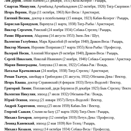
Лев Дуров
, Левий Матвей (23 декабря, 1931) Коза-Козерог / Рыцарь,
Спартак Мишулин
, Арчибальд Арчибальдович (22 октября, 1926) Тигр-Скорпион /
Игорь Верник
, Иуда (11 октября, 1963) Кот-Весы / Аристократ,
Евгений Весник
, доктор в психбольнице (15 января, 1923) Кабан-Козерог / Рыцарь,
Борислав Брондуков
, Варенуха (1 марта, 1938) Тигр-Рыбы / Аристократ,
Виктор Сергачев
, Римский (24 ноября 1934) Собака-Стрелец / Рыцарь,
Рамис Ибрагимов
, Абадонна (14 августа 1953) Змея-Лев / Шут,
Валентин Голубенко
, Марк Крысобой (8 октября 1940) Дракон-Весы / Рыцарь,
Виктор Мамаев
, Иероним Поприхин (17 марта 1955) Коза-Рыбы / Профессор,
Валерий Носик
, Алоизий Могарыч (9 октября 1940) Дракон-Весы / Рыцарь,
Сергей Николаев
, Николай Иванович (2 ноября, 1946) Собака-Скорпион / Аристокр
Мария Виноградова
, Аннушка (13 июля, 1922) Собака-Рак / Вождь,
Наталья Крачковская
(24 ноября, 1938) Тигр-Стрелец / Аристократ,
Роман Ткачук
, швейцар в Грибоедово (31 августа, 1932) Обезьяна-Дева / Вектор,
Игорь Кваша
, доктор Стравинский (4 февраля 1933) Петух-Водолей / Вектор,
Григорий Лямпе
, Поплавский, дядя Берлиоза (6 декабря 1925) Бык-Стрелец / Векто
Валентин Никулин
, эпизод (7 июля 1932) Обезьяна-Рак / Вождь,
Юрий Осипов
, эпизод (21 января 1957) Петух-Водолей / Вектор,
Андрей Харитонов
, эпизод (25 июля 1959) Кабан-Лев / Вектор,
Георгий Саакян
, Сталин на балу (27 марта 1926) Тигр-Овен / Рыцарь,
Михаил Бочаров
, литератор (12 сентября 1919) Петух-Дева / Профессор,
Леонид Каневский
, эпизод (2 мая 1939) Кот-Телец / Рыцарь,
Михаил Козаков
, эпизод (14 октября 1934) Собака-Весы / Профессор,