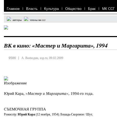
Главное
|
Власть
|
Культура
|
Общество
|
Брак
|
МК ССГ
авторы
члены мк ссг
ВК в кино: «Мастер и Маргарита», 1994
|
9586
А. Воеводин, xsp.ru, 09.02.2009
Юрий Кара,
«Мастер и Маргарита»
, 1994-го года.
СЪЕМОЧНАЯ ГРУППА
Режиссёр:
Юрий Кара
(12 ноября, 1954) Лошадь-Скорпион / Шут,