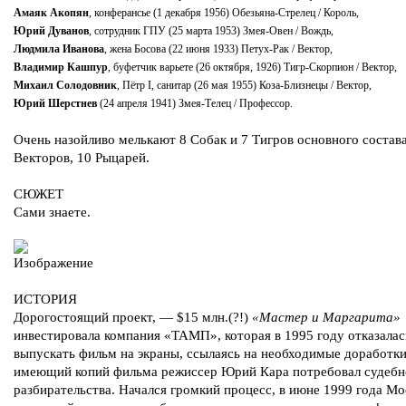
Амаяк Акопян
, конферансье (1 декабря 1956) Обезьяна-Стрелец / Король,
Юрий Дуванов
, сотрудник ГПУ (25 марта 1953) Змея-Овен / Вождь,
Людмила Иванова
, жена Босова (22 июня 1933) Петух-Рак / Вектор,
Владимир Кашпур
, буфетчик варьете (26 октября, 1926) Тигр-Скорпион / Вектор,
Михаил Солодовник
, Пётр I, санитар (26 мая 1955) Коза-Близнецы / Вектор,
Юрий Шерстнев
(24 апреля 1941) Змея-Телец / Профессор.
Очень назойливо мелькают 8 Собак и 7 Тигров основного состава
Векторов, 10 Рыцарей.
СЮЖЕТ
Сами знаете.
ИСТОРИЯ
Дорогостоящий проект, — $15 млн.(?!)
«Мастер и Маргарита»
инвестировала компания «ТАМП», которая в 1995 году отказалас
выпускать фильм на экраны, ссылаясь на необходимые доработки
имеющий копий фильма режиссер Юрий Кара потребовал судебн
разбирательства. Начался громкий процесс, в июне 1999 года М