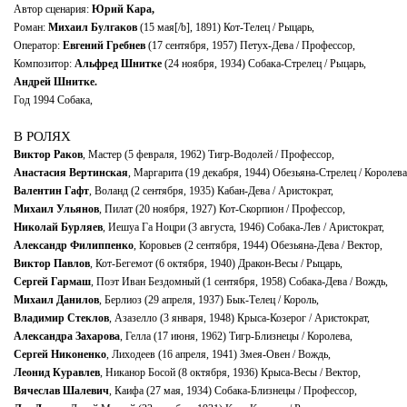
Автор сценария:
Юрий Кара,
Роман:
Михаил Булгаков
(15 мая[/b], 1891) Кот-Телец / Рыцарь,
Оператор:
Евгений Гребнев
(17 сентября, 1957) Петух-Дева / Профессор,
Композитор:
Альфред Шнитке
(24 ноября, 1934) Собака-Стрелец / Рыцарь,
Андрей Шнитке.
Год 1994 Собака,
В РОЛЯХ
Виктор Раков
, Мастер (5 февраля, 1962) Тигр-Водолей / Профессор,
Анастасия Вертинская
, Маргарита (19 декабря, 1944) Обезьяна-Стрелец / Королева
Валентин Гафт
, Воланд (2 сентября, 1935) Кабан-Дева / Аристократ,
Михаил Ульянов
, Пилат (20 ноября, 1927) Кот-Скорпион / Профессор,
Николай Бурляев
, Иешуа Га Ноцри (3 августа, 1946) Собака-Лев / Аристократ,
Александр Филиппенко
, Коровьев (2 сентября, 1944) Обезьяна-Дева / Вектор,
Виктор Павлов
, Кот-Бегемот (6 октября, 1940) Дракон-Весы / Рыцарь,
Сергей Гармаш
, Поэт Иван Бездомный (1 сентября, 1958) Собака-Дева / Вождь,
Михаил Данилов
, Берлиоз (29 апреля, 1937) Бык-Телец / Король,
Владимир Стеклов
, Азазелло (3 января, 1948) Крыса-Козерог / Аристократ,
Александра Захарова
, Гелла (17 июня, 1962) Тигр-Близнецы / Королева,
Сергей Никоненко
, Лиходеев (16 апреля, 1941) Змея-Овен / Вождь,
Леонид Куравлев
, Никанор Босой (8 октября, 1936) Крыса-Весы / Вектор,
Вячеслав Шалевич
, Каифа (27 мая, 1934) Собака-Близнецы / Профессор,