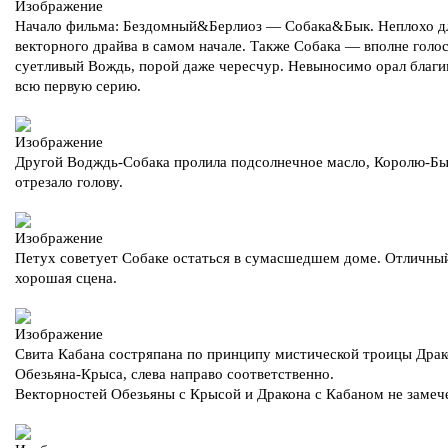
Начало фильма: Бездомный&Берлиоз — Собака&Бык. Неплохо д
векторного драйва в самом начале. Также Собака — вполне голо
суетливый Вождь, порой даже чересчур. Невыносимо орал благ
всю первую серию.
Другой Водждь-Собака пролила подсолнечное масло, Королю-Б
отрезало голову.
Петух советует Собаке остаться в сумасшедшем доме. Отличный
хорошая сцена.
Свита Кабана состряпана по принципу мистической троицы Драк
Обезьяна-Крыса, слева направо соответственно.
Векторностей Обезьяны с Крысой и Дракона с Кабаном не замеч