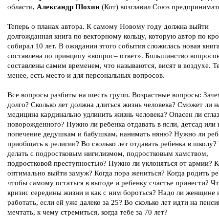
области,
Александр Шохин
(Кот) возглавил Союз предпринимат
Теперь о планах автора. К самому Новому году должна выйти
долгожданная книга по векторному кольцу, которую автор по кр
собирал 10 лет. В ожидании этого события сложилась новая книга
составлена по принципу «вопрос– ответ». Большинство вопросо
составлены самим временем, что называются, висят в воздухе. Т
менее, есть место и для персональных вопросов.
Все вопросы разбиты на шесть групп. Возрастные вопросы: Заче
долго? Сколько лет должна длиться жизнь человека? Сможет ли н
медицина кардинально удлинить жизнь человека? Опасен ли сглаз
новорожденного? Нужно ли ребенка отдавать в ясли, детсад или 
попечение дедушкам и бабушкам, нанимать няню? Нужно ли реб
приобщать к религии? Во сколько лет отдавать ребенка в школу?
делать с подростковым нигилизмом, подростковым хамством,
подростковой преступностью? Нужно ли уклоняться от армии? К
оптимально выйти замуж? Когда пора жениться? Когда родить ре
чтобы самому остаться в выгоде и ребенку счастье принести? Чт
кризис середины жизни и как с ним бороться? Надо ли женщине 
работать, если ей уже далеко за 25? Во сколько лет идти на пенс
мечтать, к чему стремиться, когда тебе за 70 лет?