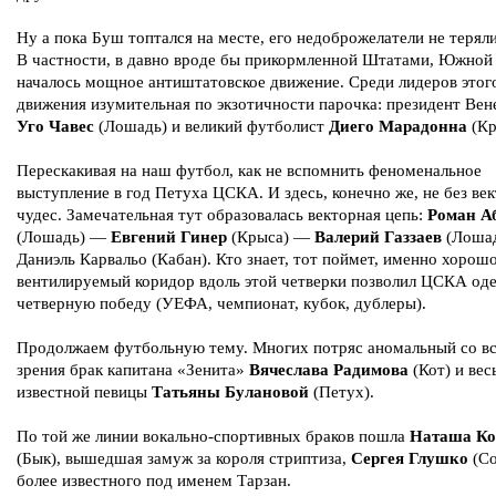
Ну а пока Буш топтался на месте, его недоброжелатели не терял
В частности, в давно вроде бы прикормленной Штатами, Южной
началось мощное антиштатовское движение. Среди лидеров этог
движения изумительная по экзотичности парочка: президент Вен
Уго Чавес
(Лошадь) и великий футболист
Диего Марадонна
(Кр
Перескакивая на наш футбол, как не вспомнить феноменальное
выступление в год Петуха ЦСКА. И здесь, конечно же, не без ве
чудес. Замечательная тут образовалась векторная цепь:
Роман А
(Лошадь) —
Евгений Гинер
(Крыса) —
Валерий Газзаев
(Лоша
Даниэль Карвальо (Кабан). Кто знает, тот поймет, именно хорош
вентилируемый коридор вдоль этой четверки позволил ЦСКА од
четверную победу (УЕФА, чемпионат, кубок, дублеры).
Продолжаем футбольную тему. Многих потряс аномальный со вс
зрения брак капитана «Зенита»
Вячеслава Радимова
(Кот) и вес
известной певицы
Татьяны Булановой
(Петух).
По той же линии вокально-спортивных браков пошла
Наташа Ко
(Бык), вышедшая замуж за короля стриптиза,
Сергея Глушко
(Со
более известного под именем Тарзан.