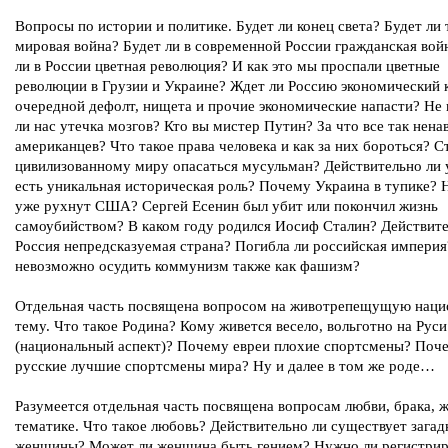
Вопросы по истории и политике. Будет ли конец света? Будет ли 
мировая война? Будет ли в современной России гражданская вой
ли в России цветная революция? И как это мы проспали цветные
революции в Грузии и Украине? Ждет ли Россию экономический 
очередной дефолт, нищета и прочие экономические напасти? Не
ли нас утечка мозгов? Кто вы мистер Путин? За что все так нена
американцев? Что такое права человека и как за них бороться? С
цивилизованному миру опасаться мусульман? Действительно ли 
есть уникальная историческая роль? Почему Украина в тупике? Н
уже рухнут США? Сергей Есенин был убит или покончил жизнь
самоубийством? В каком году родился Иосиф Сталин? Действите
Россия непредсказуемая страна? Погибла ли российская импери
невозможно осудить коммунизм также как фашизм?
Отдельная часть посвящена вопросом на животрепещущую нац
тему. Что такое Родина? Кому живется весело, вольготно на Руси
(национальный аспект)? Почему евреи плохие спортсмены? Поч
русские лучшие спортсмены мира? Ну и далее в том же роде…
Разумеется отдельная часть посвящена вопросам любви, брака, 
тематике. Что такое любовь? Действительно ли существует загад
женщины? Может ли женщина быть гением? Нужно ли регистрир