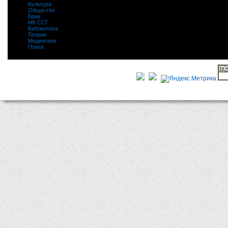
Культура
|
Общество
|
Брак
|
МК ССГ
|
Библиотека
|
Теория
|
Медиатека
|
Поиск
|