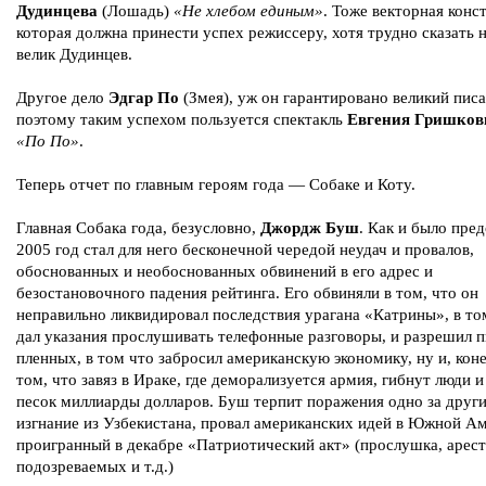
Дудинцева
(Лошадь)
«Не хлебом единым»
. Тоже векторная конс
которая должна принести успех режиссеру, хотя трудно сказать 
велик Дудинцев.
Другое дело
Эдгар По
(Змея), уж он гарантировано великий писа
поэтому таким успехом пользуется спектакль
Евгения Гришков
«По По»
.
Теперь отчет по главным героям года — Собаке и Коту.
Главная Собака года, безусловно,
Джордж Буш
. Как и было пред
2005 год стал для него бесконечной чередой неудач и провалов,
обоснованных и необоснованных обвинений в его адрес и
безостановочного падения рейтинга. Его обвиняли в том, что он
неправильно ликвидировал последствия урагана «Катрины», в то
дал указания прослушивать телефонные разговоры, и разрешил 
пленных, в том что забросил американскую экономику, ну и, коне
том, что завяз в Ираке, где деморализуется армия, гибнут люди и
песок миллиарды долларов. Буш терпит поражения одно за друг
изгнание из Узбекистана, провал американских идей в Южной Ам
проигранный в декабре «Патриотический акт» (прослушка, арест
подозреваемых и т.д.)