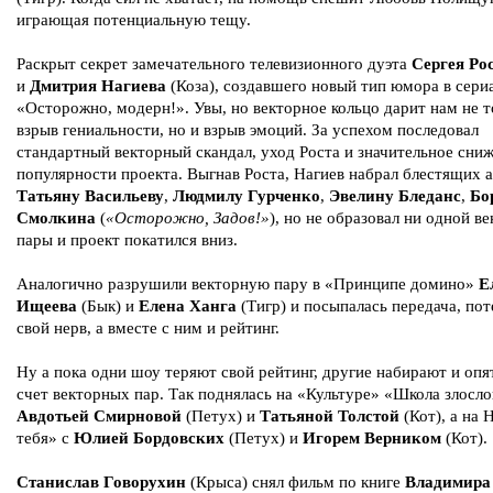
играющая потенциальную тещу.
Раскрыт секрет замечательного телевизионного дуэта
Сергея Ро
и
Дмитрия Нагиева
(Коза), создавшего новый тип юмора в сери
«Осторожно, модерн!». Увы, но векторное кольцо дарит нам не т
взрыв гениальности, но и взрыв эмоций. За успехом последовал
стандартный векторный скандал, уход Роста и значительное сни
популярности проекта. Выгнав Роста, Нагиев набрал блестящих 
Татьяну Васильеву
,
Людмилу Гурченко
,
Эвелину Бледанс
,
Бо
Смолкина
(
«Осторожно, Задов!»
), но не образовал ни одной в
пары и проект покатился вниз.
Аналогично разрушили векторную пару в «Принципе домино»
Е
Ищеева
(Бык) и
Елена Ханга
(Тигр) и посыпалась передача, пот
свой нерв, а вместе с ним и рейтинг.
Ну а пока одни шоу теряют свой рейтинг, другие набирают и опя
счет векторных пар. Так поднялась на «Культуре» «Школа злосло
Авдотьей Смирновой
(Петух) и
Татьяной Толстой
(Кот), а на
тебя» с
Юлией Бордовских
(Петух) и
Игорем Верником
(Кот).
Станислав Говорухин
(Крыса) снял фильм по книге
Владимира