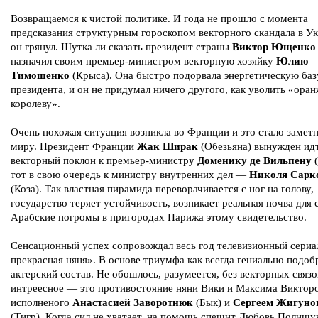
Возвращаемся к чистой политике. И года не прошло с момента
предсказания структурным гороскопом векторного скандала в Ук
он грянул. Шутка ли сказать президент страны
Виктор Ющенко
назначил своим премьер-министром векторную хозяйку
Юлию
Тимошенко
(Крыса). Она быстро подорвала энергетическую баз
президента, и он не придумал ничего другого, как уволить «ора
королеву».
Очень похожая ситуация возникла во Франции и это стало замет
миру. Президент Франции
Жак Ширак
(Обезьяна) вынужден ид
векторный поклон к премьер-министру
Доменику де Вильпену
(
тот в свою очередь к министру внутренних дел —
Николя Сарк
(Коза). Так властная пирамида переворачивается с ног на голову,
государство теряет устойчивость, возникает реальная почва для 
Арабские погромы в пригородах Парижа этому свидетельство.
Сенсационный успех сопровождал весь год телевизионный сери
прекрасная няня». В основе триумфа как всегда гениально подо
актерский состав. Не обошлось, разумеется, без векторных связ
интреесное — это противостояние няни Вики и Максима Виктор
исполненого
Анастасией Заворотнюк
(Бык) и
Сергеем Жигун
(Тигр). Когда сил не хватает, на помощь спешит Любовь Полищук