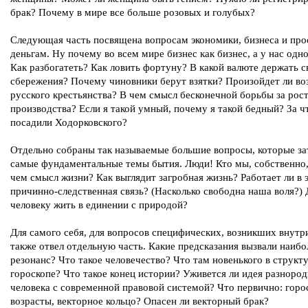
брак? Почему в мире все больше розовых и голубых?
Следующая часть посвящена вопросам экономики, бизнеса и про
деньгам. Ну почему во всем мире бизнес как бизнес, а у нас одн
Как разбогатеть? Как ловить фортуну? В какой валюте держать с
сбережения? Почему чиновники берут взятки? Произойдет ли в
русского крестьянства? В чем смысл бесконечной борьбы за рос
производства? Если я такой умный, почему я такой бедный? За ч
посадили Ходорковского?
Отдельно собраны так называемые большие вопросы, которые за
самые фундаментальные темы бытия. Люди! Кто мы, собственно,
чем смысл жизни? Как выглядит загробная жизнь? Работает ли в 
причинно-следственная связь? (Насколько свободна наша воля?)
человеку жить в единении с природой?
Для самого себя, для вопросов специфических, возникших внутр
также отвел отдельную часть. Какие предсказания вызвали наиб
резонанс? Что такое человечество? Что там новенького в структ
гороскопе? Что такое конец истории? Уживется ли идея разноро
человека с современной правовой системой? Что первично: горо
возрасты, векторное кольцо? Опасен ли векторный брак?