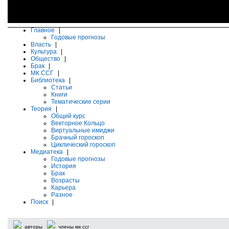
Главное
|
Годовые прогнозы
Власть
|
Культура
|
Общество
|
Брак
|
МК ССГ
|
Библиотека
|
Статьи
Книги
Тематические серии
Теория
|
Общий курс
Векторное Кольцо
Виртуальные имиджи
Брачный гороскоп
Циклический гороскоп
Медиатека
|
Годовые прогнозы
История
Брак
Возрасты
Карьера
Разное
Поиск
|
авторы
члены мк ссг