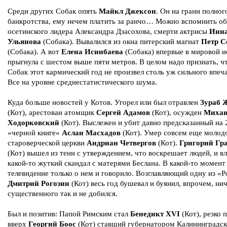
Среди других Собак опять
Майкл Джексон
. Он на грани полног
банкротства, ему нечем платить за ранчо… Можно вспомнить об
осетинского лидера Александра Дзасохова, смерти актрисы
Инн
Ульянова
(Собака). Вывалился из окна питерский магнат
Петр С
(Собака). А вот
Елена Исинбаева
(Собака) впервые в мировой 
прыгнула с шестом выше пяти метров. В целом надо признать, ч
Собак этот кармический год не произвел столь уж сильного впеч
Все на уровне среднестатистического шума.
Куда больше новостей у Котов. Угорел или был отравлен
Зураб 
(Кот), арестован атомщик
Сергей Адамов
(Кот), осужден
Миха
Ходорковский
(Кот). Выслежен и убит давно предсказанный на 
«черной книге»
Аслан Масхадов
(Кот). Умер совсем еще молодо
староверческой церкви
Андриан Четвергов
(Кот).
Григорий Гр
(Кот) вышел из тени с утверждением, что воскрешает людей, и вл
какой-то жуткий скандал с матерями Беслана. В какой-то момент
телевидение только о нем и говорило. Возглавляющий одну из «
Дмитрий Рогозин
(Кот) весь год бушевал и буянил, впрочем, ни
существенного так и не добился.
Был и позитив: Папой Римским стал
Бенедикт XVI
(Кот), резко 
вверх
Георгий Боос
(Кот) ставший губернатором Калининградс