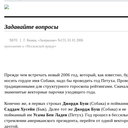
Задавайте вопросы
|
5870
Г. Кваша, «Зазеркалье» №155, 01.01.2006
приложение к «Московской правде»
Прежде чем встречать новый 2006 год, который, как известно, б
носить гордое имя Собаки, надо бы проводить год Петуха. Пров
традиционными для структурного гороскопа рейтингами. Сначал
знаменитые векторные парочки уходящего года.
Конечно же, в первых строках
Джордж Буш
(Собака) и пойманн
Саддам Хусейн
(Бык). Далее тот же
Джордж Буш
(Собака) и не
пойманный им
Усама Бен Ладен
(Петух). Год прошел в бессиль
стремлении американского президента, перейти от одной вектор
другой.