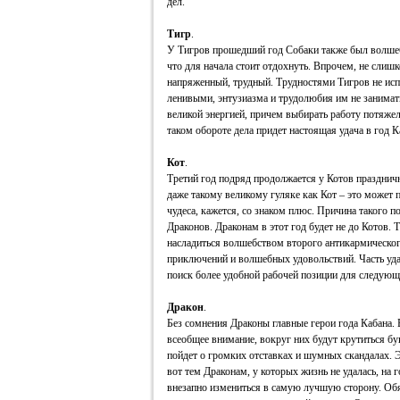
дел.
Тигр
.
У Тигров прошедший год Собаки также был волшебн
что для начала стоит отдохнуть. Впрочем, не слишк
напряженный, трудный. Трудностями Тигров не исп
ленивыми, энтузиазма и трудолюбия им не занимать.
великой энергией, причем выбирать работу потяжеле
таком обороте дела придет настоящая удача в год К
Кот
.
Третий год подряд продолжается у Котов празднич
даже такому великому гуляке как Кот – это может п
чудеса, кажется, со знаком плюс. Причина такого п
Драконов. Драконам в этот год будет не до Котов. Т
насладиться волшебством второго антикармическо
приключений и волшебных удовольствий. Часть удач
поиск более удобной рабочей позиции для следующ
Дракон
.
Без сомнения Драконы главные герои года Кабана. 
всеобщее внимание, вокруг них будут крутиться бу
пойдет о громких отставках и шумных скандалах. Э
вот тем Драконам, у которых жизнь не удалась, на 
внезапно измениться в самую лучшую сторону. Об