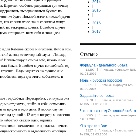
год, так называемая родная территория.
2014
в. Впрочем, особенно радоваться тут нечему –
|
2015
оддерживать, выворачиваться буквально
|
рания не будет. Никакой автоматической удачи
а, как со знак плюс, так и со знаком минус.
2016
ей, их векторных хозяев. В любом случае
|
2017
демонстрировать всем себя и свои идеи.
 и для Кабанов скорее минусовой. Дело в том,
Статьи >
 этой жизни, ее векторный слуга – Лошадь, –
и? Искать опору в самом себе, искать иных
Формула идеального брака
в или Быков. В любом случае волшебный год
|
12297
Г. Кваша, «Оракул» №8,
т грустить. Надо надеяться на лучшее и не
01.08.2006
влюбиться, ведь для этого, собственно, и
Новый русский гороскоп
|
9271
Г. Кваша, «Оракул» №9,
01.09.2006
Задавайте вопросы
ков год Собаки. Перестройка, с минусом она
|
5870
Г. Кваша, «Зазеркалье»
димо отдохнуть, прийти в себя, осмыслить
№155, 01.01.2006
 не придет в один день. В любом случае
Что готовит год Огненной собак
 период длиной в 12 лет, и впереди множество
|
6065
Г. Кваша, пресс-конфере
19.01.2006
то набраться свежих идей, оценить
ться тихо и незаметно, не привлекая ничьего
Я встретил Вас
|
9127
Г. Кваша, «Зазеркалье»
ующий скромности и отдаленности от общих
№156, 01.03.2006