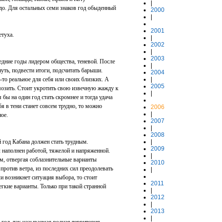
|
о. Для остальных семи знаков год обыденный
2000
|
2001
етуха.
|
2002
|
2003
едние годы лидером общества, теневой. После
|
уть, подвести итоги, подсчитать барыши.
2004
-то реальное для себя или своих близких. А
|
2005
озить. Стоит укротить свою извечную жажду к
|
 бы на один год стать скромнее и тогда удача
я в тени станет совсем трудно, то можно
2006
|
ное.
2007
|
2008
 год Кабана должен стать трудным.
|
2009
л наполнен работой, тяжелой и напряженной.
|
м, отвергая соблазнительные варианты
2010
против ветра, из последних сил преодолевать
|
 возникнет ситуация выбора, то стоит
2011
егкие варианты. Только при такой странной
|
2012
|
2013
|