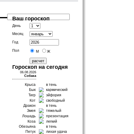
Ваш гороскоп
День
Месяц
Год
Пол
М
Ж
Гороскоп на сегодня
06.08.2026
Собака
Крыса
в тень
Бык
кармический
Тигр
эйфория
Кот
свободный
Дракон
в тень
Змея
тяжелый
Лошадь
презентация
Коза
легкий
Обезьяна
в тень
Петух
лихая удача