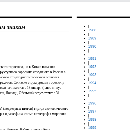
вым знакам
|
1988
|
1989
|
1990
|
1991
|
ского гороскопа, но к Китаю никакого
1992
|
труктурного гороскопа созданного в России в
1993
йского структурного гороскопа остаются
|
ереходов. Согласно структурному гороскопу
1994
|
Коза) начинаются с 13 января (плюс-минус
1995
кон, Лошадь, Обезьяна) ведут отсчет с 31
|
1996
|
ий (подведения итогов) внутри экономического
1997
ры и даже финансовые катастрофы мирового
|
1998
|
1999
акон, Лошадь, Кабан, Крыса и Кот)