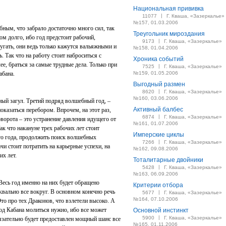
Национальная прививка
|
11077
Г. Кваша, «Зазеркалье»
№157, 01.03.2006
ым, что забрало достаточно много сил, так
Треугольник мироздания
ом долго, ибо год предстоит рабочий,
|
9173
Г. Кваша, «Зазеркалье»
угать, они ведь только кажутся вальяжными и
№158, 01.04.2006
 Так что на работу стоит наброситься с
Хроника событий
е, браться за самые трудные дела. Только при
|
7525
Г. Кваша, «Зазеркалье»
абана.
№159, 01.05.2006
Выгодный размен
|
8620
Г. Кваша, «Зазеркалье»
№160, 03.06.2006
ный загул. Третий подряд волшебный год, –
Активный балбес
оказаться перебором. Впрочем, на этот раз,
|
6874
Г. Кваша, «Зазеркалье»
оворота – это устранение давления идущего от
№161, 01.07.2006
ак что накануне трех рабочих лет стоит
Имперские циклы
го года, продолжить поиск волшебных
|
7266
Г. Кваша, «Зазеркалье»
и стоит потратить на карьерные успехи, на
№162, 09.08.2006
их лет.
Тоталитарные двойники
|
5428
Г. Кваша, «Зазеркалье»
№163, 06.09.2006
Весь год именно на них будет обращено
Критерии отбора
квально все вокруг. В основном конечно речь
|
5677
Г. Кваша, «Зазеркалье»
№164, 07.10.2006
то про тех Драконов, что взлетели высоко. А
год Кабана молиться нужно, ибо все может
Основной инстинкт
|
5900
Г. Кваша, «Зазеркалье»
язательно будет предоставлен мощный шанс все
№165, 01.11.2006