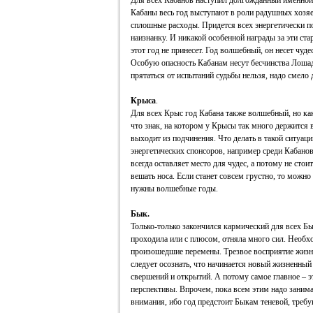
Для всех Кабанов наступил долгожданный именной 
Кабаны весь год выступают в роли радушных хозяе
сплошные расходы. Придется всех энергетически п
наизнанку. И никакой особенной награды за эти ста
этот год не принесет. Год волшебный, он несет чудес
Особую опасность Кабанам несут бесчинства Лошад
прятаться от испытаний судьбы нельзя, надо смело 
Крыса
.
Для всех Крыс год Кабана также волшебный, но как
что знак, на котором у Крысы так много держится в
выходит из подчинения. Что делать в такой ситуаци
энергетических спонсоров, например среди Кабано
всегда оставляет место для чудес, а потому не стои
вешать носа. Если станет совсем грустно, то можно 
нужны волшебные годы.
Бык.
Только-только закончился кармический для всех Бы
проходила или с плюсом, отняла много сил. Необхо
произошедшие перемены. Трезвое восприятие жизни
следует осознать, что начинается новый жизненный
свершений и открытий. А потому самое главное – э
перспективы. Впрочем, пока всем этим надо занима
внимания, ибо год предстоит Быкам теневой, треб