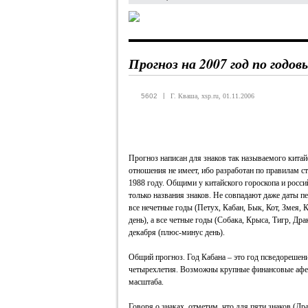
Прогноз на 2007 год по годо
|
5602
Г. Кваша, xsp.ru, 01.11.2006
Прогноз написан для знаков так называемого китай
отношения не имеет, ибо разработан по правилам с
1988 году. Общими у китайского гороскопа и росси
только названия знаков. Не совпадают даже даты п
все нечетные годы (Петух, Кабан, Бык, Кот, Змея, 
день), а все четные годы (Собака, Крыса, Тигр, Дра
декабря (плюс-минус день).
Общий прогноз. Год Кабана – это год псведорешен
четырехлетия. Возможны крупные финансовые афе
масштаба.
Говоря о знаках, отметим, что для пяти знаков (Др