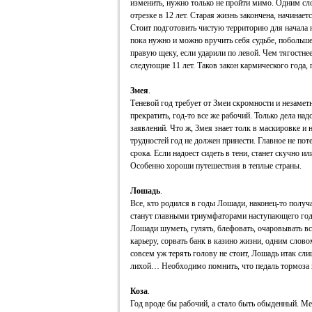
изменить, нужно только не пройти мимо. Одним сл
отрезке в 12 лет. Старая жизнь закончена, начина
Стоит подготовить чистую территорию для начала н
пока нужно и можно вручить себя судьбе, побольше
правую щеку, если ударили по левой. Чем тягостнее 
следующие 11 лет. Таков закон кармического года, 
Змея
.
Теневой год требует от Змеи скромности и незаметно
прекратить, год-то все же рабочий. Только дела н
заявлений. Что ж, Змея знает толк в маскировке и
трудностей год не должен принести. Главное не пот
срока. Если надоест сидеть в тени, станет скучно и
Особенно хороши путешествия в теплые страны.
Лошадь
.
Все, кто родился в годы Лошади, наконец-то получ
станут главными триумфаторами наступающего года
Лошади шуметь, гулять, блефовать, очаровывать в
карьеру, сорвать банк в казино жизни, одним слово
совсем уж терять голову не стоит, Лошадь итак сли
лихой… Необходимо помнить, что педаль тормоза в 
Коза
.
Год вроде бы рабочий, а стало быть обыденный. Ме