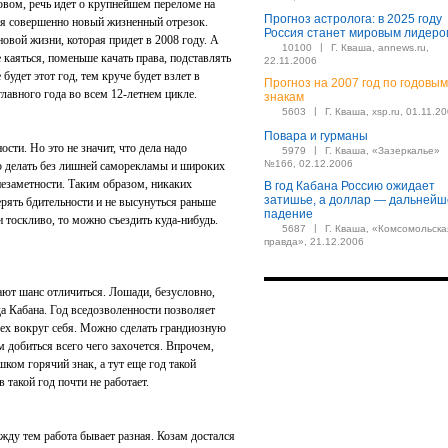
овом, речь идет о крупнейшем переломе на
Прогноз астролога: в 2025 году
ется совершенно новый жизненный отрезок.
Россия станет мировым лидеро
овой жизни, которая придет в 2008 году. А
|
10100
Г. Кваша, annews.ru,
 каяться, поменьше качать права, подставлять
22.11.2006
будет этот год, тем круче будет взлет в
Прогноз на 2007 год по годовым
главного года во всем 12-летнем цикле.
знакам
|
5603
Г. Кваша, xsp.ru, 01.11.2
Повара и гурманы
сти. Но это не значит, что дела надо
|
5979
Г. Кваша, «Зазеркалье»
№166, 02.12.2006
адо делать без лишней саморекламы и широких
 незаметности. Таким образом, никаких
В год Кабана Россию ожидает
затишье, а доллар — дальнейш
ерять бдительности и не высунуться раньше
падение
ли тоскливо, то можно съездить куда-нибудь.
|
5687
Г. Кваша, «Комсомольска
правда», 21.12.2006
ают шанс отличиться. Лошади, безусловно,
 Кабана. Год вседозволенности позволяет
сех вокруг себя. Можно сделать грандиозную
м добиться всего чего захочется. Впрочем,
шком горячий знак, а тут еще год такой
такой год почти не работает.
жду тем работа бывает разная. Козам достался