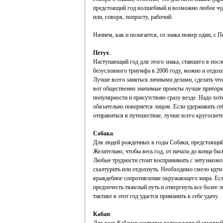
предстоящий год волшебный и возможно любое чуд
или, говоря, попросту, рабочий.
Начнем, как и полагается, со знака номер один, с П
Петух
.
Наступающий год для этого знака, ставшего в посл
безусловного триумфа в 2006 году, можно и отдохн
Лучше всего заняться личными делами, сделать что
вот общественно значимые проекты лучше приторм
популярности и присутствию сразу везде. Надо хотя
обязательно повернется лицом. Если удерживать себ
отправиться в путешествие, лучше всего кругосвет
Собака
.
Для людей рожденных в годы Собаки, предстоящий
Желательно, чтобы весь год, от начала до конца бы
Любые трудности стоит воспринимать с энтузиазмо
схалтурить или отдохнуть. Необходимо смело идти 
враждебное сопротивление окружающего мира. Если
предпочесть тяжелый путь и отвергнуть все более л
тактике в этот год удастся приманить к себе удачу.
Кабан
.