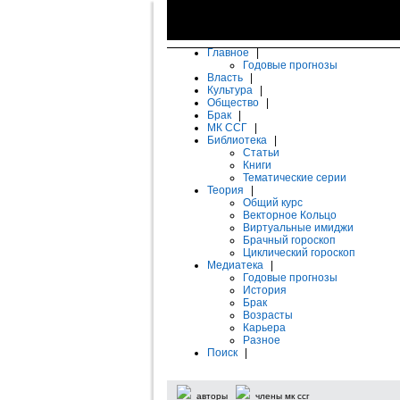
Главное
|
Годовые прогнозы
Власть
|
Культура
|
Общество
|
Брак
|
МК ССГ
|
Библиотека
|
Статьи
Книги
Тематические серии
Теория
|
Общий курс
Векторное Кольцо
Виртуальные имиджи
Брачный гороскоп
Циклический гороскоп
Медиатека
|
Годовые прогнозы
История
Брак
Возрасты
Карьера
Разное
Поиск
|
авторы
члены мк ссг