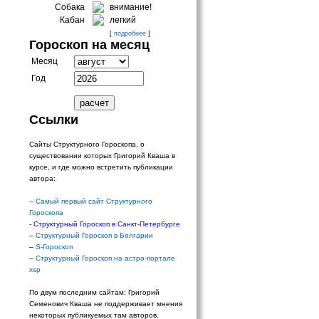
Собака
внимание!
Кабан
легкий
[
подробнее
]
Гороскоп на месяц
Месяц
Год
Ссылки
Сайты Структурного Гороскопа, о
существовании которых Григорий Кваша в
курсе, и где можно встретить публикации
автора:
–
Самый первый сайт Структурного
Гороскопа
-
Структурный Гороскоп в Санкт-Петербурге
–
Структурный Гороскоп в Болгарии
–
S-Гороскоп
–
Структурный Гороскоп на астро-портале
xsp
По двум последним сайтам: Григорий
Семенович Кваша не поддерживает мнения
некоторых публикуемых там авторов.