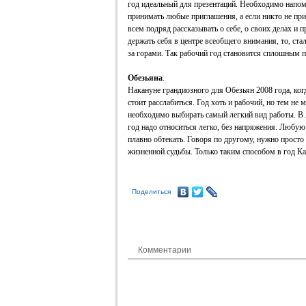
год идеальный для презентаций. Необходимо напом
принимать любые приглашения, а если никто не приг
всем подряд рассказывать о себе, о своих делах и п
держать себя в центре всеобщего внимания, то, ста
за горами. Так рабочий год становится сплошным 
Обезьяна
.
Накануне грандиозного для Обезьян 2008 года, когд
стоит расслабиться. Год хоть и рабочий, но тем не м
необходимо выбирать самый легкий вид работы. В л
год надо относиться легко, без напряжения. Любу
плавно обтекать. Говоря по другому, нужно просто
жизненной судьбы. Только таким способом в год Ка
Поделиться
Комментарии