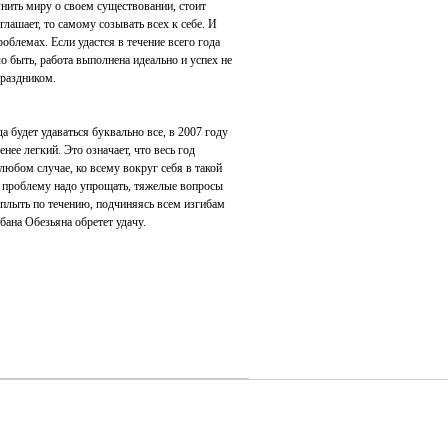
нить миру о своем существовании, стоит
лашает, то самому созывать всех к себе. И
роблемах. Если удастся в течение всего года
ло быть, работа выполнена идеально и успех не
праздником.
а будет удаваться буквально все, в 2007 году
енее легкий. Это означает, что весь год
юбом случае, ко всему вокруг себя в такой
ю проблему надо упрощать, тяжелые вопросы
 плыть по течению, подчиняясь всем изгибам
бана Обезьяна обретет удачу.