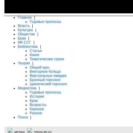
Главное
|
Годовые прогнозы
Власть
|
Культура
|
Общество
|
Брак
|
МК ССГ
|
Библиотека
|
Статьи
Книги
Тематические серии
Теория
|
Общий курс
Векторное Кольцо
Виртуальные имиджи
Брачный гороскоп
Циклический гороскоп
Медиатека
|
Годовые прогнозы
История
Брак
Возрасты
Карьера
Разное
Поиск
|
авторы
члены мк ссг