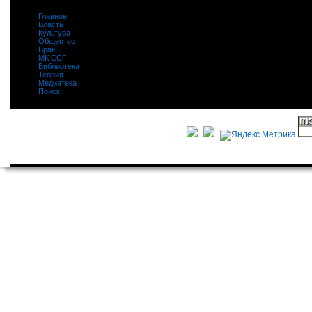
Главное
|
Власть
|
Культура
|
Общество
|
Брак
|
МК ССГ
|
Библиотека
|
Теория
|
Медиатека
|
Поиск
|