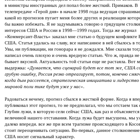
в министры иностранных дел попал более жесткий. Примаков. В
телепередаче «Герой дня» в начале 1998 года ведущая спрашивае
какой из прогнозов пугает меня более других и реализации кото
бы важно избежать. Я не задумываясь говорю о грядущем столк
интересов США и России в 1998—1999 годах. Тогда же журнал
«Коммерсант-Власть» заказал мне статью о будущем конфликте 
США. Статья удалась на славу, все написанное в ней сбылось в т
Увы, ни публикации, ни гонорара я не дождался. Мне сказали тогд
написал очень плохую и очень вредную статью. Что ж, правда не
бывает вкусной. Актуальность той статьи еще не растаяла. Вот 
выдержка:
«Думается, что сценарий будет все тот же, США 
грубую ошибку, Россия резко отреагирует, потом, конечно смяг
когда дым рассеется, стратегическая инициатива и лидерство
мировой поли тике будут уже у нас»
.
Радоваться нечему, прогноз сбылся в жесткой форме. Когда я вп
публиковал этот прогноз, то не предполагал, что мы отстаем так 
Глубин лужи, в которую сели сейчас США, как раз и объясняется
величиной нашего отставания. Когда лужа будет высушена, мы у
далеко впереди. все же при всем трагизме происходящего в Косо
стоит переоценивать ситуацию. Во-первых, данное столкновение
США носит сигнальный характер.