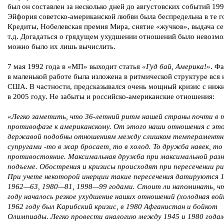
был он составлен за несколько дней до августовских событий 199
Эйфория советско-американской любви была беспредельна в те г
Кредиты, Нобелевская премия Мира, снятие «жучков», выдача се
т.д. Догадаться о грядущем ухудшении отношений было невозмо
можно было их лишь вычислить.
7 мая 1992 года в «МП» выходит статья
«Гуд бай, Америка!»
. Ф
в маленькой работе была изложена в ритмической структуре вся 
США. В частности, предсказывался очень мощный кризис с нижн
в 2005 году. Не забыты и российско-американские отношения:
«Легко заметить, что 36-летний ритм нашей страны почти в 
противофазе к американскому. От этого наши отношения с эт
державой подобны отношениям между слишком темперамент
супругами -то в жар бросает, то в холод. То дружба навек, то
противостояние. Максимальная дружба при максимальной разн
подъеме. Обострения и кризисы происходят при пересечении р
При учете некоторой инерции такие пересечения датируются 
1962—63, 1980—81, 1998—99 годами. Стоит ли напоминать, чт
году началось резкое ухудшение наших отношений (холодная войн
1962 году был Карибский кризис, в 1980 Афганистан и бойкот
Олимпиады. Легко провести аналогию между 1945 и 1980 годам