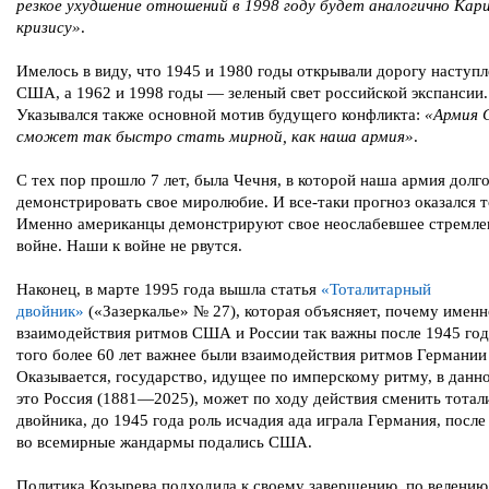
резкое ухудшение отношений в 1998 году будет аналогично Кар
кризису»
.
Имелось в виду, что 1945 и 1980 годы открывали дорогу наступ
США, а 1962 и 1998 годы — зеленый свет российской экспансии.
Указывался также основной мотив будущего конфликта:
«Армия 
сможет так быстро стать мирной, как наша армия»
.
С тех пор прошло 7 лет, была Чечня, в которой наша армия долго
демонстрировать свое миролюбие. И все-таки прогноз оказался т
Именно американцы демонстрируют свое неослабевшее стремле
войне. Наши к войне не рвутся.
Наконец, в марте 1995 года вышла статья
«Тоталитарный
двойник»
(«Зазеркалье» № 27), которая объясняет, почему именн
взаимодействия ритмов США и России так важны после 1945 года
того более 60 лет важнее были взаимодействия ритмов Германии
Оказывается, государство, идущее по имперскому ритму, в данн
это Россия (1881—2025), может по ходу действия сменить тотал
двойника, до 1945 года роль исчадия ада играла Германия, после
во всемирные жандармы подались США.
Политика Козырева подходила к своему завершению, по велению