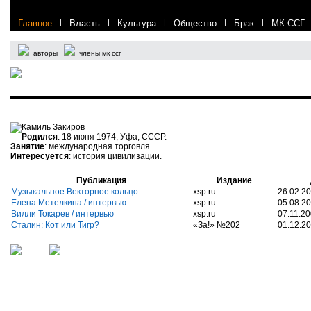
Главное
|
Власть
|
Культура
|
Общество
|
Брак
|
МК ССГ
авторы
члены мк ссг
Камиль Закиров
Родился
: 18 июня 1974, Уфа, СССР.
Занятие
: международная торговля.
Интересуется
: история цивилизации.
Публикация
Издание
Музыкальное Векторное кольцо
xsp.ru
26.02.2
Елена Метелкина / интервью
xsp.ru
05.08.2
Вилли Токарев / интервью
xsp.ru
07.11.2
Сталин: Кот или Тигр?
«За!» №202
01.12.2