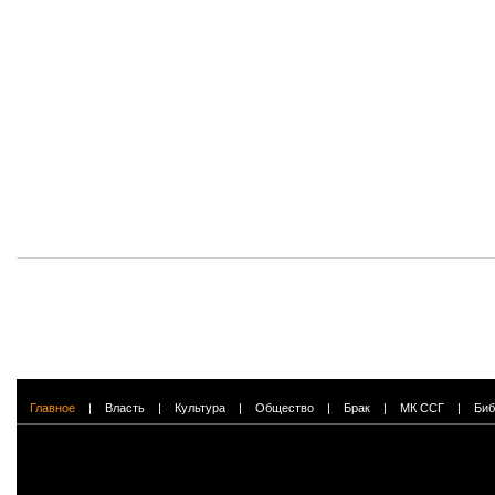
Главное
|
Власть
|
Культура
|
Общество
|
Брак
|
МК ССГ
|
Биб