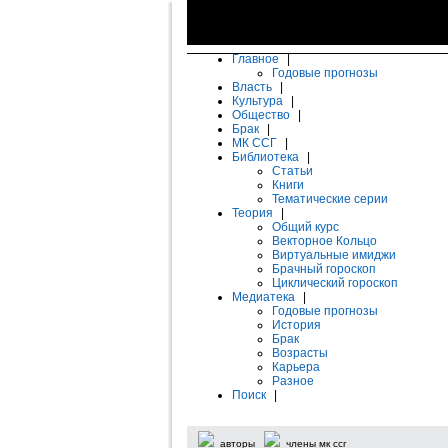
Главное
|
Годовые прогнозы
Власть
|
Культура
|
Общество
|
Брак
|
МК ССГ
|
Библиотека
|
Статьи
Книги
Тематические серии
Теория
|
Общий курс
Векторное Кольцо
Виртуальные имиджи
Брачный гороскоп
Циклический гороскоп
Медиатека
|
Годовые прогнозы
История
Брак
Возрасты
Карьера
Разное
Поиск
|
авторы
члены мк ссг