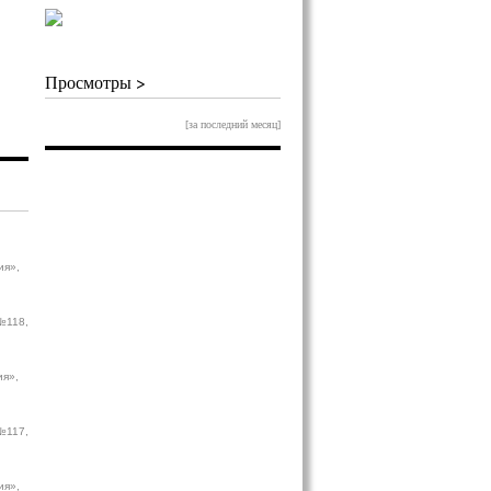
Просмотры >
[за последний месяц]
ия»,
№118,
ия»,
№117,
ия»,