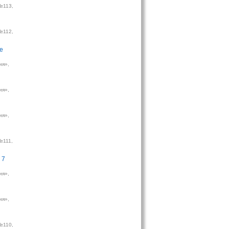
№113,
№112,
е
ия»,
ия»,
ия»,
№111,
 7
ия»,
ия»,
№110,