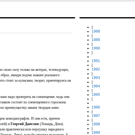
|
1988
|
1989
|
1990
|
1991
|
1992
о свою силу только на актерах, телеведущих,
|
о образ, имидж подчас важнее реального
1993
то стоят за кулисами, творят, ориентируясь на
|
1994
|
1995
льно надо проверять на совмещение, ведь они
|
целиком состоят из совмещенного гороскопа.
1996
по преимуществу наших творцов кино.
|
1997
ем комедиографов. И они есть, причем
|
олей) и
Георгий Данелия
(Лошадь, Дева).
1998
|
али практически всю верхушку народного
1999
Лошадь, Дева), если бы прожил подольше. А