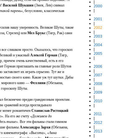
|
и!
Василий Шукшин
(Змея, Лев) снимал
2000
|
такой парень»
, безусловно, классическая
2001
|
усилив нашу уверенность. Великие Шуты, такие
2002
|
оза, Стрелец) или
Мел Брукс
(Тигр, Рак) сами
2003
|
2004
|
ы все слишком просто. Оказалось, что гороскоп
2005
 Великий и ужасный
Алексей Герман
(Тигр,
|
, причем очень качественный, есть в его
юбит Герман приглашать на главные роли Шутов
2006
|
о заставляет их играть серьезно. Тут же и
2007
ностью своего кино. Какие уж тут шутки. Дабы
|
их мирового кино —
Феллини
(Обезьяна,
2008
|
о гороскопу Шуты.
2009
|
ыл бесконечно предан грандиозным проектам.
2010
ым сражений всегда проглядывало
|
Не менее романтичен
Станислав Ростоцкий
2011
о».
На его же счету
«Доживем до
|
десь тихие»
. Все эти фильмы стали гимном
2012
|
учшие фильмы
Александра Зархи
(Обезьяна,
2013
го кинематографа:
«Высота», «Анна
|