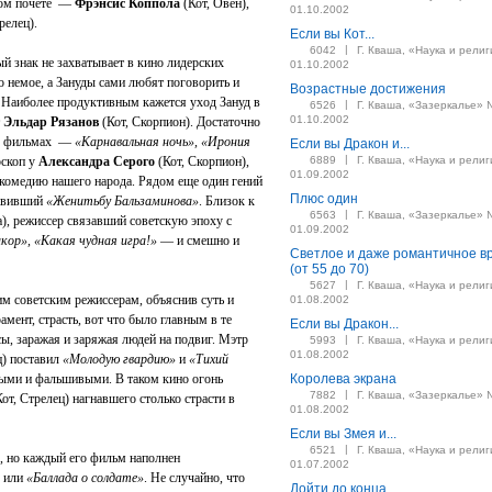
шом почете —
Фрэнсис Коппола
(Кот, Овен),
01.10.2002
релец).
Если вы Кот...
|
6042
Г. Кваша, «Наука и религ
й знак не захватывает в кино лидерских
01.10.2002
о немое, а Зануды сами любят поговорить и
Возрастные достижения
. Наиболее продуктивным кажется уход Зануд в
|
6526
Г. Кваша, «Зазеркалье» 
01.10.2002
т
Эльдар Рязанов
(Кот, Скорпион). Достаточно
их фильмах —
«Карнавальная ночь», «Ирония
Если вы Дракон и...
|
оскоп у
Александра Серого
(Кот, Скорпион),
6889
Г. Кваша, «Наука и религ
01.09.2002
комедию нашего народа. Рядом еще один гений
Плюс один
тавивший
«Женитьбу Бальзаминова»
. Близок к
|
6563
Г. Кваша, «Зазеркалье» 
), режиссер связавший советскую эпоху с
01.09.2002
кор», «Какая чудная игра!»
— и смешно и
Светлое и даже романтичное в
(от 55 до 70)
|
5627
Г. Кваша, «Наука и религ
советским режиссерам, объяснив суть и
01.08.2002
мент, страсть, вот что было главным в те
Если вы Дракон...
сы, заражая и заряжая людей на подвиг. Мэтр
|
5993
Г. Кваша, «Наука и религ
01.08.2002
ц) поставил
«Молодую гвардию»
и
«Тихий
ными и фальшивыми. В таком кино огонь
Королева экрана
|
7882
Г. Кваша, «Зазеркалье» 
от, Стрелец) нагнавшего столько страсти в
01.08.2002
Если вы Змея и...
|
6521
Г. Кваша, «Наука и религ
, но каждый его фильм наполнен
01.07.2002
»
или
«Баллада о солдате»
. Не случайно, что
Дойти до конца