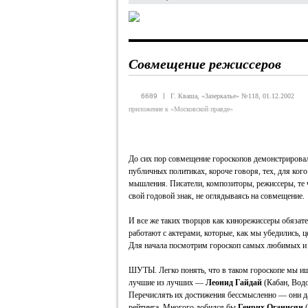
Совмещение режиссеров
|
6689
Г. Кваша, «Зазеркалье» №118, 01.12.2002
приложение к «Московской правде»
До сих пор совмещение гороскопов демонстрировал
публичных политиках, короче говоря, тех, для ког
мышления. Писатели, композиторы, режиссеры, те ч
свой годовой знак, не оглядываясь на совмещение.
И все же таких творцов как кинорежиссеры обязате
работают с актерами, которые, как мы убедились, 
Для начала посмотрим гороскоп самых любимых и 
ШУТЫ. Легко понять, что в таком гороскопе мы ищ
лучшие из лучших —
Леонид Гайдай
(Кабан, Вод
Перечислять их достижения бессмысленно — они д
рейтинга. Многого добился бы
Генрих Оганисян
(