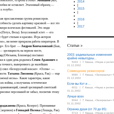
евского», «Города и года»
.
Меньшов
(Кот,
2014
 любви не оставляет. Эталонный образец —
|
2015
и голуби»
.
|
 прославленная группа режиссеров.
2016
|
собность сделать картинку красивой — все это
2017
жюри всяческих фестивалей. Это люди
в
(Петух, Весы). Безусловный эстет — его
будет стильно и красиво. Игра актеров
ино»
, ни менее прекрасна работа операторов. В
Статьи >
кар». Его брат —
Андрон Кончаловский
(Бык,
 — зрелищность на первом месте,
2003: радикальные изменения
ид
(Обезьяна, Близнецы) поставил
крайне невыгодны...
ски в один день родились
Семен Аранович
и
|
5433
Г. Кваша, «Наука и религ
ы точного, выверенного до малейших
01.12.2002
) снял «Белорусский вокзал». «Осень» —
Совмещение режиссеров
ности.
Татьяна Лиознова
(Крыса, Рак) — еще
|
6690
Г. Кваша, «Зазеркалье» 
овений весны»
. Какие характеры, какие
01.12.2002
ах войны, а получаешь эстетическое
Если вы Кот и ...
вораживающий, самый зрелищный советский
|
6011
Г. Кваша, «Наука и религ
01.11.2002
брисовке персонажей не забыл, посвятив этому
Лучше всех
|
6044
Г. Кваша, «Зазеркалье» 
01.11.2002
араджанова
(Крыса, Козерог). Признанные
Огранка души (от 70 до 85)
 Скорпион) и
Геннадий Полока
(Лошадь, Рак).
|
5713
Г. Кваша, «Наука и религ