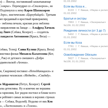
01.03.2002
н) — Вектор, поставивший захватывающе
Солярис».
Перемудрил со
«Сталкером»
, но
Если вы Коза и...
|
. Подтянулся к нему
Карен Шахназаров
6133
Г. Кваша, «Наука и религ
01.02.2002
«Зеро»
, мистическим
«Цареубийцей»
. Третьим
Братья и сестры
лее преданный и яростный приверженец
|
7863
Г. Кваша, «Зазеркалье»
— эмблема печали, красная роза эмблема
№109, 01.02.2002
 направления на Западе —
Альфред Хичкок
Рождение личности (от 3 до 7)
ид Линч
(Собака, Козерог) — создатель
|
5402
Г. Кваша, «Наука и религ
ланджело Антониони
(Крыса, Весы) —
01.01.2002
Если вы Коза
|
7761
Г. Кваша, «Наука и религ
обака, Телец).
Савва Кулиш
(Крыса, Весы)
01.01.2002
и мистики фильм
Михаила Калатозова
(Кот,
Освобождение Обезьян
, Рак) от детского смешного
«Добро
|
5827
Г. Кваша, «Зазеркалье»
№108, 01.01.2002
лудьявольской
«Агонии».
я, Скорпион) поставил
«Неподдающихся»
и
душевил чеховских
«Медведя», «Свадьбу».
м Абдрашитов
(Петух, Козерог).
Сергей
алы-детективы. Ну и конечно же вершина
 гармонии, Бог рядом постоял и ближе всего
м рейтинге самых великих в верхних строках
а — Собака, Водолей). Недалко от них
Кен
и»
,
«Листоманию»
и
«Томми»
.