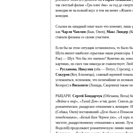
так светлый фильм
«Три плюс два»
за год до смерт
комедии не на всякий вкус и тем ни менее
«Живет 
комедия.
Ссылки на западный опыт мало что изменят, лишь 
как
Чарли Чаплин
(Бык, Овен),
Макс Линдер
(К
ставили фильмы со своим участием.
Если бы на этом ситуация остановилось, то было б
Шута имеют наиболее серьезные наши режиссеры.
Рак) — Шут. Что бы это значило? Конечно же, юмор
картинах, но смех там никогда не главенствует. Л
—
Русланова
,
Никулин
(оба — Петух, Стрелец), н
Сокуров
(Кот, Близнецы), славный мрачной тональ
успокоиться, вспомним, что величайшие из велик
Козерог) и
Висконти
(Лошадь, Скорпион) также п
РЫЦАРИ.
Сергей Бондарчук
(Обезьяна, Весы) б
«Война и мир», «Тихий Дон»
и так далее. Сквозь д
романтическое, рыцарское отношение к женщине. 
(Собака, Овен) поставивший
«Дело было в Пеньков
понедельника», «Белый Бим Черное ухо», «А зори з
чистоте, рыцарственному отношению к жизни. Л
Водолей) продолжают романтическую линию наше