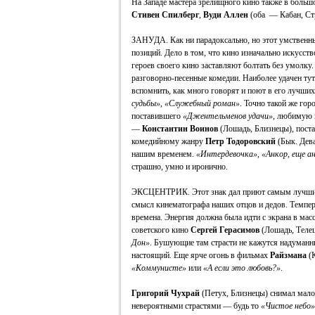
На Западе мастера зрелищного кино также в боль
Стивен Спилберг
,
Вуди Аллен
(оба — Кабан, Ст
ЗАНУДА. Как ни парадоксально, но этот умственны
позиций. Дело в том, что кино изначально искусств
героев своего кино заставляют болтать без умолку
разговорно-песенные комедии. Наиболее удачен ту
вспомнить, как много говорят и поют в его лучш
судьбы», «Служебный роман»
. Точно такой же гор
поставившего
«Джентельменов удачи»
, любимую 
—
Константин Воинов
(Лошадь, Близнецы), пос
комедийному жанру
Петр Тодоровский
(Бык. Дева
нашим временем.
«Интердевочка», «Анкор, еще ан
страшно, умно и иронично.
ЭКСЦЕНТРИК. Этот знак дал приют самым лучшим 
смысл кинематографа наших отцов и дедов. Темпера
времена. Энергия должна была идти с экрана в мас
советского кино
Сергей Герасимов
(Лошадь, Теле
Дон»
. Бушующие там страсти не кажутся надуман
настоящий. Еще ярче огонь в фильмах
Райзмана
(К
«Коммунисте»
или
«А если это любовь?»
.
Григорий Чухрай
(Петух, Близнецы) снимал мало
невероятными страстями — будь то
«Чистое небо