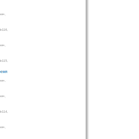
ия»,
№116,
ия»,
№115,
ремя
ия»,
ия»,
№114,
ия»,