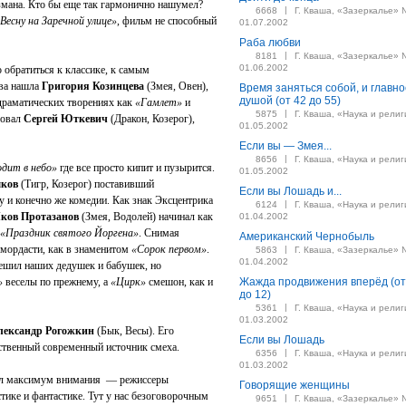
мана. Кто бы еще так гармонично нашумел?
|
6668
Г. Кваша, «Зазеркалье» 
Весну на Заречной улице»
, фильм не способный
01.07.2002
Раба любви
|
8181
Г. Кваша, «Зазеркалье» 
01.06.2002
 обратиться к классике, к самым
ава нашла
Григория Козинцева
(Змея, Овен),
Время заняться собой, и главно
душой (от 42 до 55)
 драматических творениях как
«Гамлет»
и
|
5875
Г. Кваша, «Наука и религ
ровал
Сергей Юткевич
(Дракон, Козерог),
01.05.2002
Если вы — Змея...
|
8656
Г. Кваша, «Наука и религ
одит в небо»
где все просто кипит и пузырится.
01.05.2002
шков
(Тигр, Козерог) поставивший
Если вы Лошадь и...
Ну и конечно же комедии. Как знак Эксцентрика
|
6124
Г. Кваша, «Наука и религ
ков Протазанов
(Змея, Водолей) начинал как
01.04.2002
«Праздник святого Йоргена»
. Снимая
Американский Чернобыль
-мордасти, как в знаменитом
«Сорок первом»
.
|
5863
Г. Кваша, «Зазеркалье» 
01.04.2002
ешил наших дедушек и бабушек, но
»
веселы по прежнему, а
«Цирк»
смешон, как и
Жажда продвижения вперёд (от
до 12)
|
5361
Г. Кваша, «Наука и религ
01.03.2002
лександр Рогожкин
(Бык, Весы). Его
Если вы Лошадь
твенный современный источник смеха.
|
6356
Г. Кваша, «Наука и религ
01.03.2002
кал максимум внимания — режиссеры
Говорящие женщины
тике и фантастике. Тут у нас безоговорочным
|
9651
Г. Кваша, «Зазеркалье» 