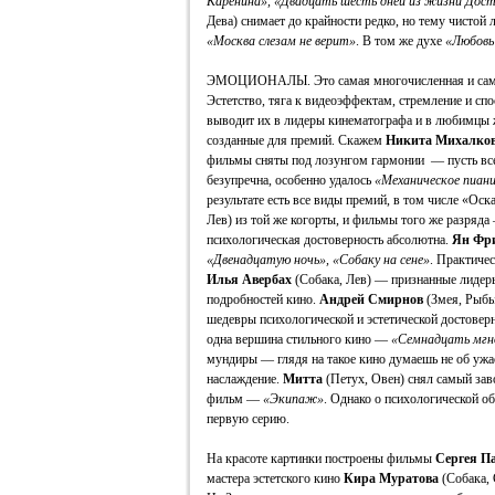
Каренина», «Двадцать шесть дней из жизни Досто
Дева) снимает до крайности редко, но тему чистой
«Москва слезам не верит»
. В том же духе
«Любовь 
ЭМОЦИОНАЛЫ. Это самая многочисленная и самая
Эстетство, тяга к видеоэффектам, стремление и спо
выводит их в лидеры кинематографа и в любимцы 
созданные для премий. Скажем
Никита Михалко
фильмы сняты под лозунгом гармонии — пусть все 
безупречна, особенно удалось
«Механическое пиан
результате есть все виды премий, в том числе «Ос
Лев) из той же когорты, и фильмы того же разряда
психологическая достоверность абсолютна.
Ян Фр
«Двенадцатую ночь», «Собаку на сене»
. Практиче
Илья Авербах
(Собака, Лев) — признанные лидер
подробностей кино.
Андрей Смирнов
(Змея, Рыбы
шедевры психологической и эстетической достовер
одна вершина стильного кино —
«Семнадцать мгн
мундиры — глядя на такое кино думаешь не об ужас
наслаждение.
Митта
(Петух, Овен) снял самый за
фильм —
«Экипаж»
. Однако о психологической о
первую серию.
На красоте картинки построены фильмы
Сергея П
мастера эстетского кино
Кира Муратова
(Собака,