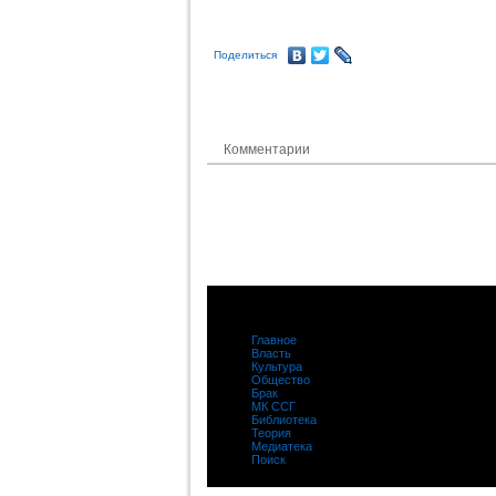
Поделиться
Комментарии
Главное
|
Власть
|
Культура
|
Общество
|
Брак
|
МК ССГ
|
Библиотека
|
Теория
|
Медиатека
|
Поиск
|