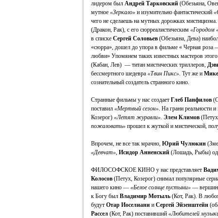
лидером был
Андрей Тарковский
(Обезьяна, Ове
мутное
«Зеркало»
и изумительно фантастический
«
чего не сделаешь на мутных дорожках мистицизма
(Дракон, Рак), с его сюрреалистическим
«Городом 
в списке
Сергей Соловьев
(Обезьяна, Дева) наибо
«сюрра», дошел до упора в фильме « Черная роза 
любви» Упомянем таких известных мастеров этого
(Кабан, Лев) — титан мистических триллеров,
Дэв
бессмертного шедевра
«Твин Пикс»
. Тут же и
Мике
сознательный создатель странного кино.
Странные фильмы у нас создает
Глеб Панфилов
(С
поставил
«Мертвый сезон»
. На грани реальности 
Козерог)
«Летят журавли»
.
Элем Климов
(Петух
пожаловать»
прошел к жуткой и мистической, по
Впрочем, не все так мрачно,
Юрий Чулюкин
(Зме
«Девчат»
,
Исидор Анненский
(Лошадь, Рыбы) о
ФИЛОСОФСКОЕ КИНО у нас представляет
Вади
Колосов
(Петух, Козерог) снимал популярные сери
нашего кино —
«Белое солнце пустыни»
— вершина
к Богу был
Владимир Мотыль
(Кот, Рак). В любо
будут
Отар Иоселиани
и
Сергей Эйзенштейн
(об
Рассел
(Кот, Рак) поставивший
«Любителей музык