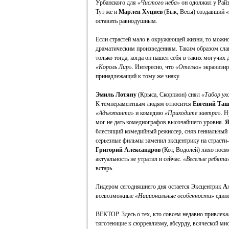
Урбанского для
«Чистого неба»
он одолжил у Райз
Тут же и
Марлен Хуциев
(Бык, Весы) создавший
«
оставить равнодушным.
Если страстей мало в окружающей жизни, то можно
драматическим произведениям. Таким образом сл
только тогда, когда он нашел себя в таких могучих
«Король Лир».
Интересно, что
«Отелло»
экранизи
принадлежащий к тому же знаку.
Эмиль Лотяну
(Крыса, Скорпион) снял
«Табор ух
К темпераментным людям относится
Евгений Та
«Адъютанта»
и комедию
«Приходите завтра»
. 
мог не дать комедиографов высочайшего уровня.
Я
блестящий комедийный режиссер, сняв гениальный
серьезные фильмы заменил эксцентрику на страсти
Григорий Александров
(Кот, Водолей) лихо посм
актуальность не утратил и сейчас.
«Веселые ребята
встарь.
Лидером сегодняшнего дня остается Эксцентрик
А
всевозможные
«Национальные особенности»
единс
ВЕКТОР. Здесь о тех, кто совсем недавно привле
тяготеющие к сюрреализму, абсурду, всяческой мис