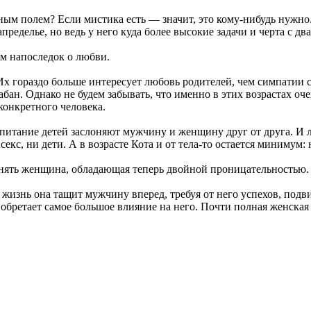
нным полем? Если мистика есть — значит, это кому-нибудь нужн
еделье, но ведь у него куда более высокие задачи и черта с два
им напоследок о любви.
 Их гораздо больше интересует любовь родителей, чем симпатии 
ан. Однако не будем забывать, что именно в этих возрастах оче
конкретного человека.
спитание детей заслоняют мужчину и женщину друг от друга. И 
с, ни дети. А в возрасте Кота и от тела-то остается минимум: 
ть женщина, обладающая теперь двойной проницательностью. Та
жизнь она тащит мужчину вперед, требуя от него успехов, подв
бретает самое большое влияние на него. Почти полная женская 