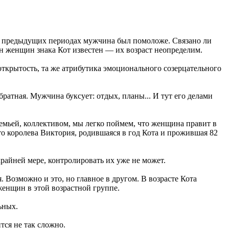
о в предыдущих периодах мужчина был помоложе. Связано ли
н женщин знака Кот известен — их возраст неопределим.
открытость, та же атрибутика эмоционального созерцательного
ратная. Мужчина буксует: отдых, планы... И тут его делами
емьей, коллективом, мы легко поймем, что женщина правит в
то королева Виктория, родившаяся в год Кота и прожившая 82
райней мере, контролировать их уже не может.
 Возможно и это, но главное в другом. В возрасте Кота
женщин в этой возрастной группе.
ьных.
тся не так сложно.