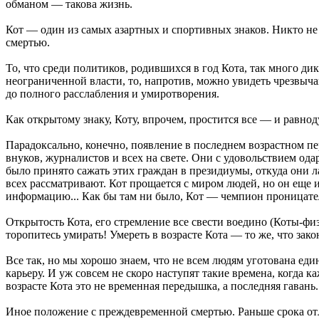
обманом — такова жизнь.
Кот — один из самых азартных и спортивных знаков. Никто не с
смертью.
То, что среди политиков, родившихся в год Кота, так много д
неограниченной власти, то, напротив, можно увидеть чрезвыч
до полного расслабления и умиротворения.
Как открытому знаку, Коту, впрочем, простится все — и равнод
Парадоксально, конечно, появление в последнем возрастном п
внуков, журналистов и всех на свете. Они с удовольствием од
было принято сажать этих граждан в президиумы, откуда они л
всех рассматривают. Кот прощается с миром людей, но он еще и
информацию... Как бы там ни было, Кот — чемпион проницате
Открытость Кота, его стремление все свести воедино (Коты-физ
торопитесь умирать! Умереть в возрасте Кота — то же, что зак
Все так, но мы хорошо знаем, что не всем людям уготована еди
карьеру. И уж совсем не скоро наступят такие времена, когда 
возрасте Кота это не временная передышка, а последняя гаван
Иное положение с преждевременной смертью. Раньше срока отл