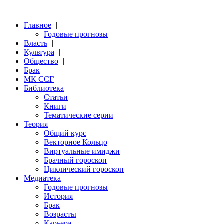
Главное
|
Годовые прогнозы
Власть
|
Культура
|
Общество
|
Брак
|
МК ССГ
|
Библиотека
|
Статьи
Книги
Тематические серии
Теория
|
Общий курс
Векторное Кольцо
Виртуальные имиджи
Брачный гороскоп
Циклический гороскоп
Медиатека
|
Годовые прогнозы
История
Брак
Возрасты
Карьера