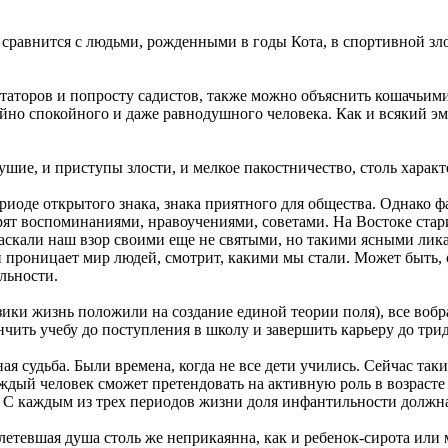
равнится с людьми, рожденными в годы Кота, в спортивной злост
иктаторов и попросту садистов, также можно объяснить кошачьим
айно спокойного и даже равнодушного человека. Как и всякий э
ушие, и приступы злости, и мелкое пакостничество, столь харак
ериоде открытого знака, знака приятного для общества. Однако
арят воспоминаниями, нравоучениями, советами. На Востоке стар
аскали наш взор своими еще не святыми, но такими ясными лика
 проницает мир людей, смотрит, какими мы стали. Может быть, о
льности.
ики жизнь положили на создание единой теории поля), все вобра
ончить учебу до поступления в школу и завершить карьеру до три
ная судьба. Были времена, когда не все дети учились. Сейчас та
каждый человек сможет претендовать на активную роль в возраст
ь. С каждым из трех периодов жизни доля инфантильности должна
етевшая душа столь же неприкаянна, как и ребенок-сирота или 