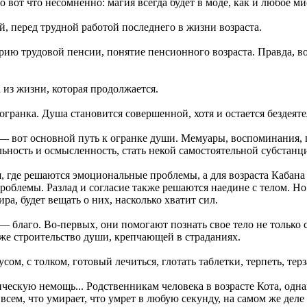
о вот что несомненно: магия всегда будет в моде, как и любое м
й, перед трудной работой последнего в жизни возраста.
рию трудовой пенсии, понятие пенсионного возраста. Правда, во 
 из жизни, которая продолжается.
 огранка. Душа становится совершенной, хотя и остается бездеят
 — вот основной путь к огранке души. Мемуары, воспоминания,
ность и осмысленность, стать некой самостоятельной субстанцие
я, где решаются эмоциональные проблемы, а для возраста Кабана 
роблемы. Разлад и согласие также решаются наедине с телом. Но
ра, будет вещать о них, насколько хватит сил.
— благо. Во-первых, они помогают познать свое тело не только с
 же строительство души, крепчающей в страданиях.
м, с толком, готовый лечиться, глотать таблетки, терпеть, терз
ическую немощь... Родственникам человека в возрасте Кота, одн
всем, что умирает, что умрет в любую секунду, на самом же деле 