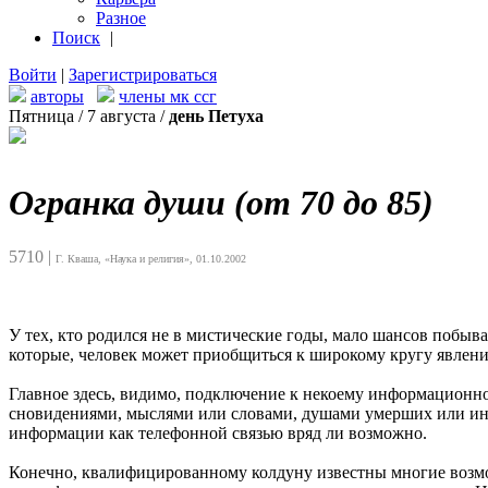
Разное
Поиск
|
Войти
|
Зарегистрироваться
авторы
члены мк ссг
Пятница / 7 августа /
день Петуха
Огранка души (от 70 до 85)
5710
|
Г. Кваша, «Наука и религия», 01.10.2002
У тех, кто родился не в мистические годы, мало шансов побыв
которые, человек может приобщиться к широкому кругу явлен
Главное здесь, видимо, подключение к некоему информационно
сновидениями, мыслями или словами, душами умерших или иноп
информации как телефонной связью вряд ли возможно.
Конечно, квалифицированному колдуну известны многие возможн