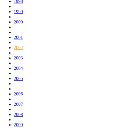
1998
|
1999
|
2000
|
2001
|
2002
|
2003
|
2004
|
2005
|
2006
|
2007
|
2008
|
2009