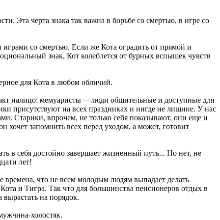
и. Эта черта знака так важна в борьбе со смертью, в игре со
и играми со смертью. Если же Кота оградить от прямой и
моциональный знак, Кот колеблется от бурных вспышек чувств
терное для Кота в любом обличий.
 факт налицо: мемуаристы —люди общительные и доступные для
ики присутствуют на всех праздниках и нигде не лишние. У нас
ми. Старики, впрочем, не только себя показывают, они еще и
н хочет запомнить всех перед уходом, а может, готовит
ть в себя достойно завершает жизненный путь... Но нет, не
дцати лет!
кие времена, что не всем молодым людям выпадает делать
е Кота и Тигра. Так что для большинства пенсионеров отдых в
 вырастать на порядок.
мужчина-холостяк.