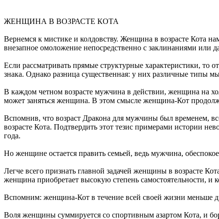
ЖЕНЩИНА В ВОЗРАСТЕ КОТА
Вернемся к мистике и колдовству. Женщина в возрасте Кота н
внезапное омоложение непосредственно с заклинаниями или да
Если рассматривать прямые структурные характеристики, то от
знака. Однако разница существенная: у них различные типы мы
В каждом четном возрасте мужчина в действии, женщина на холо
может заняться женщина. В этом смысле женщина-Кот продол
Вспомнив, что возраст Дракона для мужчины был временем, вс
возрасте Кота. Подтвердить этот тезис примерами истории нев
года.
Но женщине остается править семьей, ведь мужчина, обеспокое
Легче всего признать главной задачей женщины в возрасте Кота
женщина приобретает высокую степень самостоятельности, и к
Вспомним: женщина-Кот в течение всей своей жизни меньше дру
Воля женщины суммируется со спортивным азартом Кота, и боро