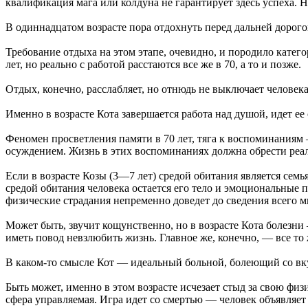
квалификация мага или колдуна не гарантирует здесь успеха. Н
В одиннадцатом возрасте пора отдохнуть перед дальней дорого
Требование отдыха на этом этапе, очевидно, и породило катего
лет, но реально с работой расстаются все же в 70, а то и позже.
Отдых, конечно, расслабляет, но отнюдь не выключает человека
Именно в возрасте Кота завершается работа над душой, идет ее
Феномен просветления памяти в 70 лет, тяга к воспоминаниям
осуждением. Жизнь в этих воспоминаниях должна обрести реаль
Если в возрасте Козы (3—7 лет) средой обитания является семь
средой обитания человека остается его тело и эмоциональные п
физические страдания непременно доведет до сведения всего ми
Может быть, звучит кощунственно, но в возрасте Кота болезни 
иметь повод невзлюбить жизнь. Главное же, конечно, — все то
В каком-то смысле Кот — идеальный больной, болеющий со вкусо
Быть может, именно в этом возрасте исчезает стыд за свою физ
сфера управляемая. Игра идет со смертью — человек объявляет 