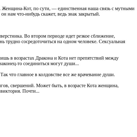
о. Женщина-Кот, по сути, — единственная наша связь с мутными
 он нам что-нибудь скажет, ведь знак закрытый.
сверстника. Во втором периоде идет резкое сближение,
нь трудно сосредоточиться на одном человеке. Сексуальная
лишь в возрастах Дракона и Кота нет препятствий между
наконец-то соединиться могут души...
к что главное в колдовстве все же врачевание души.
игов, свершений. Может быть, в возрасте Кота женщина,
виктория. Почти...