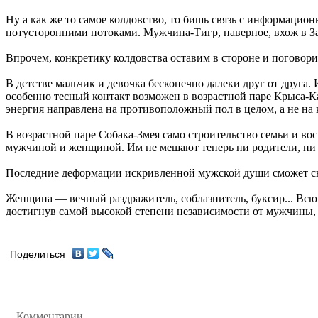
Ну а как же то самое колдовство, то бишь связь с информацио
потусторонними потоками. Мужчина-Тигр, наверное, вхож в Запр
Впрочем, конкретику колдовства оставим в стороне и поговор
В детстве мальчик и девочка бесконечно далеки друг от друга.
особенно тесный контакт возможен в возрастной паре Крыса-Каб
энергия направлена на противоположный пол в целом, а не на 
В возрастной паре Собака-Змея само строительство семьи и во
мужчиной и женщиной. Им не мешают теперь ни родители, ни сек
Последние деформации искривленной мужской души сможет сня
Женщина — вечный раздражитель, соблазнитель, буксир... Всю 
достигнув самой высокой степени независимости от мужчины, о
Поделиться
Комментарии