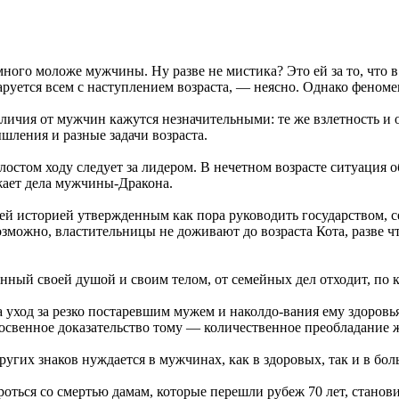
амного моложе мужчины. Ну разве не мистика? Это ей за то, чт
руется всем с наступлением возраста, — неясно. Однако феноме
личия от мужчин кажутся незначительными: те же взлетность и 
шления и разные задачи возраста.
стом ходу следует за лидером. В нечетном возрасте ситуация об
жает дела мужчины-Дракона.
ей историей утвержденным как пора руководить государством, с
озможно, властительницы не доживают до возраста Кота, разве ч
нный своей душой и своим телом, от семейных дел отходит, по к
 уход за резко постаревшим мужем и наколдо-вания ему здоровья.
освенное доказательство тому — количественное преобладание 
гих знаков нуждается в мужчинах, как в здоровых, так и в бол
ться со смертью дамам, которые перешли рубеж 70 лет, станови