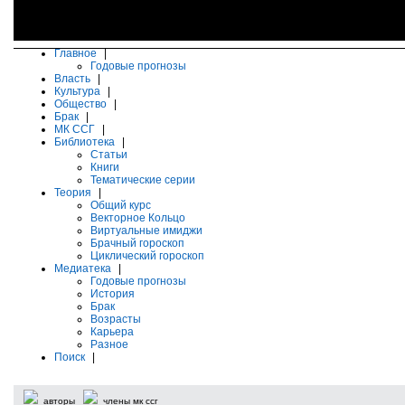
Главное
|
Годовые прогнозы
Власть
|
Культура
|
Общество
|
Брак
|
МК ССГ
|
Библиотека
|
Статьи
Книги
Тематические серии
Теория
|
Общий курс
Векторное Кольцо
Виртуальные имиджи
Брачный гороскоп
Циклический гороскоп
Медиатека
|
Годовые прогнозы
История
Брак
Возрасты
Карьера
Разное
Поиск
|
авторы
члены мк ссг