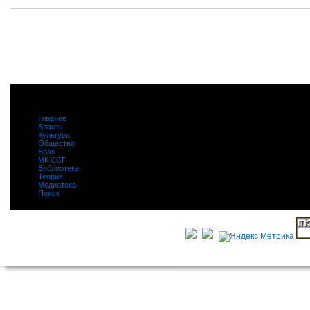
Главное
|
Власть
|
Культура
|
Общество
|
Брак
|
МК ССГ
|
Библиотека
|
Теория
|
Медиатека
|
Поиск
|