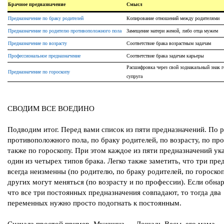
Брачное предназначение
Смысл
Предназначение по браку родителей
Копирование отношений между родителями
Предназначение по родителю противоположного пола
Замещение матери женой, либо отца мужем
Предназначение по возрасту
Соответствие брака возрастным задачам
Профессиональное предназначение
Соответствие брака задачам карьеры
Расшифровка через свой зодиакальный знак г
Предназначение по гороскопу
супруга
СВОДИМ ВСЕ ВОЕДИНО
Подводим итог. Перед вами список из пяти предназначений. По 
противоположного пола, по браку родителей, по возрасту, по про
также по гороскопу. При этом каждое из пяти предназначений ук
один из четырех типов брака. Легко также заметить, что три пре
всегда неизменны (по родителю, по браку родителей, по гороскоп
других могут меняться (по возрасту и по профессии). Если обна
что все три постоянных предназначения совпадают, то тогда два
переменных нужно просто подогнать к постоянным.
Сначала простой пример. Мужчина — Лошадь-Весы, его мама —