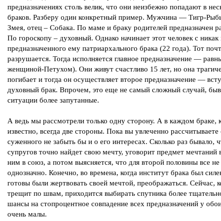
предназначениях столь велик, что они неизбежно попадают в нес
браков. Разберу один конкретный пример. Мужчина — Тигр-Рыб
Змея, отец – Собака. По маме и браку родителей предназначен р
По гороскопу – духовный. Однако начинает этот человек с никак
предназначенного ему патриархального брака (22 года). Тот поч
разрушается. Тогда исполняется главное предназначение — равны
женщиной-Петухом). Они живут счастливо 15 лет, но она трагич
погибает и тогда он осуществляет второе предназначение — всту
духовный брак. Впрочем, это еще не самый сложный случай, бы
ситуации более запутанные.
А ведь мы рассмотрели только одну сторону. А в каждом браке, 
известно, всегда две стороны. Пока вы увлеченно рассчитываете
суженного не забыть бы и о его интересах. Сколько раз бывало, ч
супругов точно найдет свою мечту, уговорит предмет мечтаний 
ним в союз, а потом выясняется, что для второй половины все не
однозначно. Конечно, во времена, когда институт брака был силе
готовы были жертвовать своей мечтой, преображаться. Сейчас, к
трещит по швам, приходится выбирать спутника более тщательно
шансы на стопроцентное совпадение всех предназначений у обо
очень малы.