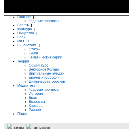
Главное
|
Годовые прогнозы
Власть
|
Культура
|
Общество
|
Брак
|
МК ССГ
|
Библиотека
|
Статьи
Книги
Тематические серии
Теория
|
Общий курс
Векторное Кольцо
Виртуальные имиджи
Брачный гороскоп
Циклический гороскоп
Медиатека
|
Годовые прогнозы
История
Брак
Возрасты
Карьера
Разное
Поиск
|
авторы
члены мк ссг