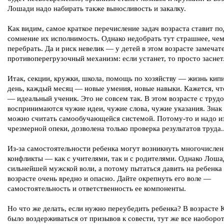
Лошади надо набирать также выносливость и закалку.
Как видим, самое краткое перечисление задач возраста ставит по
сомнение их исполнимость. Однако недобрать тут страшнее, че
перебрать. Да и риск невелик — у детей в этом возрасте замеча
противоперегрузочный механизм: если устанет, то просто заснет
Итак, секции, кружки, школа, помощь по хозяйству — жизнь кип
день, каждый месяц — новые умения, новые навыки. Кажется, чт
— идеальный ученик. Это не совсем так. В этом возрасте с труд
воспринимаются чужие идеи, чужие слова, чужие указания. Зна
можно считать самообучающейся системой. Потому-то и надо и
чрезмерной опеки, дозволена только проверка результатов труда..
Из-за самостоятельности ребенка могут возникнуть многочисле
конфликты — как с учителями, так и с родителями. Однако Лоша
сильнейшей мужской воли, а потому пытаться давить на ребенка 
возрасте очень вредно и опасно. Дайте окрепнуть его воле —
самостоятельность и ответственность ее компоненты.
Но что же делать, если нужно переубедить ребенка? В возрасте 
было воздерживаться от призывов к совести, тут же все наоборо