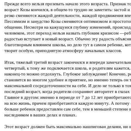
Прежде всего нельзя прозевать начало этого возраста. Признак то
возраст Козы кончился, в общем-то трудно не заметить: застой и
резко сменяются жаждой деятельности, жаждой продвижения впе
Пессимизм и занудство Козы сменяются оптимизмом и простото
общении. Несмотря на кажущуюся глубину изменений, происхо
человеком, этот переход нельзя назвать глубоким кризисом —реб
радостью вступает в новый возраст. Обычно эту радость объясн
благотворным влиянием школы, но дело тут в самом ребенке, ко
творит особую, приподнятую атмосферу начальных классов.
Итак, тяжелый третий возраст закончился и впереди замечательн
четвертый, к тому же подключается школа, и родителям кажется,
наконец-то можно отдохнуть. Глубокое заблуждение! Конечно, р
становится во многом удобнее и приятнее, но именно теперь он 
максимальной сосредоточенности на себе. И дело не только в том
последний возраст, когда родители сохраняют авторитет в глазах
Главное в другом: именно в периоде от 7 до 12 лет приобретают
на всю жизнь, причем приобретаются каждую минуту. А потому
больше ребенок предоставлен сам себе, тем в меньшей степени о
наследником в ваших делах и планах.
Этот возраст должен быть максимально нашпигован делами, ни 