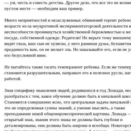
— ум, честь и совесть детства. Другое дело, что все это не возни
пустом месте — необходим ваш пример.
Много неприятностей и незаслуженных обвинений терпит ребено
возрасте из-за неукротимой экспериментаторской деятельности 
неспособности проникнуться хозяйственной бережливостью к ме
посуде, собственной одежде. Родители! Не верьте тому внешнему
видят глаза, ваш сын не хулиган, у него ранимая душа, беззаветн
преданность вам, он не желает зла. Не наказывайте его, если не 
его безусловной вине.
Не пытайтесь также гасить темперамент ребенка. Если же темпе
становится разрушительным, направьте его в полезное русло, на
работой.
Зная специфику мышления людей, родившихся в год Лошади, м
разобраться с тем, какое обучение должно быть в начальной школ
Становится совершенно ясно, что центральная задача начально
это не определенная сумма знаний, а умение мыслить, а также
преподавание некой общемировоззренческой картины. Лошадь 
открытый знак, знания этого знака не должны быть глубоки и
детализированы, они должны быть широки и всеобщи. Новаторст