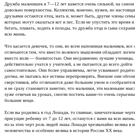
Дружба мальчишек в 7—12 лет кажется очень сильной, на самом
довольно поверхностна. Коллектив, конечно, нужен, но настоящ
друзьями остаются отец, мать и, может быть, другие члены семь
которых могут оказаться кот и пес. Если не упустить это время и
бегать, плавать, ходить в походы, то дружба отца и сына сохрани
всю жизнь.
Что касается девочек, то они, во всем напоминая мальчиков, все 
отличаются тем, что вместо волевого мышления обладают логич
вместо воли — боевитостью. Они несравненно лучшие ученицы,
действительно учатся у учителей, а не пытаются до всего дойти
самостоятельно. Они более управляемы, легче усваивают родите
догмы, не пытаясь все истины перепроверять. Внешне они обго
сверстников, ибо отличаются даже большим умом и сообразител
и не сразу становится заметно, что мальчики, эти маленькие мыс
хуже отвечая на уроках, смогли постичь какие-то очень серьезны
большие вещи.
Если вы родились в год Лошади, то главные, замечательные черт
присущие ребенку от 7 до 12 лет, останутся с вами на всю жизн
из-за этих черт роль людей знака Лошади чрезвычайно велика в 
человечества и особенно велика в истории России XX века.