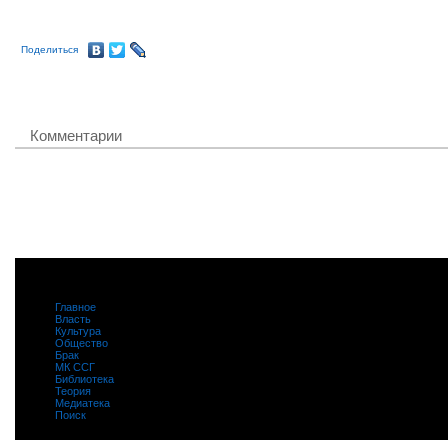
Поделиться
Комментарии
Главное
|
Власть
|
Культура
|
Общество
|
Брак
|
МК ССГ
|
Библиотека
|
Теория
|
Медиатека
|
Поиск
|