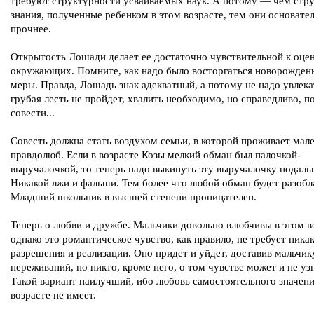
требуют структурности усваиваемых наук. А потому — чем стр
знания, полученные ребенком в этом возрасте, тем они основател
прочнее.
Открытость Лошади делает ее достаточно чувствительной к оце
окружающих. Помните, как надо было восторгаться новорожден
меры. Правда, Лошадь знак адекватный, а потому не надо увлека
грубая лесть не пройдет, хвалить необходимо, но справедливо, п
совести...
Совесть должна стать воздухом семьи, в которой проживает мал
правдолюб. Если в возрасте Козы мелкий обман был палочкой-
выручалочкой, то теперь надо выкинуть эту выручалочку подаль
Никакой лжи и фальши. Тем более что любой обман будет разобл
Младший школьник в высшей степени проницателен.
Теперь о любви и дружбе. Мальчики довольно влюбчивы в этом в
однако это романтическое чувство, как правило, не требует ника
разрешения и реализации. Оно придет и уйдет, доставив мальчик
переживаний, но никто, кроме него, о том чувстве может и не уз
Такой вариант наилучший, ибо любовь самостоятельного значени
возрасте не имеет.