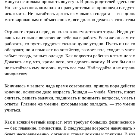
минута не должна пропасть впустую. И роль родителей здесь оче
Но вот указания, команды и нравоучительные проповеди следует
исключить. Не пытайтесь делать из мальчика солдата — все дол
мотивированным и объясненным, все должно делаться сознатель
Отриньте страхи перед использованием детского труда. Недопу
лишь на-сильное вовлечение ребенка в работу. Если же он сам го
работать, то пусть трудится сколько душе угодно. Пусть он не т
обслужит, но и поможет по хозяйству, вымоет пол, сходит в мага
забьет гвоздь, зашьет одежду. Как подвести ребенка к этим дела
Доказать ему, что, кроме него, это сделать некому. И что бы он н
не пытайтесь ему помочь, пусть все сам. Наблюдайте и не огран
инициативу.
Кончилось у вашего чада время созерцания, пришла пора действ
конечно, основное дело возраста Лошади — учеба. Читать, писат
считать, решать задачки, поднимать и понимать вопросы, уметь
ответы. Главное же умение, которым надо овладеть, — это умен
учиться.
Как и всякий четный возраст, этот требует больших физических 
— бег, плавание, гимнастика. В следующем возрасте накачиват
будет несвоевременно, организм станет ломким и хрупким. В во