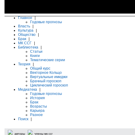
Главное
|
Годовые прогнозы
Власть
|
Культура
|
Общество
|
Брак
|
МК ССГ
|
Библиотека
|
Статьи
Книги
Тематические серии
Теория
|
Общий курс
Векторное Кольцо
Виртуальные имиджи
Брачный гороскоп
Циклический гороскоп
Медиатека
|
Годовые прогнозы
История
Брак
Возрасты
Карьера
Разное
Поиск
|
авторы
члены мк ссг