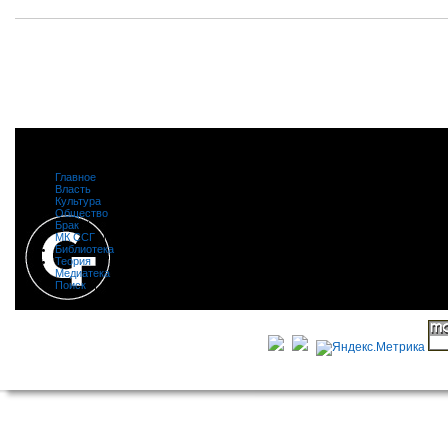
Главное
|
Власть
|
Культура
|
Общество
|
Брак
|
МК ССГ
|
Библиотека
|
Теория
|
Медиатека
|
Поиск
|