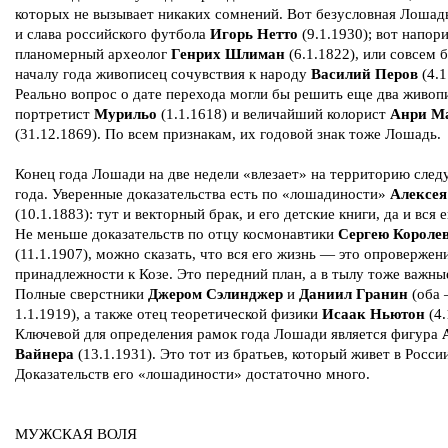
которых не вызывает никаких сомнений. Вот безусловная Лоша
и слава российского футбола
Игорь Нетто
(9.1.1930); вот напор
планомерный археолог
Генрих Шлиман
(6.1.1822), или совсем б
началу года живописец сочувствия к народу
Василий Перов
(4.1
Реально вопрос о дате перехода могли бы решить еще два живо
портретист
Мурильо
(1.1.1618) и величайший колорист
Анри М
(31.12.1869). По всем признакам, их годовой знак тоже Лошадь.
Конец года Лошади на две недели «влезает» на территорию сле
года. Уверенные доказательства есть по «лошадиности»
Алексея
(10.1.1883): тут и векторный брак, и его детские книги, да и вся е
Не меньше доказательств по отцу космонавтики
Сергею Короле
(11.1.1907), можно сказать, что вся его жизнь — это опровержен
принадлежности к Козе. Это передний план, а в тылу тоже важны
Полные сверстники
Джером Сэлинджер
и
Даниил Гранин
(оба
1.1.1919), а также отец теоретической физики
Исаак Ньютон
(4.
Ключевой для определения рамок года Лошади является фигура
Вайнера
(13.1.1931). Это тот из братьев, который живет в Росси
Доказательств его «лошадиности» достаточно много.
МУЖСКАЯ ВОЛЯ