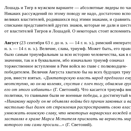
Лошадь и Тигр в мужском варианте — абсолютные лидеры по час
Никаких рассуждений по этому поводу не надо, достаточно всп
великих властителей, родившихся под этими знаками, и сравнить 
списками представителей других знаков, которые не дали и шест
от властителей Тигров и Лошадей. О некоторых стоит вспомнить
Август
(23 сентября 63 г. до н. э. — 14 г. н. э.), римский императо
н. э. — 14 г. н. э.). Величие, слава, триумф. Может быть, его пра
было самым триумфальным за всю историю человечества, как в
значении, так и в буквальном, ибо изначально триумф означал
торжественное вступление в Рим войск во главе с полководцем-
победителем. Величия Августа хватило бы на всех будущих три
ров, вместе взятых.
«Диктаторскую власть народ предлагал ем
неотступно, но он на коленях, спустив с плеч тогу, обнажив гру
его от этого избавить»
(Г. Светоний). Что касается триумфа в
политики, то главными были не военные победы, а достигнутый 
«Никакому народу он не объявлял войны без причин законных и 
настолько был далек от стремления распространять свою влас
умножать воинскую славу, что некоторых варварских вождей 
заставлял в храме Марса Мстителя присягать на верность мир
которого они сами просили...»
(Г. Светоний).