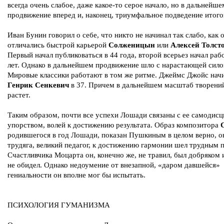
всегда очень слабое, даже какое-то серое начало, но в дальнейш
продвижение вперед и, наконец, триумфальное подведение итого
Иван Бунин говорил о себе, что никто не начинал так слабо, как 
отличались быстрой карьерой
Солженицын
или
Алексей Толст
Первый начал публиковаться в 44 года, второй всерьез начал раб
лет. Однако в дальнейшем продвижение шло с нарастающей сило
Мировые классики работают в том же ритме. Джеймс Джойс начи
Генрик Сенкевич
в 37. Причем в дальнейшем масштаб творени
растет.
Таким образом, почти все успехи Лошади связаны с ее самодисц
упорством, волей к достижению результата. Образ композитора
родившегося в год Лошади, показан Пушкиным в целом верно, о
трудяга, великий педагог, к достижению гармонии шел трудным 
Счастливчика Моцарта он, конечно же, не травил, был добряком
не обидел. Однако недоумение от внезапной, «даром давшейся»
гениальности он вполне мог бы испытать.
ПСИХОЛОГИЯ ГУМАНИЗМА