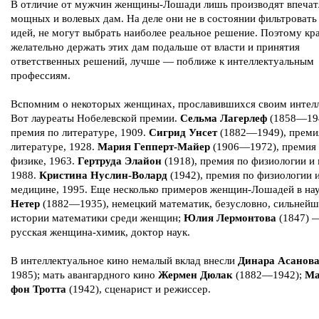
В отличие от мужчин женщины-Лошади лишь производят впечат
мощных и волевых дам. На деле они не в состоянии фильтровать
идей, не могут выбрать наиболее реальное решение. Поэтому кр
желательно держать этих дам подальше от власти и принятия
ответственных решений, лучше — поближе к интеллектуальным
профессиям.
Вспомним о некоторых женщинах, прославившихся своим интел
Вот лауреаты Нобелевской премии.
Сельма Лагерлеф
(1858—194
премия по литературе, 1909.
Сигрид Унсет
(1882—1949), преми
литературе, 1928.
Мария Гепперт-Майер
(1906—1972), премия
физике, 1963.
Гертруда Элайон
(1918), премия по физиологии и
1988.
Кристина Нуслин-Волард
(1942), премия по физиологии 
медицине, 1995. Еще несколько примеров женщин-Лошадей в на
Нетер
(1882—1935), немецкий математик, безусловно, сильнейш
истории математики среди женщин;
Юлия Лермонтова
(1847) 
русская женщина-химик, доктор наук.
В интеллектуальное кино немалый вклад внесли
Динара Асанов
1985); мать авангардного кино
Жермен Дюлак
(1882—1942);
Ма
фон Тротта
(1942), сценарист и режиссер.