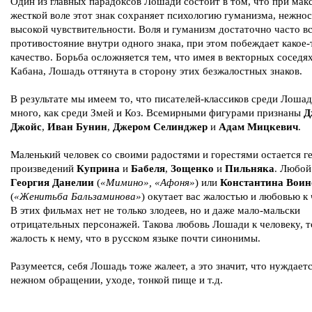
Один из главных парадоксов Лошади состоит в том, что при мак
жесткой воле этот знак сохраняет психологию гуманизма, нежнос
высокой чувствительности. Воля и гуманизм достаточно часто в
противостояние внутри одного знака, при этом побеждает какое-
качество. Борьба осложняется тем, что имея в векторных соседя
Кабана, Лошадь оттянута в сторону этих безжалостных знаков.
В результате мы имеем то, что писателей-классиков среди Лошад
много, как среди Змей и Коз. Всемирными фигурами признаны
Д
Джойс
,
Иван Бунин
,
Джером Селинджер
и
Адам Мицкевич
.
Маленький человек со своими радостями и горестями остается г
произведений
Куприна
и
Бабеля
,
Зощенко
и
Пильняка
. Любой
Георгия Данелии
(
«Мимино», «Афоня»
) или
Константина Воин
(
«Женитьба Бальзаминова»
) окутает вас жалостью и любовью к 
В этих фильмах нет не только злодеев, но и даже мало-мальски
отрицательных персонажей. Такова любовь Лошади к человеку, т
жалость к нему, что в русском языке почти синонимы.
Разумеется, себя Лошадь тоже жалеет, а это значит, что нуждаетс
нежном обращении, уходе, тонкой пище и т.д.