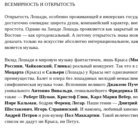
ВСЕМИРНОСТЬ И ОТКРЫТОСТЬ
Открытость Лошади, особенно проживающей в имперских госуда
достаточно очевидна: широта души, компанейский характер, вн
простота. Однако на Западе Лошадь проявляется как закрытый зн
Востоке — как ортодоксальный. А потому открытость знака мо
доказать только на искусстве абсолютно интернациональном, ка
является музыка.
Вклад Лошади в мировую музыку фантастичен, лишь Крыса (
Мо
Россини
,
Чайковский
,
Глинка
) реальный конкурент. Так что в 
Моцарта
(Крыса) и
Сальери
(Лошадь) у Крысы нет однозначног
преимущества. Балет и опера без лошадиных мелодий немыслимы
симфоническая музыка тоже. Вспомним великого
Джакомо Пуч
уникального
Антонио Вивальди
, гениальнейшего
Фридерика 
также —
Роберт Шуман
,
Кристоф Глюк
,
Карл Мария Вебер
, в
Имре Кальман
, бодряк
Ференц Легар
. Наши гении —
Дмитрий
Шостакович
,
Игорь Стравинский
. И наконец, любимый кинок
Андрей Петров
и рок-кумир
Пол Маккартни
. Такой величеств
список не дадут ни Крыса, ни Петух.