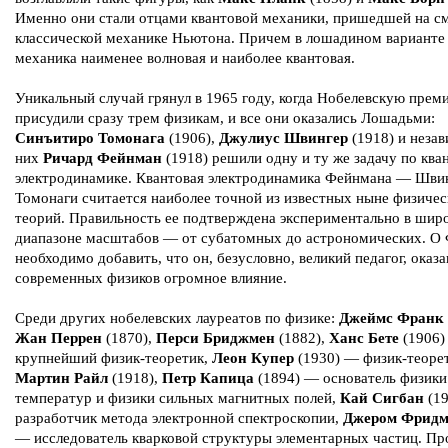
Именно они стали отцами квантовой механики, пришедшей на с
классической механике Ньютона. Причем в лошадином варианте 
механика наименее волновая и наиболее квантовая.
Уникальный случай грянул в 1965 году, когда Нобелевскую прем
присудили сразу трем физикам, и все они оказались Лошадьми:
Синъитиро Томонага
(1906),
Джулиус Швингер
(1918) и незав
них
Ричард Фейнман
(1918) решили одну и ту же задачу по ква
электродинамике. Квантовая электродинамика Фейнмана — Шви
Томонаги считается наиболее точной из известных ныне физиче
теорий. Правильность ее подтверждена экспериментально в шир
диапазоне масштабов — от субатомных до астрономических. О
необходимо добавить, что он, безусловно, великий педагог, оказ
современных физиков огромное влияние.
Среди других нобелевских лауреатов по физике:
Джеймс Франк
Жан Перрен
(1870),
Перси Бриджмен
(1882),
Ханс Бете
(1906)
крупнейший физик-теоретик,
Леон Купер
(1930) — физик-теорет
Мартин Райл
(1918),
Петр Капица
(1894) — основатель физики
температур и физики сильных магнитных полей,
Кай Сигбан
(1
разработчик метода электронной спектроскопии,
Джером Фрид
— исследователь кварковой структуры элементарных частиц. Пр