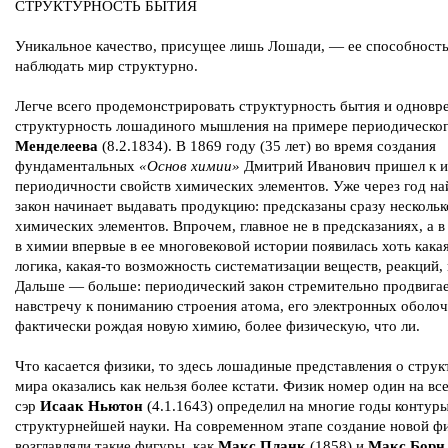
СТРУКТУРНОСТЬ БЫТИЯ
Уникальное качество, присущее лишь Лошади, — ее способност
наблюдать мир структурно.
Легче всего продемонстрировать структурность бытия и одновр
структурность лошадиного мышления на примере периодическог
Менделеева
(8.2.1834). В 1869 году (35 лет) во время создания
фундаментальных
«Основ химии»
Дмитрий Иванович пришел к и
периодичности свойств химических элементов. Уже через год н
закон начинает выдавать продукцию: предсказаны сразу несколь
химических элементов. Впрочем, главное не в предсказаниях, а в
в химии впервые в ее многовековой истории появилась хоть кака
логика, какая-то возможность систематизации веществ, реакций, 
Дальше — больше: периодический закон стремительно продвига
навстречу к пониманию строения атома, его электронных оболоч
фактически рождая новую химию, более физическую, что ли.
Что касается физики, то здесь лошадиные представления о стру
мира оказались как нельзя более кстати. Физик номер один на вс
сэр
Исаак Ньютон
(4.1.1643) определил на многие годы контуры
структурнейшей науки. На современном этапе создание новой ф
возглавляли такие фигуры, как
Макс Планк
(1858) и
Макс Борн