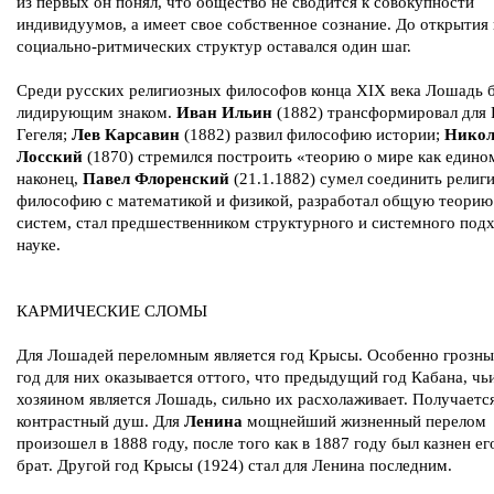
из первых он понял, что общество не сводится к совокупности
индивидуумов, а имеет свое собственное сознание. До открытия
социально-ритмических структур оставался один шаг.
Среди русских религиозных философов конца XIX века Лошадь 
лидирующим знаком.
Иван Ильин
(1882) трансформировал для 
Гегеля;
Лев Карсавин
(1882) развил философию истории;
Никол
Лосский
(1870) стремился построить «теорию о мире как едино
наконец,
Павел Флоренский
(21.1.1882) сумел соединить религ
философию с математикой и физикой, разработал общую теорию
систем, стал предшественником структурного и системного подх
науке.
КАРМИЧЕСКИЕ СЛОМЫ
Для Лошадей переломным является год Крысы. Особенно грозны
год для них оказывается оттого, что предыдущий год Кабана, чь
хозяином является Лошадь, сильно их расхолаживает. Получаетс
контрастный душ. Для
Ленина
мощнейший жизненный перелом
произошел в 1888 году, после того как в 1887 году был казнен е
брат. Другой год Крысы (1924) стал для Ленина последним.