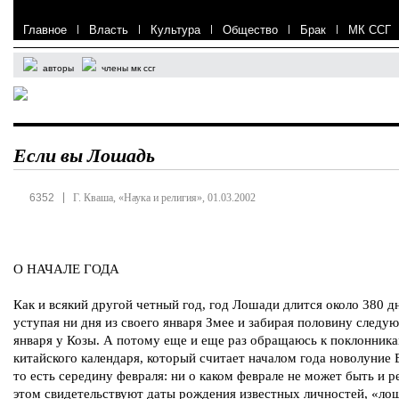
Главное
|
Власть
|
Культура
|
Общество
|
Брак
|
МК ССГ
авторы
члены мк ссг
Если вы Лошадь
|
6352
Г. Кваша, «Наука и религия», 01.03.2002
О НАЧАЛЕ ГОДА
Как и всякий другой четный год, год Лошади длится около 380 дн
уступая ни дня из своего января Змее и забирая половину следу
января у Козы. А потому еще и еще раз обращаюсь к поклонник
китайского календаря, который считает началом года новолуние 
то есть середину февраля: ни о каком феврале не может быть и р
этом свидетельствуют даты рождения известных личностей, «ло