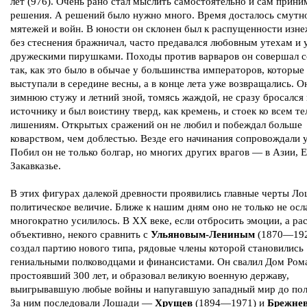
лет (976). Очень рано стал мыслить самостоятельно и сам прини
решения. А решений было нужно много. Время досталось смутно
мятежей и войн. В юности он склонен был к распущенности изне
без стеснения бражничал, часто предавался любовным утехам и 
дружескими пирушками. Походы против варваров он совершал с
так, как это было в обычае у большинства императоров, которые
выступали в середине весны, а в конце лета уже возвращались. 
зимнюю стужу и летний зной, томясь жаждой, не сразу бросался 
источнику и был воистину тверд, как кремень, и стоек ко всем т
лишениям. Открытых сражений он не любил и побеждал больше
коварством, чем доблестью. Везде его начинания сопровождали 
Побил он не только болгар, но многих других врагов — в Азии, 
Закавказье.
В этих фигурах далекой древности проявились главные черты Ло
политическое величие. Ближе к нашим дням оно не только не осл
многократно усилилось. В XX веке, если отбросить эмоции, а ра
объективно, некого сравнить с
Ульяновым-Лениным
(1870—192
создал партию нового типа, рядовые члены которой становились
гениальными полководцами и финансистами. Он свалил Дом Ром
простоявший 300 лет, и образовал великую военную державу,
выигрывавшую любые войны и напугавшую западный мир до пол
За ним последовали Лошади —
Хрущев
(1894—1971) и
Брежне