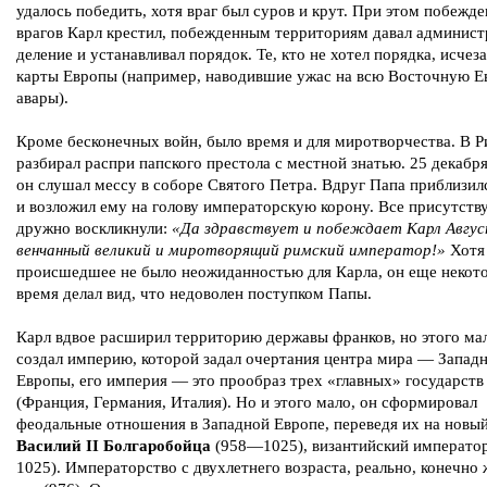
удалось победить, хотя враг был суров и крут. При этом побежд
врагов Карл крестил, побежденным территориям давал админист
деление и устанавливал порядок. Те, кто не хотел порядка, исчеза
карты Европы (например, наводившие ужас на всю Восточную Е
авары).
Кроме бесконечных войн, было время и для миротворчества. В 
разбирал распри папского престола с местной знатью. 25 декабря
он слушал мессу в соборе Святого Петра. Вдруг Папа приблизил
и возложил ему на голову императорскую корону. Все присутст
дружно воскликнули:
«Да здравствует и побеждает Карл Авгус
венчанный великий и миротворящий римский император!»
Хотя
происшедшее не было неожиданностью для Карла, он еще некот
время делал вид, что недоволен поступком Папы.
Карл вдвое расширил территорию державы франков, но этого мал
создал империю, которой задал очертания центра мира — Запад
Европы, его империя — это прообраз трех «главных» государст
(Франция, Германия, Италия). Но и этого мало, он сформировал
феодальные отношения в Западной Европе, переведя их на новый
Василий II Болгаробойца
(958—1025), византийский императо
1025). Императорство с двухлетнего возраста, реально, конечно ж