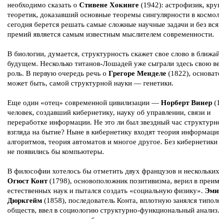
необходимо сказать о
Стивене Хокинге
(1942): астрофизик, кр
теоретик, доказавший основные теоремы сингулярности в космол
сегодня берется решать самые сложные научные задачи и без вс
премий является самым известным мыслителем современности.
В биологии, думается, структурность скажет свое слово в ближ
будущем. Несколько титанов-Лошадей уже сыграли здесь свою в
роль. В первую очередь речь о
Грегоре Менделе
(1822), основат
может быть, самой структурной науки — генетики.
Еще один «отец» современной цивилизации —
Норберт Винер
(
человек, создавший кибернетику, науку об управлении, связи и
переработке информации. Не это ли был звездный час структурн
взгляда на бытие? Ныне в кибернетику входят теория информаци
алгоритмов, теория автоматов и многое другое. Без кибернетики
не появились бы компьютеры.
В философии хотелось бы отметить двух французов и нескольких
Огюст Конт
(1798), основоположник позитивизма, верил в преи
естественных наук и пытался создать «социальную физику».
Эми
Дюркгейм
(1858), последователь Конта, вплотную занялся типол
обществ, ввел в социологию структурно-функциональный анализ