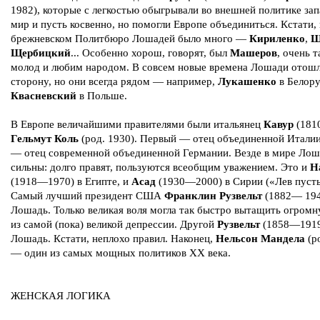
1982), которые с легкостью обыгрывали во внешней политике за
мир и пусть косвенно, но помогли Европе объединиться. Кстати, 
брежневском Политбюро Лошадей было много —
Кириленко
,
Ш
Щербицкий
... Особенно хорош, говорят, был
Машеров
, очень т
молод и любим народом. В совсем новые времена Лошади отошл
сторону, но они всегда рядом — например,
Лукашенко
в Белору
Квасневский
в Польше.
В Европе величайшими правителями были итальянец
Кавур
(181
Гельмут Коль
(род. 1930). Первый — отец объединенной Италии
— отец современной объединенной Германии. Везде в мире Лош
сильны: долго правят, пользуются всеобщим уважением. Это и
Н
(1918—1970) в Египте, и
Асад
(1930—2000) в Сирии («Лев пуст
Самый лучший президент США
Франклин Рузвельт
(1882— 194
Лошадь. Только великая воля могла так быстро вытащить огром
из самой (пока) великой депрессии. Другой
Рузвельт
(1858—1919
Лошадь. Кстати, неплохо правил. Наконец,
Нельсон Мандела
(р
— один из самых мощных политиков XX века.
ЖЕНСКАЯ ЛОГИКА