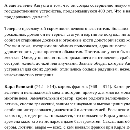
А еще величие Августа в том, что он создал совершенно новую 
государственного устройства, продержавшуюся 400 лет. Что в 
продержалось дольше?
Теперь о пресловутой скромности великого властителя. Больших 
роскошных домов он не терпел, статуй и картин не покупал, но з
собирал старинные доспехи и огромные кости доисторических ж
Столы и ложа, которыми он обычно пользовался, едва ли могли
удовлетворить даже простого обывателя. Постель же у него была
жесткая. Одежду он носил только домашнего изготовления, сра
сестрой, женой, дочкой или внучками. Званые обеды, которые Ав
устраивал для своих друзей, отличались больше радушием, неже
изысканностью угощения.
Карл Великий
(742—814), король франков (768— 814). Какое р
величие и неизгладимый след в истории, пример для многих мон
многие века. Замечательный оратор, кроме родного великолепно 
латынь, сносно греческий, занимался науками и высоко ценил уч
особенно интересовался диалектикой и астрономией. Если вспом
каких годах идет речь, то окажется, что положение Карла уникал
времена мало кто из монархов даже был грамотен. Саксы, ланго
сербы, лютичи, авары — всех, с кем воевали франки при Карле В