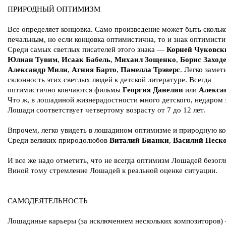
ПРИРОДНЫЙ ОПТИМИЗМ
Все определяет концовка. Само произведение может быть скольк
печальным, но если концовка оптимистична, то и знак оптимисти
Среди самых светлых писателей этого знака —
Корней Чуковск
Юлиан Тувим
,
Исаак Бабель
,
Михаил Зощенко
,
Борис Заход
Александр Милн
,
Агния Барто
,
Памелла Трэверс
. Легко замет
склонность этих светлых людей к детской литературе. Всегда
оптимистично кончаются фильмы
Георгия Данелии
или
Алекса
Что ж, в лошадиной жизнерадостности много детского, недаром 
Лошади соответствует четвертому возрасту от 7 до 12 лет.
Впрочем, легко увидеть в лошадином оптимизме и природную к
Среди великих природолюбов
Виталий Бианки
,
Василий Песк
И все же надо отметить, что не всегда оптимизм Лошадей безогл
Виной тому стремление Лошадей к реальной оценке ситуации.
САМОДЕЯТЕЛЬНОСТЬ
Лошадиные карьеры (за исключением нескольких композиторов)