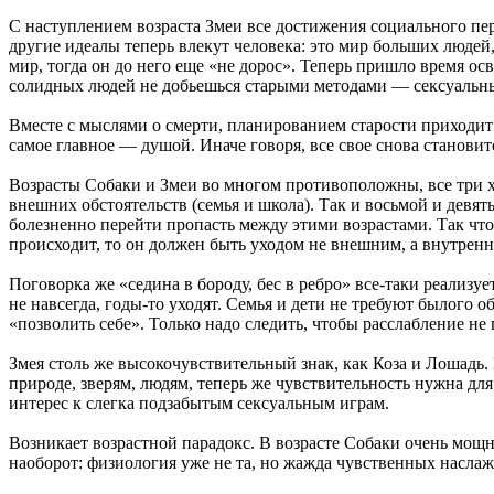
С наступлением возраста Змеи все достижения социального пе
другие идеалы теперь влекут человека: это мир больших людей,
мир, тогда он до него еще «не дорос». Теперь пришло время ос
солидных людей не добьешься старыми методами — сексуальн
Вместе с мыслями о смерти, планированием старости приходит
самое главное — душой. Иначе говоря, все свое снова становитс
Возрасты Собаки и Змеи во многом противоположны, все три х
внешних обстоятельств (семья и школа). Так и восьмой и девя
болезненно перейти пропасть между этими возрастами. Так что е
происходит, то он должен быть уходом не внешним, а внутренн
Поговорка же «седина в бороду, бес в ребро» все-таки реализуе
не навсегда, годы-то уходят. Семья и дети не требуют былого о
«позволить себе». Только надо следить, чтобы расслабление н
Змея столь же высокочувствительный знак, как Коза и Лошадь.
природе, зверям, людям, теперь же чувствительность нужна дл
интерес к слегка подзабытым сексуальным играм.
Возникает возрастной парадокс. В возрасте Собаки очень мощна
наоборот: физиология уже не та, но жажда чувственных насла