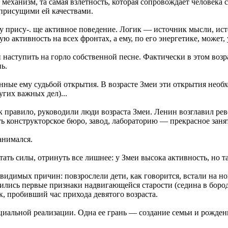
механизм, та самая взлетность, которая сопровождает человека 
и присущими ей качествами.
му прису-. ще активное поведение. Логик — источник мысли, ист
ую активность на всех фронтах, а ему, по его энергетике, может
 наступить на горло собственной песне. Фактически в этом возр
ь.
ные ему судьбой открытия. В возрасте Змеи эти открытия необхо
угих важных дел)...
к правило, руководили люди возраста Змеи. Ленин возглавил рев
вить конструкторское бюро, завод, лабораторию — прекрасное занят
анимался.
ть силы, отринуть все лишнее: у Змеи высока активность, но та
 видимых причин: повзрослели дети, как говорится, встали на но
оявились первые признаки надвигающейся старости (седина в бор
, пробивший час прихода девятого возраста.
циальной реализации. Одна ее грань — создание семьи и рожден