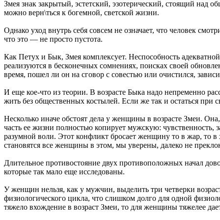
Змея знак закрытый, эстетский, эзотерический, стоящий над общ
можно верн\ться к богемной, светской жизни.
Однако уход внутрь себя совсем не означает, что человек смот
что это — не просто пустота.
Как Петух и Бык, Змея комплексует. Неспособность адекватно
реализуются в бесконечных сомнениях, поисках своей обновлен
время, пошел ли он на сговор с совестью или очистился, завис
И еще кое-что из теории. В возрасте Быка надо непременно расс
жить без общественных костылей. Если же так и остаться при
Несколько иначе обстоят дела у женщины в возрасте Змеи. Она,
часть ее жизни полностью копирует мужскую: чувственность, з
разумной воли. Этот конфликт бросает женщину то в жар, то в
становятся все женщины в этом, мы уверены, далеко не прекло
Длительное противостояние двух противоположных начал доволь
которые так мало еще исследованы.
У женщин нельзя, как у мужчин, выделить три четверки возрас
физиологического цикла, что слишком долго для одной физиоло
тяжело вхождение в возраст Змеи, то для женщины тяжелее дает