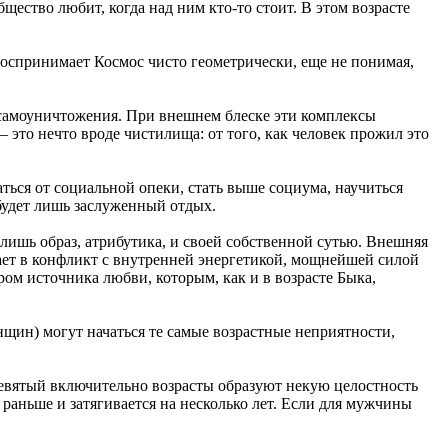
щество любит, когда над ним кто-то стоит. В этом возрасте
 воспринимает Космос чисто геометрически, еще не понимая,
 самоуничтожения. При внешнем блеске эти комплексы
это нечто вроде чистилища: от того, как человек прожил это
заться от социальной опеки, стать выше социума, научиться
будет лишь заслуженный отдых.
 лишь образ, атрибутика, и своей собственной сутью. Внешняя
пает в конфликт с внутренней энергетикой, мощнейшей силой
ом источника любви, которым, как и в возрасте Быка,
нщин) могут начаться те самые возрастные неприятности,
 девятый включительно возрасты образуют некую целостность
 раньше и затягивается на несколько лет. Если для мужчины