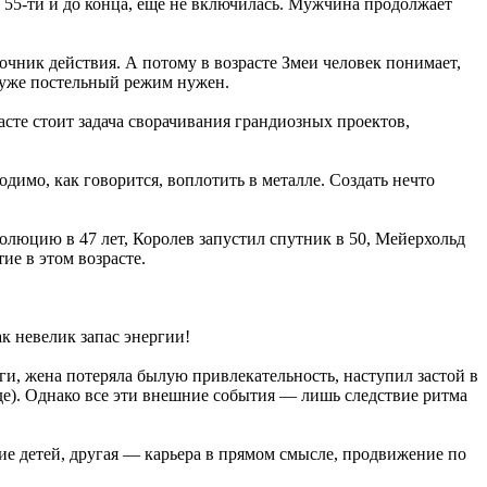
с 55-ти и до конца, еще не включилась. Мужчина продолжает
очник действия. А потому в возрасте Змеи человек понимает,
, уже постельный режим нужен.
асте стоит задача сворачивания грандиозных проектов,
димо, как говорится, воплотить в металле. Создать нечто
олюцию в 47 лет, Королев запустил спутник в 50, Мейерхольд
ие в этом возрасте.
к невелик запас энергии!
ги, жена потеряла былую привлекательность, наступил застой в
оде). Однако все эти внешние события — лишь следствие ритма
ие детей, другая — карьера в прямом смысле, продвижение по