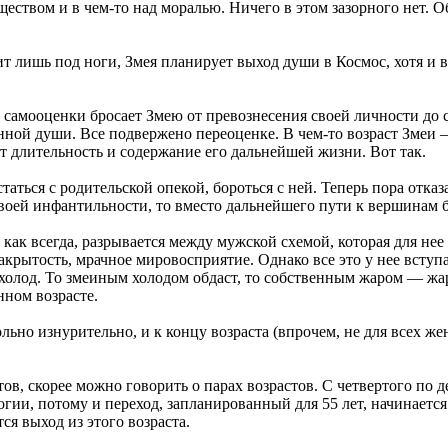
еством и в чем-то над моралью. Ничего в этом зазорного нет. Об
рит лишь под ноги, Змея планирует выход души в Космос, хотя и
й самооценки бросает Змею от превознесения своей личности до
ной души. Все подвержено переоценке. В чем-то возраст Змеи — 
ит длительность и содержание его дальнейшей жизни. Вот так.
таться с родительской опекой, бороться с ней. Теперь пора отка
 своей инфантильности, то вместо дальнейшего пути к вершинам 
 как всегда, разрывается между мужской схемой, которая для нее
акрытость, мрачное мировосприятие. Однако все это у нее всту
 холод. То змеиным холодом обдаст, то собственным жаром — жар
нном возрасте.
но изнурительно, и к концу возраста (впрочем, не для всех же
тов, скорее можно говорить о парах возрастов. С четвертого по
гии, потому и переход, запланированный для 55 лет, начинается
ся выход из этого возраста.