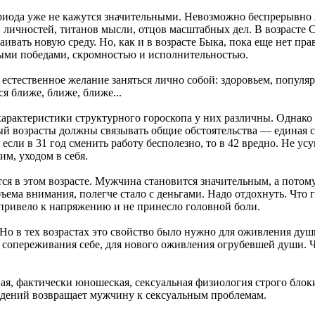
риода уже не кажутся значительными. Невозможно беспрерывно ж
 личностей, титанов мысли, отцов масштабных дел. В возрасте Со
ваивать новую среду. Но, как и в возрасте Быка, пока еще нет 
ыми победами, скромностью и исполнительностью.
 естественное желание заняться лично собой: здоровьем, попул
я ближе, ближе, ближе...
арактеристики структурного гороскопа у них различны. Однако 
тый возрасты должны связывать общие обстоятельства — единая с
сли в 31 год сменить работу бесполезно, то в 42 вредно. Не усу
им, уходом в себя.
тся в этом возрасте. Мужчина становится значительным, а потому
бъема внимания, полегче стало с деньгами. Надо отдохнуть. Что 
е привело к напряжению и не принесло головной боли.
 Но в тех возрастах это свойство было нужно для оживления души
я сопереживания себе, для нового оживления огрубевшей души. Ч
я, фактически юношеская, сексуальная физиология строго блокир
ждений возвращает мужчину к сексуальным проблемам.