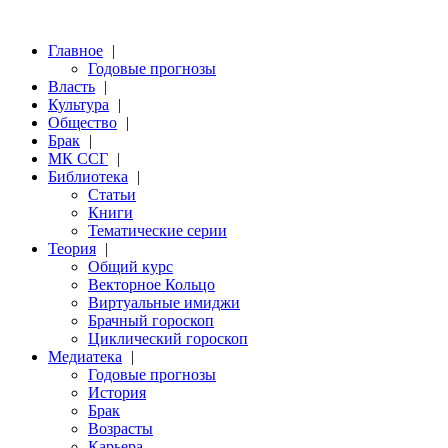
Главное
|
Годовые прогнозы
Власть
|
Культура
|
Общество
|
Брак
|
МК ССГ
|
Библиотека
|
Статьи
Книги
Тематические серии
Теория
|
Общий курс
Векторное Кольцо
Виртуальные имиджи
Брачный гороскоп
Циклический гороскоп
Медиатека
|
Годовые прогнозы
История
Брак
Возрасты
Карьера