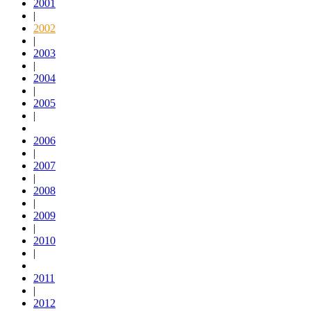
2001
|
2002
|
2003
|
2004
|
2005
|
2006
|
2007
|
2008
|
2009
|
2010
|
2011
|
2012