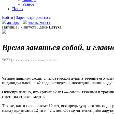
Разное
Поиск
|
Войти
|
Зарегистрироваться
авторы
члены мк ссг
Пятница / 7 августа /
день Петуха
Время заняться собой, и главн
5873
|
Г. Кваша, «Наука и религия», 01.05.2002
Четыре панциря сходят с человеческой души в течение его жи
индивидуальной, в 42 года; четвертый, последний панцирь души
Общепризнанно, что кризис 42 лет — самый тяжелый и трагич
с детства страхи смерти.
Так же, как и на переломе 12 лет, вся предыдущая жизнь подве
между кризисами 12-ти и 42-х лет. Оба мучительны, ибо даруют