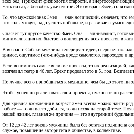
всех бед. Приходит физиология старости, а энергосберегающий 
жать на газ, а бензобак уже пустой. Это возраст Змеи, со всем
То, что мужской знак Змеи — знак логический, означает, что е
что годы уходят, надо успеть побольше, и развивает сумасшедш
Спасает тут другое качество Змеи. Она — минималист, готовый
минимализация их, быстрого воплощения всех проектов в жизн
В возрасте Собаки мужчина генерирует идеи, свершает положен
зримое, ощутимое (что-нибудь вроде самолетов, пароходов и др
Если вспомнить самые великие проекты, то их реализацией, ка
возглавил театр в 46 лет, Брехт проделал это в 51 год. Возгла
Но лучше всего приобщиться к медицине, чем бы до этого ни з
Чтобы успешно реализовать свои проекты, нужно точно рассчита
Для кризиса вхождения в возраст Змеи всегда можно найти ряд
работе — то ли всего добился, то ли иссяк на старой теме. П
нашей жизни, главная же причина — это внутренний будильник
От 12 до 42 лет жизнь мужчины была без остатка подчинена со
службе, повышение авторитета в обществе, в коллективе.