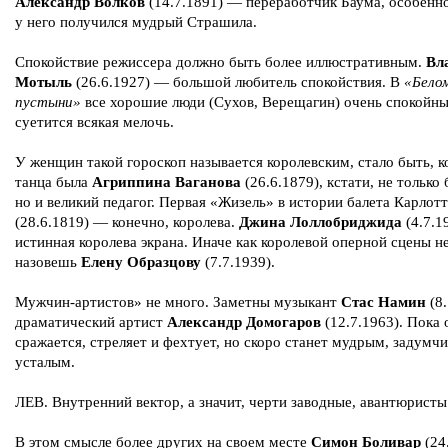
Александр Волков
(14.7.1891) — переработчик Баума, особенн
у него получился мудрый Страшила.
Спокойствие режиссера должно быть более иллюстративным.
Вл
Мотыль
(26.6.1927) — большой любитель спокойствия. В
«Белом
пустыни»
все хорошие люди (Сухов, Верещагин) очень спокойны
суетится всякая мелочь.
У женщин такой гороскоп называется королевским, стало быть, 
танца была
Агриппина Ваганова
(26.6.1879), кстати, не только 
но и великий педагог. Первая «Жизель» в истории балета Карлот
(28.6.1819) — конечно, королева.
Джина Лоллобриджида
(4.7.1
истинная королева экрана. Иначе как королевой оперной сцены н
назовешь
Елену Образцову
(7.7.1939).
Мужчин-артистов» не много. Заметны музыкант
Стас Намин
(8.
драматический артист
Александр Домогаров
(12.7.1963). Пока 
сражается, стреляет и фехтует, но скоро станет мудрым, задумч
усталым.
ЛЕВ. Внутренний вектор, а значит, черти заводные, авантюристы
В этом смысле более других на своем месте
Симон Боливар
(24