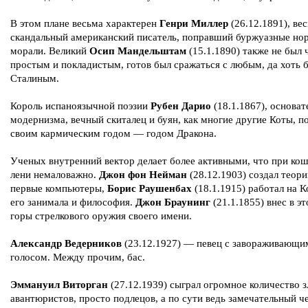
В этом плане весьма характерен
Генри Миллер
(26.12.1891), ве
скандальный американский писатель, поправший буржуазные но
морали. Великий
Осип Мандельштам
(15.1.1890) также не был 
простым и покладистым, готов был сражаться с любым, да хоть б
Сталиным.
Король испаноязычной поэзии
Рубен Дарио
(18.1.1867), основат
модернизма, вечный скиталец и буян, как многие другие Коты, п
своим кармическим годом — годом Дракона.
Ученых внутренний вектор делает более активными, что при ко
лени немаловажно.
Джон фон Нейман
(28.12.1903) создал теори
первые компьютеры,
Борис Раушенбах
(18.1.1915) работал на К
его занимала и философия.
Джон Браунинг
(21.1.1855) внес в э
горы стрелкового оружия своего имени.
Александр Ведерников
(23.12.1927) — певец с завораживающи
голосом. Между прочим, бас.
Эммануил Виторган
(27.12.1939) сыграл огромное количество з
авантюристов, просто подлецов, а по сути ведь замечательный ч