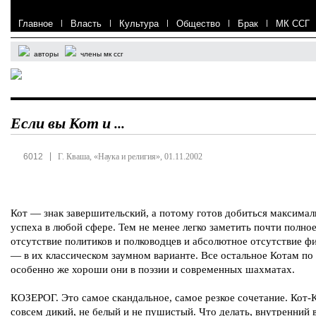
Главное
|
Власть
|
Культура
|
Общество
|
Брак
|
МК ССГ
авторы
члены мк ссг
Если вы Кот и ...
|
6012
Г. Кваша, «Наука и религия», 01.11.2002
Кот — знак завершительский, а потому готов добиться максимал
успеха в любой сфере. Тем не менее легко заметить почти полно
отсутствие политиков и полководцев и абсолютное отсутствие ф
— в их классическом заумном варианте. Все остальное Котам по 
особенно же хороши они в поэзии и современных шахматах.
КОЗЕРОГ. Это самое скандальное, самое резкое сочетание. Кот-
совсем дикий, не белый и не пушистый. Что делать, внутренний 