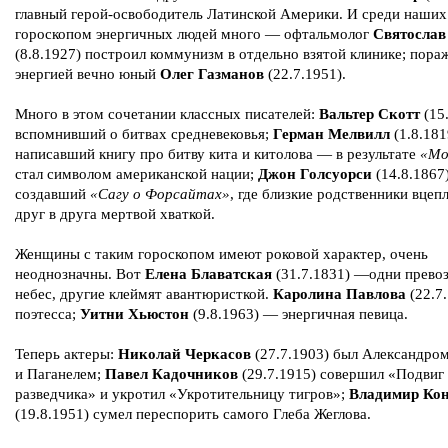
главный герой-освободитель Латинской Америки. И среди наших
гороскопом энергичных людей много — офтальмолог
Святослав
(8.8.1927) построил коммунизм в отдельно взятой клинике; пора
энергией вечно юный
Олег Газманов
(22.7.1951).
Много в этом сочетании классных писателей:
Вальтер Скотт
(15.
вспомнивший о битвах средневековья;
Герман Мелвилл
(1.8.181
написавший книгу про битву кита и китолова — в результате
«Мо
стал символом американской нации;
Джон Голсуорси
(14.8.1867)
создавший
«Сагу о Форсайтах»
, где близкие родственники вцеп
друг в друга мертвой хваткой.
Женщины с таким гороскопом имеют роковой характер, очень
неоднозначны. Вот
Елена Блаватская
(31.7.1831) —одни превоз
небес, другие клеймят авантюристкой.
Каролина Павлова
(22.7
поэтесса;
Уитни Хьюстон
(9.8.1963) — энергичная певица.
Теперь актеры:
Николай Черкасов
(27.7.1903) был Александро
и Паганелем;
Павел Кадочников
(29.7.1915) совершил «Подвиг
разведчика» и укротил «Укротительницу тигров»;
Владимир Ко
(19.8.1951) сумел переспорить самого Глеба Жеглова.