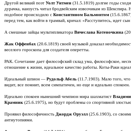
Другой великий поэт
Уолт Уитмен
(31.5.1819) долгие годы сходи
дурачка, наизусть читал бродвейским извозчикам из Шекспира. 
подобное происходило с
Константином Бальмонтом
(15.6.1867
перед тем, как войти в трамвай, кричал: «Расступитесь, идет сын
А смешные зайцы мультипликатора
Вячеслава Котеночкина
(20
Жак Оффенбах
(20.6.1819) своей музыкой доказал необходимос
веселого гороскопа для создателя оперетты.
РАК. Сочетание дает философский склад ума, философское, нес
отношение к жизни, идеальное качество работы. Коты-Раки идеа
Идеальный шпион —
Рудольф Абель
(11.7.1903). Мало того, что
видит, все помнит, всем симпатичен, но еще и идеально спокоен.
Идеально спокоен нынешний чемпион мира шахматист
Владими
Крамник
(25.6.1975), но будут проблемы со спортивной злостью
Проявил философичность
Джордж Оруэлл
(25.6.1903), со своим
антиутопиями.