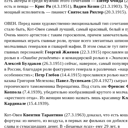
Есть актеры и среди мужчин этого сочетания —
Питер Фонда
(2
есть и певцы —
Крис Ри
(4.3.1951),
Вадим Козин
(21.3.1903). Т
мощный исполнитель — пианист
Святослав Рихтер
(20.3.1915).
ОВЕН. Перед нами художественно-эмоциональный тип сочетания 
стало быть, Кот-Овен самый лучший, самый красивый, белый и 
Очень много артистов с таким гороскопом, причем замечательны
призванных играть главные роли, лучше всего элегантных шпион
молчаливых генералов и главарей мафии. В этом смысле тут пят
главных персонажей:
Георгий Жженов
(22.3.1915) прославлен 
ролью в
«Ошибке резидента»
и командирской ролью в
«Экипаж
Алексей Булдаков
(26.3.1951) сейчас, наверное, самый популяр
в России, благодаря роли фактурного генерала в различных «на
особенностях»;
Петр Глебов
(14.4.1915) прославился ролью нас
казака Григория Мелехова;
Павел Луспекаев
(20.4.1927) сыграл
героического таможенника Верещагина. Под стать им
Френсис 
Коппола
(7.4.1939), убедительно изобразивший крутого и молча
«крестного отца». Из женщин можно назвать лишь красавицу
Кл
Кардинале
(15.4.1939).
Кот-Овен
Квентин Тарантино
(27.3.1963) доказал, что есть кош
фортуна: из ничего, из воздуха, в первых же фильмах он добилс
славы и сумасшедших денег. В
«Бешеных псах»
ему 29 лет, в