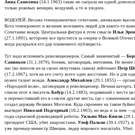
Анна Самохина
(14.1.1963) также не сыграла ни одной домохоз
только роковых женщин, колдуний, а то и злодеек.
ВОДОЛЕЙ. Весьма темпераментное сочетание, аномально высок
Кота темперамент и желание возглавить людей для какого-то важн
Сочетание вождя. Центральная фигура в этом смысле
Илья Эрен
(27.1.1891), которому все простится за очерки о Великой Отечес
когда раскрылся его дар пламенного публициста.
Тут надо вспомнить революционеров. Самый знаменитый —
Бор
Савинков
(31.1.1879), боевик, заговорщик, мятежник. Не менее 
нас (во многом из-за своих непутевых сынов) лейтенант
Петр Ш
(17.2.1867), хотя на его счету всего одно восстание. Но и для од
нужен талант вождя.
Александр Михайлов
(29.1.1855) — орган
«Народной воли», заговорщик и революционер. Вечная каторга. 
списке поэт и писатель
Бабур
(14.2.1483), поднявший с места це
и переместивший его в совсем другие места, где с означенным 
создал державу Великих Моголов. Куда скромнее на таком буйн
выглядит
Николай Подгорный
(18.2.1903), но ведь и за ним —
годы серьезной руководящей работы.
Уильям Мак-Кинли
(29.1.
президент США, убит анархистами.
Улоф Пальме
(30.1.1927), в
уже премьер-министр Швеции, лидер мирового масштаба. Убит.