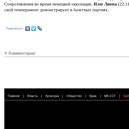
Сопротивления во время немецкой оккупации.
Илзе Лиепа
(22.1
свой темперамент демонстрирует в балетных партиях.
Поделиться
Комментарии
Главное
|
Власть
|
Культура
|
Общество
|
Брак
|
МК ССГ
|
Биб