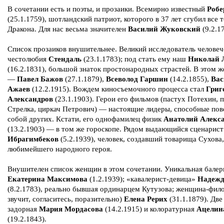
В сочетании есть и поэты, и прозаики. Всемирно известный
Робе
(25.1.1759), шотландский патриот, которого в 37 лет сгубил все 
Дракона. Для нас весьма значителен
Василий Жуковский
(9.2.1
Список прозаиков внушительнее. Великий исследователь человеч
честолюбия
Стендаль
(23.1.1783); под стать ему наш
Николай 
(16.2.1831), большой знаток простонародных страстей. В этом ж
—
Павел Бажов
(27.1.1879),
Всеволод Гаршин
(14.2.1855),
Вас
Ажаев
(12.2.1915). Вождем киносъемочного процесса стал
Григ
Александров
(23.1.1903). Герои его фильмов (пастух Потехин, 
Стрелка, циркач Петрович) — настоящие лидеры, способные пов
собой других. Кстати, его однофамилец физик
Анатолий Алекс
(13.2.1903) — в том же гороскопе. Рядом выдающийся сценарис
Ибрагимбеков
(5.2.1939), человек, создавший товарища Сухова,
любимейшего народного героя.
Внушителен список женщин в этом сочетании. Уникальная балер
Екатерина Максимова
(1.2.1939); «кавалерист-девица»
Надежд
(8.2.1783), реально бывшая ординарцем Кутузова; женщина-фил
звучит, согласитесь, поразительно)
Елена Рерих
(31.1.1879). Две
задорная
Мария Мордасова
(14.2.1915) и колоратурная
Ацелин
(19.2.1843).