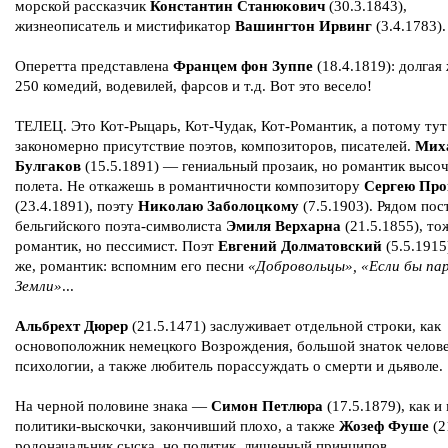
морской рассказчик
Константин Станюкович
(30.3.1843),
жизнеописатель и мистификатор
Вашингтон Ирвинг
(3.4.1783).
Оперетта представлена
Францем фон Зуппе
(18.4.1819): долгая
250 комедий, водевилей, фарсов и т.д. Вот это весело!
ТЕЛЕЦ. Это Кот-Рыцарь, Кот-Чудак, Кот-Романтик, а потому тут
закономерно присутствие поэтов, композиторов, писателей.
Мих
Булгаков
(15.5.1891) — гениальный прозаик, но романтик высо
полета. Не откажешь в романтичности композитору
Сергею Про
(23.4.1891), поэту
Николаю Заболоцкому
(7.5.1903). Рядом пос
бельгийского поэта-символиста
Эмиля Верхарна
(21.5.1855), то
романтик, но пессимист. Поэт
Евгений Долматовский
(5.5.1915
же, романтик: вспомним его песни
«Добровольцы», «Если бы пар
Земли»
...
Альбрехт Дюрер
(21.5.1471) заслуживает отдельной строки, как
основоположник немецкого Возрождения, большой знаток челов
психологии, а также любитель порассуждать о смерти и дьяволе.
На черной половине знака —
Симон Петлюра
(17.5.1879), как и
политики-выскочки, закончивший плохо, а также
Жозеф Фуше
(2
родоначальник сыска, но политик, лишенный принципов.