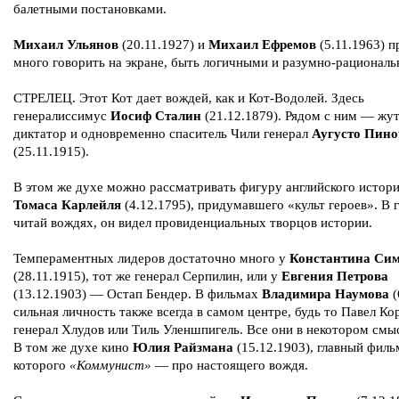
балетными постановками.
Михаил Ульянов
(20.11.1927) и
Михаил Ефремов
(5.11.1963) п
много говорить на экране, быть логичными и разумно-рационал
СТРЕЛЕЦ. Этот Кот дает вождей, как и Кот-Водолей. Здесь
генералиссимус
Иосиф Сталин
(21.12.1879). Рядом с ним — жу
диктатор и одновременно спаситель Чили генерал
Аугусто Пино
(25.11.1915).
В этом же духе можно рассматривать фигуру английского истор
Томаса Карлейля
(4.12.1795), придумавшего «культ героев». В 
читай вождях, он видел провиденциальных творцов истории.
Темпераментных лидеров достаточно много у
Константина Си
(28.11.1915), тот же генерал Серпилин, или у
Евгения Петрова
(13.12.1903) — Остап Бендер. В фильмах
Владимира Наумова
(
сильная личность также всегда в самом центре, будь то Павел Ко
генерал Хлудов или Тиль Уленшпигель. Все они в некотором смы
В том же духе кино
Юлия Райзмана
(15.12.1903), главный филь
которого
«Коммунист»
— про настоящего вождя.