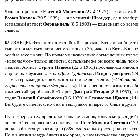
Чудаки гороскопа:
Евгений Моргунов
(27.4.1927) — тот самый
Роман Карцев
(20.5.1939) — знаменитый Швондер, да и вообще
эстрадный артист;
Фернандель
(8.5.1903) — комедиант со всем
славой.
БЛИЗНЕЦЫ. Это чисто комедийный гороскоп. Коты и вообще-то
умеют посмеяться, независимо от знака Зодиака, но Коты-Близн
особые весельчаки. По прямому назначению совмещенный горос
«используют» только артисты, остальным же он всего лишь помо
мешает. Артист
Сергей Иванов
(22.5.1951) прославился киношн
Лариосик в булгаковс-ких
«Днях Турбиных»
;
Игорь Дмитриев
(29
— мастер комедии, снимался много и везде смешил (
«Собака на 
«Приключения принца Флоризеля»
). Постепенно открывает в себ
комический дар бывший «Зверь»
Дмитрий Певцов
(8.6.1963), в
ходят
Валерий Серебряков
(9.6.1939) и
Станислав Щукин
(14.
Вы будете смеяться, но они и выступают в паре, то бишь в дуэте.
Ну а теперь о тех представителях сочетания, кому юмор вроде б
основной специальности и не нужен. Поэт
Михаил Светлов
(17.
попал в блестящую комедию (
«Бриллиантовая рука»
) на роль те
Но и в жизни всегда блистал юмором, о чем множество свидетель