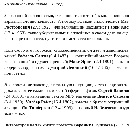
«Криминальном чтиве»
31 год.
За экранной солидностью, степенностью и тягой к молчанию кро
взрывная эмоциональность. А потому великий виолончелист
Мст
Ростропович
(27.3.1927) или величайший шахматист
Гарри Кас
(13.4.1963), такие убедительные и спокойные в своем деле на сце
разговоре горячатся, суетятся и смотрятся не солидно.
Коль скоро этот гороскоп художественный, он дает и живописцев
каких!
Рафаэль Санти
(6.4.1483) — крупнейший мастер Возрож
возвышенный и одухотворенный;
Макс Эрнст
(2.4.1891) — один
лидеров сюрреализма;
Дмитрий Левицкий
(16.4.1735) — велик
портретист.
Это сочетание знаков дает сильную интуицию, и его представите
доказывают ее важность и в этой сфере — физик
Сергей Вавило
(24.3.1891) и нынешний ректор МГУ математик
Виктор Садовн
(3.4.1939);
Уилбер Райт
(16.4.1867), вместе с братом открывший
авиации;
Ян Тинберген
(12.4.1903) — первый Нобелевский лаур
экономике.
Литераторов не так много: поэтесса
Вероника Тушнова
(27.3.19