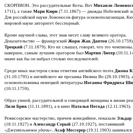
СКОРПИОН. Это рассудительные Коты. Вот
Михаило Ломонос
1711), а также
Мари Кюри
(7.11.1867) — дважды Нобелевский ла
Для российской науки Ломоносов фигура основополагающая, Кю
мировой науке авторитет бесспорный.
Кроме научной славы, этот знак несет славу великого оратора.
Доказательство — французский
Жорж Жак Дантон
(26.10.1759
Троцкий
(7.11.1879). Кто их слышал, говорят, что это чемпионы.
наверное, самым лучшим оратором был
Мартин Лютер
(10.11.1
иначе как бы он набрал столько последователей.
Среди иных мастеров слова отметим английского поэта
Джона К
(31.10.1795) и английского же прозаика Ивлина Во (28.10.1903), 
основоположника немецкой литературы
Иоганна Фридриха Ши
(10.11.1759).
Образ умной, рассудительной и говорящей женщины в жизни реа
Лиля Брик
(11.11.1891), а в кино
Наталья Негода
(12.11.1963).
Режиссерское мастерство, причем комедийное, показали
Эльдар 
(18.11.1927) и
Александр Серый
(27.10.1927), поставивший
«Джентльменов удачи»
.
Асаф Мессерер
(19.11.1903) занимался