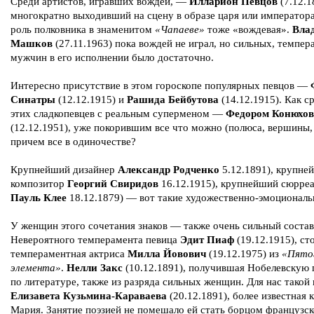
Среди артистов, игравших вождей, —
Илларион Певцов
(7.12.1
многократно выходивший на сцену в образе царя или императора,
роль полковника в знаменитом
«Чапаеве»
тоже «вождевая».
Вла
Машков
(27.11.1963) пока вождей не играл, но сильных, темпе
мужчин в его исполнении было достаточно.
Интересно присутствие в этом гороскопе популярных певцов —
Синатры
(12.12.1915) и
Рашида Бейбутова
(14.12.1915). Как с
этих сладкопевцев с реальным суперменом —
Федором Конюхо
(12.12.1951), уже покорившим все что можно (полюса, вершины,
причем все в одиночестве?
Крупнейший дизайнер
Александр Родченко
5.12.1891), крупне
композитор
Георгий Свиридов
16.12.1915), крупнейший сюрре
Пауль Клее
18.12.1879) — вот такие художественно-эмоциональ
У женщин этого сочетания знаков — также очень сильный состав
Невероятного темперамента певица
Эдит Пиаф
(19.12.1915), ст
темпераментная актриса
Милла Йовович
(19.12.1975) из
«Пято
элемента»
.
Нелли Закс
(10.12.1891), получившая Нобелевскую
по литературе, также из разряда сильных женщин. Для нас тако
Елизавета Кузьмина-Караваева
(20.12.1891), более известная 
Мария. Занятие поэзией не помешало ей стать борцом французск