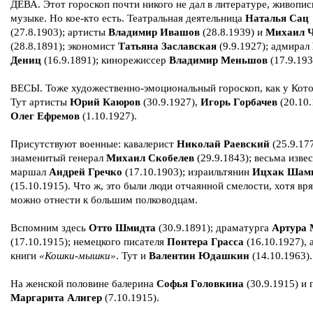
ДЕВА. Этот гороскоп почти никого не дал в литературе, живопис
музыке. Но кое-кто есть. Театральная деятельница
Наталья Сац
(27.8.1903); артисты
Владимир Ивашов
(28.8.1939) и
Михаил Ч
(28.8.1891); экономист
Татьяна Заславская
(9.9.1927); адмирал
Дениц
(16.9.1891); кинорежиссер
Владимир Меньшов
(17.9.193
ВЕСЫ. Тоже художественно-эмоциональный гороскоп, как у Кото
Тут артисты
Юрий Каюров
(30.9.1927),
Игорь Горбачев
(20.10.
Олег Ефремов
(1.10.1927).
Присутствуют военные: кавалерист
Николай Раевский
(25.9.177
знаменитый генерал
Михаил Скобелев
(29.9.1843); весьма изве
маршал
Андрей Гречко
(17.10.1903); израильтянин
Ицхак Шам
(15.10.1915). Что ж, это были люди отчаянной смелости, хотя вря
можно отнести к большим полководцам.
Вспомним здесь
Отто Шмидта
(30.9.1891); драматурга
Артура 
(17.10.1915); немецкого писателя
Понтера Грасса
(16.10.1927), 
книги
«Кошки-мышки»
. Тут и
Валентин Юдашкин
(14.10.1963).
На женской половине балерина
Софья Головкина
(30.9.1915) и 
Маргарита Алигер
(7.10.1915).