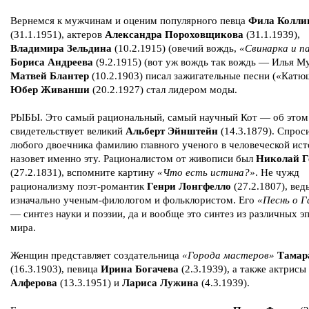
Вернемся к мужчинам и оценим популярного певца
Фила Колли
(31.1.1951), актеров
Александра Пороховщикова
(31.1.1939),
Владимира Зельдина
(10.2.1915) (овечий вождь,
«Свинарка и п
Бориса Андреева
(9.2.1915) (вот уж вождь так вождь — Илья М
Матвей Блантер
(10.2.1903) писал зажигательные песни («Катюш
Юбер Живанши
(20.2.1927) стал лидером моды.
РЫБЫ. Это самый рациональный, самый научный Кот — об этом
свидетельствует великий
Альберт Эйнштейн
(14.3.1879). Спрос
любого двоечника фамилию главного ученого в человеческой ист
назовет именно эту. Рационалистом от живописи был
Николай Г
(27.2.1831), вспомните картину
«Что есть истина?»
. Не чужд
рационализму поэт-романтик
Генри Лонгфелло
(27.2.1807), вед
изначально ученым-филологом и фольклористом. Его
«Песнь о 
— синтез науки и поэзии, да и вообще это синтез из различных э
мира.
Женщин представляет создательница
«Города мастеров»
Тамар
(16.3.1903), певица
Ирина Богачева
(2.3.1939), а также актрисы
Алферова
(13.3.1951) и
Лариса Лужина
(4.3.1939).