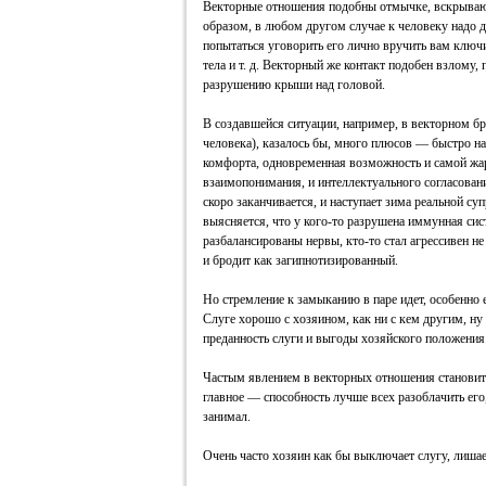
Векторные отношения подобны отмычке, вскрываю
образом, в любом другом случае к человеку надо 
попытаться уговорить его лично вручить вам ключи
тела и т. д. Векторный же контакт подобен взлому, 
разрушению крыши над головой.
В создавшейся ситуации, например, в векторном б
человека), казалось бы, много плюсов — быстро н
комфорта, одновременная возможность и самой жар
взаимопонимания, и интеллектуального согласован
скоро заканчивается, и наступает зима реальной суп
выясняется, что у кого-то разрушена иммунная сис
разбалансированы нервы, кто-то стал агрессивен не
и бродит как загипнотизированный.
Но стремление к замыканию в паре идет, особенно е
Слуге хорошо с хозяином, как ни с кем другим, ну 
преданность слуги и выгоды хозяйского положения
Частым явлением в векторных отношения становится
главное — способность лучше всех разоблачить его
занимал.
Очень часто хозяин как бы выключает слугу, лишает