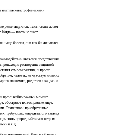
я платить катастрофическими
не рекомендуются. Такая семья живет
 Когда — никто не знает.
ак, чаще болеют, они как бы лишаются
заимодействий является представление
ца происходит растворение защитной
стинкт самосохранения, и просто
обратом, человек, не чувствуя никаких
тарого знакомого, родственника, давно
дин чрезвычайно важный момент.
ра, обостряют их восприятие мира,
ми. Такие вновь приобретенные
иях, требующих непредвзятого взгляда
я подменить природный талант острым
ыки и т. д.