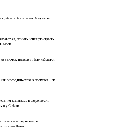
ся, ибо сил больше нет. Медитация,
ироваться, познать истинную страсть,
ь Козой.
 на веточке, трепещет. Надо набраться
 как переродить слова в поступки. Так
ева, нет фанатизма и уверенности,
ько у Собаки.
ает масштаба свершений, нет
аст только Петух.