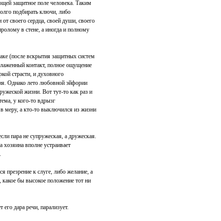
щей защитное поле человека. Таким
долго подбирать ключи, либо
 от своего сердца, своей души, своего
пролому в стене, а иногда и полному
раке (после вскрытия защитных систем
алаженный контакт, полное ощущение
кой страсти, и духовного
ия. Однако лето любовной эйфории
ружеской жизни. Вот тут-то как раз и
тема, у кого-то вдрызг
 в меру, а кто-то выключился из жизни
сли пара не супружеская, а дружеская.
а хозяина вполне устраивает
.
 презрение к слуге, либо желание, а
, какое бы высокое положение тот ни
 его дара речи, парализует.