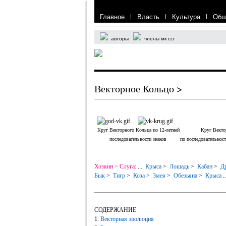
Главное
|
Власть
|
Культура
|
Общ
авторы
члены мк ссг
Векторное Кольцо >
Круг Векторного Кольца по 12-летней Круг Вектор
последовательности знаков
по последовательнос
Хозяин > Слуга:
...
Крыса
>
Лошадь
>
Кабан
>
Др
Бык
>
Тигр
>
Коза
>
Змея
>
Обезьяна
>
Крыса
..
СОДЕРЖАНИЕ
1.
Векторная эволюция