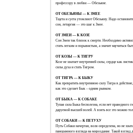
профессору в любви — Обезьяне.
ОТ ОБЕЗЬЯНЫ — К ЗМЕЕ
Тщета и суета утомляют Обезьяну. Надо остановить
сон, летаргия — это шаг к Змее.
ОТ ЗМЕИ — К КОЗЕ
Сон Змеи так близок к смерти. Необходимо активиз
стать легким и порывистым, а значит научиться быт
ОТ КОЗЫ — К ТИГРУ
Козе не хватает внутренней силы, сердце как листик
силы духа и стать Тигром.
ОТ ТИГРА — К БЫКУ
Как превратить внутреннюю силу Тигра в действие,
как это сделает Бык – одним рывком.
ОТ БЫКА — К СОБАКЕ
Тупая сила Быка бесполезна, если нет праведного гн
даруемой высшей волей. А взять все это можно тол
ОТ СОБАКИ — К ПЕТУХУ
Путь Собаки начертан, воля определена, но не хват
панорамного взгляда на мироздание. Такой взгляд д