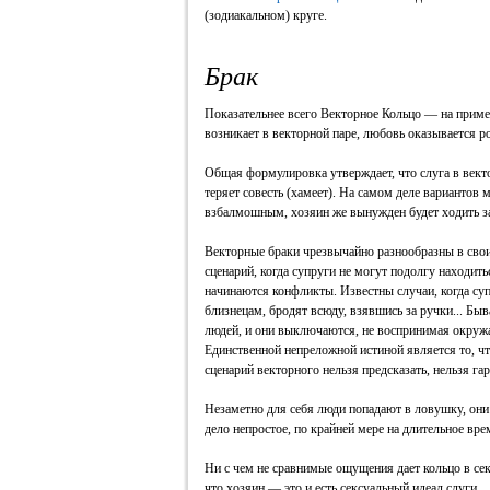
(зодиакальном) круге.
Брак
Показательнее всего Векторное Кольцо — на пример
возникает в векторной паре, любовь оказывается р
Общая формулировка утверждает, что слуга в векто
теряет совесть (хамеет). На самом деле вариантов
взбалмошным, хозяин же вынужден будет ходить за т
Векторные браки чрезвычайно разнообразны в свои
сценарий, когда супруги не могут подолгу находитьс
начинаются конфликты. Известны случаи, когда су
близнецам, бродят всюду, взявшись за ручки... Быв
людей, и они выключаются, не воспринимая окруж
Единственной непреложной истиной является то, чт
сценарий векторного нельзя предсказать, нельзя г
Незаметно для себя люди попадают в ловушку, они
дело непростое, по крайней мере на длительное вр
Ни с чем не сравнимые ощущения дает кольцо в се
что хозяин — это и есть сексуальный идеал слуги.