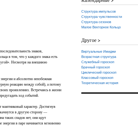
Структура импульсов
Структура чувственности
Структура сезонов
Малое Векторное Кольцо
Другое >
последовательность знаков,
Виртуальные Имиджи
ьца в том, что у каждого знака есть
Возрастная структура
слугой». Несмотря на внешнюю
Служебный гороскоп
Брачный гороскоп
Циклический гороскоп
Классовый гороскоп
энергии и абсолютно неизбежная
Теоретическая история
 бурную реакцию между собой), а потому
 своих проявлениях. Встречаясь в жизни
 предугадать ход событий.
 маятниковый характер. Достигнув
о качнутся в другую сторону —
на таких спадов нет, они идут
ие энергии в паре начинается мгновенно