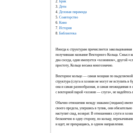
2.
Брак
3.
Дети
4.
Деловая пирамида
5.
Соавторство
6.
Кино
7.
История
8.
Библиотека
Иногда к структурам причисляется закольцованная 
получившая название Векторного Кольца. Смысл кол
два соседа, один именуется «хозяином», другой «
простоту, Кольцо весьма многозначно.
Векторное кольцо — самая мощная по выделяемой 
структура (слуга и хозяин не могут не вступить в
она и самая разнообразная, и самая неожиданная в
с векторной парой «хозяин — слуга», не надейтесь
Обычно отношения между знаками (людьми) имеют
своего предела, упершись в тупик, они обязательн
наступит спад, возврат. В отношениях слуги и хозяи
бесконечно в одну сторону, по кольцу, перекачиван
и идет, не прекращаясь, в одном направлении.