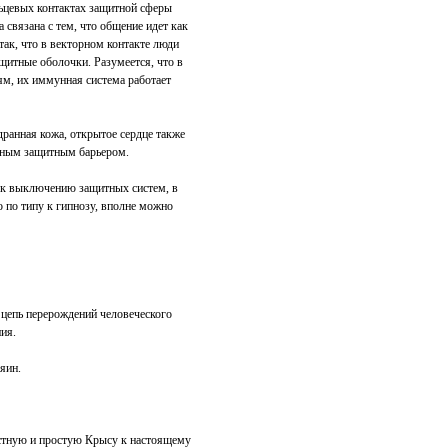
ьцевых контактах защитной сферы
а связана с тем, что общение идет как
 так, что в векторном контакте люди
щитные оболочки. Разумеется, что в
ям, их иммунная система работает
ранная кожа, открытое сердце также
енным защитным барьером.
 к выключению защитных систем, в
ко по типу к гипнозу, вполне можно
я цепь перерождений человеческого
ия.
яин.
стную и простую Крысу к настоящему