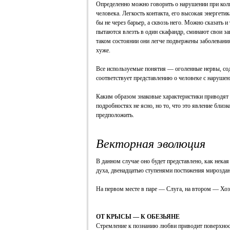
Определенно можно говорить о нарушении при кол
человека. Легкость контакта, его высокая энергетик
бы не через барьер, а сквозь него. Можно сказать и
пытаются влезть в один скафандр, сминают свои за
таком состоянии они легче подвержены заболевани
хуже.
Все используемые понятия — оголенные нервы, сод
соответствует представлению о человеке с наруш
Каким образом знаковые характеристики приводят
подробностях не ясно, но то, что это явление близ
предположить.
Векторная эволюция
В данном случае оно будет представлено, как нека
духа, двенадцатью ступенями постижения мироздан
На первом месте в паре — Слуга, на втором — Хоз
ОТ КРЫСЫ — К ОБЕЗЬЯНЕ
Стремление к познанию любви приводит поверхно