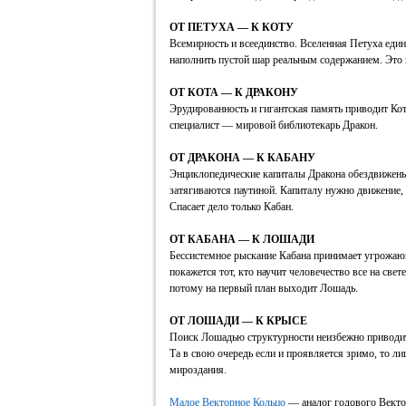
ОТ ПЕТУХА — К КОТУ
Всемирность и всеединство. Вселенная Петуха един
наполнить пустой шар реальным содержанием. Это 
ОТ КОТА — К ДРАКОНУ
Эрудированность и гигантская память приводит Кот
специалист — мировой библиотекарь Дракон.
ОТ ДРАКОНА — К КАБАНУ
Энциклопедические капиталы Дракона обездвижены
затягиваются паутиной. Капиталу нужно движение,
Спасает дело только Кабан.
ОТ КАБАНА — К ЛОШАДИ
Бессистемное рыскание Кабана принимает угрожаю
покажется тот, кто научит человечество все на све
потому на первый план выходит Лошадь.
ОТ ЛОШАДИ — К КРЫСЕ
Поиск Лошадью структурности неизбежно приводит
Та в свою очередь если и проявляется зримо, то л
мироздания.
Малое Векторное Кольцо
— аналог годового Векто