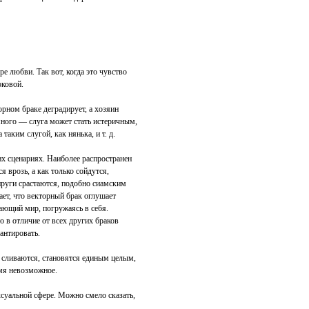
е любви. Так вот, когда это чувство
оковой.
рном браке деградирует, а хозяин
 много — слуга может стать истеричным,
аким слугой, как нянька, и т. д.
х сценариях. Наиболее распространен
я врозь, а как только сойдутся,
пруги срастаются, подобно сиамским
ает, что векторный брак оглушает
ающий мир, погружаясь в себя.
о в отличие от всех других браков
арантировать.
 сливаются, становятся единым целым,
емя невозможное.
ксуальной сфере. Можно смело сказать,