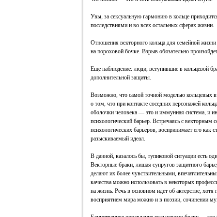
Увы, за сексуальную гармонию в кольце приходитс
последствиями и во всех остальных сферах жизни.
Отношения векторного кольца для семейной жизни 
на пороховой бочке. Взрыв обязательно произойдет.
Еще наблюдение: люди, вступившие в кольцевой бр
дополнительной защиты.
Возможно, что самой точной моделью кольцевых в
о том, что при контакте соседних персонажей коль
оболочки человека — это и иммунная система, и ин
психологический барьер. Встречаясь с векторным с
психологических барьеров, воспринимает его как с
разыскиваемый идеал.
В данной, казалось бы, тупиковой ситуации есть о
Векторные браки, лишая супругов защитного барье
делают их более чувствительными, впечатлительны
качества можно использовать в некоторых професс
на жизнь. Речь в основном идет об актерстве, хот
восприятием мира можно и в поэзии, сочинении муз