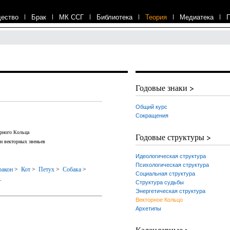
ество
|
Брак
|
МК ССГ
|
Библиотека
|
Теория
|
Медиатека
|
Годовые знаки >
Общий курс
Сокращения
ного Кольца
Годовые структуры >
ти
векторных звеньев
Идеологическая структура
Психологическая структура
акон
>
Кот
>
Петух
>
Собака
>
Социальная структура
.
Структура судьбы
Энергетическая структура
Векторное Кольцо
Архетипы
Календарные >