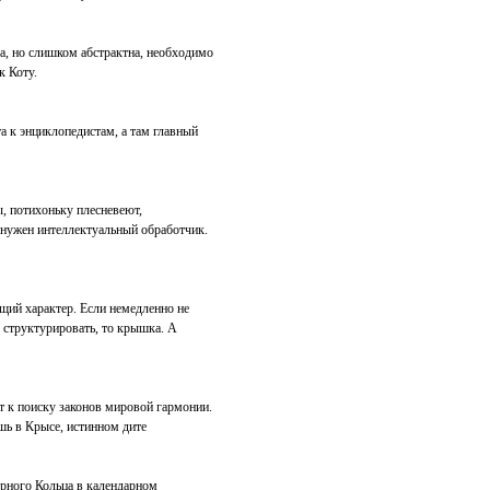
а, но слишком абстрактна, необходимо
к Коту.
а к энциклопедистам, а там главный
, потихоньку плесневеют,
 нужен интеллектуальный обработчик.
щий характер. Если немедленно не
те структурировать, то крышка. А
 к поиску законов мировой гармонии.
ишь в Крысе, истинном дите
рного Кольца в календарном