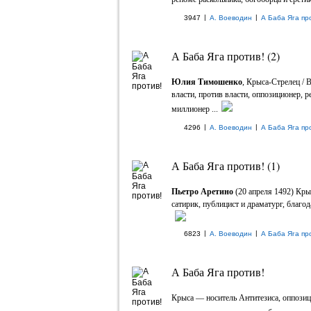
|
|
3947
А. Воеводин
А Баба Яга пр
А Баба Яга против! (2)
Юлия Тимошенко
, Крыса-Стрелец / В
власти, против власти, оппозиционер, 
миллионер ...
|
|
4296
А. Воеводин
А Баба Яга пр
А Баба Яга против! (1)
Пьетро Аретино
(20 апреля 1492) Кры
сатирик, публицист и драматург, благо
|
|
6823
А. Воеводин
А Баба Яга пр
А Баба Яга против!
Крыса — носитель Антитезиса, оппозици