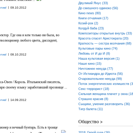
Двуликий Янус (33)
|
отив!
09.10.2012
До смешного одиноко (56)
Кино news (80)
Книги отчаяния (17)
Козий-рок (2)
Колдуй баба (23)
Композиторы открытые внутрь (33)
ектор. Где она и кем только ни была, во
Красота спасет Аристократа (20)
революционер любого цвета, диссидент,
Краткость — сестра молчания (68)
Культовые пары кино (74)
Любовь от И до И (8)
|
отив!
08.10.2012
Наша культовая версия (1)
Наше кино (15)
Ничтожнее некуда (77)
От Ихтиандра до Идиота (56)
Очаровательнее некуда (99)
са-Овен / Король. Итальянский писатель,
Поток энергетических излишеств (3
даря своему языку заработавший прозвище ...
Секс-террорист (18)
Сильная женщина плачет у окна (18
Страшно красив (8)
|
отив!
14.09.2012
Сыщики, умение разговорить (36)
Тигр балета (11)
Общество >
онер и вечный бунтарь. Есть в троице
2018. Герой года (26)