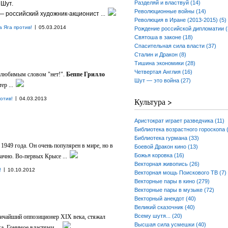
Разделяй и властвуй (14)
 Шут.
Революционные войны (14)
 — российский художник-акционист
...
Революция в Иране (2013-2015) (5)
|
а Яга против!
05.03.2014
Рождение российской дипломатии (
Святоша в законе (18)
Спасительная сила власти (37)
Сталин и Дракон (8)
Тишина экономики (28)
Четвертая Англия (16)
с любимым словом "нет!".
Беппе Грилло
Шут — это война (27)
р ...
|
отив!
04.03.2013
Культура >
Аристократ играет разведчика (11)
Библиотека возрастного гороскопа 
Библиотека гурмана (33)
1949 года. Он очень популярен в мире, но в
Боевой Дракон кино (13)
Божья коровка (16)
ачно. Во-первых Крысе ...
Векторная живопись (26)
|
!
10.10.2012
Векторная мощь Поискового ТВ (7)
Векторные пары в кино (279)
Векторные пары в музыке (72)
Векторный анекдот (40)
Великий сказочник (40)
Всему шутя... (20)
личайший оппозиционер XIX века, стяжал
Высшая сила усмешки (40)
а. Гонимое властями ...