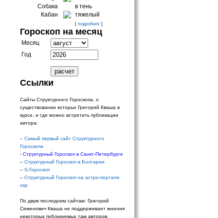
Собака
в тень
Кабан
тяжелый
[
подробнее
]
Гороскоп на месяц
Месяц
Год
Ссылки
Сайты Структурного Гороскопа, о
существовании которых Григорий Кваша в
курсе, и где можно встретить публикации
автора:
–
Самый первый сайт Структурного
Гороскопа
-
Структурный Гороскоп в Санкт-Петербурге
–
Структурный Гороскоп в Болгарии
–
S-Гороскоп
–
Структурный Гороскоп на астро-портале
xsp
По двум последним сайтам: Григорий
Семенович Кваша не поддерживает мнения
некоторых публикуемых там авторов.