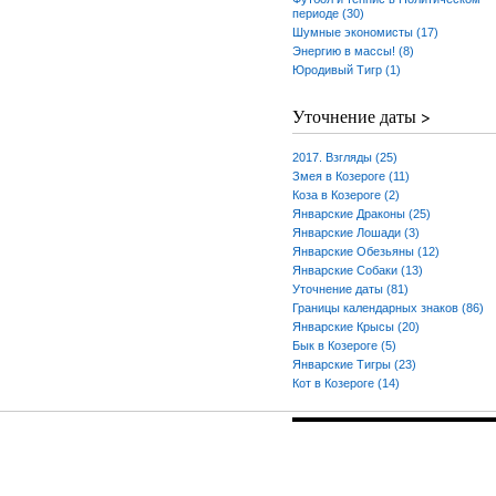
периоде (30)
Шумные экономисты (17)
Энергию в массы! (8)
Юродивый Тигр (1)
Уточнение даты >
2017. Взгляды (25)
Змея в Козероге (11)
Коза в Козероге (2)
Январские Драконы (25)
Январские Лошади (3)
Январские Обезьяны (12)
Январские Собаки (13)
Уточнение даты (81)
Границы календарных знаков (86)
Январские Крысы (20)
Бык в Козероге (5)
Январские Тигры (23)
Кот в Козероге (14)