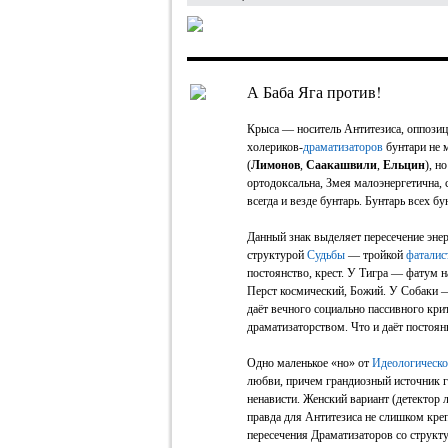
А Баба Яга против!
Крыса — носитель Антитезиса, оппозици
холериков-
драматизаторов
бунтари не 
(
Лимонов
,
Саакашвили
,
Ельцин
), н
ортодоксальна, Змея малоэнергетична,
всегда и везде бунтарь. Бунтарь всех бу
Данный знак выделяет пересечение эне
структурой
Судьбы
— тройкой
фаталис
постоянство, крест. У Тигра — фатум н
Перст космический, Божий. У Собаки 
даёт вечного социально пассивного кр
драматизаторством. Что и даёт постоян
Одно маленькое «но» от
Идеологическ
любви, причем грандиозный источник г
ненависти. Женский вариант (детектор 
правда для Антитезиса не слишком креп
пересечения Драматизаторов со структ