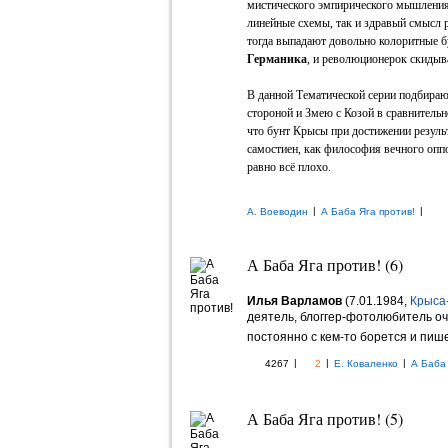
мистического эмпирического мышления
линейные схемы, так и здравый смысл 
тогда выпадают довольно колоритные 
Германика
, и революционерок скидыва
В данной Тематической серии подбира
стороной и Змею с Козой в сравнительн
что бунт Крысы при достижении резуль
самостиен, как философия вечного опп
равно всё плохо.
|
|
А. Воеводин
А Баба Яга против!
А Баба Яга против! (6)
Илья Варламов
(7.01.1984,
Крыса-
деятель, блоггер-фотолюбитель оч
постоянно с кем-то борется и пише
|
|
|
4267
2
Е. Коваленко
А Баба 
А Баба Яга против! (5)