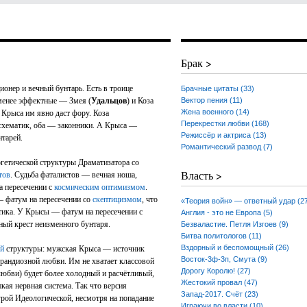
Брак >
онер и вечный бунтарь. Есть в троице
Брачные цитаты (33)
менее эффектные — Змея (
Удальцов
) и Коза
Вектор пения (11)
Жена военного (14)
о Крыса им явно даст фору. Коза
Перекрестки любви (168)
 схематик, оба — законники. А Крыса —
Режиссёр и актриса (13)
нтарей.
Романтический развод (7)
ргетической структуры Драматизатора со
Власть >
тов
. Судьба фаталистов — вечная ноша,
а пересечении с
космическим оптимизмом
.
— фатум на пересечении со
скептицизмом
, что
«Теория войн» — ответный удар (2
итика. У Крысы — фатум на пересечении с
Англия - это не Европа (5)
ный крест неизменного бунтаря.
Безваластие. Петля Изгоев (9)
Битва политологов (11)
Вздорный и беспомощный (26)
ой
структуры: мужская Крыса — источник
Восток-3ф-3п, Смута (9)
рандиозной любви. Им не хватает классовой
Дорогу Королю! (27)
любви) будет более холодный и расчётливый,
Жестокий провал (47)
кая нервная система. Так что версия
Запад-2017. Счёт (23)
урой Идеологической, несмотря на попадание
Играючи во власти (10)