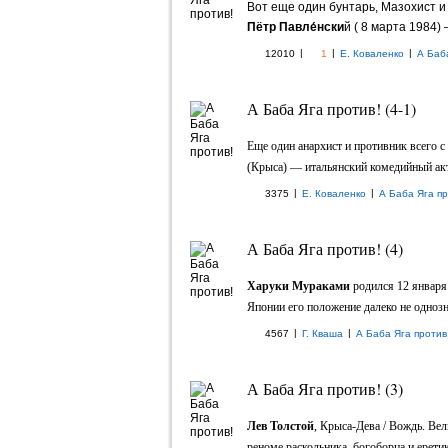
Вот еще один бунтарь, Мазохист и
Пётр Павле́нски
й ( 8 марта 1984)
|
|
|
12010
1
Е. Коваленко
А Баб
А Баба Яга против! (4-1)
Еще один анархист и противник всего 
(Крыса) — итальянский комедийный акте
|
|
3375
Е. Коваленко
А Баба Яга пр
А Баба Яга против! (4)
Харуки Мураками
родился 12 января 
Японии его положение далеко не однозн
|
|
4567
Г. Кваша
А Баба Яга против
А Баба Яга против! (3)
Лев Толстой
, Крыса-Дева / Вождь. Ве
реноме раскольника, богоборца и еретик