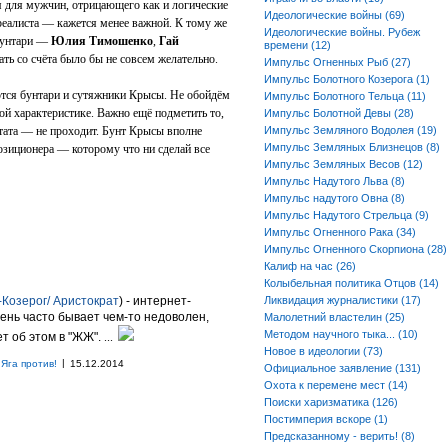
 для мужчин, отрицающего как и логические
Идеологические войны (69)
реалиста — кажется менее важной. К тому же
Идеологические войны. Рубеж
бунтари —
Юлия Тимошенко
,
Гай
времени (12)
ть со счёта было бы не совсем желательно.
Импульс Огненных Рыб (27)
Импульс Болотного Козерога (1)
ются бунтари и сутяжники Крысы. Не обойдём
Импульс Болотного Тельца (11)
ой характеристике. Важно ещё подметить то,
Импульс Болотной Девы (28)
тата — не проходит. Бунт Крысы вполне
Импульс Земляного Водолея (19)
Импульс Земляных Близнецов (8)
озиционера — которому что ни сделай все
Импульс Земляных Весов (12)
Импульс Надутого Льва (8)
Импульс надутого Овна (8)
Импульс Надутого Стрельца (9)
Импульс Огненного Рака (34)
Импульс Огненного Скорпиона (28)
Калиф на час (26)
Колыбельная политика Отцов (14)
Козерог/ Аристократ
) - интернет-
Ликвидация журналистики (17)
ень часто бывает чем-то недоволен,
Малолетний властелин (25)
Методом научного тыка... (10)
т об этом в "ЖЖ".
...
Новое в идеологии (73)
|
Яга против!
15.12.2014
Официальное заявление (131)
Охота к перемене мест (14)
Поиски харизматика (126)
Постимперия вскоре (1)
Предсказанному - верить! (8)