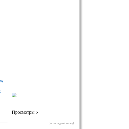
9)
)
Просмотры >
[за последний месяц]