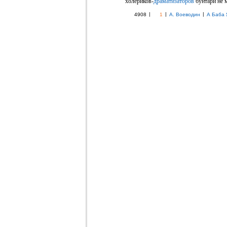
холериков-
драматизаторов
бунтари не 
|
|
|
4908
1
А. Воеводин
А Баба 