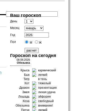
Ваш гороскоп
День
Месяц
Год
Пол
М
Ж
Гороскоп на сегодня
08.08.2026
Обезьяна
Крыса
кармический
7)
Бык
легкий
Тигр
в тень
Кот
тяжелый
Дракон
презентация
Змея
лихая удача
Лошадь
эйфория
Коза
свободный
Обезьяна
внимание!
Петух
легкий