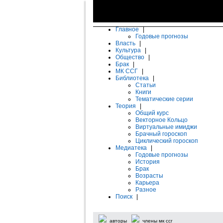
Главное
|
Годовые прогнозы
Власть
|
Культура
|
Общество
|
Брак
|
МК ССГ
|
Библиотека
|
Статьи
Книги
Тематические серии
Теория
|
Общий курс
Векторное Кольцо
Виртуальные имиджи
Брачный гороскоп
Циклический гороскоп
Медиатека
|
Годовые прогнозы
История
Брак
Возрасты
Карьера
Разное
Поиск
|
авторы
члены мк ссг