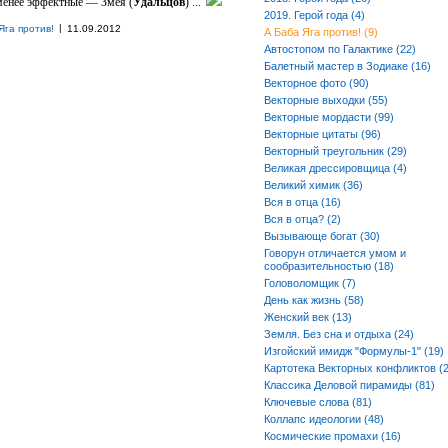
менее эффектные — Змея (
Удальцов
) ...
2019. Герой года (4)
|
Яга против!
11.09.2012
А Баба Яга против! (9)
Автостопом по Галактике (22)
Балетный мастер в Зодиаке (16)
Векторное фото (90)
Векторные выходки (55)
Векторные мордасти (99)
Векторные цитаты (96)
Векторный треугольник (29)
Великая дрессировщица (4)
Великий химик (36)
Вся в отца (16)
Вся в отца? (2)
Вызывающе богат (30)
Говорун отличается умом и
сообразительностью (18)
Головоломщик (7)
День как жизнь (58)
Женский век (13)
Земля. Без сна и отдыха (24)
Изгойский имидж "Формулы-1" (19)
Картотека Векторных конфликтов (2
Классика Деловой пирамиды (81)
Ключевые слова (81)
Коллапс идеологии (48)
Космические промахи (16)