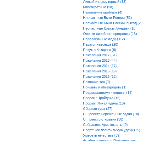
Липкий и гламуторный (13)
Многократные (58)
Накопление проблем (4)
Несчастные Быки России (51)
Несчастные Быки России: выход (2
Несчастные Крысы Америки (18)
Осечки линейного прогресса (13)
Параллельные люди (112)
Педагог навсегда (20)
Петух в Козероге (8)
Пожелания 2012 (51)
Пожелания 2013 (44)
Пожелания 2014 (17)
Пожелания 2015 (19)
Пожелания 2016 (12)
Познание зла (7)
Поймать и обезвредить (1)
Предсказанному - верить! (18)
Пророк / Пройдоха (15)
Прорыв. Лихая удача (13)
Сборная тура (27)
СГ: реестр нерешенных задач (10)
СГ: реестр открытий (30)
Собрались Аристократы (9)
Спорт: как ловить лихую удачу (25)
Умереть не встать (39)
Футбол и теннис в Политическом