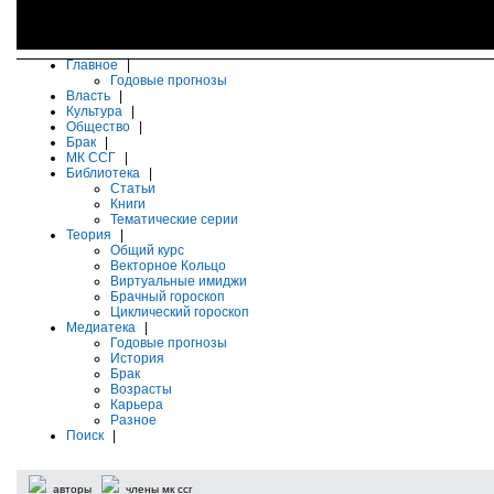
Главное
|
Годовые прогнозы
Власть
|
Культура
|
Общество
|
Брак
|
МК ССГ
|
Библиотека
|
Статьи
Книги
Тематические серии
Теория
|
Общий курс
Векторное Кольцо
Виртуальные имиджи
Брачный гороскоп
Циклический гороскоп
Медиатека
|
Годовые прогнозы
История
Брак
Возрасты
Карьера
Разное
Поиск
|
авторы
члены мк ссг