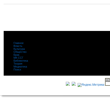
Главное
|
Власть
|
Культура
|
Общество
|
Брак
|
МК ССГ
|
Библиотека
|
Теория
|
Медиатека
|
Поиск
|