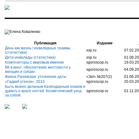
Елена Коваленко
Публикация
Издание
День как жизнь / инвалидные травмы
xsp.ru
07.02.2
(статистика)
Дети-инвалиды (статистика)
xsp.ru
01.08.2
Композиторы с мировым именем
sgoroscop.ru
19.03.2
ВК в кино: «Воспитание жестокости у
sgoroscop.ru
04.09.2
женщин и собак»
Фаина Раневская: уточнение даты
«За!» №207(2)
01.06.2
«Гадкий утенок», 2010
sgoroscop.ru
20.03.2
Быть можно дельным Календарным знаком и
думать о красе ногтей. Косметический уход
sgoroscop.ru
01.11.2
за собой.