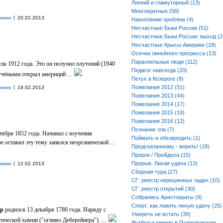
Липкий и гламуторный (13)
Многократные (58)
|
имик
20.02.2013
Накопление проблем (4)
Несчастные Быки России (51)
Несчастные Быки России: выход (2
Несчастные Крысы Америки (18)
Осечки линейного прогресса (13)
Параллельные люди (112)
еля 1912 года. Это он получил плутоний (1940
Педагог навсегда (20)
учёными открыл америций ...
Петух в Козероге (8)
|
Пожелания 2012 (51)
имик
19.02.2013
Пожелания 2013 (44)
Пожелания 2014 (17)
Пожелания 2015 (19)
Пожелания 2016 (12)
Познание зла (7)
тября 1852 года. Начинал с изучения
Поймать и обезвредить (1)
е оставил эту тему занялся неорганической ...
Предсказанному - верить! (18)
Пророк / Пройдоха (15)
|
Прорыв. Лихая удача (13)
имик
12.02.2013
Сборная тура (27)
СГ: реестр нерешенных задач (10)
СГ: реестр открытий (30)
Собрались Аристократы (9)
Спорт: как ловить лихую удачу (25)
ер
родился 13 декабря 1780 года. Наряду с
Умереть не встать (39)
ической химии ("огниво Деберейнера"). ...
Футбол и теннис в Политическом