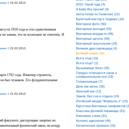
|
имик
24.02.2013
2019. Герой года (4)
А Баба Яга против! (9)
Автостопом по Галактике (22)
Балетный мастер в Зодиаке (16)
Векторное фото (90)
Векторные выходки (55)
августа 1918 года и стал единственным
Векторные мордасти (99)
 по химии, что не возможно не отметить. И
Векторные цитаты (96)
Векторный треугольник (29)
|
имик
22.02.2013
Великая дрессировщица (4)
Великий химик (36)
Вся в отца (16)
Вся в отца? (2)
Вызывающе богат (30)
Говорун отличается умом и
арта 1762 года. Инженер-строитель,
сообразительностью (18)
 он был чужаком. Его фундаментальные
Головоломщик (7)
День как жизнь (58)
Женский век (13)
|
имик
21.02.2013
Земля. Без сна и отдыха (24)
Изгойский имидж "Формулы-1" (19)
Картотека Векторных конфликтов (2
Классика Деловой пирамиды (81)
Ключевые слова (81)
ий факультет, диссертацию защитил по
Коллапс идеологии (48)
аментальный физический закон, но всюду
Космические промахи (16)