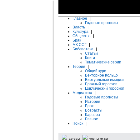
Главное
|
Годовые прогнозы
Власть
|
Культура
|
Общество
|
Брак
|
МК ССГ
|
Библиотека
|
Статьи
Книги
Тематические серии
Теория
|
Общий курс
Векторное Кольцо
Виртуальные имиджи
Брачный гороскоп
Циклический гороскоп
Медиатека
|
Годовые прогнозы
История
Брак
Возрасты
Карьера
Разное
Поиск
|
авторы
члены мк ссг