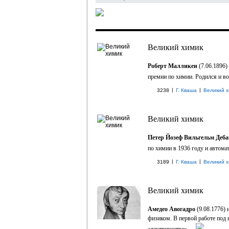
Великий химик
Роберт Малликен
(7.06.1896)
премии по химии. Родился и во
|
|
3238
Г. Кваша
Великий х
Великий химик
Петер Йозеф Вильгельм Деб
по химии в 1936 году и автомат
|
|
3189
Г. Кваша
Великий х
Великий химик
Амедео Авогадро
(9.08.1776) 
физиком. В первой работе под 