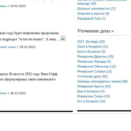
периоде (30)
|
имик
10.02.2013
Шумные экономисты (17)
Энергию в массы! (8)
Юродивый Тигр (1)
Уточнение даты >
вом году будет непременно продолжена.
подраздел "те кто не вошел". А пока ...
2017. Взгляды (25)
Змея в Козероге (11)
|
икий химик
29.12.2012
Коза в Козероге (2)
Январские Драконы (25)
Январские Лошади (3)
Январские Обезьяны (12)
Январские Собаки (13)
ился 30 августа 1852 года. Вант-Гофф
Уточнение даты (81)
 он сформулировал закон химического
Границы календарных знаков (86)
Январские Крысы (20)
Бык в Козероге (5)
|
имик
29.12.2012
Январские Тигры (23)
Кот в Козероге (14)