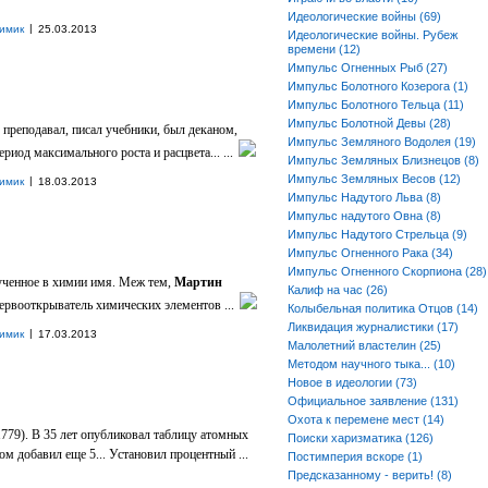
Идеологические войны (69)
|
имик
25.03.2013
Идеологические войны. Рубеж
времени (12)
Импульс Огненных Рыб (27)
Импульс Болотного Козерога (1)
Импульс Болотного Тельца (11)
Импульс Болотной Девы (28)
преподавал, писал учебники, был деканом,
Импульс Земляного Водолея (19)
иод максимального роста и расцвета... ...
Импульс Земляных Близнецов (8)
Импульс Земляных Весов (12)
|
имик
18.03.2013
Импульс Надутого Льва (8)
Импульс надутого Овна (8)
Импульс Надутого Стрельца (9)
Импульс Огненного Рака (34)
Импульс Огненного Скорпиона (28)
ученное в химии имя. Меж тем,
Мартин
Калиф на час (26)
первооткрыватель химических элементов ...
Колыбельная политика Отцов (14)
Ликвидация журналистики (17)
|
имик
17.03.2013
Малолетний властелин (25)
Методом научного тыка... (10)
Новое в идеологии (73)
Официальное заявление (131)
Охота к перемене мест (14)
1779). В 35 лет опубликовал таблицу атомных
Поиски харизматика (126)
ом добавил еще 5... Установил процентный ...
Постимперия вскоре (1)
Предсказанному - верить! (8)