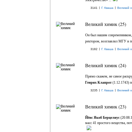
электричестве» ...
|
|
3141
Г. Кваша
Великий х
Великий химик (25)
Он был нашим современником, 
ректором, возглавлял МГУ в пер
|
|
3182
Г. Кваша
Великий х
Великий химик (24)
Прямо скажем, не самое раскр
Генрих Клапрот
(1.12.1743) 
|
|
3235
Г. Кваша
Великий х
Великий химик (23)
Йёнс Якоб Берцелиус
(20.08.
масс 41 простого вещества, пот