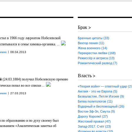
Брак >
 стал в 1966 году лауреатом Нобелевской
Брачные цитаты (33)
Вектор пения (11)
спитывался в семье химика-органика. ...
Жена военного (14)
|
имик
08.04.2013
Перекрестки любви (168)
Режиссёр и актриса (13)
Романтический развод (7)
Власть >
ай
(24.03.1884) получил Нобелевскую премию
ически попал во все списки ...
«Теория войн» — ответный удар (2
Англия - это не Европа (5)
|
имик
27.03.2013
Безваластие. Петля Изгоев (9)
Битва политологов (11)
Вздорный и беспомощный (26)
Восток-3ф-3п, Смута (9)
Дорогу Королю! (27)
и по образованию и по духу своему был
Жестокий провал (47)
названием «Аналитическая заметка об
Запад-2017. Счёт (23)
Играючи во власти (10)