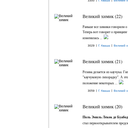
|
|
3300
Г. Кваша
Великий х
Великий химик (22)
Раньше все химики говорили о
Теперь вот говорят о принципе
изменилась ...
|
|
3029
Г. Кваша
Великий х
Великий химик (21)
Резина делается из каучука. Ги
"каучуковую лихорадку". А это
положение некоторых ...
|
|
3059
Г. Кваша
Великий х
Великий химик (20)
Поль Эмиль Лекок де Буабо
стал первооткрывателем предск