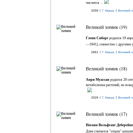
числится ...
|
|
3359
Г. Кваша
Великий х
Великий химик (19)
Гленн Сиборг
родился 19 апр
—1941), совместно с другими 
|
|
2861
Г. Кваша
Великий х
Великий химик (18)
Анри Муассан
родился 28 сен
метаболизма растений, но вскор
|
|
3329
Г. Кваша
Великий х
Великий химик (17)
Иоганн Вольфганг Деберейн
Дэви считается "отцом" каталит