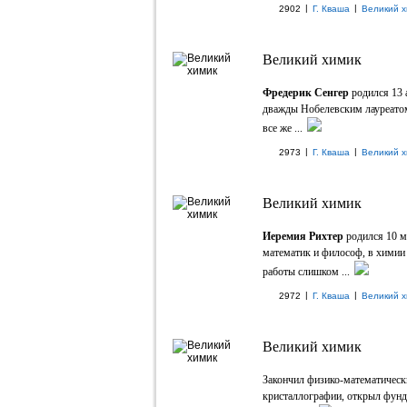
|
|
2902
Г. Кваша
Великий х
Великий химик
Фредерик Сенгер
родился 13 
дважды Нобелевским лауреатом
все же ...
|
|
2973
Г. Кваша
Великий х
Великий химик
Иеремия Рихтер
родился 10 м
математик и философ, в химии
работы слишком ...
|
|
2972
Г. Кваша
Великий х
Великий химик
Закончил физико-математическ
кристаллографии, открыл фунд