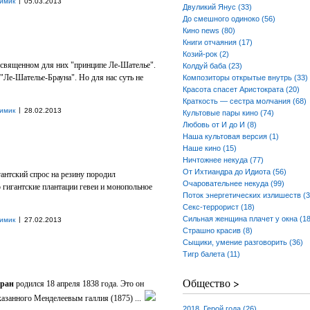
|
имик
05.03.2013
Двуликий Янус (33)
До смешного одиноко (56)
Кино news (80)
Книги отчаяния (17)
Козий-рок (2)
 священном для них "принципе Ле-Шателье".
Колдуй баба (23)
 "Ле-Шателье-Брауна". Но для нас суть не
Композиторы открытые внутрь (33)
Красота спасет Аристократа (20)
Краткость — сестра молчания (68)
|
имик
28.02.2013
Культовые пары кино (74)
Любовь от И до И (8)
Наша культовая версия (1)
Наше кино (15)
Ничтожнее некуда (77)
От Ихтиандра до Идиота (56)
гантский спрос на резину породил
Очаровательнее некуда (99)
 гигантские плантации гевеи и монопольное
Поток энергетических излишеств (3
Секс-террорист (18)
Сильная женщина плачет у окна (18
|
имик
27.02.2013
Страшно красив (8)
Сыщики, умение разговорить (36)
Тигр балета (11)
Общество >
дран
родился 18 апреля 1838 года. Это он
азанного Менделеевым галлия (1875) ...
2018. Герой года (26)