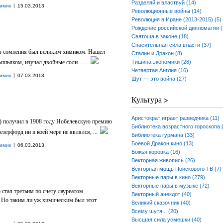
Разделяй и властвуй (14)
|
имик
15.03.2013
Революционные войны (14)
Революция в Иране (2013-2015) (5)
Рождение российской дипломатии (
Святоша в законе (18)
Спасительная сила власти (37)
ез сомнения был великим химиком. Нашел
Сталин и Дракон (8)
шьяком, изучал двойные соли... ...
Тишина экономики (28)
Четвертая Англия (16)
|
имик
07.03.2013
Шут — это война (27)
Культура >
Аристократ играет разведчика (11)
) получил в 1908 году Нобелевскую премию
Библиотека возрастного гороскопа 
ерфорд ни в коей мере не являлся, ...
Библиотека гурмана (33)
Боевой Дракон кино (13)
|
имик
06.03.2013
Божья коровка (16)
Векторная живопись (26)
Векторная мощь Поискового ТВ (7)
Векторные пары в кино (279)
Векторные пары в музыке (72)
) стал третьим по счету лауреатом
Векторный анекдот (40)
 Но таким ли уж химическим был этот
Великий сказочник (40)
Всему шутя... (20)
Высшая сила усмешки (40)