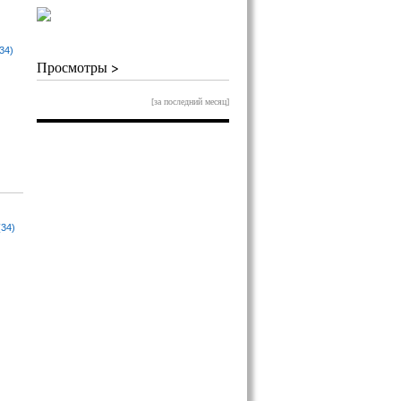
34)
Просмотры >
[за последний месяц]
(34)