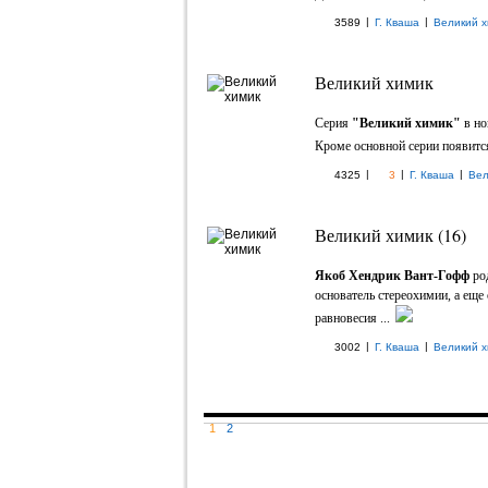
|
|
3589
Г. Кваша
Великий х
Великий химик
Серия
"Великий химик"
в но
Кроме основной серии появится 
|
|
|
4325
3
Г. Кваша
Вел
Великий химик (16)
Якоб Хендрик Вант-Гофф
род
основатель стереохимии, а еще
равновесия ...
|
|
3002
Г. Кваша
Великий х
1
2