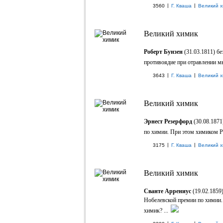
|
|
3560
Г. Кваша
Великий х
Великий химик
Роберт Бунзен
(31.03.1811) б
противоядие при отравлении мы
|
|
3643
Г. Кваша
Великий х
Великий химик
Эрнест Резерфорд
(30.08.1871
по химии. При этом химиком Рез
|
|
3175
Г. Кваша
Великий х
Великий химик
Сванте Аррениус
(19.02.1859
Нобелевской премии по химии.
химик? ...