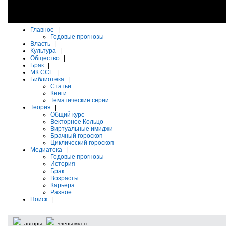
Главное
|
Годовые прогнозы
Власть
|
Культура
|
Общество
|
Брак
|
МК ССГ
|
Библиотека
|
Статьи
Книги
Тематические серии
Теория
|
Общий курс
Векторное Кольцо
Виртуальные имиджи
Брачный гороскоп
Циклический гороскоп
Медиатека
|
Годовые прогнозы
История
Брак
Возрасты
Карьера
Разное
Поиск
|
авторы
члены мк ссг