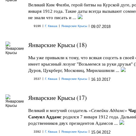
Великий Ким Филби, герой битвы на Курской дуге, р
января 1912 года. Такие даты всегда вызывают сомн
не знали что писать и ...
|
|
|
9196
Г. Кваша
Январские Крысы
09.07.2018
Январские Крысы (18)
Мы уже привыкли к тому, что всякая соцсеть в своей
имеет крысиный лозунг "Возьмемся за руки друзья" 
Дуров, Цукрберг, Московиц, Мирилашвили ...
|
|
|
3537
Г. Кваша
Январские Крысы
16.10.2017
Январские Крысы (17)
Великий и могучий создатель
«Семейки Аддамс»
Чар
Самуил Аддамс
родился 7 января 1912 года. Дальни
родственников двух президентов Адамсов ...
|
|
|
3392
Г. Кваша
Январские Крысы
15.04.2012