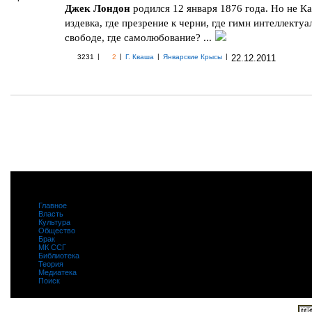
Джек Лондон
родился 12 января 1876 года. Но не Ка
издевка, где презрение к черни, где гимн интеллектуа
свободе, где самолюбование? ...
|
|
|
|
3231
2
Г. Кваша
Январские Крысы
22.12.2011
Главное
|
Власть
|
Культура
|
Общество
|
Брак
|
МК ССГ
|
Библиотека
|
Теория
|
Медиатека
|
Поиск
|