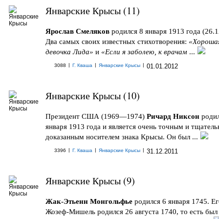
Январские Крысы (11)
Ярослав Смеляков
родился 8 января 1913 года (26.1
Два самых своих известных стихотворения:
«Хороша
девочка Лида»
и
«Если я заболею, к врачам
...
|
|
|
3088
Г. Кваша
Январские Крысы
01.01.2012
Январские Крысы (10)
Президент США (1969—1974)
Ричард Никсон
родил
января 1913 года и является очень точным и тщатель
доказанным носителем знака Крысы. Он был ...
|
|
|
3396
Г. Кваша
Январские Крысы
31.12.2011
Январские Крысы (9)
Жак-Этьенн Монгольфье
родился 6 января 1745. Ег
Жозеф-Мишель родился 26 августа 1740, то есть был