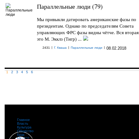
Параллельные люди (79)
Мы привыкли датировать американские фазы по
президентам. Однако по председателям Совета
управляющих ФРС фазы видны чётче. Вся вторая 
это М. Экклз (Тигр) ...
|
|
|
2431
Г. Кваша
Параллельные люди
08.02.2018
1
2
3
4
5
6
Главное
|
Власть
|
Культура
|
Общество
|
Брак
|
МК ССГ
|