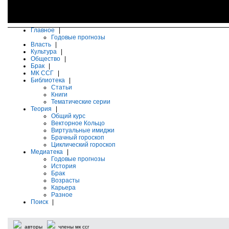
Главное
|
Годовые прогнозы
Власть
|
Культура
|
Общество
|
Брак
|
МК ССГ
|
Библиотека
|
Статьи
Книги
Тематические серии
Теория
|
Общий курс
Векторное Кольцо
Виртуальные имиджи
Брачный гороскоп
Циклический гороскоп
Медиатека
|
Годовые прогнозы
История
Брак
Возрасты
Карьера
Разное
Поиск
|
авторы
члены мк ссг