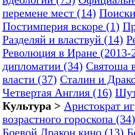
перемене мест (14)
Поиски
Постимперия вскоре (1)
Пр
Разделяй и властвуй (14)
Р
Революция в Иране (2013-2
дипломатии (34)
Святоша в
власти (37)
Сталин и Драко
Четвертая Англия (16)
Шут
Культура >
Аристократ иг
возрастного гороскопа (34
Боевой Дракон кино (13)
Б