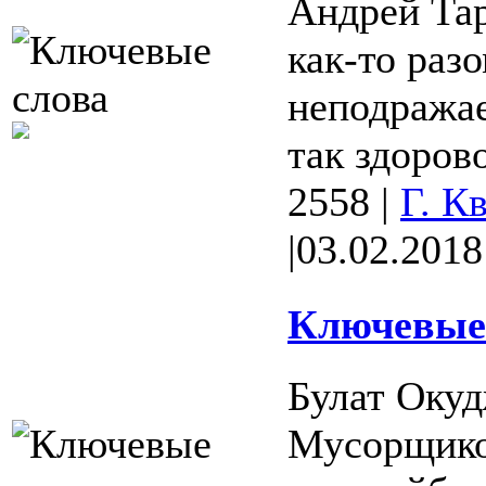
Андрей Тар
как-то раз
неподражае
так здорово
2558
|
Г. К
|
03.02.2018
Ключевые 
Булат Окуд
Мусорщико