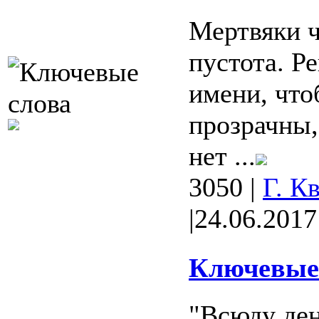
Мертвяки ч
пустота. Р
имени, что
прозрачны,
нет ...
3050
|
Г. К
|
24.06.2017
Ключевые 
"Всюду ден