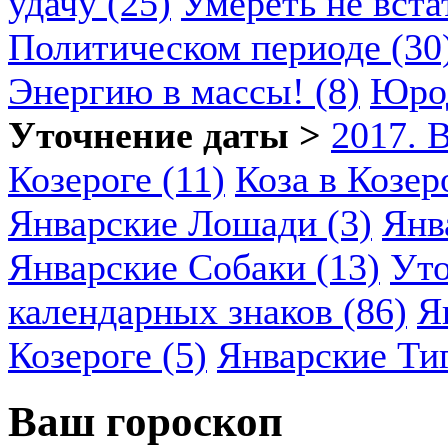
удачу (25)
Умереть не вста
Политическом периоде (30
Энергию в массы! (8)
Юрод
Уточнение даты >
2017. 
Козероге (11)
Коза в Козеро
Январские Лошади (3)
Янв
Январские Собаки (13)
Уто
календарных знаков (86)
Я
Козероге (5)
Январские Ти
Ваш гороскоп