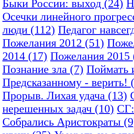
Быки России: выход (24)
Н
Осечки линейного прогресс
люди (112)
Педагог навсегд
Пожелания 2012 (51)
Пожел
2014 (17)
Пожелания 2015 
Познание зла (7)
Поймать и
Предсказанному - верить! 
Прорыв. Лихая удача (13)
нерешенных задач (10)
СГ:
Собрались Аристократы (9