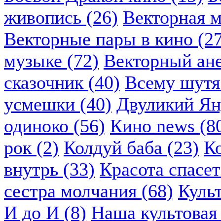
живопись (26)
Векторная м
Векторные пары в кино (2
музыке (72)
Векторный ане
сказочник (40)
Всему шутя.
усмешки (40)
Двуликий Ян
одиноко (56)
Кино news (8
рок (2)
Колдуй баба (23)
К
внутрь (33)
Красота спасет
сестра молчания (68)
Куль
И до И (8)
Наша культовая 