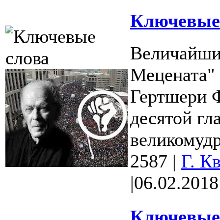
Ключевые 
Величайши
Мецената" 
Гертшери Ф
десятой гл
великомудр
2587
|
Г. К
|
06.02.2018
Ключевые 