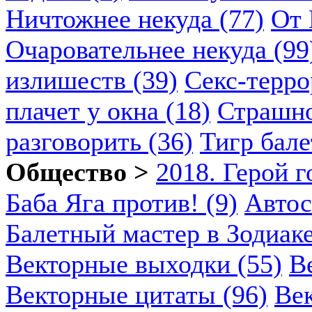
Ничтожнее некуда (77)
От 
Очаровательнее некуда (99
излишеств (39)
Секс-терро
плачет у окна (18)
Страшно
разговорить (36)
Тигр бале
Общество >
2018. Герой г
Баба Яга против! (9)
Автос
Балетный мастер в Зодиаке
Векторные выходки (55)
В
Векторные цитаты (96)
Век