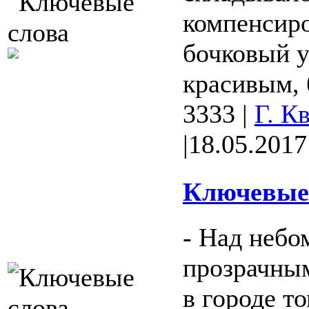
компенсир
бочковый у
красивым, б
3333
|
Г. К
|
18.05.2017
Ключевые 
- Над небо
прозрачным
в городе то