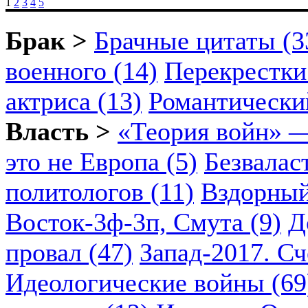
1
2
3
4
5
Брак >
Брачные цитаты (3
военного (14)
Перекрестки
актриса (13)
Романтический
Власть >
«Теория войн» —
это не Европа (5)
Безвалас
политологов (11)
Вздорный
Восток-3ф-3п, Смута (9)
Д
провал (47)
Запад-2017. Сч
Идеологические войны (69