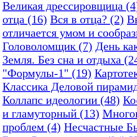
Великая дрессировщица (4
отца (16)
Вся в отца? (2)
В
отличается умом и сообраз
Головоломщик (7)
День ка
Земля. Без сна и отдыха (2
"Формулы-1" (19)
Картоте
Классика Деловой пирамид
Коллапс идеологии (48)
Ко
и гламуторный (13)
Многок
проблем (4)
Несчастные Бы