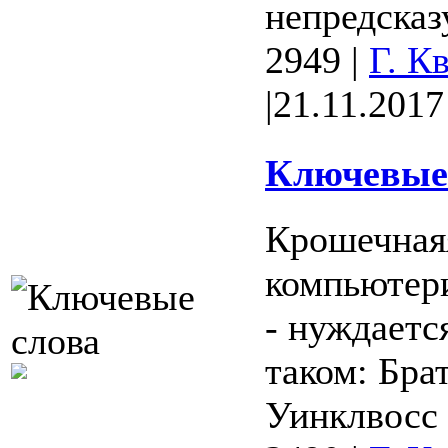
непредсказ
2949
|
Г. К
|
21.11.2017
Ключевые 
Крошечнаяя
компьютери
- нуждаетс
таком: Бра
Уинклвосс .