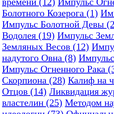
времени (12)
Импульс Огн
Болотного Козерога (1)
Им
Импульс Болотной Девы (2
Водолея (19)
Импульс Земл
Земляных Весов (12)
Импу
надутого Овна (8)
Импульс
Импульс Огненного Рака (
Скорпиона (28)
Калиф на ч
Отцов (14)
Ликвидация жу
властелин (25)
Методом нау
идеологии (73)
Официально