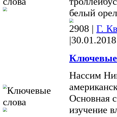
троллейбус
белый орел 
2908
|
Г. К
|
30.01.2018
Ключевые 
Нассим Ник
американск
Основная 
изучение в