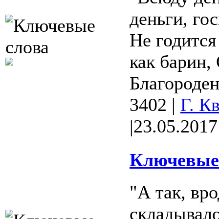
деньги, гос
Не годится
как барин,
Благороден 
3402
|
Г. К
|
23.05.2017
Ключевые 
"А так, вр
складывало