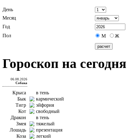
День
Месяц
Год
Пол
М
Ж
Гороскоп на сегодня
06.08.2026
Собака
Крыса
в тень
Бык
кармический
Тигр
эйфория
Кот
свободный
Дракон
в тень
Змея
тяжелый
Лошадь
презентация
Коза
легкий