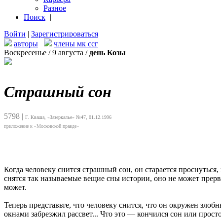
Разное
Поиск
|
Войти
|
Зарегистрироваться
авторы
члены мк ссг
Воскресенье / 9 августа /
день Козы
Страшный сон
5798
|
Г. Кваша, «Зазеркалье» №47, 01.12.1996
приложение к «Московской правде»
Когда человеку снится страшный сон, он старается проснуться, 
снятся так называемые вещие сны истории, оно не может прерва
может.
Теперь представьте, что человеку снится, что он окружен злоб
окнами забрезжил рассвет... Что это — кончился сон или прост