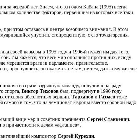
 за чередой лет. Знаем, что за годом Кабана (1995) всегда
большом количестве факторов, первейшим из которых все-таки
, при этом оставаясь в центре всеобщего внимания. В этом
умудрившийся упустить стопроцентную, с его точки зрения,
ка своей карьеры в 1995 году и 1996-й нужен им для того,
 сон. Им кажется, что весь мир ополчился против них, всюду
де мерещатся враги: в парламенте, правительстве,
н и, проснувшись, он окажется не там, не тем, да к тому же еще
й поднял из грязи заурядную команду, получив в награду
го спорта,
Виктор Тихонов
был, подвергнут в 1996 году
ких от своих абсолютных вершин,
Тарханов
и
Газзаев
тоже
бя самого в том, что на чемпионат Европы вместо сборной надо
бывший вице-мэр и советник президента
Сергей Станкевич
.
 в причастности к делам «афганцев».
лантливейший композитор
Сергей Курехин
.