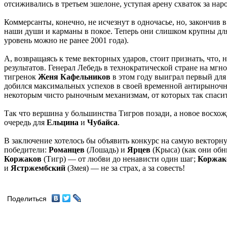
отсиживались в третьем эшелоне, уступая арену схваток за наро
Коммерсанты, конечно, не исчезнут в одночасье, но, закончив
наши души и карманы в покое. Теперь они слишком крупны дл
уровень можно не ранее 2001 года).
А, возвращаясь к теме векторных ударов, стоит признать, что
результатов. Генерал Лебедь в технократической стране на м
тигренок
Женя Кафельников
в этом году выиграл первый для
добился максимальных успехов в своей временной антирыночно
некоторым чисто рыночным механизмам, от которых так спасит
Так что вершина у большинства Тигров позади, а новое восхожде
очередь для
Ельцина
и
Чубайса
.
В заключение хотелось бы объявить конкурс на самую векторну
победители:
Романцев
(Лошадь) и
Ярцев
(Крыса) (как они об
Коржаков
(Тигр) — от любви до ненависти один шаг;
Коржак
и
Ястржембский
(Змея) — не за страх, а за совесть!
Поделиться