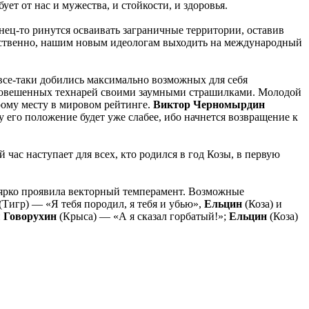
ует от нас и мужества, и стойкости, и здоровья.
онец-то ринутся осваивать заграничные территории, оставив
тственно, нашим новым идеологам выходить на международный
 все-таки добились максимально возможных для себя
равновешенных технарей своими заумными страшилками. Молодой
рому месту в мировом рейтинге.
Виктор Черномырдин
его положение будет уже слабее, ибо начнется возвращение к
 час наступает для всех, кто родился в год Козы, в первую
е ярко проявила векторный темперамент. Возможные
(Тигр) — «Я тебя породил, я тебя и убью»,
Ельцин
(Коза) и
и
Говорухин
(Крыса) — «А я сказал горбатый!»;
Ельцин
(Коза)