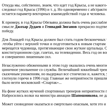
Откуда мы, собственно, знаем, что идет год Крысы, а не какого
следовал год Крысы (1996) и т. д. Но одновременно с абстрак
остается параметр векторных взаимодействий года и человека.
К примеру, в год Крысы Обезьяна должна быть очень расслабле
смысле
Джохар Дудаев
и
Геннадий Зюганов
прекрасно подтве
победу.
Для Лошадей год Крысы должен был стать годом бесконечных тр
.чтобы уйти с верхней точки и подготовиться к новым стартам 
мерещатся чудовища, протягивающие свои жуткие щупальца. 
конституционном суде, газетах, на телевидении. Весь год он во
и совершенно лишенным сил.
Незаслуженно обиженными в этом году оказались очень многи
циничное увольнение со службы. Величайший хоккейный тренер
сказочным унижениям, но выдержал все стоически и, кажется, 
глотнули горечи в 1996 году. Главные же неприятности пришли
было везти московский «Спартак»...
На фоне жутких мучений спортивных тренеров неприятности по
Набросились волки на министра авиации
Шапошникова
, не 
Может сновидение оказаться и смертельно опасным, хотя это и 