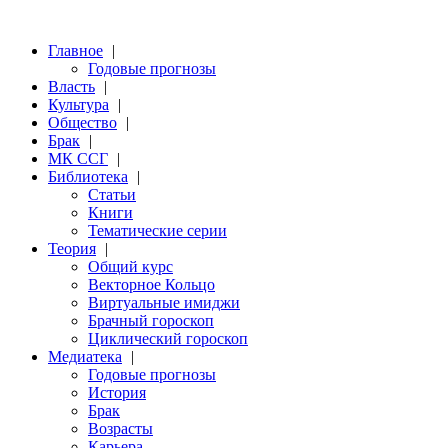
Главное
|
Годовые прогнозы
Власть
|
Культура
|
Общество
|
Брак
|
МК ССГ
|
Библиотека
|
Статьи
Книги
Тематические серии
Теория
|
Общий курс
Векторное Кольцо
Виртуальные имиджи
Брачный гороскоп
Циклический гороскоп
Медиатека
|
Годовые прогнозы
История
Брак
Возрасты
Карьера