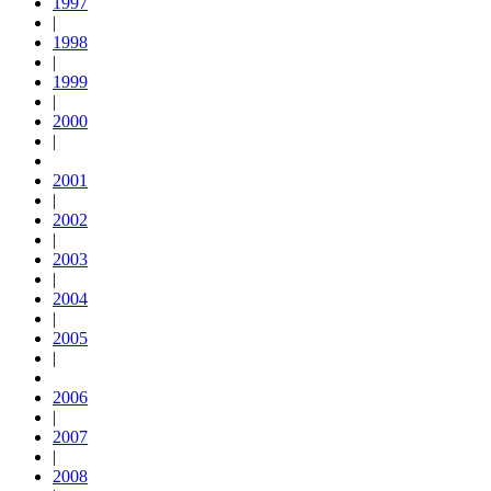
1997
|
1998
|
1999
|
2000
|
2001
|
2002
|
2003
|
2004
|
2005
|
2006
|
2007
|
2008