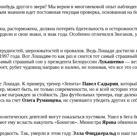
-нибудь другого зверя? Мы верим в многовековой опыт наблюдения
тным знанием идет постоянная текущая проверка, основанная на 
на, расторможена, должна потерять бдительность и осторожность
рдили и свои знаки, и знак года. Особенно отличился Зюганов, 
удностей, шероховатостей и провалов. Ведь Лошади достигли пи
1997 года. Вот Лошадям-то как раз и снится тот самый страшный
Самый страшный сон у президента Белоруссии
Лукашенко
— вез
юет, рубит чудовищ направо и налево, не понимая, что все это со
е Лошади. К примеру, тренер «Зенита»
Павел Садырин
, которы
, может быть, не только современности, но и всей истории это
уже награжден за стойкость. Два футбольных тренера, еще дале
сь на счет
Олега Румянцева
, не сумевшего убедить других и се
литических деятелей могут показаться пустяком. Ушел в бега 
дают ему всласть накупить «Боингов». Министра
Ярова
обвинили
редкость. Так, умерли в этом году
Элла Фицджеральд
и наш та