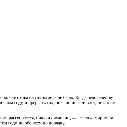
о во сне с ним на самом деле не было. Когда человечеству
осном году, и прервать год, пока он не кончился, никто не
нота рассеивается, никаких чудовищ — все тихо мирно, за
м году, но обо всем по порядку...