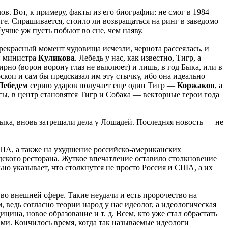
ов. Вот, к примеру, факты из его биографии: не смог в 1984
е. Спрашивается, стоило ли возвращаться на ринг в заведомо
учше уж пусть побьют во сне, чем наяву.
прекрасный момент чудовища исчезли, чернота рассеялась, и
 министра
Куликова
. Лебедь у нас, как известно, Тигр, а
рно (ворон ворону глаз не выклюет) и лишь, в год Быка, или в
коп и сам бы предсказал им эту стычку, ибо она идеально
Лебедем
серию ударов получает еще один Тигр —
Коржаков
, а
ы, в центр становятся Тигр и Собака — векторные герои года
Быка, вновь затрещали дела у Лошадей. Последняя новость — не
США, а также на ухудшение российско-американских
ского ресторана. Жуткое впечатление оставило столкновение
но указывает, что столкнутся не просто Россия и США, а их
 во внешней сфере. Такие неудачи и есть пророчество на
 ведь согласно теории народ у нас идеолог, а идеологическая
цина, новое образование и т. д. Всем, кто уже стал обрастать
ами. Кончилось время, когда так называемые идеологи