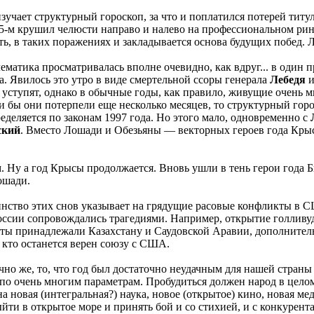
 изучает структурный гороскоп, за что и поплатился потерей титул
5-м крушил челюсти направо и налево на профессиональном ринг
ь, в таких поражениях и закладывается основа будущих побед. Л
ематика просматривалась вполне очевидно, как вдруг... в один 
ра. Явилось это утро в виде смертельной ссоры генерала
Лебедя
и
 уступят, однако в обычные годы, как правило, живущие очень ми
бы они потерпели еще несколько месяцев, то структурный горос
еделяется по законам 1997 года. Но этого мало, одновременно с
ский
. Вместо Лошади и Обезьяны — векторных героев года Крыс
м. Ну а год Крысы продолжается. Вновь ушли в тень герои года 
ошади.
шинство этих снов указывает на грядущие расовые конфликты в 
ссии сопровождались трагедиями. Например, открытие голливуд
еты принадлежали Казахстану и Саудовской Аравии, дополнитель
 кто останется верен союзу с США.
чно же, то, что год был достаточно неудачным для нашей страны
 по очень многим параметрам. Пробудиться должен народ в целом,
новая (интегральная?) наука, новое (открытое) кино, новая меди
йти в открытое море и принять бой и со стихией, и с конкурент