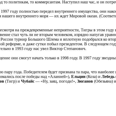
д то политикам, то коммерсантам. Наступил наш час, и он потреб
 в 1997 году полностью передел внутреннего имущества, они нак
я нашего внутреннего моря — их ждет Мировой океан. (Соотве
, несмотря на преждевременные неприятности, Тигры в этом году
гновение стал чуть ли не вторым человеком, изрядно напугав у
 России турнир Большого Шлема и вплотную подобрался ко вто
й реформе, и даже сутки побыл президентом. В следующем году 
ельно в 1993 году нас увел Виктор Степанович.
ние они смогут начать только в 1998 году. В 1997 году звездный
ю пару года. Победителем будет признана та пара, что наиболе
нимались после победы над «Аланией»),
Ельцин
(Коза) и
Лебедь
ов
(Тигр) и
Чубайс
— «Ну, заяц, погоди!»,
Зюганов
(Обезьяна) 