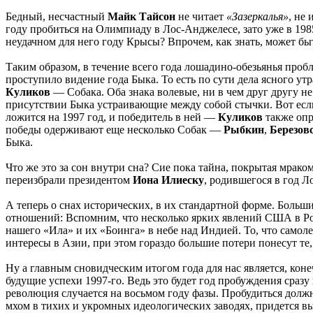
Бедный, несчастный
Майк Тайсон
не читает
«Зазеркалья»
, не
году пробиться на Олимпиаду в Лос-Анджелесе, зато уже в 198
неудачном для него году Крысы? Впрочем, как знать, может быт
Таким образом, в течение всего года лошадино-обезьянья пробл
проступило видение года Быка. То есть по сути дела ясного ут
Куликов
— Собака. Оба знака волевые, ни в чем друг другу не
присутствии Быка устраивающие между собой стычки. Вот если 
ложится на 1997 год, и победитель в ней —
Куликов
также опр
победы одерживают еще несколько Собак —
Рыбкин
,
Березов
Быка.
Что же это за сон внутри сна? Сие пока тайна, покрытая мрако
переизбрали президентом
Иона Илиеску
, родившегося в год Л
А теперь о снах исторических, в их стандартной форме. Боль
отношений: Вспомним, что несколько ярких явлений США в Ро
нашего «Ила» и их «Боинга» в небе над Индией. То, что самол
интересы в Азии, при этом гораздо большие потери понесут те,
Ну а главным сновидческим итогом года для нас является, коне
будущие успехи 1997-го. Ведь это будет год пробуждения сразу
революция случается на восьмом году фазы. Пробудиться должна 
мхом в тихих и укромных идеологических заводях, придется вы