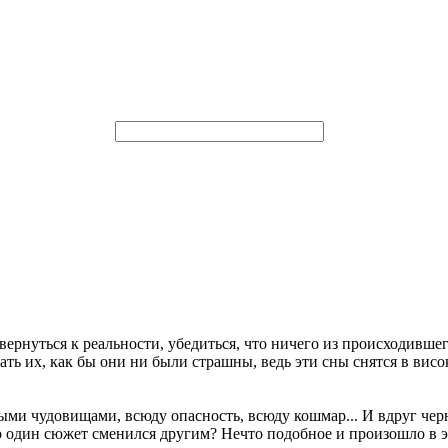
вернуться к реальности, убедиться, что ничего из происходившег
ть их, как бы они ни были страшны, ведь эти сны снятся в висок
ными чудовищами, всюду опасность, всюду кошмар... И вдруг чер
о один сюжет сменился другим? Нечто подобное и произошло в это