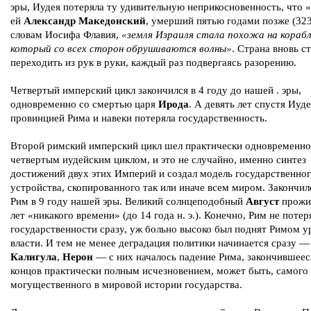
эры, Иудея потеряла ту удивительную неприкосновенность, что 
ей
Александр Македонский
, умерший пятью годами позже (323
словам Иосифа Флавия,
«земля Израиля стала похожа на корабл
который со всех сторон обрушиваются волны»
. Страна вновь с
переходить из рук в руки, каждый раз подвергаясь разорению.
Четвертый имперский цикл закончился в 4 году до нашей . эры,
одновременно со смертью царя
Ирода
. А девять лет спустя Иуде
провинцией Рима и навеки потеряла государственность.
Второй римский имперский цикл шел практически одновременно
четвертым иудейским циклом, и это не случайно, именно синтез
достижений двух этих Империй и создал модель государственно
устройства, скопированного так или иначе всем миром. Закончил
Рим в 9 году нашей эры. Великий солнцеподобный
Август
прожи
лет «никакого времени» (до 14 года н. э.). Конечно, Рим не потер
государственности сразу, уж больно высоко был поднят Римом у
власти. И тем не менее деградация политики начинается сразу —
Калигула
,
Нерон
— с них началось падение Рима, закончившеес
концов практически полным исчезновением, может быть, самого
могущественного в мировой истории государства.