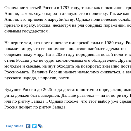
Окончание третьей России в 1797 году, также как и окончание тр
Англии, всколыхнуло народ и двинуло его в политику. Так же как 
Англии, это привело к цареубийству. Однако политическое ослаб
привело к краху, Россия, несмотря на ряд обидных поражений, о
сильным государством.
Не верьте тем, кто поет о потере имперской силы в 1989 году. Р
покажет миру, что ее понимание политики наиболее адекватно
современному миру. Но в 2025 году породившая новый политич
стиль Россия уже не будет монопольным его обладателем. Другие
молодые и смелые, начнут обходить на поворотах внезапно пос
Россию-мать. Величие России начнет неумолимо снижаться, а ве
русского народа, напротив, расти.
Будущее России до 2025 года достаточно точно определено, им
ритм должен быть завершен. Дальше развилка — идти по ритму 
или по ритму Запада... Однако похоже, что этот выбор уже сдел
Россия пойдет по ритму Запада.
Поделиться