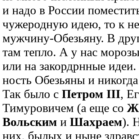
и надо в России поместит
чужеродную идею, то к н
мужчину-Обезьяну. В друг
там тепло. А у нас морозы
или на закордрнные идеи.
ность Обезьяны и никогда
Так было с
Петром III
, Е
Тимуровичем (а еще со
Ж
Вольским
и
Шахраем
). 
них, былых и ныне здравс