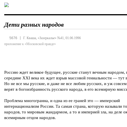
Дети разных народов
|
5676
Г. Кваша, «Зазеркалье» №41, 01.06.1996
приложение к «Московской правде»
Россию ждет великое будущее, русские станут вечным народом, 
середине XXI века их ждет взрыв массовой гениальности — тут в
Но не все мы русские, и даже не все любим русских, и уж совсе
верят в богоизбранность русского народа, в его всемирную мисс
Проблема многогранна, и одна из ее граней это — имперский
интернационализм России. Та самая страна, которую называли т
народов, то мировым жандармом, а то и империей зла, на деле о
всемирным отцом народов.