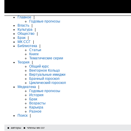
Главное
|
Годовые прогнозы
Власть
|
Культура
|
Общество
|
Брак
|
МК ССГ
|
Библиотека
|
Статьи
Книги
Тематические серии
Теория
|
Общий курс
Векторное Кольцо
Виртуальные имиджи
Брачный гороскоп
Циклический гороскоп
Медиатека
|
Годовые прогнозы
История
Брак
Возрасты
Карьера
Разное
Поиск
|
авторы
члены мк ссг