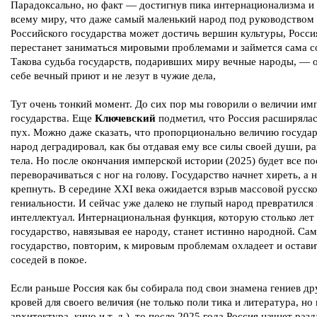
Парадоксально, но факт — достигнув пика интернационализма и 
всему миру, что даже самый маленький народ под руководством
Российского государства может достичь вершин культуры, Росси
перестанет заниматься мировыми проблемами и займется сама с
Такова судьба государств, подаривших миру вечные народы, — 
себе вечный приют и не лезут в чужие дела,
Тут очень тонкий момент. До сих пор мы говорили о величии им
государства. Еще
Ключевский
подметил, что Россия расширялас
пух. Можно даже сказать, что пропорционально величию госуда
народ деградировал, как бы отдавая ему все силы своей души, р
тела. Но после окончания имперской истории (2025) будет все п
переворачиваться с ног на голову. Государство начнет хиреть, а 
крепнуть. В середине XXI века ожидается взрыв массовой русск
гениальности. И сейчас уже далеко не глупый народ превратился 
интеллектуал. Интернациональная функция, которую столько лет
государство, навязывая ее народу, станет истинно народной. Са
государство, повторим, к мировым проблемам охладеет и остави
соседей в покое.
Если раньше Россия как бы собирала под свои знамена гениев др
кровей для своего величия (не только поли тика и литература, но 
архитектура, кино и т. д.), то после 2025 года Россия начнет разд