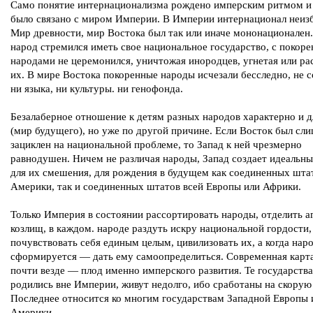
Само понятие интернационализма рождено имперским ритмом и 
было связано с миром Империи. В Империи интернационал неиз
Мир древности, мир Востока был так или иначе мононационален
народ стремился иметь свое национальное государство, с покор
народами не церемонился, уничтожая инородцев, угнетая или ра
их. В мире Востока покоренные народы исчезали бесследно, не 
ни языка, ни культуры. ни генофонда.
Безалаберное отношение к детям разных народов характерно и д
(мир будущего), но уже по другой причине. Если Восток был сл
зациклен на национальной проблеме, то Запад к ней чрезмерно
равнодушен. Ничем не различая народы, Запад создает идеальны
для их смешения, для рождения в будущем как соединенных шта
Америки, так и соединенных штатов всей Европы или Африки.
Только Империя в состоянии рассортировать народы, отделить а
козлищ, в каждом. народе раздуть искру национальной гордости
почувствовать себя единым целым, цивилизовать их, а когда нар
сформируется — дать ему самоопределиться. Современная карт
почти везде — плод именно имперского развития. Те государства
родились вне Империи, живут недолго, ибо сработаны на скорую
Последнее относится ко многим государствам Западной Европы
Америки.