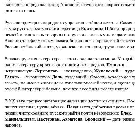
частности определил отход Англии от отеческого покровительст
римского папы.
Русские примеры инородного управления общеизвестны. Самая 
самая русская, матушка-императрица
Екатерина II
была природ
немкой и всю жизнь говорила по-русски с сильным немецким акц
Акцент стал фирменным знаком большинства правителей Советс
России: кубанский говор, украинские интонации, грузинские моду
Великая русская литература — это парад народов мира. Каждый 
нашу литературу кровь своих иноземных предков.
Пушкин
—
негритянскую.
Лермонтов
— шотландскую,
Жуковский
— туре
Гоголь
— украинскую.
Даль
, создавший
«Словарь живого велик
языка»
, не имел в жилах даже капельки русской крови, а сделал 
русской литературы больше, чем все русофилы вместе взятые.
В XX веке процесс интернационализации достиг максимума. По-
пишут киргизы, чукчи, абхазы. Получается добротная русская пр
поэзии чистокровного русского найти почти невозможно:
Блок
,
Мандельштам
,
Пастернак
,
Ахматова
,
Бродский
— дети разны
народов.