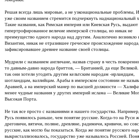
Решая всегда лишь мировые, а не узконациональные проблемы, 
уже своим названием стремится подчеркнуть наднациональный х
Такие названия, как Римская империя или Киевская Русь, выдают
гипертрофированное величие имперской столицы, но никак не
преимущество одного народа над другим. Аналогично возникло 
Византии, никак не отразившее греческое происхождение народа
зафиксировавшее древнее название своей столицы.
Мудрили с названием англичане, назвав страну в честь покоренно
то давным-давно народа бриттов, — Британией, да еще Великой
так они хотели угодить другим кельтским народам -ирландцам,
шотландцам, валлийцам. Арабы в имперском состоянии не назыв
Аравией, а на имперский манер по высшей должности — Халифа
менее чудные названия у других империй ислама — Великие Мо
Высокая Порта.
Не так все просто с названиями и нашего государства. Например
Русь появилось раньше, чем понятие русские. Когда-то на Руси 
дреговичи, вятичи, поляне, древляне, радимичи, кривичи, но сов
русские, как могло бы показаться. Когда же понятие русского на
выкристаллизовалось, государство уже называлось Россией. Пон