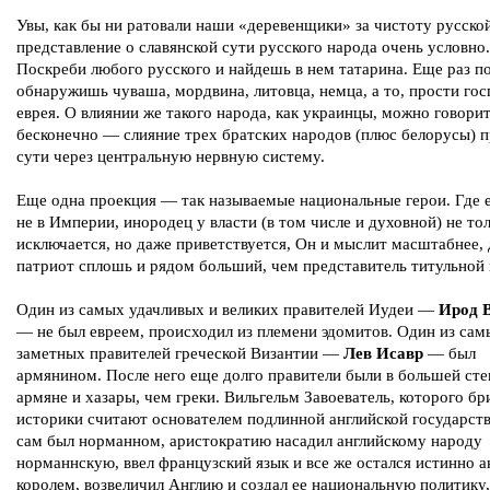
Увы, как бы ни ратовали наши «деревенщики» за чистоту русской
представление о славянской сути русского народа очень условно.
Поскреби любого русского и найдешь в нем татарина. Еще раз п
обнаружишь чуваша, мордвина, литовца, немца, а то, прости гос
еврея. О влиянии же такого народа, как украинцы, можно говори
бесконечно — слияние трех братских народов (плюс белорусы) 
сути через центральную нервную систему.
Еще одна проекция — так называемые национальные герои. Где е
не в Империи, инородец у власти (в том числе и духовной) не тол
исключается, но даже приветствуется, Он и мыслит масштабнее, 
патриот сплошь и рядом больший, чем представитель титульной 
Один из самых удачливых и великих правителей Иудеи —
Ирод 
— не был евреем, происходил из племени эдомитов. Один из сам
заметных правителей греческой Византии —
Лев Исавр
— был
армянином. После него еще долго правители были в большей ст
армяне и хазары, чем греки. Вильгельм Завоеватель, которого бр
историки считают основателем подлинной английской государст
сам был норманном, аристократию насадил английскому народу
норманнскую, ввел французский язык и все же остался истинно 
королем, возвеличил Англию и создал ее национальную политику,