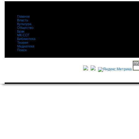
Главное
|
Власть
|
Культура
|
Общество
|
Брак
|
МК ССГ
|
Библиотека
|
Теория
|
Медиатека
|
Поиск
|