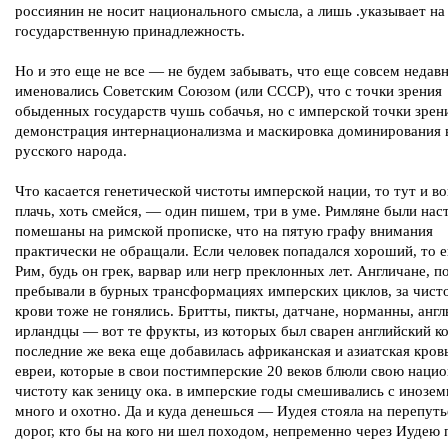
россиянин не носит национального смысла, а лишь .указывает на
государственную принадлежность.
Но и это еще не все — не будем забывать, что еще совсем недав
именовались Советским Союзом (или СССР), что с точки зрения
обыденных государств чушь собачья, но с имперской точки зре
демонстрация интернационализма и маскировка доминирования 
русского народа.
Что касается генетической чистоты имперской нации, то тут и во
плачь, хоть смейся, — один пишем, три в уме. Римляне были нас
помешаны на римской прописке, что на пятую графу внимания
практически не обращали. Если человек попадался хороший, то е
Рим, будь он грек, варвар или негр преклонных лет. Англичане, п
пребывали в бурных трансформациях имперских циклов, за чист
крови тоже не гонялись. Бритты, пикты, датчане, норманны, англ
ирландцы — вот те фрукты, из которых был сварен английский к
последние же века еще добавилась африканская и азиатская кров
евреи, которые в свои постимперские 20 веков блюли свою наци
чистоту как зеницу ока. в имперские годы смешивались с инозе
много и охотно. Да и куда денешься — Иудея стояла на перепуть
дорог, кто бы на кого ни шел походом, непременно через Иудею 